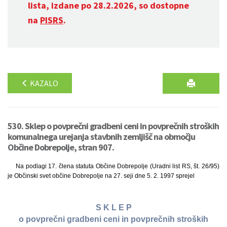
lista, izdane po 28.2.2026, so dostopne
na
PISRS
.
KAZALO
530. Sklep o povprečni gradbeni ceni in povprečnih stroških
komunalnega urejanja stavbnih zemljišč na območju
Občine Dobrepolje, stran 907.
Na podlagi 17. člena statuta Občine Dobrepolje (Uradni list RS, št. 26/95)
je Občinski svet občine Dobrepolje na 27. seji dne 5. 2. 1997 sprejel
S K L E P
o povprečni gradbeni ceni in povprečnih stroških