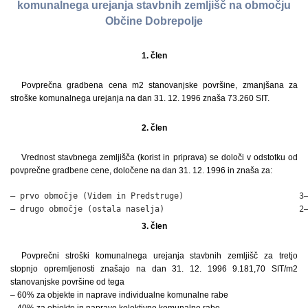
komunalnega urejanja stavbnih zemljišč na območju
Občine Dobrepolje
1. člen
Povprečna gradbena cena m2 stanovanjske površine, zmanjšana za
stroške komunalnega urejanja na dan 31. 12. 1996 znaša 73.260 SIT.
2. člen
Vrednost stavbnega zemljišča (korist in priprava) se določi v odstotku od
povprečne gradbene cene, določene na dan 31. 12. 1996 in znaša za:
– prvo območje (Videm in Predstruge)                        3–
– drugo območje (ostala naselja)                            2
3. člen
Povprečni stroški komunalnega urejanja stavbnih zemljišč za tretjo
stopnjo opremljenosti znašajo na dan 31. 12. 1996 9.181,70 SIT/m2
stanovanjske površine od tega
– 60% za objekte in naprave individualne komunalne rabe
– 40% za objekte in naprave kolektivne komunalne rabe.