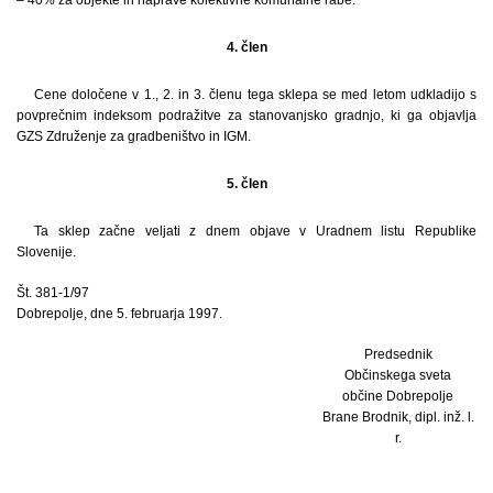
4. člen
Cene določene v 1., 2. in 3. členu tega sklepa se med letom udkladijo s
povprečnim indeksom podražitve za stanovanjsko gradnjo, ki ga objavlja
GZS Združenje za gradbeništvo in IGM.
5. člen
Ta sklep začne veljati z dnem objave v Uradnem listu Republike
Slovenije.
Št. 381-1/97
Dobrepolje, dne 5. februarja 1997.
Predsednik
Občinskega sveta
občine Dobrepolje
Brane Brodnik, dipl. inž. l.
r.