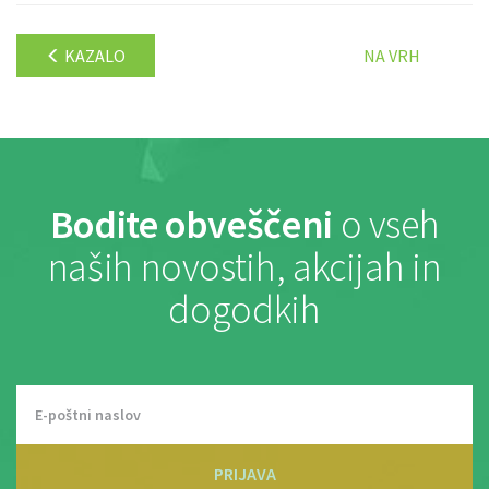
KAZALO
NA VRH
Bodite obveščeni
o vseh
naših novostih, akcijah in
dogodkih
PRIJAVA