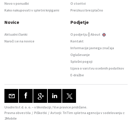
Novo v ponudbi
O storitvi
Kako nakupovati v spletni knjigarni
Preizkusi brezplačno
Novice
Podjetje
|
Aktualni članki
O podjetju
About
Naroči se na novice
Kontakt
Informacije javnega značaja
Oglaševanje
Splošni pogoji
Izjava o varstvu osebnih podatkov
E-dražbe
Uradni list d. o. o. – v likvidaciji / Vse pravice pridržane.
Pravna obvestila
/
Piškotki
/ Avtorji:
TriTim spletna agencija
v sodelovanju z
2Mobile