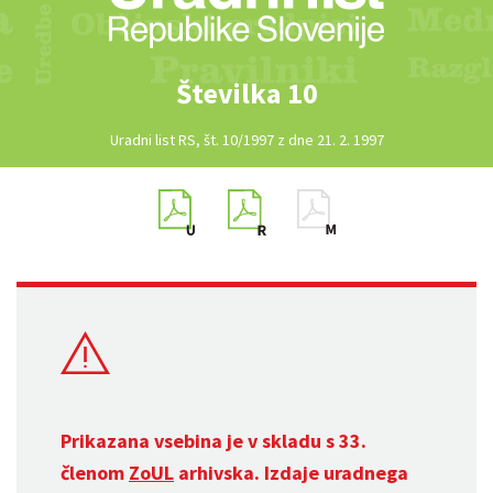
Številka 10
Uradni list RS, št. 10/1997 z dne 21. 2. 1997
Prikazana vsebina je v skladu s 33.
členom
ZoUL
arhivska. Izdaje uradnega