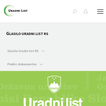
G
LASILO URADNI LIST RS
Glasilo Uradni list RS
Preklic dokumentov