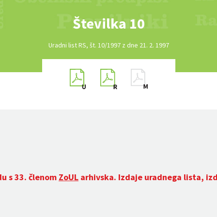
Številka 10
Uradni list RS, št. 10/1997 z dne 21. 2. 1997
du s 33. členom
ZoUL
arhivska. Izdaje uradnega lista, iz