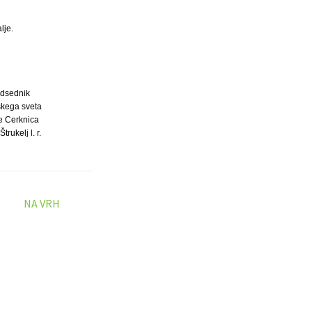
lje.
dsednik
kega sveta
e Cerknica
trukelj l. r.
NA VRH