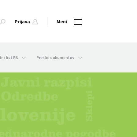
Prijava
Meni
dni list RS
Preklic dokumentov