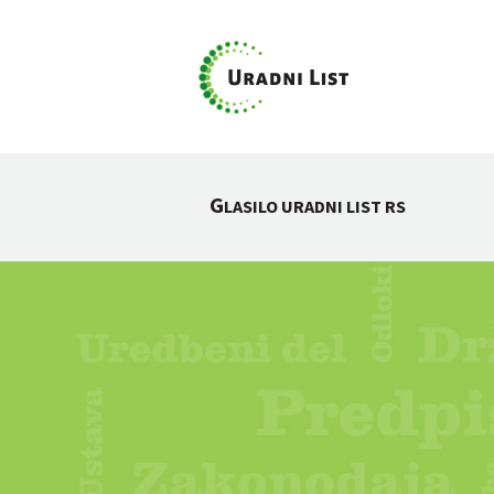
G
LASILO URADNI LIST RS