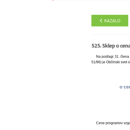
KAZALO
525. Sklep o cen
Na podlagi 31. člena z
51/96) je Občinski svet 
o ce
Cene programov vzgoj