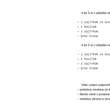
4 do 5 ur v oddelku do 
– z zajtrkom in kos
– s kosilom        
– z zajtrkom       
– brez hrane       
4 do 5 ur v oddelku od
– z zajtrkom in kos
– s kosilom        
– z zajtrkom       
– brez hrane       
Vrtec izstavi ustanov
– potrebna sredstva za d
– število otrok v posame
– sredstva zbrana iz pri