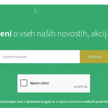
eni
o vseh naših novostih, akci
PRIJAVA
Seznanjen sem s
Splošnimi pogoji
in z
Izjavo o varstvu osebnih podatk