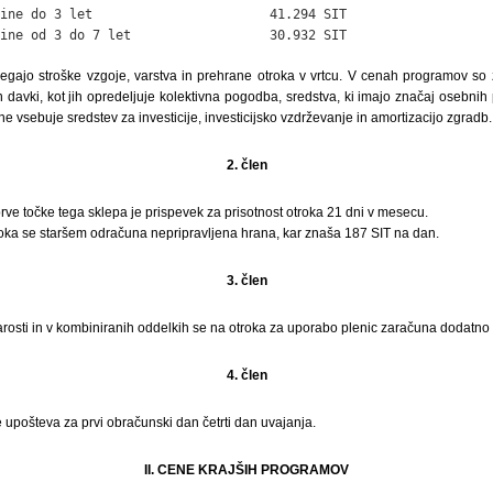
ine do 3 let                       41.294 SIT

ine od 3 do 7 let                  30.932 SIT
ajo stroške vzgoje, varstva in prehrane otroka v vrtcu. V cenah programov so 
n davki, kot jih opredeljuje kolektivna pogodba, sredstva, ki imajo značaj osebni
ne vsebuje sredstev za investicije, investicijsko vzdrževanje in amortizacijo zgradb.
2. člen
prve točke tega sklepa je prispevek za prisotnost otroka 21 dni v mesecu.
roka se staršem odračuna nepripravljena hrana, kar znaša 187 SIT na dan.
3. člen
tarosti in v kombiniranih oddelkih se na otroka za uporabo plenic zaračuna dodatno
4. člen
upošteva za prvi obračunski dan četrti dan uvajanja.
II. CENE KRAJŠIH PROGRAMOV