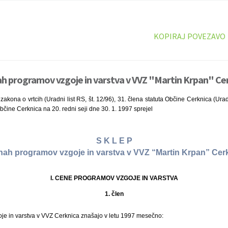
KOPIRAJ POVEZAVO
ah programov vzgoje in varstva v VVZ "Martin Krpan" Cer
akona o vrtcih (Uradni list RS, št. 12/96), 31. člena statuta Občine Cerknica (Uradni
občine Cerknica na 20. redni seji dne 30. 1. 1997 sprejel
S K L E P
nah programov vzgoje in varstva v VVZ “Martin Krpan” Cer
I. CENE PROGRAMOV VZGOJE IN VARSTVA
1. člen
e in varstva v VVZ Cerknica znašajo v letu 1997 mesečno: