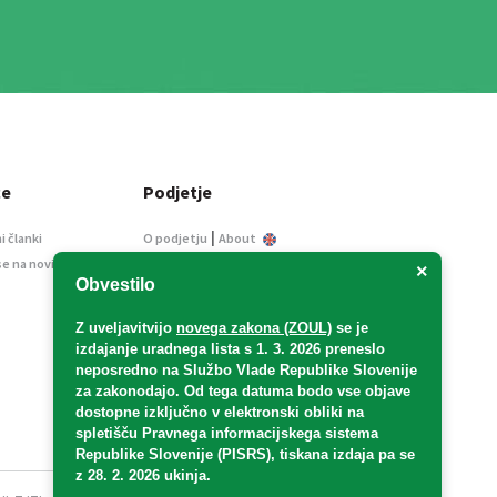
ce
Podjetje
|
i članki
O podjetju
About
se na novice
Kontakt
×
Obvestilo
Informacije javnega
značaja
Z uveljavitvijo
novega zakona (ZOUL)
se je
Oglaševanje
izdajanje uradnega lista s 1. 3. 2026 preneslo
Splošni pogoji
neposredno
na Službo Vlade Republike Slovenije
Izjava o varstvu osebnih
za zakonodajo
. Od tega datuma bodo vse objave
podatkov
dostopne izključno v elektronski obliki na
spletišču Pravnega informacijskega sistema
E-dražbe
Republike Slovenije (PISRS), tiskana izdaja pa se
z 28. 2. 2026 ukinja.