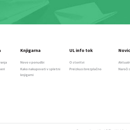
a
Knjigarna
UL info tok
Novi
vanja
Novo v ponudbi
O storitvi
Aktualn
meri
Kako nakupovati v spletni
Preizkusi brezplačno
Naroči 
knjigarni