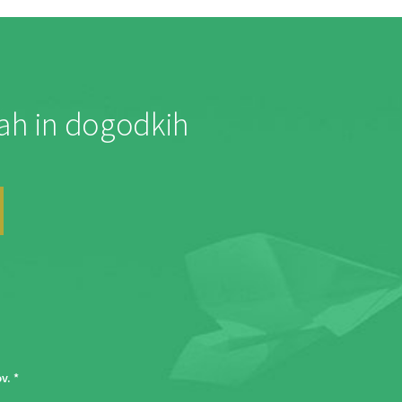
jah in dogodkih
ov
. *