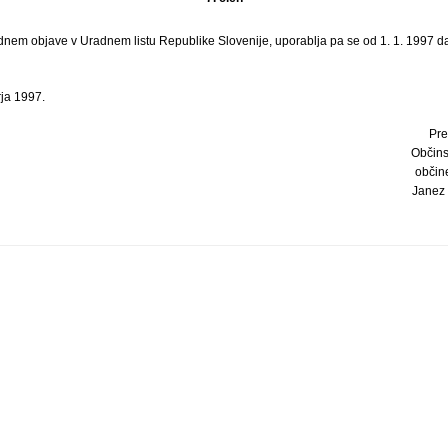
 dnem objave v Uradnem listu Republike Slovenije, uporablja pa se od 1. 1. 1997 da
ja 1997.
Pre
Občins
občin
Janez Š