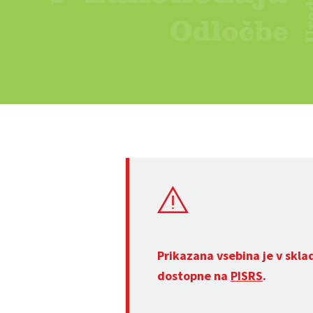
Prikazana vsebina je v skla
dostopne na
PISRS
.