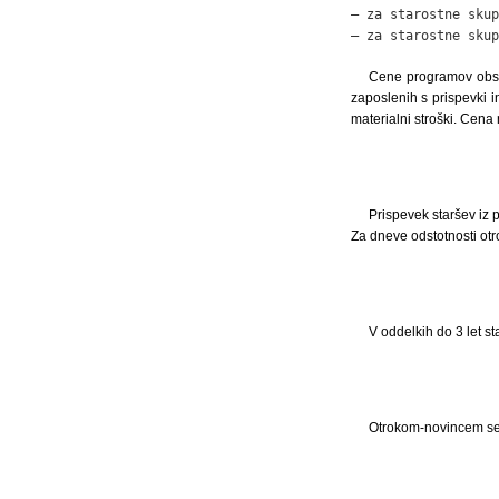
– za starostne skup
– za starostne skup
Cene programov obseg
zaposlenih s prispevki i
materialni stroški. Cena 
Prispevek staršev iz 
Za dneve odstotnosti ot
V oddelkih do 3 let s
Otrokom-novincem se 