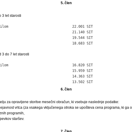
5. člen
3 let starosti
ilom                               22.001 SIT

                                   21.140 SIT

                                   19.544 SIT

                                   18.683 SIT
 3 do 7 let starosti
ilom                               16.820 SIT

                                   15.959 SIT

                                   14.363 SIT

                                   13.502 SIT
6. člen
itelju za opravljene storitve mesečni obračun, ki vsebuje naslednje podatke:
ejavnost vrtca (za vsakega vključenega otroka se upošteva cena programa, ki ga o
znih programih,
spevkov staršev.
7. člen