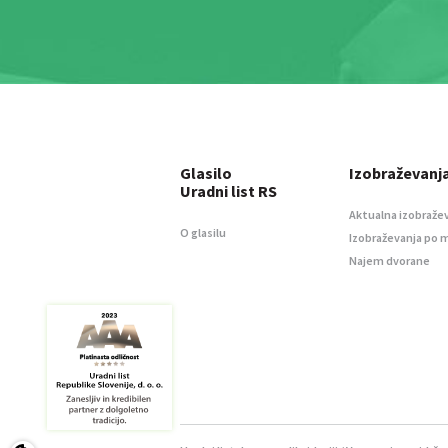
Glasilo
Izobraževanj
Uradni list RS
Aktualna izobraže
O glasilu
Izobraževanja po 
Najem dvorane