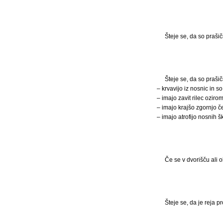
Šteje se, da so prašič
Šteje se, da so prašiči
– krvavijo iz nosnic in 
– imajo zavit rilec oziro
– imajo krajšo zgornjo č
– imajo atrofijo nosnih šk
Če se v dvorišču ali o
Šteje se, da je reja p