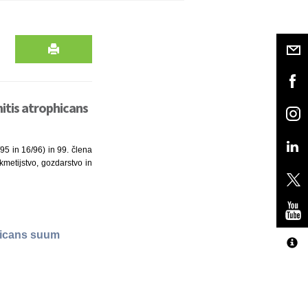
nitis atrophicans
95 in 16/96) in 99. člena
 kmetijstvo, gozdarstvo in
phicans suum