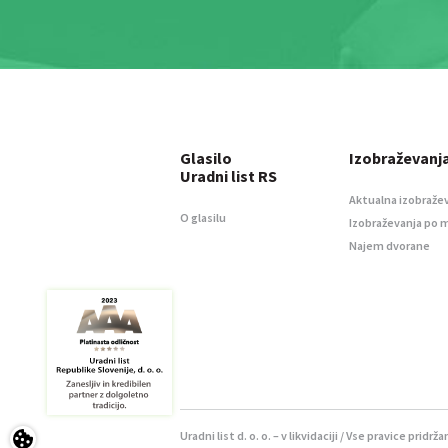
Glasilo
Izobraževanj
Uradni list RS
Aktualna izobraže
O glasilu
Izobraževanja po 
Najem dvorane
Uradni list d. o. o. – v likvidaciji / Vse pravice pridrža