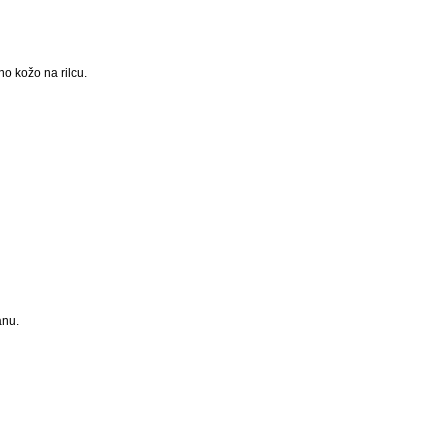
no kožo na rilcu.
anu.