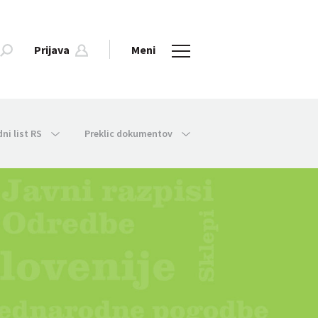
Prijava
Meni
dni list RS
Preklic dokumentov