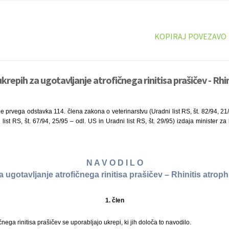
KOPIRAJ POVEZAVO
krepih za ugotavljanje atrofičnega rinitisa prašičev - Rhi
e prvega odstavka 114. člena zakona o veterinarstvu (Uradni list RS, št. 82/94, 21/
ist RS, št. 67/94, 25/95 – odl. US in Uradni list RS, št. 29/95) izdaja minister za
N A V O D I L O
a ugotavljanje atrofičnega rinitisa prašičev – Rhinitis atro
1. člen
čnega rinitisa prašičev se uporabljajo ukrepi, ki jih določa to navodilo.