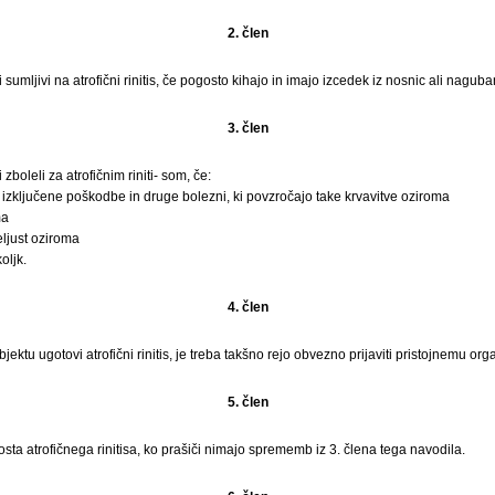
2. člen
i sumljivi na atrofični rinitis, če pogosto kihajo in imajo izcedek iz nosnic ali naguba
3. člen
 zboleli za atrofičnim riniti- som, če:
so izključene poškodbe in druge bolezni, ki povzročajo take krvavitve oziroma
ma
eljust oziroma
oljk.
4. člen
bjektu ugotovi atrofični rinitis, je treba takšno rejo obvezno prijaviti pristojnemu org
5. člen
rosta atrofičnega rinitisa, ko prašiči nimajo sprememb iz 3. člena tega navodila.