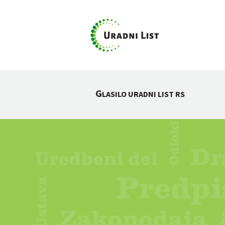
G
LASILO URADNI LIST RS