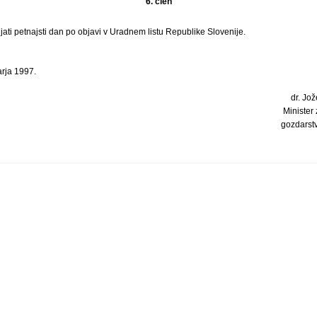
6. člen
jati petnajsti dan po objavi v Uradnem listu Republike Slovenije.
arja 1997.
dr. Jož
Minister 
gozdarst