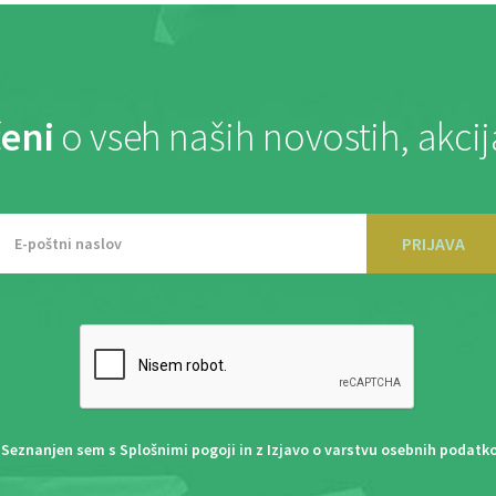
eni
o vseh naših novostih, akci
PRIJAVA
Seznanjen sem s
Splošnimi pogoji
in z
Izjavo o varstvu osebnih podatk