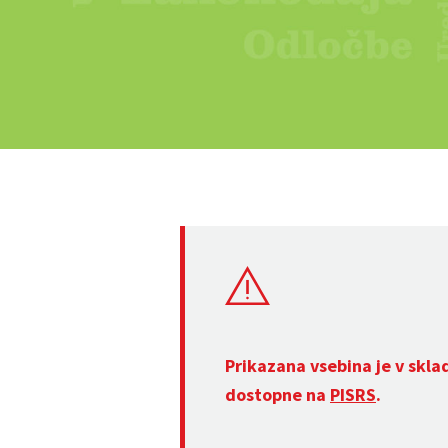
Prikazana vsebina je v skla
dostopne na
PISRS
.