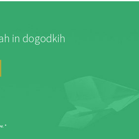
jah in dogodkih
ov
. *