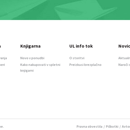
a
Knjigarna
UL info tok
Novi
vanja
Novo v ponudbi
O storitvi
Aktualn
meri
Kako nakupovati v spletni
Preizkusi brezplačno
Naroči 
knjigarni
ne.
Pravna obvestila
/
Piškotki
/ Avtor