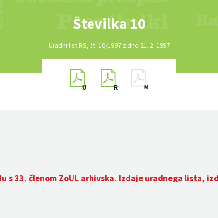
Številka 10
Uradni list RS, št. 10/1997 z dne 21. 2. 1997
du s 33. členom
ZoUL
arhivska. Izdaje uradnega lista, iz