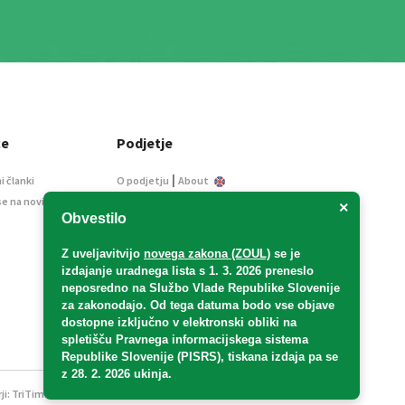
ce
Podjetje
|
i članki
O podjetju
About
se na novice
Kontakt
×
Obvestilo
Informacije javnega
značaja
Z uveljavitvijo
novega zakona (ZOUL)
se je
Oglaševanje
izdajanje uradnega lista s 1. 3. 2026 preneslo
Splošni pogoji
neposredno
na Službo Vlade Republike Slovenije
Izjava o varstvu osebnih
za zakonodajo
. Od tega datuma bodo vse objave
podatkov
dostopne izključno v elektronski obliki na
spletišču Pravnega informacijskega sistema
E-dražbe
Republike Slovenije (PISRS), tiskana izdaja pa se
z 28. 2. 2026 ukinja.
ji:
TriTim spletna agencija
v sodelovanju z 2Mobile