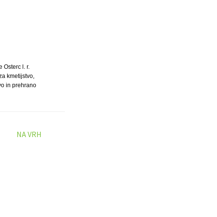
e Osterc l. r.
za kmetijstvo,
vo in prehrano
NA VRH