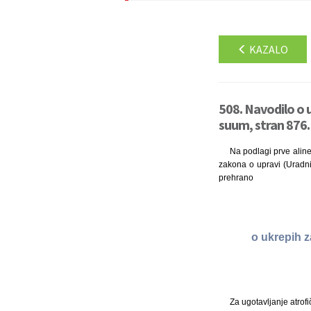
KAZALO
508. Navodilo o u
suum, stran 876.
Na podlagi prve aline
zakona o upravi (Uradni l
prehrano
o ukrepih z
Za ugotavljanje atrofi