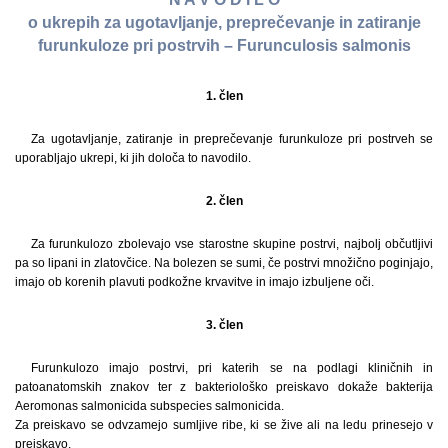
o ukrepih za ugotavljanje, preprečevanje in zatiranje
furunkuloze pri postrvih – Furunculosis salmonis
1. člen
Za ugotavljanje, zatiranje in preprečevanje furunkuloze pri postrveh se
uporabljajo ukrepi, ki jih določa to navodilo.
2. člen
Za furunkulozo zbolevajo vse starostne skupine postrvi, najbolj občutljivi
pa so lipani in zlatovčice. Na bolezen se sumi, če postrvi množično poginjajo,
imajo ob korenih plavuti podkožne krvavitve in imajo izbuljene oči.
3. člen
Furunkulozo imajo postrvi, pri katerih se na podlagi kliničnih in
patoanatomskih znakov ter z bakteriološko preiskavo dokaže bakterija
Aeromonas salmonicida subspecies salmonicida.
Za preiskavo se odvzamejo sumljive ribe, ki se žive ali na ledu prinesejo v
preiskavo.