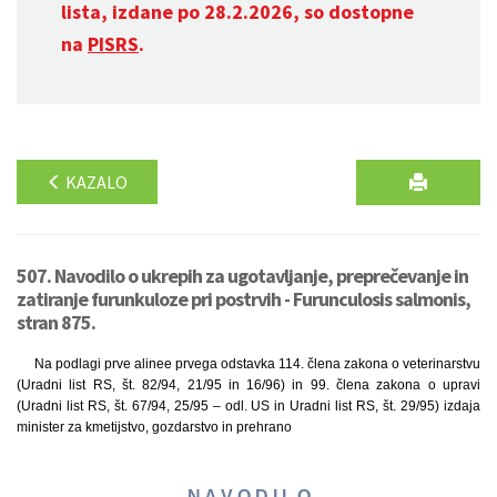
lista, izdane po 28.2.2026, so dostopne
na
PISRS
.
KAZALO
507. Navodilo o ukrepih za ugotavljanje, preprečevanje in
zatiranje furunkuloze pri postrvih - Furunculosis salmonis,
stran 875.
Na podlagi prve alinee prvega odstavka 114. člena zakona o veterinarstvu
(Uradni list RS, št. 82/94, 21/95 in 16/96) in 99. člena zakona o upravi
(Uradni list RS, št. 67/94, 25/95 – odl. US in Uradni list RS, št. 29/95) izdaja
minister za kmetijstvo, gozdarstvo in prehrano
N A V O D I L O