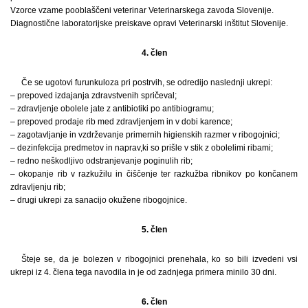
Vzorce vzame pooblaščeni veterinar Veterinarskega zavoda Slovenije.
Diagnostične laboratorijske preiskave opravi Veterinarski inštitut Slovenije.
4. člen
Če se ugotovi furunkuloza pri postrvih, se odredijo naslednji ukrepi:
– prepoved izdajanja zdravstvenih spričeval;
– zdravljenje obolele jate z antibiotiki po antibiogramu;
– prepoved prodaje rib med zdravljenjem in v dobi karence;
– zagotavljanje in vzdrževanje primernih higienskih razmer v ribogojnici;
– dezinfekcija predmetov in naprav,ki so prišle v stik z obolelimi ribami;
– redno neškodljivo odstranjevanje poginulih rib;
– okopanje rib v razkužilu in čiščenje ter razkužba ribnikov po končanem
zdravljenju rib;
– drugi ukrepi za sanacijo okužene ribogojnice.
5. člen
Šteje se, da je bolezen v ribogojnici prenehala, ko so bili izvedeni vsi
ukrepi iz 4. člena tega navodila in je od zadnjega primera minilo 30 dni.
6. člen