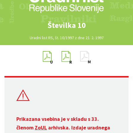
Številka 10
Uradni list RS, št. 10/1997 z dne 21. 2. 1997
Prikazana vsebina je v skladu s 33.
členom
ZoUL
arhivska. Izdaje uradnega