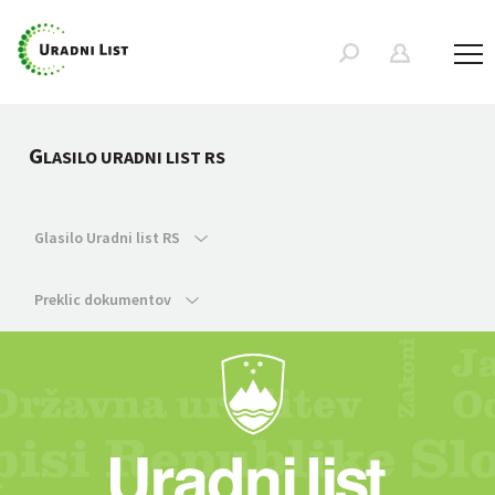
G
LASILO URADNI LIST RS
Glasilo Uradni list RS
Preklic dokumentov