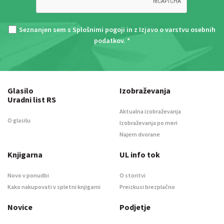
Seznanjen sem s
Splošnimi pogoji
in z
Izjavo o varstvu osebnih
podatkov
. *
Glasilo
Izobraževanja
Uradni list RS
Aktualna izobraževanja
O glasilu
Izobraževanja po meri
Najem dvorane
Knjigarna
UL info tok
Novo v ponudbi
O storitvi
Kako nakupovati v spletni knjigarni
Preizkusi brezplačno
Novice
Podjetje