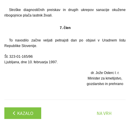
Stroške diagnostičnih preiskav in drugih ukrepov sanacije okužene
ribogojnice plača lastnik živali.
7. člen
To navodilo začne veljati petnajsti dan po objavi v Uradnem listu
Republike Slovenije.
Št. 323-01-165/96
Ljubljana, dne 10. februarja 1997.
dr. Jože Osterc l. r.
Minister za kmetijstvo,
gozdarstvo in prehrano
KAZALO
NA VRH