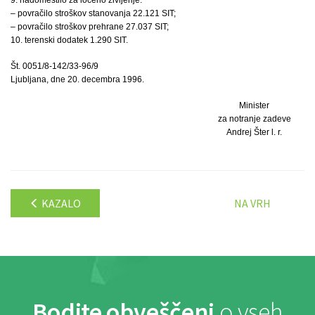
– povračilo stroškov stanovanja 22.121 SIT;
– povračilo stroškov prehrane 27.037 SIT;
10. terenski dodatek 1.290 SIT.
Št. 0051/8-142/33-96/9
Ljubljana, dne 20. decembra 1996.
Minister
za notranje zadeve
Andrej Šter l. r.
KAZALO
NA VRH
Bodite obveščeni
o vseh