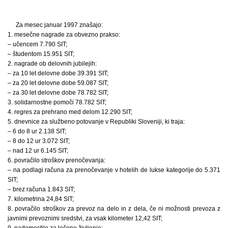
Za mesec januar 1997 znašajo:
1. mesečne nagrade za obvezno prakso:
– učencem 7.790 SIT;
– študentom 15.951 SIT;
2. nagrade ob delovnih jubilejih:
– za 10 let delovne dobe 39.391 SIT;
– za 20 let delovne dobe 59.087 SIT;
– za 30 let delovne dobe 78.782 SIT;
3. solidarnostne pomoči 78.782 SIT;
4. regres za prehrano med delom 12.290 SIT;
5. dnevnice za službeno potovanje v Republiki Sloveniji, ki traja:
– 6 do 8 ur 2.138 SIT;
– 8 do 12 ur 3.072 SIT;
– nad 12 ur 6.145 SIT;
6. povračilo stroškov prenočevanja:
– na podlagi računa za prenočevanje v hotelih de lukse kategorije do 5.371
SIT;
– brez računa 1.843 SIT;
7. kilometrina 24,84 SIT;
8. povračilo stroškov za prevoz na delo in z dela, če ni možnosti prevoza z
javnimi prevoznimi sredstvi, za vsak kilometer 12,42 SIT;
9. nadomestilo za ločeno življenje: