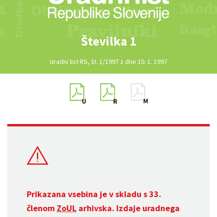
Številka 1
Uradni list RS, št. 1/1997 z dne 10. 1. 1997
Prikazana vsebina je v skladu s 33.
členom
ZoUL
arhivska. Izdaje uradnega