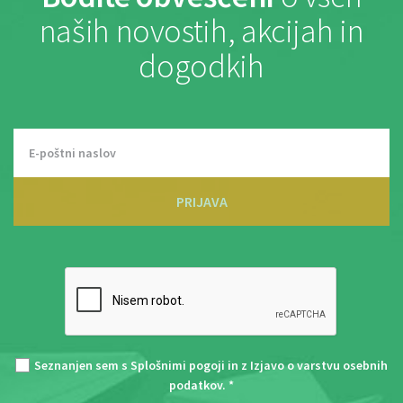
naših novostih, akcijah in
dogodkih
PRIJAVA
Seznanjen sem s
Splošnimi pogoji
in z
Izjavo o varstvu osebnih
podatkov
. *