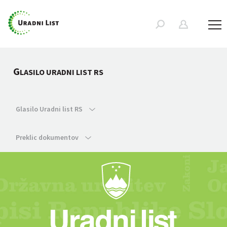
G
LASILO URADNI LIST RS
Glasilo Uradni list RS
Preklic dokumentov