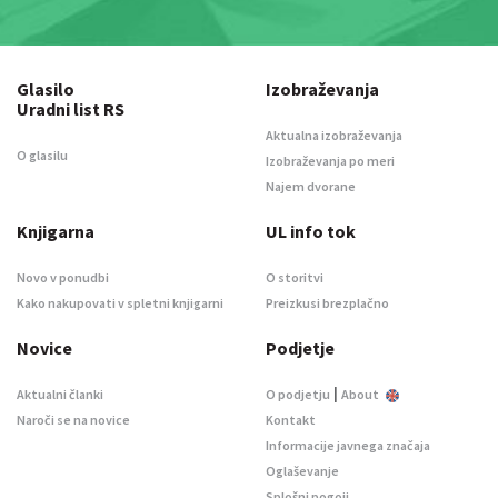
Glasilo
Izobraževanja
Uradni list RS
Aktualna izobraževanja
O glasilu
Izobraževanja po meri
Najem dvorane
Knjigarna
UL info tok
Novo v ponudbi
O storitvi
Kako nakupovati v spletni knjigarni
Preizkusi brezplačno
Novice
Podjetje
|
Aktualni članki
O podjetju
About
Naroči se na novice
Kontakt
Informacije javnega značaja
Oglaševanje
Splošni pogoji