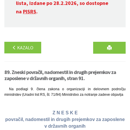
lista, izdane po 28.2.2026, so dostopne
na
PISRS
.
KAZALO
89. Zneski povračil, nadomestil in drugih prejemkov za
zaposlene v državnih organih, stran 91.
Na podlagi 9. člena zakona o organizaciji in delovnem področju
ministrstev (Uradni list RS, št. 71/94) Ministrstvo za notranje zadeve objavlja
Z N E S K E
povračil, nadomestil in drugih prejemkov za zaposlene
v državnih organih