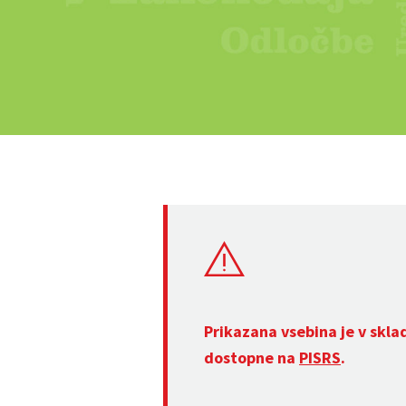
Prikazana vsebina je v skla
dostopne na
PISRS
.