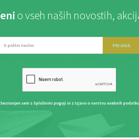
eni
o vseh naših novostih, akci
PRIJAVA
Seznanjen sem s
Splošnimi pogoji
in z
Izjavo o varstvu osebnih podatk