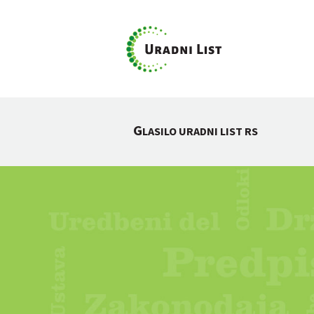
G
LASILO URADNI LIST RS