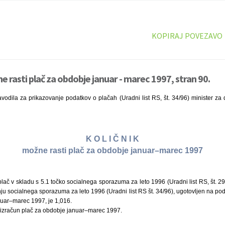
KOPIRAJ POVEZAVO
e rasti plač za obdobje januar - marec 1997, stran 90.
vodila za prikazovanje podatkov o plačah (Uradni list RS, št. 34/96) minister za 
K O L I Č N I K
možne rasti plač za obdobje januar–marec 1997
lač v skladu s 5.1 točko socialnega sporazuma za leto 1996 (Uradni list RS, št. 29/
u socialnega sporazuma za leto 1996 (Uradni list RS št. 34/96), ugotovljen na pod
uar–marec 1997, je 1,016.
a izračun plač za obdobje januar–marec 1997.