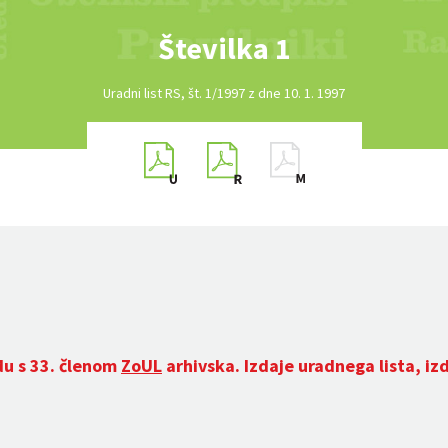
Številka 1
Uradni list RS, št. 1/1997 z dne 10. 1. 1997
du s 33. členom
ZoUL
arhivska. Izdaje uradnega lista, iz