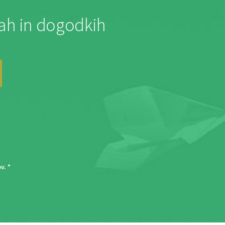
jah in dogodkih
ov
. *