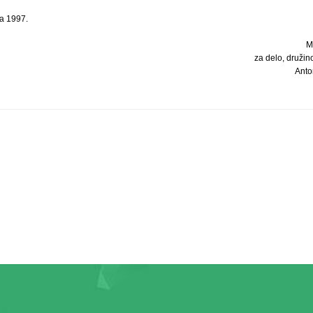
ja 1997.
M
za delo, družin
Anton