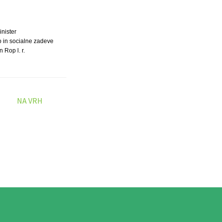
inister
o in socialne zadeve
 Rop l. r.
NA VRH