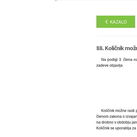
KAZALO
88. Količnik možn
Na podlgi 3. člena na
zadeve objavlja
Količnik možne rasti p
členom zakona o izvajanj
na drobno v obdobju jan
Količnik se uporablja z