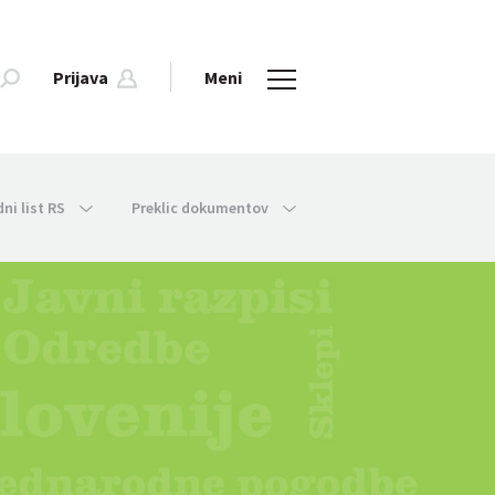
Prijava
Meni
dni list RS
Preklic dokumentov