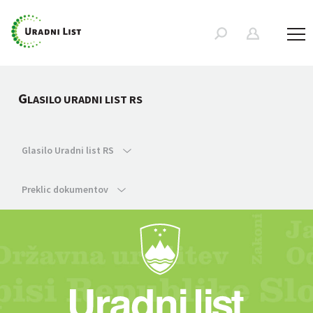
G
LASILO URADNI LIST RS
Glasilo Uradni list RS
Preklic dokumentov