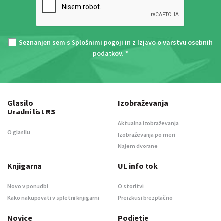
Seznanjen sem s
Splošnimi pogoji
in z
Izjavo o varstvu osebnih
podatkov
. *
Glasilo
Izobraževanja
Uradni list RS
Aktualna izobraževanja
O glasilu
Izobraževanja po meri
Najem dvorane
Knjigarna
UL info tok
Novo v ponudbi
O storitvi
Kako nakupovati v spletni knjigarni
Preizkusi brezplačno
Novice
Podjetje