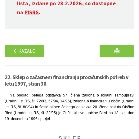
lista, izdane po 28.2.2026, so dostopne
na
PISRS
.
KAZALO
22. Sklep o začasnem financiranju proračunskih potreb v
letu 1997, stran 30.
Na podlagi petega odstavka 57. člena zakona o lokalni samoupravi
(Uradni list RS, št. 72/93, 57/94, 14/95), zakona o financiranju občin (Uradni
list RS, št. 80/94) in šeste alinee četrtega odstavka 20. člena statuta Občine
Bled (Uradni list RS, št. 22/95) je Občinski svet občine Bled na 18. seji dne
19. decembra 1996 sprejel
S K L E P