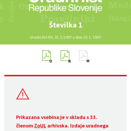
Številka 1
Uradni list RS, št. 1/1997 z dne 10. 1. 1997
Prikazana vsebina je v skladu s 33.
členom
ZoUL
arhivska. Izdaje uradnega