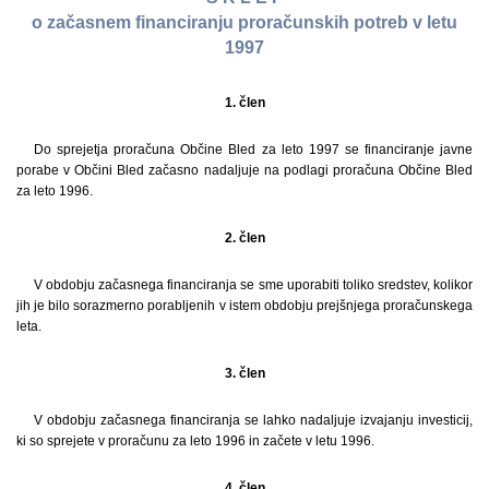
o začasnem financiranju proračunskih potreb v letu
1997
1. člen
Do sprejetja proračuna Občine Bled za leto 1997 se financiranje javne
porabe v Občini Bled začasno nadaljuje na podlagi proračuna Občine Bled
za leto 1996.
2. člen
V obdobju začasnega financiranja se sme uporabiti toliko sredstev, kolikor
jih je bilo sorazmerno porabljenih v istem obdobju prejšnjega proračunskega
leta.
3. člen
V obdobju začasnega financiranja se lahko nadaljuje izvajanju investicij,
ki so sprejete v proračunu za leto 1996 in začete v letu 1996.
4. člen