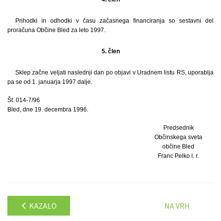
Prihodki in odhodki v času začasnega financiranja so sestavni del
proračuna Občine Bled za leto 1997.
5. člen
Sklep začne veljati naslednji dan po objavi v Uradnem listu RS, uporablja
pa se od 1. januarja 1997 dalje.
Št. 014-7/96
Bled, dne 19. decembra 1996.
Predsednik
Občinskega sveta
občine Bled
Franc Pelko l. r.
KAZALO
NA VRH