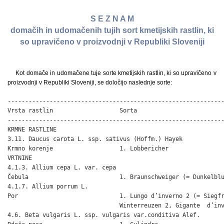
S E Z N A M
domačih in udomačenih tujih sort kmetijskih rastlin, ki
so upravičeno v proizvodnji v Republiki Sloveniji
Kot domače in udomačene tuje sorte kmetijskih rastlin, ki so upravičeno v
proizvodnji v Republiki Sloveniji, se določijo naslednje sorte:
--------------------------------------------------------------
Vrsta rastlin                   Sorta

--------------------------------------------------------------
KRMNE RASTLINE

3.11. Daucus carota L. ssp. sativus (Hoffm.) Hayek

Krmno korenje                   1. Lobbericher

VRTNINE

4.1.3. Allium cepa L. var. cepa

Čebula                          1. Braunschweiger (= Dunkelblu
4.1.7. Allium porrum L.

Por                             1. Lungo d’inverno 2 (= Siegfr
                                Winterreuzen 2, Gigante  d’inv
4.6. Beta vulgaris L. ssp. vulgaris var.conditiva Alef.
