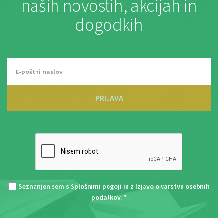
naših novostih, akcijah in
dogodkih
PRIJAVA
Seznanjen sem s
Splošnimi pogoji
in z
Izjavo o varstvu osebnih
podatkov
. *