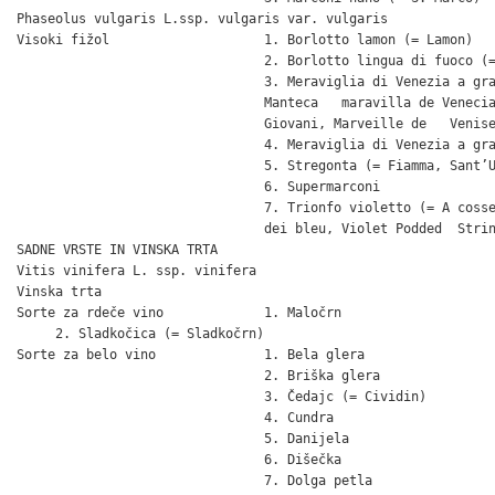
Phaseolus vulgaris L.ssp. vulgaris var. vulgaris

Visoki fižol                    1. Borlotto lamon (= Lamon)

                                2. Borlotto lingua di fuoco (=
                                3. Meraviglia di Venezia a gra
                                Manteca   maravilla de Venecia
                                Giovani, Marveille de   Venise
                                4. Meraviglia di Venezia a gra
                                5. Stregonta (= Fiamma, Sant’U
                                6. Supermarconi

                                7. Trionfo violetto (= A cosse
                                dei bleu, Violet Podded  Strin
SADNE VRSTE IN VINSKA TRTA

Vitis vinifera L. ssp. vinifera

Vinska trta

Sorte za rdeče vino             1. Maločrn

     2. Sladkočica (= Sladkočrn)

Sorte za belo vino              1. Bela glera

                                2. Briška glera

                                3. Čedajc (= Cividin)

                                4. Cundra

                                5. Danijela

                                6. Dišečka

                                7. Dolga petla
