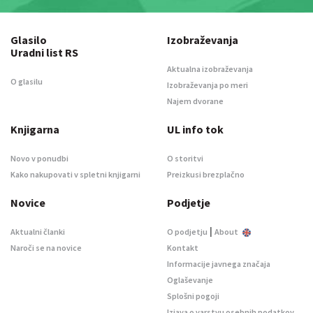
Glasilo
Izobraževanja
Uradni list RS
Aktualna izobraževanja
O glasilu
Izobraževanja po meri
Najem dvorane
Knjigarna
UL info tok
Novo v ponudbi
O storitvi
Kako nakupovati v spletni knjigarni
Preizkusi brezplačno
Novice
Podjetje
|
Aktualni članki
O podjetju
About
Naroči se na novice
Kontakt
Informacije javnega značaja
Oglaševanje
Splošni pogoji
Izjava o varstvu osebnih podatkov