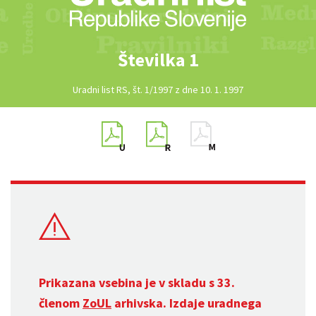
Številka 1
Uradni list RS, št. 1/1997 z dne 10. 1. 1997
Prikazana vsebina je v skladu s 33.
členom
ZoUL
arhivska. Izdaje uradnega