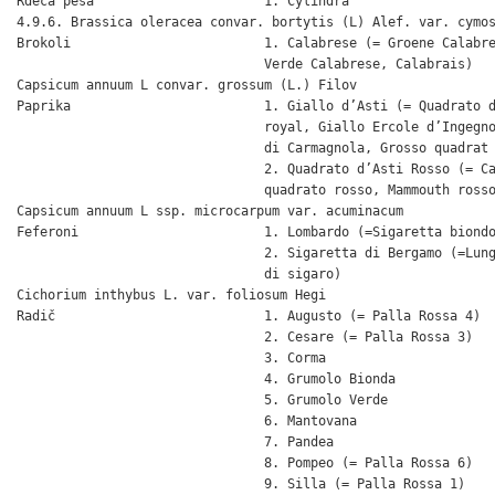
Rdeča pesa                      1. Cylindra

4.9.6. Brassica oleracea convar. bortytis (L) Alef. var. cymos
Brokoli                         1. Calabrese (= Groene Calabre
                                Verde Calabrese, Calabrais)

Capsicum annuum L convar. grossum (L.) Filov

Paprika                         1. Giallo d’Asti (= Quadrato d
                                royal, Giallo Ercole d’Ingegno
                                di Carmagnola, Grosso quadrat 
                                2. Quadrato d’Asti Rosso (= Ca
                                quadrato rosso, Mammouth rosso
Capsicum annuum L ssp. microcarpum var. acuminacum

Feferoni                        1. Lombardo (=Sigaretta biondo
                                2. Sigaretta di Bergamo (=Lung
                                di sigaro)

Cichorium inthybus L. var. foliosum Hegi

Radič                           1. Augusto (= Palla Rossa 4)

                                2. Cesare (= Palla Rossa 3)

                                3. Corma

                                4. Grumolo Bionda

                                5. Grumolo Verde

                                6. Mantovana

                                7. Pandea

                                8. Pompeo (= Palla Rossa 6)

                                9. Silla (= Palla Rossa 1)
