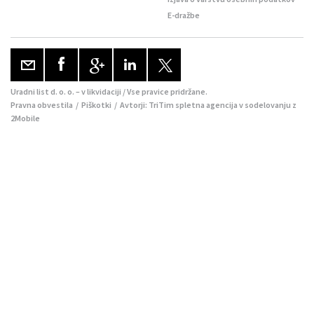
E-dražbe
Uradni list d. o. o. – v likvidaciji / Vse pravice pridržane.
Pravna obvestila
/
Piškotki
/ Avtorji:
TriTim spletna agencija
v sodelovanju z
2Mobile