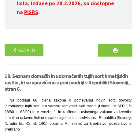
lista, izdane po 28.2.2026, so dostopne
na
PISRS
.
KAZALO
10. Seznam domačih in udomačenih tujih sort kmetijskih
rastlin, ki so upravičeno v proizvodnji v Republiki Sloveniji,
stran 6.
Na podlagi 68. člena zakona o potrjevanju novih sort, dovolitvi
introdukcije tujih sort in o varstvu sort kmetijskih rastlin (Uradni list SFRJ, št.
38/80 in 82/90) in v zvezi s 1. in 4. členom ustavnega zakona za izvedbo
temeljne ustavne listine o samostojnosti in neodvisnosti Republike Slovenije
(Uradni list RS, št. 1/91) objavlja Ministrstvo za kmetijstvo, gozdarstvo in
prehrano