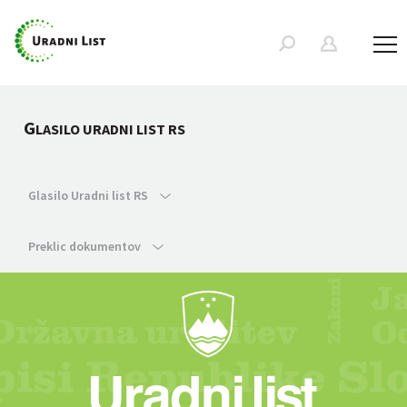
G
LASILO URADNI LIST RS
Glasilo Uradni list RS
Preklic dokumentov