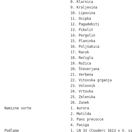
                                8. Klarnica

                                9. Kraljevina

                                10. Lipovina

                                11. Osipka

                                12. Pagadebiti

                                13. Pikolit

                                14. Pergolin

                                15. Planinka

                                16. Poljšakica

                                17. Racuk

                                18. Rečigla

                                19. Rožica

                                20. Števerjana

                                21. Verbena

                                22. Vitovska grganja

                                23. Volovnik

                                24. Vrtovka

                                25. Zelenika

                                26. Zunek

Namizne sorte                   1. Aurora

                                2. Matilda

                                3. Pans precocce

                                4. Pasiga

Podlage                         1. LN 33 (Couderc 1613 x V. vi