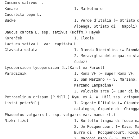
Cucumis sativus L.

Kumare                          1. Marketmore

Cucurbita pepo L.

Bučke                           1. Verde d’Italia (= Striato d
                                Albenga, Striato di   Napoli)

Daucus carota L. ssp. sativus (Hoffm.) Hayek

Korenček                        1. Clodia

Lactuca sativa L. var. capitata L.

Glavnata solata                 1. Bionda Ricciolina (= Bionda
                                2. Meraviglia delle quatro sta
                                čudež)

Lycopersicon lycopersicon (L.)Karst ex Farwell

Paradižnik                      1. Roma VF (= Super Roma VF)

                                2. San Marzano (= S. Marzano, 
                                Marzano Lampadina)

                                3. Volovsko srce (= Cuor di bu
Petroselinum crispum (P.Mill.) Nym. ex A. W. Hill ssp. crispum
Listni peteršilj                1. Gigante D’Italia (= Gigante
                                catalogno, Gigante di  Chiogga
Phaseolus vulgaris L. ssp. vulgaris var. nanus (L.)

Nizki fižol                     1. Borlotto lingua di fuoco na
                                2. De Rocquencourt (= Kiva, Ma
                                Burro di   Rocquencourt, Rocqu
                                3. Marconi nano (= S. Marco)
