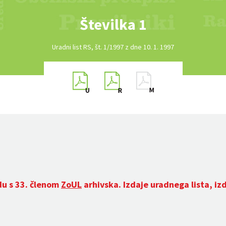
Številka 1
Uradni list RS, št. 1/1997 z dne 10. 1. 1997
du s 33. členom
ZoUL
arhivska. Izdaje uradnega lista, iz