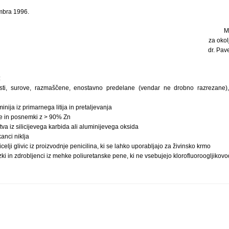
mbra 1996.
M
za okol
dr. Pave
:
ti, surove, razmaščene, enostavno predelane (vendar ne drobno razrezane), 
ija iz primarnega litija in pretaljevanja
re in posnemki z > 90% Zn
va iz silicijevega karbida ali aluminijevega oksida
anci niklja
celji glivic iz proizvodnje penicilina, ki se lahko uporabljajo za živinsko krmo
ki in zdrobljenci iz mehke poliuretanske pene, ki ne vsebujejo klorofluoroogljikovo