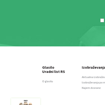
Glasilo
Izobraževanj
Uradni list RS
Aktualna izobraže
O glasilu
Izobraževanja po 
Najem dvorane