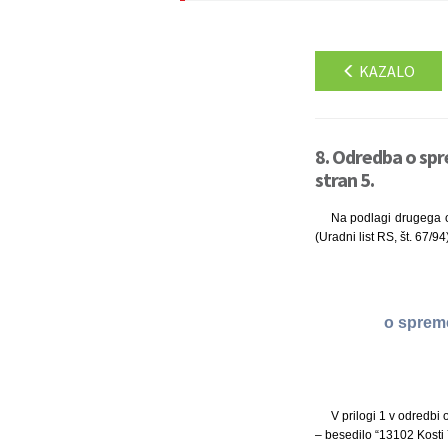
KAZALO
8. Odredba o spr
stran 5.
Na podlagi drugega od
(Uradni list RS, št. 67/94
o spreme
V prilogi 1 v odredbi 
– besedilo “13102 Kosti