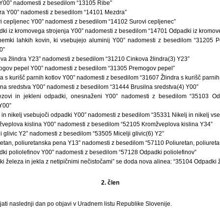
 Y00” nadomesti z besedilom “13105 Ribe”
ra Y00” nadomesti z besedilom “14101 Mezdra”
i cepljenec Y00” nadomesti z besedilom “14102 Surovi cepljenec”
ki iz kromovega strojenja Y00” nadomesti z besedilom “14701 Odpadki iz kromove
emki lahkih kovin, ki vsebujejo aluminij Y00” nadomesti z besedilom “31205 Po
0”
va žlindra Y23” nadomesti z besedilom “31210 Cinkova žlindra(3) Y23”
ogov pepel Y00” nadomesti z besedilom “31305 Premogov pepel”
a s kurišč parnih kotlov Y00” nadomesti z besedilom “31607 Žlindra s kurišč parnih 
lna sredstva Y00” nadomesti z besedilom “31444 Brusilna sredstva(4) Y00”
ezovi in jekleni odpadki, onesnaženi Y00” nadomesti z besedilom “35103 Odp
 Y00”
 in nikelj vsebujoči odpadki Y00” nadomesti z besedilom “35331 Nikelj in nikelj vs
veplova kislina Y00” nadomesti z besedilom “52105 Kromžveplova kislina Y34”
i glivic Y2” nadomesti z besedilom “53505 Micelji glivic(6) Y2”
retan, poliuretanska pena Y13” nadomesti z besedilom “57110 Poliuretan, poliuret
ki poliolefinov Y00” nadomesti z besedilom “57128 Odpadki poliolefinov”
 železa in jekla z netipičnimi nečistočami” se doda nova alinea: “35104 Odpadki že
2. člen
ati naslednji dan po objavi v Uradnem listu Republike Slovenije.