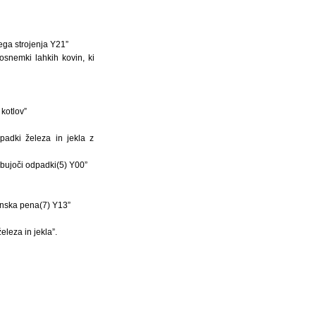
ga strojenja Y21”
snemki lahkih kovin, ki
kotlov”
adki železa in jekla z
ebujoči odpadki(5) Y00”
anska pena(7) Y13”
leza in jekla”.