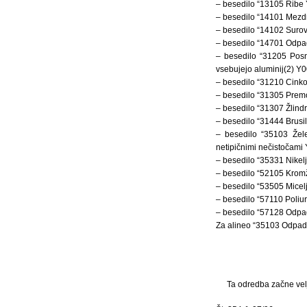
– besedilo “13105 Ribe
– besedilo “14101 Mezd
– besedilo “14102 Surov
– besedilo “14701 Odpad
– besedilo “31205 Posn
vsebujejo aluminij(2) Y0
– besedilo “31210 Cinko
– besedilo “31305 Prem
– besedilo “31307 Žlindr
– besedilo “31444 Brusi
– besedilo “35103 Žel
netipičnimi nečistočami
– besedilo “35331 Nikelj
– besedilo “52105 Kromž
– besedilo “53505 Micelj
– besedilo “57110 Poliu
– besedilo “57128 Odpad
Za alineo “35103 Odpadki
Ta odredba začne velj