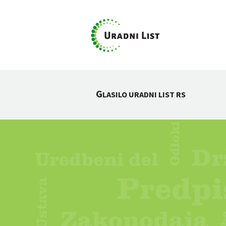
G
LASILO URADNI LIST RS