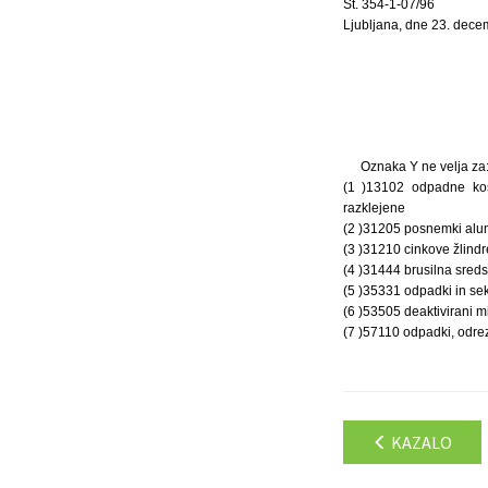
Št. 354-1-07/96
Ljubljana, dne 23. dece
Oznaka Y ne velja za
(1 )13102 odpadne kos
razklejene
(2 )31205 posnemki alumin
(3 )31210 cinkove žlind
(4 )31444 brusilna sredst
(5 )35331 odpadki in sek
(6 )53505 deaktivirani mi
(7 )57110 odpadki, odrez
KAZALO