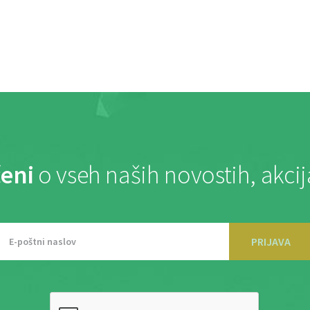
eni
o vseh naših novostih, akci
PRIJAVA