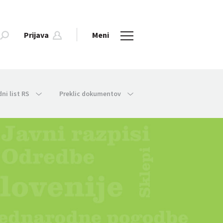
Prijava
Meni
dni list RS
Preklic dokumentov