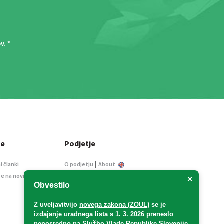
ov
. *
ce
Podjetje
|
i članki
O podjetju
About
se na novice
Kontakt
×
Obvestilo
Informacije javnega
značaja
Z uveljavitvijo
novega zakona (ZOUL)
se je
Oglaševanje
izdajanje uradnega lista s 1. 3. 2026 preneslo
Splošni pogoji
neposredno
na Službo Vlade Republike Slovenije