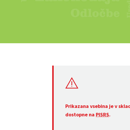
Prikazana vsebina je v skla
dostopne na
PISRS
.