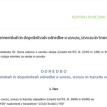
KOPIRAJ POVEZAVO
emembah in dopolnitvah odredbe o uvozu, izvozu in tran
stavka 30. člena zakona o varstvu okolja (Uradni list RS, št. 32/93 in 1/96) in 
) izdaja minister za okolje in prostor
O D R E D B O
mbah in dopolnitvah odredbe o uvozu, izvozu in tranzitu
1. člen
o uvozu, izvozu in tranzitu odpadkov (Uradni list RS, št. 39/96 in 45/96) se:
 Y00” nadomesti z besedilom “13102 Kosti(1) Y00”