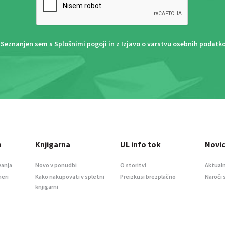
Seznanjen sem s
Splošnimi pogoji
in z
Izjavo o varstvu osebnih podatk
a
Knjigarna
UL info tok
Novi
vanja
Novo v ponudbi
O storitvi
Aktualn
meri
Kako nakupovati v spletni
Preizkusi brezplačno
Naroči 
knjigarni