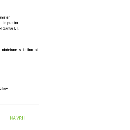
inister
je in prostor
l Gantar l. r.
obdelane s kislino ali
dikov
NA VRH