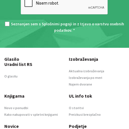
Seznanjen sem s
Splošnimi pogoji
in z
Izjavo o varstvu osebnih
podatkov
. *
Glasilo
Izobraževanja
Uradni list RS
Aktualna izobraževanja
O glasilu
Izobraževanja po meri
Najem dvorane
Knjigarna
UL info tok
Novo v ponudbi
O storitvi
Kako nakupovati v spletni knjigarni
Preizkusi brezplačno
Novice
Podjetje