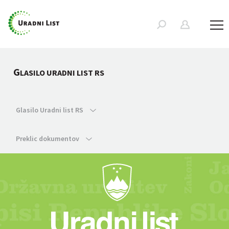
G
LASILO URADNI LIST RS
Glasilo Uradni list RS
Preklic dokumentov