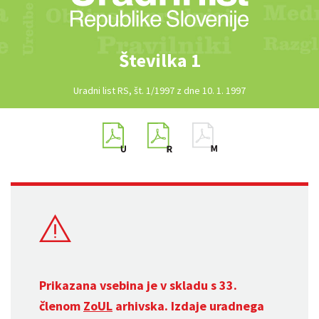
Številka 1
Uradni list RS, št. 1/1997 z dne 10. 1. 1997
Prikazana vsebina je v skladu s 33.
členom
ZoUL
arhivska. Izdaje uradnega