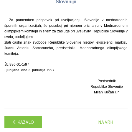
Slovenije
Za pomemben prispevek pri uveljavljanju Slovenije v mednarodnih
športnih organizacijah, še posebej pri njenem priznanju v Mednarodnem
olimpijskem komiteju in s tem za zasluge pri uveljavitvi Republike Slovenije v
svetu, podeljujem
zlati častni znak svobode Republike Slovenije njegovi ekscelenci markizu
Juanu Antoniu Samaranchu, predsedniku Mednarodnega olimpijskega
komiteja.
Št. 996-01-1/97
Ljubljana, dne 3. januarja 1997.
Predsednik
Republike Slovenije
Milan Kučan l. r.
KAZALO
NA VRH