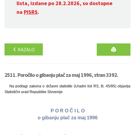
lista, izdane po 28.2.2026, so dostopne
na
PISRS
.
KAZALO
2511. Poročilo o gibanju plač za maj 1996, stran 3392.
Na podlagi zakona o državni statistiki (Uradni list RS, št. 45/95) objavlja
Statistični urad Republike Slovenije
P O R O Č I L O
o gibanju plač za maj 1996