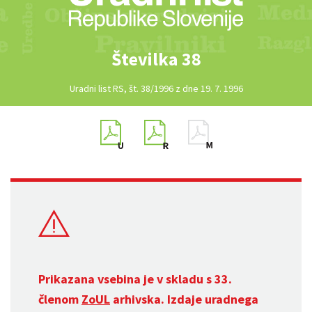
Številka 38
Uradni list RS, št. 38/1996 z dne 19. 7. 1996
Prikazana vsebina je v skladu s 33.
členom
ZoUL
arhivska. Izdaje uradnega