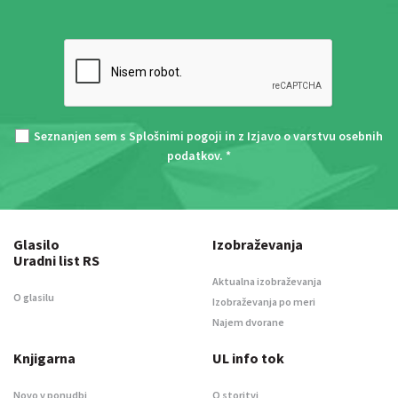
Seznanjen sem s
Splošnimi pogoji
in z
Izjavo o varstvu osebnih
podatkov
. *
Glasilo
Izobraževanja
Uradni list RS
Aktualna izobraževanja
O glasilu
Izobraževanja po meri
Najem dvorane
Knjigarna
UL info tok
Novo v ponudbi
O storitvi