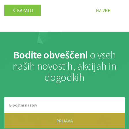
KAZALO
NA VRH
Bodite obveščeni
o vseh
naših novostih, akcijah in
dogodkih
PRIJAVA