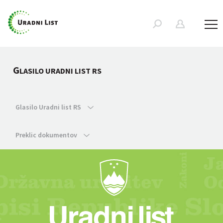
G
LASILO URADNI LIST RS
Glasilo Uradni list RS
Preklic dokumentov