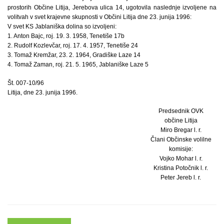
prostorih Občine Litija, Jerebova ulica 14, ugotovila naslednje izvoljene na
volitvah v svet krajevne skupnosti v Občini Litija dne 23. junija 1996:
V svet KS Jablaniška dolina so izvoljeni:
1. Anton Bajc, roj. 19. 3. 1958, Tenetiše 17b
2. Rudolf Kozlevčar, roj. 17. 4. 1957, Tenetiše 24
3. Tomaž Kremžar, 23. 2. 1964, Gradiške Laze 14
4. Tomaž Zaman, roj. 21. 5. 1965, Jablaniške Laze 5
Št. 007-10/96
Litija, dne 23. junija 1996.
Predsednik OVK
občine Litija
Miro Bregar l. r.
Člani Občinske volilne
komisije:
Vojko Mohar l. r.
Kristina Potočnik l. r.
Peter Jereb l. r.