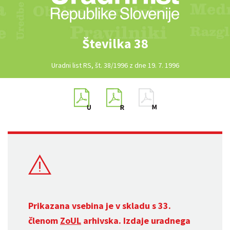
Številka 38
Uradni list RS, št. 38/1996 z dne 19. 7. 1996
Prikazana vsebina je v skladu s 33.
členom
ZoUL
arhivska. Izdaje uradnega