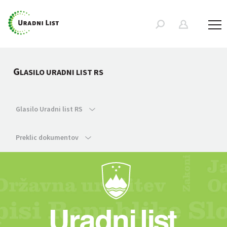
G
LASILO URADNI LIST RS
Glasilo Uradni list RS
Preklic dokumentov