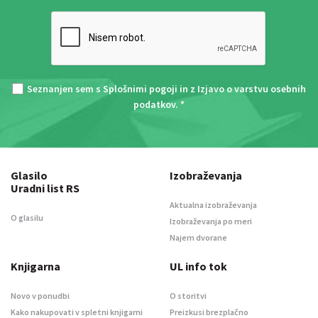
Seznanjen sem s
Splošnimi pogoji
in z
Izjavo o varstvu osebnih
podatkov
. *
Glasilo
Izobraževanja
Uradni list RS
Aktualna izobraževanja
O glasilu
Izobraževanja po meri
Najem dvorane
Knjigarna
UL info tok
Novo v ponudbi
O storitvi
Kako nakupovati v spletni knjigarni
Preizkusi brezplačno