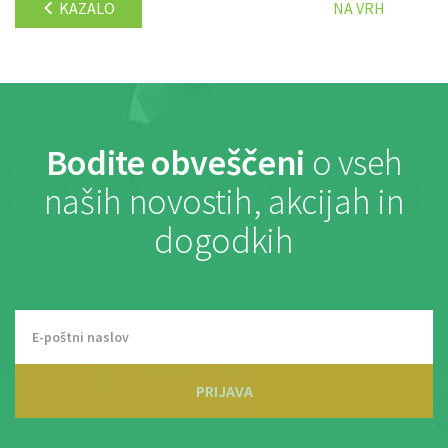
KAZALO
NA VRH
Bodite obveščeni
o vseh
naših novostih, akcijah in
dogodkih
PRIJAVA