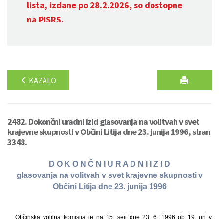
lista, izdane po 28.2.2026, so dostopne
na
PISRS
.
KAZALO
2482. Dokončni uradni izid glasovanja na volitvah v svet
krajevne skupnosti v Občini Litija dne 23. junija 1996, stran
3348.
D O K O N Č N I U R A D N I I Z I D
glasovanja na volitvah v svet krajevne skupnosti v
Občini Litija dne 23. junija 1996
Občinska volilna komisija je na 15. seji dne 23. 6. 1996 ob 19. uri v