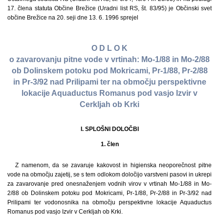
17. člena statuta Občine Brežice (Uradni list RS, št. 83/95) je Občinski svet
občine Brežice na 20. seji dne 13. 6. 1996 sprejel
O D L O K
o zavarovanju pitne vode v vrtinah: Mo-1/88 in Mo-2/88
ob Dolinskem potoku pod Mokricami, Pr-1/88, Pr-2/88
in Pr-3/92 nad Prilipami ter na območju perspektivne
lokacije Aquaductus Romanus pod vasjo Izvir v
Cerkljah ob Krki
I. SPLOŠNI DOLOČBI
1. člen
Z namenom, da se zavaruje kakovost in higienska neoporečnost pitne
vode na območju zajetij, se s tem odlokom določijo varstveni pasovi in ukrepi
za zavarovanje pred onesnaženjem vodnih virov v vrtinah Mo-1/88 in Mo-
2/88 ob Dolinskem potoku pod Mokricami, Pr-1/88, Pr-2/88 in Pr-3/92 nad
Prilipami ter vodonosnika na območju perspektivne lokacije Aquaductus
Romanus pod vasjo Izvir v Cerkljah ob Krki.