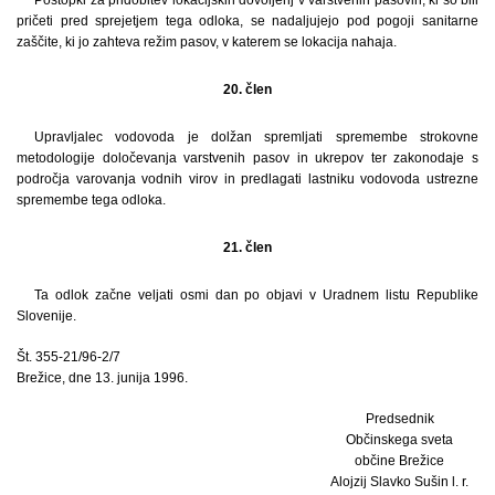
pričeti pred sprejetjem tega odloka, se nadaljujejo pod pogoji sanitarne
zaščite, ki jo zahteva režim pasov, v katerem se lokacija nahaja.
20. člen
Upravljalec vodovoda je dolžan spremljati spremembe strokovne
metodologije določevanja varstvenih pasov in ukrepov ter zakonodaje s
področja varovanja vodnih virov in predlagati lastniku vodovoda ustrezne
spremembe tega odloka.
21. člen
Ta odlok začne veljati osmi dan po objavi v Uradnem listu Republike
Slovenije.
Št. 355-21/96-2/7
Brežice, dne 13. junija 1996.
Predsednik
Občinskega sveta
občine Brežice
Alojzij Slavko Sušin l. r.