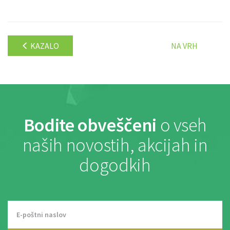
KAZALO
NA VRH
Bodite obveščeni
o vseh
naših novostih, akcijah in
dogodkih