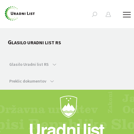
G
LASILO URADNI LIST RS
Glasilo Uradni list RS
Preklic dokumentov