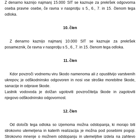
Z denarno kaznijo najmanj 15.000 SIT se kaznuje za prekršek odgovorna
oseba pravne osebe, če ravna v nasprotju s 5., 6., 7. in 15. členom tega
odloka.
10. člen
Z denarno kaznijo najmanj 10.000 SIT se kaznuje za prekršek
posameznik, če ravna v nasprotju s 5., 6., 7. in 15. členom tega odloka.
11. člen
Kdor povzroči vodnemu viru škodo namenoma ali z opustitvijo varstvenih
ukrepov, je odškodninsko odgovoren in nosi vse stroške morebitne škode,
sanacije in odprave škode.
Lastnik vodovoda je dolžan ugotoviti povzročitelja škode in zagotoviti
njegovo odškodninsko odgovornost.
12. člen
Od določb tega odloka so izjemoma možna odstopanja, ki morajo biti
strokovno utemeljena in katerih realizacija je možna pod posebimi pogoji.
Strokovno mnenje o možnem odstopanju in utemeljitve izdela na zahtevo