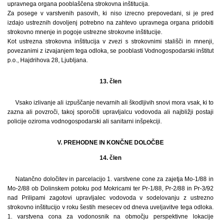
upravnega organa pooblaščena strokovna inštitucija.
Za posege v varstvenih pasovih, ki niso izrecno prepovedani, si je pred
izdajo ustreznih dovoljenj potrebno na zahtevo upravnega organa pridobiti
strokovno mnenje in pogoje ustrezne strokovne inštitucije.
Kot ustrezna strokovna inštitucija v zvezi s strokovnimi stališči in mnenji,
povezanimi z izvajanjem tega odloka, se pooblasti Vodnogospodarski inštitut
p.o., Hajdrihova 28, Ljubljana.
13. člen
Vsako izlivanje ali izpuščanje nevarnih ali škodljivih snovi mora vsak, ki to
zazna ali povzroči, takoj sporočiti upravljalcu vodovoda ali najbližji postaji
policije oziroma vodnogospodarski ali sanitarni inšpekciji.
V. PREHODNE IN KONČNE DOLOČBE
14. člen
Natančno določitev in parcelacijo 1. varstvene cone za zajetja Mo-1/88 in
Mo-2/88 ob Dolinskem potoku pod Mokricami ter Pr-1/88, Pr-2/88 in Pr-3/92
nad Prilipami zagotovi upravljalec vodovoda v sodelovanju z ustrezno
strokovno inštitucijo v roku šestih mesecev od dneva uveljavitve tega odloka.
1. varstvena cona za vodonosnik na območju perspektivne lokacije