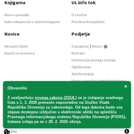
Knjigarna
UL info tok
Novo v ponudbi
O storitvi
Kako nakupovati v spletni knjigarni
Preizkusi brezplačno
Novice
Podjetje
|
Aktualni članki
O podjetju
About
Naroči se na novice
Kontakt
Informacije javnega značaja
Oglaševanje
Splošni pogoji
Izjava o varstvu osebnih podatkov
×
E-dražbe
Obvestilo
Z uveljavitvijo
novega zakona (ZOUL)
se je
izdajanje uradnega
lista s 1. 3. 2026 preneslo
neposredno
na Službo Vlade
Republike Slovenije za zakonodajo
. Od tega datuma bodo vse
objave dostopne izključno v elektronski obliki na spletišču
Pravnega informacijskega sistema Republike Slovenije (PISRS),
Uradni list d. o. o. – v likvidaciji / Vse pravice pridržane.
tiskana izdaja pa se z 28. 2. 2026 ukinja.
Pravna obvestila
/
Piškotki
/ Avtorji:
TriTim spletna agencija
v sodelovanju z
2Mobile