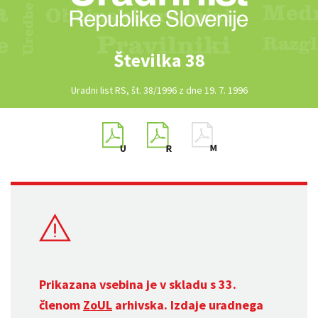
Številka 38
Uradni list RS, št. 38/1996 z dne 19. 7. 1996
Prikazana vsebina je v skladu s 33.
členom
ZoUL
arhivska. Izdaje uradnega