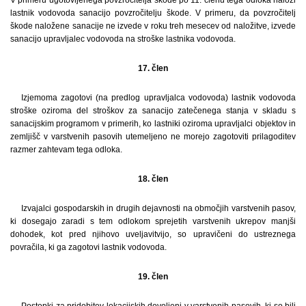
lastnik vodovoda sanacijo povzročitelju škode. V primeru, da povzročitelj
škode naložene sanacije ne izvede v roku treh mesecev od naložitve, izvede
sanacijo upravljalec vodovoda na stroške lastnika vodovoda.
17. člen
Izjemoma zagotovi (na predlog upravljalca vodovoda) lastnik vodovoda
stroške oziroma del stroškov za sanacijo zatečenega stanja v skladu s
sanacijskim programom v primerih, ko lastniki oziroma upravljalci objektov in
zemljišč v varstvenih pasovih utemeljeno ne morejo zagotoviti prilagoditev
razmer zahtevam tega odloka.
18. člen
Izvajalci gospodarskih in drugih dejavnosti na območjih varstvenih pasov,
ki dosegajo zaradi s tem odlokom sprejetih varstvenih ukrepov manjši
dohodek, kot pred njihovo uveljavitvijo, so upravičeni do ustreznega
povračila, ki ga zagotovi lastnik vodovoda.
19. člen
Postopki za pridobitev lokacijskih dovoljenj v varstvenih pasovih, ki so bili