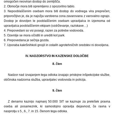
omogočen neoviran dostop do zemljišča.
2. Območje mora biti opremljeno z opozorilno tablo.
3. Nepooblaščenim osebam mora biti dostop do vodnega vira preprečen;
priporočljivo je, da je najožja varstvena cona zavarovana z varovalno ograjo.
Dostop je dovoljen le pooblaščenim osebam upravljalca in izjemoma od
upravljalca pooblaščenim ekipam (vzdrževanje, raziskave…)
4. Prepovedani so vsi posegi, razen za potrebe vodovoda.
5. Ozemlje se mora očistiti in urediti kot park.
6. Prepovedana je sečnja gozda.
7. Uporaba kakršnihkoli gnojil in ostalih agrotehničnih sredstev ni dovoljena.
IV. NADZORSTVO IN KAZENSKE DOLOČBE
8. člen
Nadzor nad izvajanjem tega odloka izvajajo pristojne inšpekcijske službe,
občinska nadzorna služba, upravljalec vodovoda in policija.
9. člen
Z denarno kaznijo najmanj 50.000 SIT se kaznuje za prekršek pravna
oseba ali posameznik, ki samostojno opravlja dejavnost, če ravna v
nasprotju s 5., 6., 7. in 15. členom tega odloka.