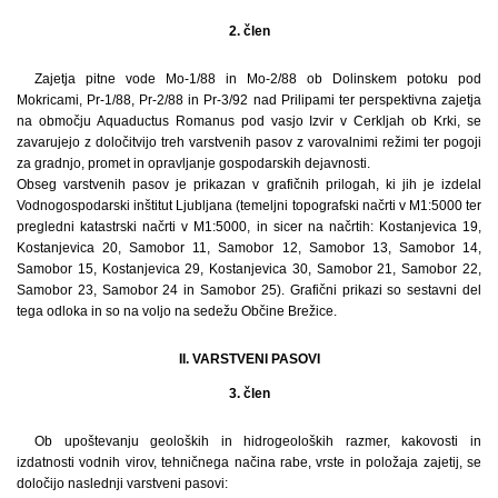
2. člen
Zajetja pitne vode Mo-1/88 in Mo-2/88 ob Dolinskem potoku pod
Mokricami, Pr-1/88, Pr-2/88 in Pr-3/92 nad Prilipami ter perspektivna zajetja
na območju Aquaductus Romanus pod vasjo Izvir v Cerkljah ob Krki, se
zavarujejo z določitvijo treh varstvenih pasov z varovalnimi režimi ter pogoji
za gradnjo, promet in opravljanje gospodarskih dejavnosti.
Obseg varstvenih pasov je prikazan v grafičnih prilogah, ki jih je izdelal
Vodnogospodarski inštitut Ljubljana (temeljni topografski načrti v M1:5000 ter
pregledni katastrski načrti v M1:5000, in sicer na načrtih: Kostanjevica 19,
Kostanjevica 20, Samobor 11, Samobor 12, Samobor 13, Samobor 14,
Samobor 15, Kostanjevica 29, Kostanjevica 30, Samobor 21, Samobor 22,
Samobor 23, Samobor 24 in Samobor 25). Grafični prikazi so sestavni del
tega odloka in so na voljo na sedežu Občine Brežice.
II. VARSTVENI PASOVI
3. člen
Ob upoštevanju geoloških in hidrogeoloških razmer, kakovosti in
izdatnosti vodnih virov, tehničnega načina rabe, vrste in položaja zajetij, se
določijo naslednji varstveni pasovi: