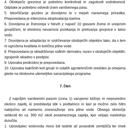
4. Obstoječe greznice je potrebno kontrolirati in zagotoviti vodotesnost.
Odplake je potrebno odvesti izven varstvenega pasu.
5. Izkoriščanje gozdov je dovoljeno le v mejah naravnega prirastka.
Prepovedana je intenzivna eksploatacija kamna.
6. Dovoljena je živinoreja v hlevih z največ 10 glavami živine in urejenim
gnojiščem, ki eliminira nevarnost ponikanja in prelivanja gnojnice v talno
vodo.
7. Dovoljena je adaptacija in vzdrževanje obstoječih objektov tako, da s tem
ni ogrožena kvaliteta in količina pitne vode.
8. Prepovedano je skladiščenje naftnih derivatov, razen v obstoječih objektih,
zgrajenih skladno s predpisi.
9. Uporaba pesticidov je prepovedana.
10. Uporaba kakršnih koli gnojil in ostalih agrotehničnih sredstev je omejena
glede na strokovne utemeljitve sanacijskega programa.
7. člen
Z najožjim varstvenim pasom (cona 1) varujemo bližnjo in neposredno
okolico zajetij, ki predstavlja stik s podtalnico in kjer je možno zelo hitro
naključno ali namerno onesnaženje vira pitne vode. Obsega območje
velikosti do ca. 300 m2 okoli posameznega zajetja, kjer veljajo naslednja
določila:
1. Upravljalec vodovoda mora biti lastnik ali posestnik zemljišča ter imeti