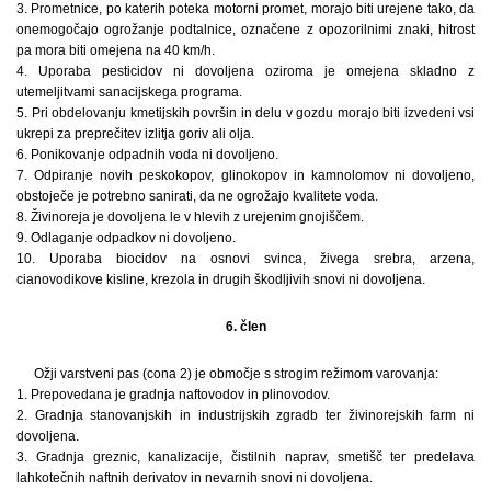
3. Prometnice, po katerih poteka motorni promet, morajo biti urejene tako, da
onemogočajo ogrožanje podtalnice, označene z opozorilnimi znaki, hitrost
pa mora biti omejena na 40 km/h.
4. Uporaba pesticidov ni dovoljena oziroma je omejena skladno z
utemeljitvami sanacijskega programa.
5. Pri obdelovanju kmetijskih površin in delu v gozdu morajo biti izvedeni vsi
ukrepi za preprečitev izlitja goriv ali olja.
6. Ponikovanje odpadnih voda ni dovoljeno.
7. Odpiranje novih peskokopov, glinokopov in kamnolomov ni dovoljeno,
obstoječe je potrebno sanirati, da ne ogrožajo kvalitete voda.
8. Živinoreja je dovoljena le v hlevih z urejenim gnojiščem.
9. Odlaganje odpadkov ni dovoljeno.
10. Uporaba biocidov na osnovi svinca, živega srebra, arzena,
cianovodikove kisline, krezola in drugih škodljivih snovi ni dovoljena.
6. člen
Ožji varstveni pas (cona 2) je območje s strogim režimom varovanja:
1. Prepovedana je gradnja naftovodov in plinovodov.
2. Gradnja stanovanjskih in industrijskih zgradb ter živinorejskih farm ni
dovoljena.
3. Gradnja greznic, kanalizacije, čistilnih naprav, smetišč ter predelava
lahkotečnih naftnih derivatov in nevarnih snovi ni dovoljena.