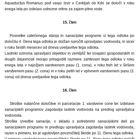
Aquaductus Romanus pod vasjo Izvir v Cerkljah ob Krki se določi v roku
enega leta po izdelavi ustrezne vrtine za zajem pitne vode.
15. člen
Posnetke zatečenega stanja in sanacijske programe iz tega odloka po
določilu 4. člena tega odloka je dolžan naročiti upravljalec vodovoda, in sicer
v roku šestih mesecev od dneva uveljavitve tega odloka.
Lastniki oziroma upravljalci objektov in zemljišč ter izvajalci gospodarskih in
drugih dejavnosti morajo prilagoditi razmere zahtevam tega odloka v roku
enega leta v najožjem varstvenem pasu (1. cona), v roku treh let v širšem
varstvenem pasu (2. cona) in v roku petih let v vplivnem varstvenem pasu (3.
cona) od dneva uveljavitve tega odloka.
16. člen
Stroške natančne določitve in parcelacije 1. varstvene cone ter izdelave
sanacijskih programov zagotavlja lastnik vodovoda na predlog upravljalca
vodovoda.
Stroške izvedbe sanacije, v skladu s potrebnimi sanacijskimi deli po
sanacijskem programu in predlogu upravljalca zagotavlja lastnik vodovoda,
razen v primeru, ko je ugotovljen povzročitelj škode po 11. členu tega odloka.
V primeru ugotovljenega povzročitelja škode po 11. členu tega odloka naloži