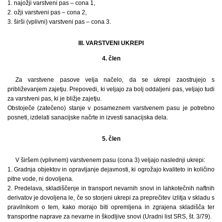
1. najožji varstveni pas – cona 1,
2. ožji varstveni pas – cona 2,
3. širši (vplivni) varstveni pas – cona 3.
III. VARSTVENI UKREPI
4. člen
Za varstvene pasove velja načelo, da se ukrepi zaostrujejo s
približevanjem zajetju. Prepovedi, ki veljajo za bolj oddaljeni pas, veljajo tudi
za varstveni pas, ki je bližje zajetju.
Obstoječe (zatečeno) stanje v posameznem varstvenem pasu je potrebno
posneti, izdelati sanacijske načrte in izvesti sanacijska dela.
5. člen
V širšem (vplivnem) varstvenem pasu (cona 3) veljajo naslednji ukrepi:
1. Gradnja objektov in opravljanje dejavnosti, ki ogrožajo kvaliteto in količino
pitne vode, ni dovoljena.
2. Predelava, skladiščenje in transport nevarnih snovi in lahkotečnih naftnih
derivatov je dovoljena le, če so storjeni ukrepi za preprečitev izlitja v skladu s
pravilnikom o tem, kako morajo biti opremljena in zgrajena skladišča ter
transportne naprave za nevarne in škodljive snovi (Uradni list SRS, št. 3/79).