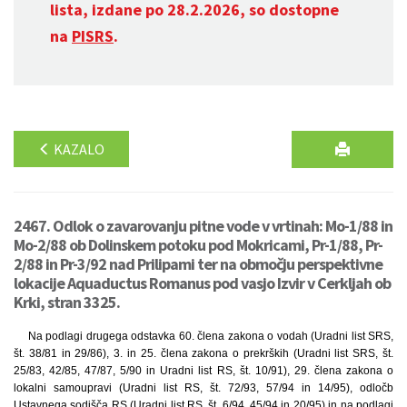
lista, izdane po 28.2.2026, so dostopne
na
PISRS
.
KAZALO
2467. Odlok o zavarovanju pitne vode v vrtinah: Mo-1/88 in
Mo-2/88 ob Dolinskem potoku pod Mokricami, Pr-1/88, Pr-
2/88 in Pr-3/92 nad Prilipami ter na območju perspektivne
lokacije Aquaductus Romanus pod vasjo Izvir v Cerkljah ob
Krki, stran 3325.
Na podlagi drugega odstavka 60. člena zakona o vodah (Uradni list SRS,
št. 38/81 in 29/86), 3. in 25. člena zakona o prekrških (Uradni list SRS, št.
25/83, 42/85, 47/87, 5/90 in Uradni list RS, št. 10/91), 29. člena zakona o
lokalni samoupravi (Uradni list RS, št. 72/93, 57/94 in 14/95), odločb
Ustavnega sodišča RS (Uradni list RS, št. 6/94, 45/94 in 20/95) in na podlagi