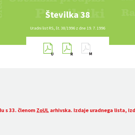
Številka 38
Uradni list RS, št. 38/1996 z dne 19. 7. 1996
du s 33. členom
ZoUL
arhivska. Izdaje uradnega lista, iz