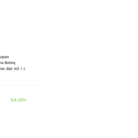
Župan
ne Bohinj
, dipl. inž. l. r.
NA VRH