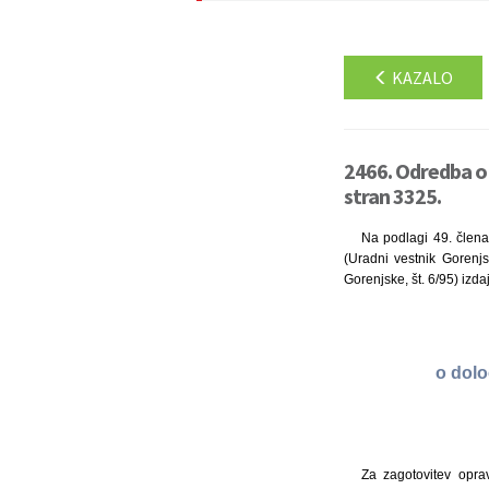
KAZALO
2466. Odredba o 
stran 3325.
Na podlagi 49. člena 
(Uradni vestnik Gorenjs
Gorenjske, št. 6/95) izd
o dolo
Za zagotovitev opra