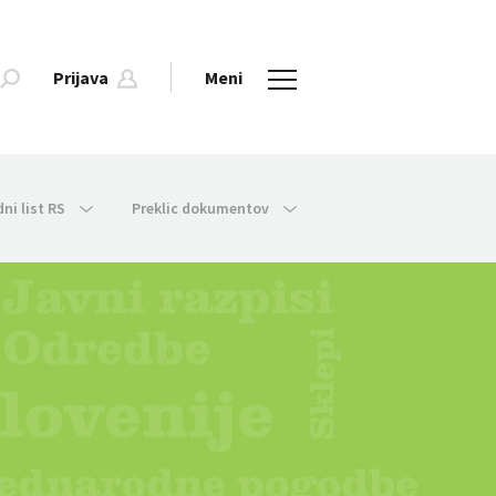
Prijava
Meni
dni list RS
Preklic dokumentov