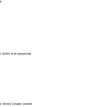
e:
dolžni le-te sprejemati.
e Bohinj (Uradni vestnik