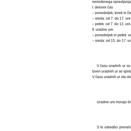
nemotenega opravljanja 
I. delovni čas
– ponedeljek, torek in čet
– sreda: od 7. do 17. ure
– petek: od 7. do 13. ure
II. uradne ure
– ponedeljek in petek: od
– sreda: od 15. do 17. ur
V času uradnih ur so
Izven uradnih ur se spre
V času uradnih ur sta ob
Uradne ure morajo bi
S to odredbo preneha