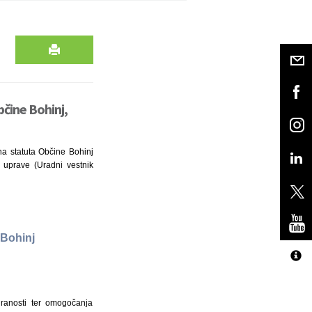
bčine Bohinj,
na statuta Občine Bohinj
e uprave (Uradni vestnik
 Bohinj
iranosti ter omogočanja