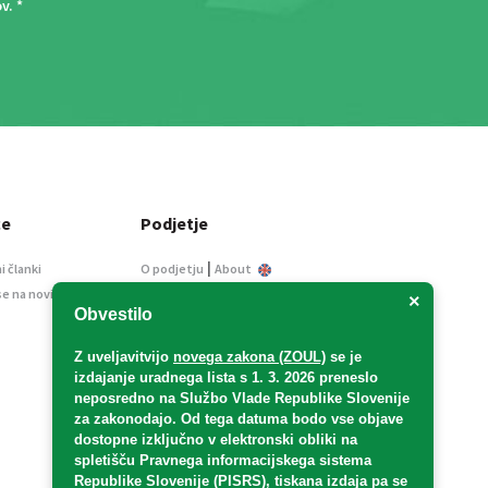
ov
. *
ce
Podjetje
|
i članki
O podjetju
About
se na novice
Kontakt
×
Obvestilo
Informacije javnega
značaja
Z uveljavitvijo
novega zakona (ZOUL)
se je
Oglaševanje
izdajanje uradnega lista s 1. 3. 2026 preneslo
Splošni pogoji
neposredno
na Službo Vlade Republike Slovenije
Izjava o varstvu osebnih
za zakonodajo
. Od tega datuma bodo vse objave
podatkov
dostopne izključno v elektronski obliki na
spletišču Pravnega informacijskega sistema
E-dražbe
Republike Slovenije (PISRS), tiskana izdaja pa se