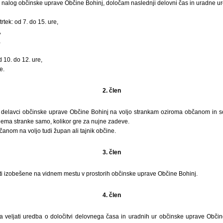
nalog občinske uprave Občine Bohinj, določam naslednji delovni čas in uradne ur
rtek: od 7. do 15. ure,
,
,
 10. do 12. ure,
e.
2. člen
 delavci občinske uprave Občine Bohinj na voljo strankam oziroma občanom in so 
jema stranke samo, kolikor gre za nujne zadeve.
čanom na voljo tudi župan ali tajnik občine.
3. člen
ti izobešene na vidnem mestu v prostorih občinske uprave Občine Bohinj.
4. člen
 veljati uredba o določitvi delovnega časa in uradnih ur občinske uprave Občin