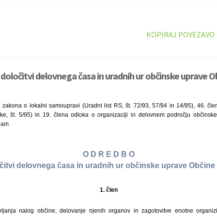
KOPIRAJ POVEZAVO
določitvi delovnega časa in uradnih ur občinske uprave O
zakona o lokalni samoupravi (Uradni list RS, št. 72/93, 57/94 in 14/95), 46. čle
ke, št. 5/95) in 19. člena odloka o organizaciji in delovnem področju občinsk
ajam
O D R E D B O
čitvi delovnega časa in uradnih ur občinske uprave Občine
1. člen
vljanja nalog občine, delovanje njenih organov in zagotovitve enotne organiz