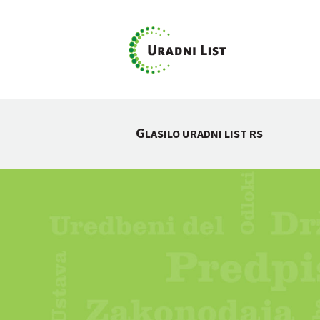
G
LASILO URADNI LIST RS