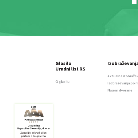
Glasilo
Izobraževanj
Uradni list RS
Aktualna izobraže
O glasilu
Izobraževanja po 
Najem dvorane