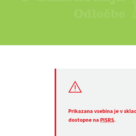
Prikazana vsebina je v skla
dostopne na
PISRS
.