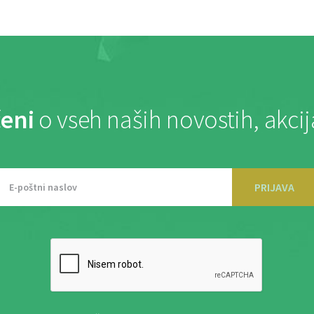
eni
o vseh naših novostih, akci
PRIJAVA