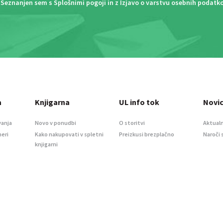
Seznanjen sem s
Splošnimi pogoji
in z
Izjavo o varstvu osebnih podatk
a
Knjigarna
UL info tok
Novi
vanja
Novo v ponudbi
O storitvi
Aktualn
meri
Kako nakupovati v spletni
Preizkusi brezplačno
Naroči 
knjigarni