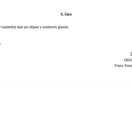
5. člen
 naslednji dan po objavi v uradnem glasilu.
.
Obči
Franc Kramar