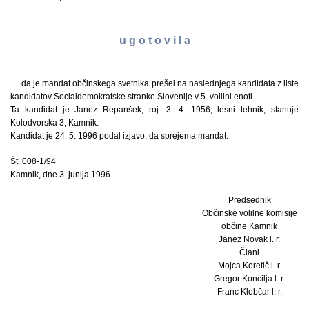
u g o t o v i l a
da je mandat občinskega svetnika prešel na naslednjega kandidata z liste
kandidatov Socialdemokratske stranke Slovenije v 5. volilni enoti.
Ta kandidat je Janez Repanšek, roj. 3. 4. 1956, lesni tehnik, stanuje
Kolodvorska 3, Kamnik.
Kandidat je 24. 5. 1996 podal izjavo, da sprejema mandat.
Št. 008-1/94
Kamnik, dne 3. junija 1996.
Predsednik
Občinske volilne komisije
občine Kamnik
Janez Novak l. r.
Člani
Mojca Koretič l. r.
Gregor Koncilja l. r.
Franc Klobčar l. r.