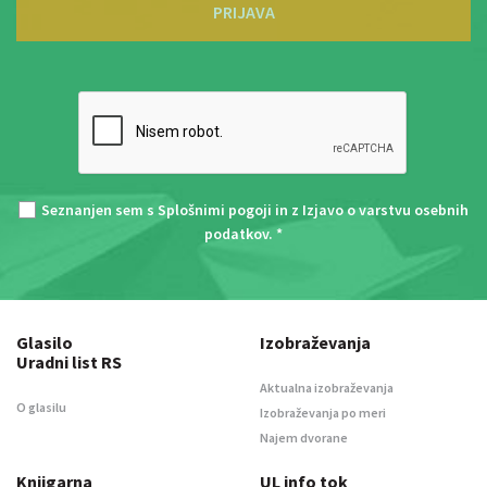
PRIJAVA
Seznanjen sem s
Splošnimi pogoji
in z
Izjavo o varstvu osebnih
podatkov
. *
Glasilo
Izobraževanja
Uradni list RS
Aktualna izobraževanja
O glasilu
Izobraževanja po meri
Najem dvorane
Knjigarna
UL info tok