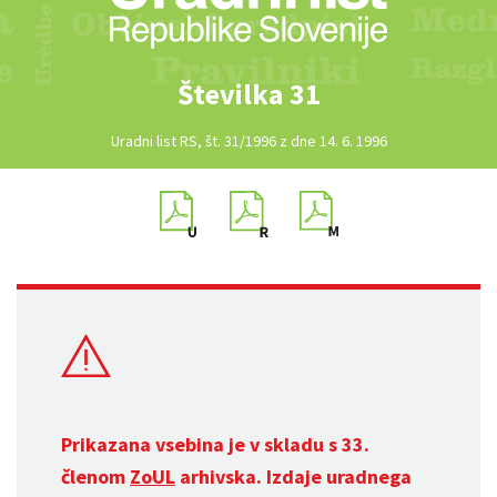
Številka 31
Uradni list RS, št. 31/1996 z dne 14. 6. 1996
Prikazana vsebina je v skladu s 33.
členom
ZoUL
arhivska. Izdaje uradnega