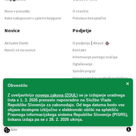
Novo v ponudbi
O storitvi
Kako nakupovati v spletni knjigarni
Preizkusi brezplačno
Novice
Podjetje
|
Aktualni članki
O podjetju
About
Naroči se na novice
Kontakt
Informacije javnega značaja
Oglaševanje
Splošni pogoji
Izjava o varstvu osebnih podatkov
×
E-dražbe
Obvestilo
Z uveljavitvijo
novega zakona (ZOUL)
se je
izdajanje uradnega
lista s 1. 3. 2026 preneslo
neposredno
na Službo Vlade
Republike Slovenije za zakonodajo
. Od tega datuma bodo vse
objave dostopne izključno v elektronski obliki na spletišču
Pravnega informacijskega sistema Republike Slovenije (PISRS),
Uradni list d. o. o. – v likvidaciji / Vse pravice pridržane.
tiskana izdaja pa se z 28. 2. 2026 ukinja.
Pravna obvestila
/
Piškotki
/ Avtorji:
TriTim spletna agencija
v sodelovanju z
2Mobile