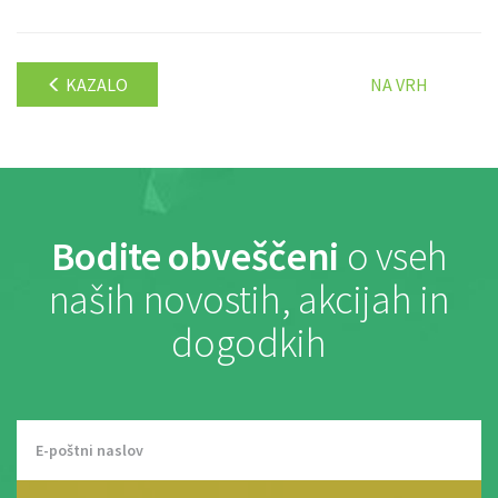
KAZALO
NA VRH
Bodite obveščeni
o vseh
naših novostih, akcijah in
dogodkih