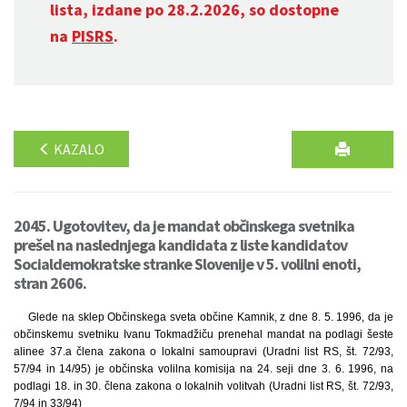
lista, izdane po 28.2.2026, so dostopne
na
PISRS
.
KAZALO
2045. Ugotovitev, da je mandat občinskega svetnika
prešel na naslednjega kandidata z liste kandidatov
Socialdemokratske stranke Slovenije v 5. volilni enoti,
stran 2606.
Glede na sklep Občinskega sveta občine Kamnik, z dne 8. 5. 1996, da je
občinskemu svetniku Ivanu Tokmadžiču prenehal mandat na podlagi šeste
alinee 37.a člena zakona o lokalni samoupravi (Uradni list RS, št. 72/93,
57/94 in 14/95) je občinska volilna komisija na 24. seji dne 3. 6. 1996, na
podlagi 18. in 30. člena zakona o lokalnih volitvah (Uradni list RS, št. 72/93,
7/94 in 33/94)