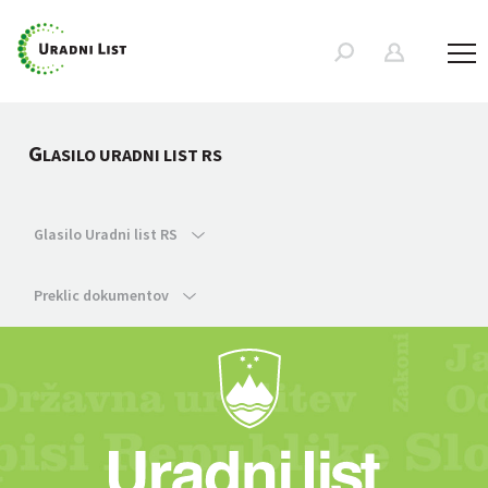
G
LASILO URADNI LIST RS
Glasilo Uradni list RS
Preklic dokumentov