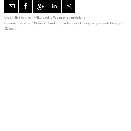
Uradni list d. o. o. – v likvidaciji / Vse pravice pridržane.
Pravna obvestila
/
Piškotki
/ Avtorji:
TriTim spletna agencija
v sodelovanju z
2Mobile