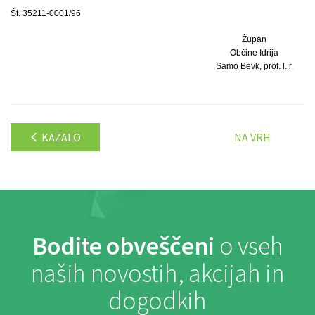
Št. 35211-0001/96
Župan
Občine Idrija
Samo Bevk, prof. l. r.
KAZALO
NA VRH
Bodite obveščeni
o vseh
naših novostih, akcijah in
dogodkih