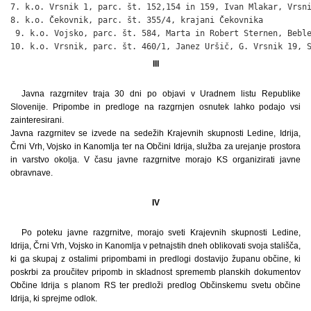
7. k.o. Vrsnik 1, parc. št. 152,154 in 159, Ivan Mlakar, Vrsni
8. k.o. Čekovnik, parc. št. 355/4, krajani Čekovnika          
 9. k.o. Vojsko, parc. št. 584, Marta in Robert Sternen, Beble
10. k.o. Vrsnik, parc. št. 460/1, Janez Uršič, G. Vrsnik 19, 
III
Javna razgrnitev traja 30 dni po objavi v Uradnem listu Republike
Slovenije. Pripombe in predloge na razgrnjen osnutek lahko podajo vsi
zainteresirani.
Javna razgrnitev se izvede na sedežih Krajevnih skupnosti Ledine, Idrija,
Črni Vrh, Vojsko in Kanomlja ter na Občini Idrija, služba za urejanje prostora
in varstvo okolja. V času javne razgrnitve morajo KS organizirati javne
obravnave.
IV
Po poteku javne razgrnitve, morajo sveti Krajevnih skupnosti Ledine,
Idrija, Črni Vrh, Vojsko in Kanomlja v petnajstih dneh oblikovati svoja stališča,
ki ga skupaj z ostalimi pripombami in predlogi dostavijo županu občine, ki
poskrbi za proučitev pripomb in skladnost sprememb planskih dokumentov
Občine Idrija s planom RS ter predloži predlog Občinskemu svetu občine
Idrija, ki sprejme odlok.