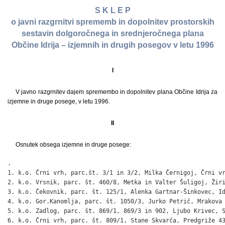
S K L E P
o javni razgrnitvi sprememb in dopolnitev prostorskih
sestavin dolgoročnega in srednjeročnega plana
Občine Idrija – izjemnih in drugih posegov v letu 1996
I
V javno razgrnitev dajem spremembo in dopolnitev plana Občine Idrija za
izjemne in druge posege, v letu 1996.
II
Osnutek obsega izjemne in druge posege:
.                                                             
1. k.o. Črni vrh, parc.št. 3/1 in 3/2, Milka Černigoj, Črni vr
2. k.o. Vrsnik, parc. št. 460/8, Metka in Valter Šuligoj, Žiri
3. k.o. Čekovnik, parc. št. 125/1, Alenka Gartnar-Šinkovec, Id
4. k.o. Gor.Kanomlja, parc. št. 1050/3, Jurko Petrič, Mrakova 
5. k.o. Zadlog, parc. št. 869/1, 869/3 in 902, Ljubo Krivec, S
6. k.o. Črni vrh, parc. št. 809/1, Stane Skvarča, Predgriže 43