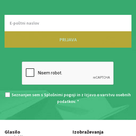
PRIJAVA
Seznanjen sem s
Splošnimi pogoji
in z
Izjavo o varstvu osebnih
podatkov
. *
Glasilo
Izobraževanja