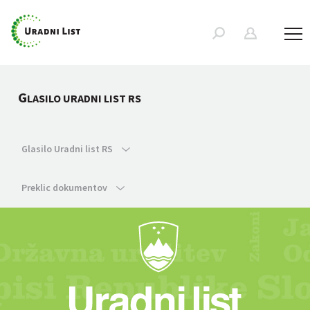
G
LASILO URADNI LIST RS
Glasilo Uradni list RS
Preklic dokumentov