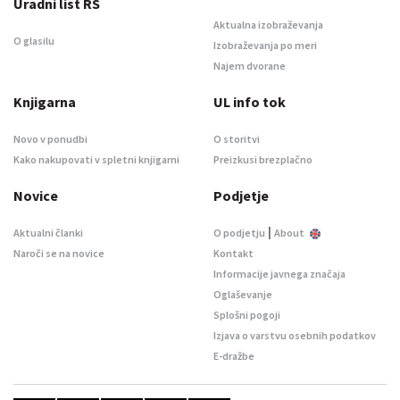
Uradni list RS
Aktualna izobraževanja
O glasilu
Izobraževanja po meri
Najem dvorane
Knjigarna
UL info tok
Novo v ponudbi
O storitvi
Kako nakupovati v spletni knjigarni
Preizkusi brezplačno
Novice
Podjetje
|
Aktualni članki
O podjetju
About
Naroči se na novice
Kontakt
Informacije javnega značaja
Oglaševanje
Splošni pogoji
Izjava o varstvu osebnih podatkov
E-dražbe