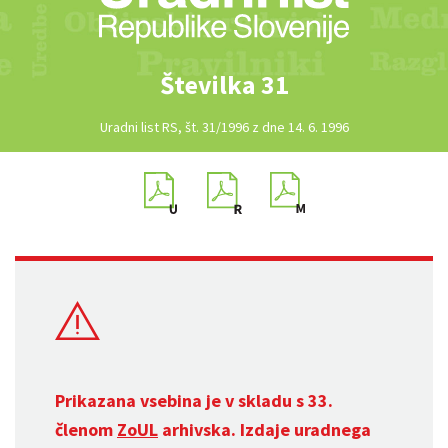
Številka 31
Uradni list RS, št. 31/1996 z dne 14. 6. 1996
Prikazana vsebina je v skladu s 33.
členom
ZoUL
arhivska. Izdaje uradnega