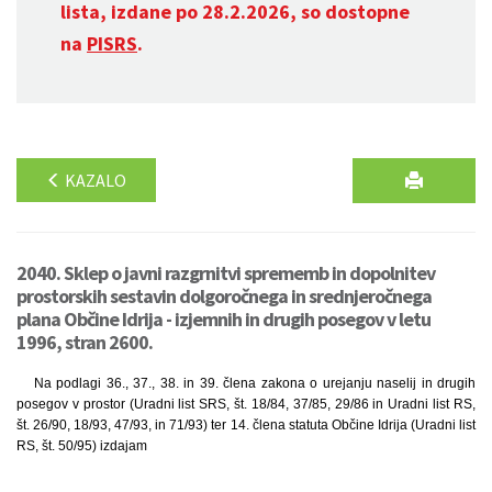
lista, izdane po 28.2.2026, so dostopne
na
PISRS
.
KAZALO
2040. Sklep o javni razgrnitvi sprememb in dopolnitev
prostorskih sestavin dolgoročnega in srednjeročnega
plana Občine Idrija - izjemnih in drugih posegov v letu
1996, stran 2600.
Na podlagi 36., 37., 38. in 39. člena zakona o urejanju naselij in drugih
posegov v prostor (Uradni list SRS, št. 18/84, 37/85, 29/86 in Uradni list RS,
št. 26/90, 18/93, 47/93, in 71/93) ter 14. člena statuta Občine Idrija (Uradni list
RS, št. 50/95) izdajam