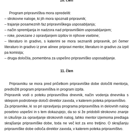
10. člen
Program pripravništva mora opredeliti:
– strokovne naloge, ki jih mora spoznati pripravnik;
– trajanje posameznih faz pripravniškega usposabljanja;
– način spremljanja in nadzora nad pripravniškim usposabljanjem;
– roke, povezane z opravljanjem izpitov in njihove vsebine;
– literaturo in gradivo, s katerimi se mora seznaniti pripravnik, pri čemer
literaturo in gradivo iz prve alinee pripravi mentor, literaturo in gradivo za izpit
pa komisija;
– druga določila, pomembna za uspešno pripravniško usposabljanje.
11. člen
Pripravniku se mora pred pričetkom pripravniške dobe določiti mentorja,
predložiti program pripravništva in program izpita.
Pripravnik vodi o poteku pripravništva dnevnik, način vodenja dnevnika s
sklepom podrobneje določi direktor zavoda, v katerem poteka pripravništvo.
Za pripravnike, ki so pri opravljanju programa pripravništva in delovnih nalog
posebno uspešni in s tem dokazujejo, da so si že pridobili strokovno znanje
in izkušnje za opravljanje strokovnih nalog, lahko mentor izjemoma predlaga
skrajšanje pripravniške dobe, toda ne več kot za eno tretjino. O skrajšanju
pripravniške dobe odloča direktor zavoda, v katerem poteka pripravništvo.