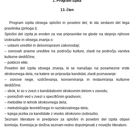
1. Program izpita
13. člen
Program izpita obsega splošni in posebni del, ki sta sestavni del tega
pravilnika (priloga I).
Splošni del izpita je enoten za vse pripravnike ne glede na stopnjo njihove
izobrazbe in obsega znanja o:
– ustavni ureditvi in delovnopravni zakonodaji;
– osnovah pravne ureditve na področju kulture, zlasti na področju varstva
kulturne dediščine;
– poklicni etiki.
Posebni del izpita obsega znanja, ki se nanašajo na posamezne vrste
strokovnega dela, na katere se pripravlja kandidat, zlasti poznavanje:
– osnove nege, vzdrževanja, konserviranja in restavriranja kulturne
dediščine;
– strok, ki so v zvezi s kandidatovim strokovnim delom v zavodu;
– pomožnih ved v zvezi s specifičnim gradivom;
– metodike in tehnik strokovnega dela;
– metodologije teoretičnega in raziskovalnega dela;
– tujega jezika za kandidate z visoko strokovno izobrazbo.
Seznam literature in predpisov za splošni in posebni del izpita objavi
komisija. Komisija je dolžna seznam redno dopolnjevati z novejšo literaturo.