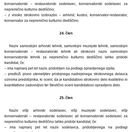
konservatorski – restavratorski sodelavec, konservatorski sodelavec za
nepremično kulturno dediščino;
– z visoko strokovno izobrazbo – arhivist, kustos, konservator-restavrator,
konservator za nepremično kulturno dediščino.
24. člen
Naziv samostojni arhivski tehnik, samostojni muzejski tehnik, samostojni
konservatorski – restavratorski tehnik ali strokovni naziv samostojni
konservatorski tehnik za nepremično kulturno dediščino lahko pridobi
kandidat, če:
– ima najmanj pet let naziv, pridobljen na podlagi opravljenega izpita;
– predloži pisno utemeljitev pristojnega nadrejenega strokovnega delavca
oziroma predstojnika, ki oceni, da je kandidatovo strokovno delo kvalitetno in
kvantitativno zadovoljivo ter številčno oceni kandidatovo opravljeno delo.
25. člen
Naziv višji arhivski sodelavec, višji muzejski sodelavec, višji
konservatorski – restavratorski sodelavec ali konservatorski sodelavec za
nepremično kulturno dediščino lahko pridobi kandidat, če:
– ima najmanj pet let naziv sodelavca, pridobljenega na podlagi