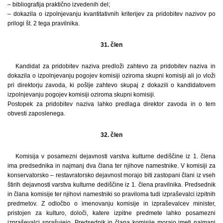
– bibliografija praktično izvedenih del;
– dokazila o izpolnjevanju kvantitativnih kriterijev za pridobitev nazivov po
prilogi št. 2 tega pravilnika.
31. člen
Kandidat za pridobitev naziva predloži zahtevo za pridobitev naziva in
dokazila o izpolnjevanju pogojev komisiji oziroma skupni komisiji ali jo vloži
pri direktorju zavoda, ki pošlje zahtevo skupaj z dokazili o kandidatovem
izpolnjevanju pogojev komisiji oziroma skupni komisiji.
Postopek za pridobitev naziva lahko predlaga direktor zavoda in o tem
obvesti zaposlenega.
32. člen
Komisija v posamezni dejavnosti varstva kulturne dediščine iz 1. člena
ima predsednika in najmanj dva člana ter njihove namestnike. V komisiji za
konservatorsko – restavratorsko dejavnost morajo biti zastopani člani iz vseh
štirih dejavnosti varstva kulturne dediščine iz 1. člena pravilnika. Predsednik
in člana komisije ter njihovi namestniki so praviloma tudi izpraševalci izpitnih
predmetov. Z odločbo o imenovanju komisije in izpraševalcev minister,
pristojen za kulturo, določi, katere izpitne predmete lahko posamezni
izpraševalci sprašujejo. Predsednik in člana komisije morajo imeti najmanj