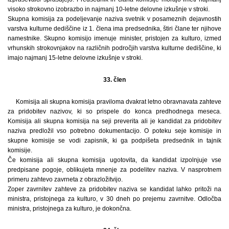
visoko strokovno izobrazbo in najmanj 10-letne delovne izkušnje v stroki.
Skupna komisija za podeljevanje naziva svetnik v posameznih dejavnostih
varstva kulturne dediščine iz 1. člena ima predsednika, štiri člane ter njihove
namestnike. Skupno komisijo imenuje minister, pristojen za kulturo, izmed
vrhunskih strokovnjakov na različnih področjih varstva kulturne dediščine, ki
imajo najmanj 15-letne delovne izkušnje v stroki.
33. člen
Komisija ali skupna komisija praviloma dvakrat letno obravnavata zahteve
za pridobitev nazivov, ki so prispele do konca predhodnega meseca.
Komisija ali skupna komisija na seji preverita ali je kandidat za pridobitev
naziva predložil vso potrebno dokumentacijo. O poteku seje komisije in
skupne komisije se vodi zapisnik, ki ga podpišeta predsednik in tajnik
komisije.
Če komisija ali skupna komisija ugotovita, da kandidat izpolnjuje vse
predpisane pogoje, oblikujeta mnenje za podelitev naziva. V nasprotnem
primeru zahtevo zavrneta z obrazložitvijo.
Zoper zavrnitev zahteve za pridobitev naziva se kandidat lahko pritoži na
ministra, pristojnega za kulturo, v 30 dneh po prejemu zavrnitve. Odločba
ministra, pristojnega za kulturo, je dokončna.