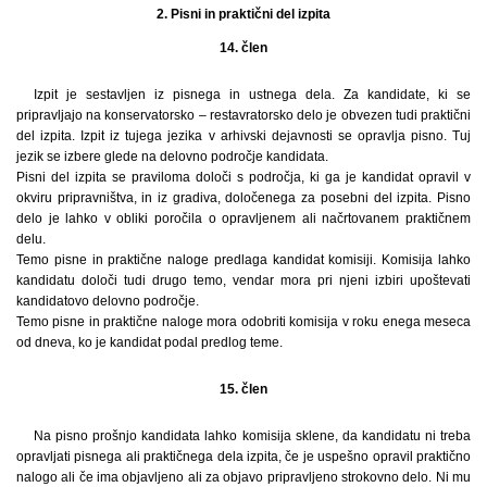
2. Pisni in praktični del izpita
14. člen
Izpit je sestavljen iz pisnega in ustnega dela. Za kandidate, ki se
pripravljajo na konservatorsko – restavratorsko delo je obvezen tudi praktični
del izpita. Izpit iz tujega jezika v arhivski dejavnosti se opravlja pisno. Tuj
jezik se izbere glede na delovno področje kandidata.
Pisni del izpita se praviloma določi s področja, ki ga je kandidat opravil v
okviru pripravništva, in iz gradiva, določenega za posebni del izpita. Pisno
delo je lahko v obliki poročila o opravljenem ali načrtovanem praktičnem
delu.
Temo pisne in praktične naloge predlaga kandidat komisiji. Komisija lahko
kandidatu določi tudi drugo temo, vendar mora pri njeni izbiri upoštevati
kandidatovo delovno področje.
Temo pisne in praktične naloge mora odobriti komisija v roku enega meseca
od dneva, ko je kandidat podal predlog teme.
15. člen
Na pisno prošnjo kandidata lahko komisija sklene, da kandidatu ni treba
opravljati pisnega ali praktičnega dela izpita, če je uspešno opravil praktično
nalogo ali če ima objavljeno ali za objavo pripravljeno strokovno delo. Ni mu