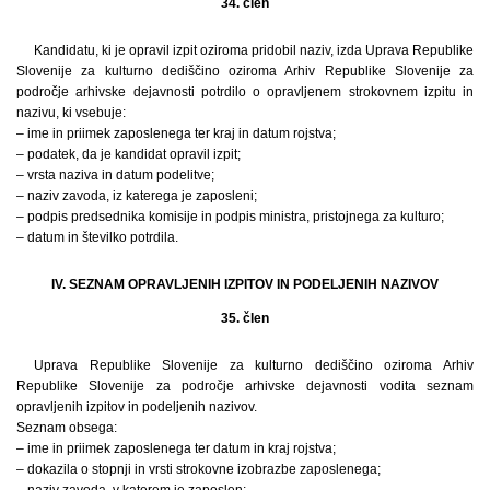
34. člen
Kandidatu, ki je opravil izpit oziroma pridobil naziv, izda Uprava Republike
Slovenije za kulturno dediščino oziroma Arhiv Republike Slovenije za
področje arhivske dejavnosti potrdilo o opravljenem strokovnem izpitu in
nazivu, ki vsebuje:
– ime in priimek zaposlenega ter kraj in datum rojstva;
– podatek, da je kandidat opravil izpit;
– vrsta naziva in datum podelitve;
– naziv zavoda, iz katerega je zaposleni;
– podpis predsednika komisije in podpis ministra, pristojnega za kulturo;
– datum in številko potrdila.
IV. SEZNAM OPRAVLJENIH IZPITOV IN PODELJENIH NAZIVOV
35. člen
Uprava Republike Slovenije za kulturno dediščino oziroma Arhiv
Republike Slovenije za področje arhivske dejavnosti vodita seznam
opravljenih izpitov in podeljenih nazivov.
Seznam obsega:
– ime in priimek zaposlenega ter datum in kraj rojstva;
– dokazila o stopnji in vrsti strokovne izobrazbe zaposlenega;
– naziv zavoda, v katerem je zaposlen;