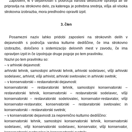
Zaposleni, ki v dejavnostih s področja varstva dediščine opravlja ali se
pripravlja na strokovno delo, za katerega je potrebna srednja, višja ali visoka
strokovna izobrazba, mora predhodno opraviti izpit.
3. člen
Posamezni naziv lahko pridobi zaposleni na strokovnih delih v
dejavnostih s področja varstva kulturne dediščine, če ima strokovno
izobrazbo, določeno s sistemizacijo delovnih mest v zavodu, če ima
opravljen izpit in če izpolnjuje druge pogoje po tem pravilniku.
Nazivi po tem pravilniku so:
– v arhivski dejavnosti:
arhivski tehnik, samostojni arhivski tehnik, arhivski sodelavec, višji arhivski
sodelavec, arhivist, višji arhivist, arhivski svetovalec in arhivski svetnik;
– v konservatorski – restavratorski dejavnosti:
konservatorski – restavratorski tehnik, samostojni konservatorski –
restavratorski tehnik, konservatorski – restavratorski sodelavec, višji
konservatorski – restavratorski sodelovalec, konservator-restavrator, višji
konservator-restavrator, konservatorski – restavratorski svetovalec in
konservatorski – restavratorski svetnik;
– v konservatorski dejavnosti za nepremično kulturno dediščino:
konservatorski tehnik, samostojni konservatorski tehnik, konservatorski
sodelavec, višji konservatorski sodelavec, konservator, višji konservator,