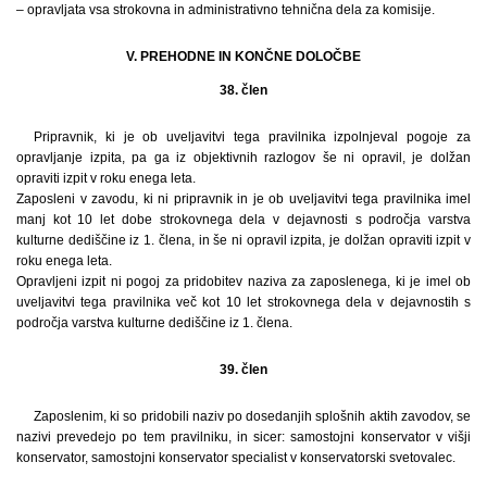
– opravljata vsa strokovna in administrativno tehnična dela za komisije.
V. PREHODNE IN KONČNE DOLOČBE
38. člen
Pripravnik, ki je ob uveljavitvi tega pravilnika izpolnjeval pogoje za
opravljanje izpita, pa ga iz objektivnih razlogov še ni opravil, je dolžan
opraviti izpit v roku enega leta.
Zaposleni v zavodu, ki ni pripravnik in je ob uveljavitvi tega pravilnika imel
manj kot 10 let dobe strokovnega dela v dejavnosti s področja varstva
kulturne dediščine iz 1. člena, in še ni opravil izpita, je dolžan opraviti izpit v
roku enega leta.
Opravljeni izpit ni pogoj za pridobitev naziva za zaposlenega, ki je imel ob
uveljavitvi tega pravilnika več kot 10 let strokovnega dela v dejavnostih s
področja varstva kulturne dediščine iz 1. člena.
39. člen
Zaposlenim, ki so pridobili naziv po dosedanjih splošnih aktih zavodov, se
nazivi prevedejo po tem pravilniku, in sicer: samostojni konservator v višji
konservator, samostojni konservator specialist v konservatorski svetovalec.