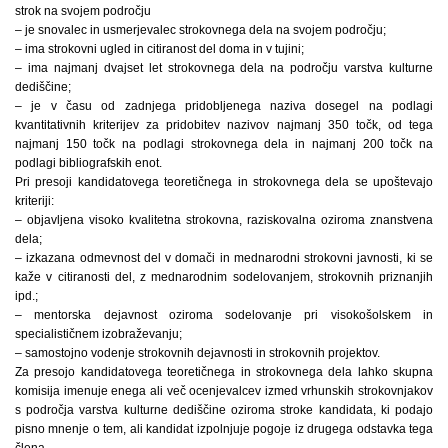
strok na svojem področju
– je snovalec in usmerjevalec strokovnega dela na svojem področju;
– ima strokovni ugled in citiranost del doma in v tujini;
– ima najmanj dvajset let strokovnega dela na področju varstva kulturne
dediščine;
– je v času od zadnjega pridobljenega naziva dosegel na podlagi
kvantitativnih kriterijev za pridobitev nazivov najmanj 350 točk, od tega
najmanj 150 točk na podlagi strokovnega dela in najmanj 200 točk na
podlagi bibliografskih enot.
Pri presoji kandidatovega teoretičnega in strokovnega dela se upoštevajo
kriteriji:
– objavljena visoko kvalitetna strokovna, raziskovalna oziroma znanstvena
dela;
– izkazana odmevnost del v domači in mednarodni strokovni javnosti, ki se
kaže v citiranosti del, z mednarodnim sodelovanjem, strokovnih priznanjih
ipd.;
– mentorska dejavnost oziroma sodelovanje pri visokošolskem in
specialističnem izobraževanju;
– samostojno vodenje strokovnih dejavnosti in strokovnih projektov.
Za presojo kandidatovega teoretičnega in strokovnega dela lahko skupna
komisija imenuje enega ali več ocenjevalcev izmed vrhunskih strokovnjakov
s področja varstva kulturne dediščine oziroma stroke kandidata, ki podajo
pisno mnenje o tem, ali kandidat izpolnjuje pogoje iz drugega odstavka tega
člena.