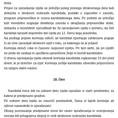
dobe.
Prijavi za opravljanje izpita se priložijo poleg pisnega strokovnega dela tudi
dokazila o strokovni izobrazbi kandidata, podatki o zaposlitvi v zavodu,
program pripravništva in ocena kandidatovega dela. Po potrebi se priložijo
tudi morebitno soglasje direktorja zavoda o skrajšanju pripravniške dobe,
dokazila o morebitnih oprostitvah ter že opravljenem izpitu v primeru, da želi
kandidat opraviti dopolnilni del izpita po 12. členu tega pravilnika.
Na podlagi prijave komisija odloči, ali kandidat izpolnjuje zahtevane pogoje
in ali sme opravljati strokovni izpit v roku, za katerega se je prijavil.
Komisija določi roke in časovni razpored izpitov. Pri tem skrbi, da pri izpitih
ne pride do zastoja in upošteva upravičene želje in koristi kandidatov.
O dnevu opravljanja izpita obvesti komisija kandidata najkasneje 15 dni pred
dnem, ki je določen za izpit. Komisija pošlje kandidatu obvestilo priporočeno
na njegov stalni naslov.
18. člen
Kandidat mora biti na ustnem delu izpita izprašan iz vseh predmetov, za
katera je predpisano gradivo.
Pri ustnem delu izpita so navzoči predsednik, člana in tajnik komisije ali
njihovi namestniki in izpraševalci.
Obseg poznavanja predpisane snovi ter raven spraševanja in ocenjevanja
morata biti prilagojena stopnji in vrsti strokovne izobrazbe kandidata.