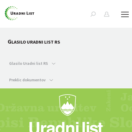
G
LASILO URADNI LIST RS
Glasilo Uradni list RS
Preklic dokumentov