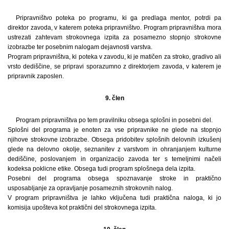
Pripravništvo poteka po programu, ki ga predlaga mentor, potrdi pa
direktor zavoda, v katerem poteka pripravništvo. Program pripravništva mora
ustrezati zahtevam strokovnega izpita za posamezno stopnjo strokovne
izobrazbe ter posebnim nalogam dejavnosti varstva.
Program pripravništva, ki poteka v zavodu, ki je matičen za stroko, gradivo ali
vrsto dediščine, se pripravi sporazumno z direktorjem zavoda, v katerem je
pripravnik zaposlen.
9. člen
Program pripravništva po tem pravilniku obsega splošni in posebni del.
Splošni del programa je enoten za vse pripravnike ne glede na stopnjo
njihove strokovne izobrazbe. Obsega pridobitev splošnih delovnih izkušenj
glede na delovno okolje, seznanitev z varstvom in ohranjanjem kulturne
dediščine, poslovanjem in organizacijo zavoda ter s temeljnimi načeli
kodeksa poklicne etike. Obsega tudi program splošnega dela izpita.
Posebni del programa obsega spoznavanje stroke in praktično
usposabljanje za opravljanje posameznih strokovnih nalog.
V program pripravništva je lahko vključena tudi praktična naloga, ki jo
komisija upošteva kot praktični del strokovnega izpita.