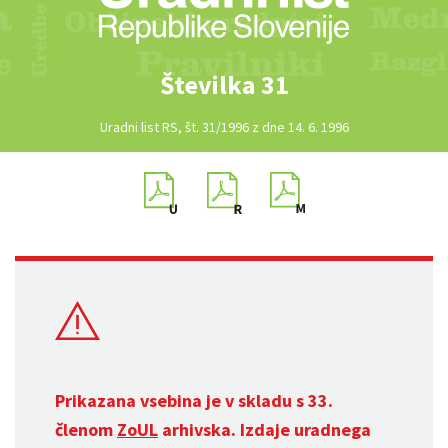
Številka 31
Uradni list RS, št. 31/1996 z dne 14. 6. 1996
Prikazana vsebina je v skladu s 33.
členom
ZoUL
arhivska. Izdaje uradnega