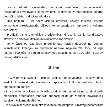
Naziv arhivski svetovalec, muzejski svetovalec, konservatorski-
restavratorski svetovalec, konservatorski svetovalec za nepremično kulturno
dediščino lahko pridobi kandidat, če:
– ima najmanj 5 let naziv višjega arhivista, višjega kustosa, višjega
konservatorja-restavratorja, višjega konservatorja za nepremično kulturno
dediščino;
– predloži pisno utemeljitev predstojnika, ki oceni, da je kandidatovo
strokovno delo kvantitativno in kvalitativno zadovoljivo;
– je v času od zadnjega pridobljenega naziva dosegel na podlagi
kvantitativnih kriterijev za pridobitev nazivov najmanj 200 točk, od tega
najmanj 100 točk na podlagi strokovnega dela in najmanj 100 točk na osnovi
bibliografskih enot.
28. člen
Naziv arhivski svetnik, muzejski svetnik, konservatorski – restavratorski
svetnik, konservatorski svetnik za nepremično kulturno dediščino lahko
pridobi kandidat, če:
– ima praviloma doktorat arhivskih, zgodovinskih, umetnostno zgodovinskih,
etnoloških, arheoloških, tehniških znanosti ter drugih znanosti, povezanih z
varstvom kulturne dediščine;
– je s svojim teoretičnim in strokovnim delom prispeval k razvoju posameznih