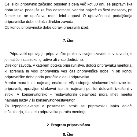
Če je bil pripravnik začasno odsoten z dela več kot 30 dni, se pripravniška
doba lahko podaljša za čas odsotnosti, vendar največ za šest mesecev, pri
čemer se ne upošteva redni letni dopust. O upravičenosti podaljšanja
pripravniške dobe odloča direktor zavoda.
Ob koncu pripravniške dobe opravi pripravnik izpit.
7. člen
Pripravniki opravljajo pripravniško prakso v svojem zavodu in v zavodu, ki
je matičen za stroko, gradivo ali vrsto dediščine.
Direktor zavoda, v katerem poteka pripravništvo, določi pripravniku mentorja,
ki spremlja in vodi pripravnika ves čas pripravniške dobe in ob koncu
pripravniške dobe poda poročilo o delu pripravnika.
Mentor mora imeti najmanj enako ali višjo stopnjo strokovne izobrazbe kot
pripravnik, opravljen strokovni izpit in najmanj pet let delovnih izkušenj v
stroki. V konservatorsko – restavratorski dejavnosti mora imeti mentor
najmanj naziv višji konservator-restavrator.
Za izpopolnjevanje v posamezni stroki se pripravniku lahko določi
inštruktorja, ki o delu pripravnika poroča mentorju.
2. Program pripravništva
8. člen