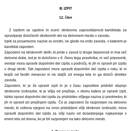
III. IZPIT
12. člen
Z izpitom se ugotovi in oceni strokovna usposobljenost kandidata za
opravljanje določenih strokovnih del na delovnem mestu v zavodu.
Izpiti za posamezne nazive so enotni, ne glede na vrsto zavoda, v katerem je
kandidat zaposlen.
Zaposleni na strokovnih delih, ki pride v zavod iz druge dejavnosti in ima več
delovne dobe, kot je to določeno v 6. členu tega pravilnika, ni več pripravnik,
vendar mora opraviti dopolnilni del izpita s področij, ki jih ni opravil pri izpitu
v drugi stroki. Tak zaposleni mora opraviti dopolnilni del izpita v roku, ki ni
krajši od šestih mesecev in ne daljši od enega leta in ga določi direktor
zavoda.
Zaposleni, ki je že opravil izpit in je v času zaposlitve pridobil stopnjo
strokovne izobrazbe, ki je višja od prejšnje, v okviru katere je opravil izpit,
lahko opravi dopolnilni del izpita za pridobitev višjega naziva iz predmetov, ki
jih ni opravil pri prejšnjem izpitu. Če je zaposleni že razporejen na delovno
mesto, ki ustreza njegovi na novo pridobljeni višji strokovni izobrazbi, mora
opraviti dopolnilni del izpita za višji naziv od dosedanjega najkasneje v
enem letu od dneva, ko je bil razporejen na tako delovno mesto.