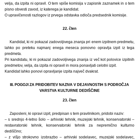
velja, da izpita ni opravil. O tem vpiše komisija v zapisnik zaznamek in o tem
pisno obvesti zavod, iz katerega je kandidat.
O upravičenosti razlogov iz prvega odstavka odloča predsednik komisije.
22. člen
Kandidat, ki ni pokazal zadovoljivega znanja pri enem izpitnem predmetu,
lahko po preteku najmanj enega meseca ponovno opravlja izpit iz tega
predmeta.
Pri kandidatu, ki ni pokazal zadovoljivega znanja iz več kot polovice izpitnih
predmetov, velja, da izpita ni opravil in mora ponavljati celotni izpit.
Kandidat lahko ponovi opravljanje izpita največ dvakrat.
III. POGOJI ZA PRIDOBITEV NAZIVA V DEJAVNOSTIH S PODROČJA
VARSTVA KULTURNE DEDIŠČINE
23. člen
Zaposleni, ki opravi izpit, predpisan s tem pravilnikom, pridobi naziv:
– s srednjo 4-letno šolo – arhivski tehnik, muzejski tehnik, konservatorski –
restavratorski tehnik, konservatorski tehnik za nepremično kulturno
dediščino;
– z višjo strokovno izobrazbo – arhivski sodelavec, muzejski sodelavec,