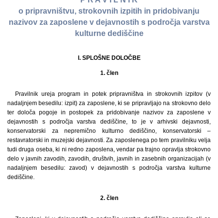
o pripravništvu, strokovnih izpitih in pridobivanju
nazivov za zaposlene v dejavnostih s področja varstva
kulturne dediščine
I. SPLOŠNE DOLOČBE
1. člen
Pravilnik ureja program in potek pripravništva in strokovnih izpitov (v
nadaljnjem besedilu: izpit) za zaposlene, ki se pripravljajo na strokovno delo
ter določa pogoje in postopek za pridobivanje nazivov za zaposlene v
dejavnostih s področja varstva dediščine, to je v arhivski dejavnosti,
konservatorski za nepremično kulturno dediščino, konservatorski –
restavratorski in muzejski dejavnosti. Za zaposlenega po tem pravilniku velja
tudi druga oseba, ki ni redno zaposlena, vendar pa trajno opravlja strokovno
delo v javnih zavodih, zavodih, društvih, javnih in zasebnih organizacijah (v
nadaljnjem besedilu: zavod) v dejavnostih s področja varstva kulturne
dediščine.
2. člen