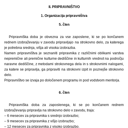
II. PRIPRAVNIŠTVO
1. Organizacija pripravništva
5. člen
Pripravniška doba je obvezna za vse zaposlene, ki se po končanem
rednem izobraževanju v zavodu pripravljajo na strokovno delo, za katerega
je potrebna srednja, višja ali visoka izobrazba.
Namen pripravništva je seznaniti pripravnika z različnimi oblikami varstva
nepremične ali premične kulturne dediščine in kulturnih vrednot na področju
naravne dediščine, z metodami strokovnega dela in s strokovnimi nalogami,
za katere se pripravlja, ga pripraviti na strokovni izpit in poznejše strokovno
delo.
Pripravništvo se izvaja po določenem programu in pod vodstvom mentorja.
6. člen
Pripravniška doba za zaposlenega, ki se po končanem rednem
izobraževanju pripravlja na strokovno delo v zavodu, traja:
– 6 mesecev za pripravnika s srednjo izobrazbo;
– 9 mesecev za pripravnika z višjo izobrazbo;
– 12 mesecev za pripravnika z visoko izobrazbo.