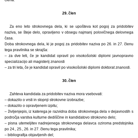
29. člen
Za eno leto strokovnega dela, ki se upošteva kot pogoj za pridobitev
naziva, se šteje delo, opravljeno v obsegu najmanj polovičnega delovnega
časa.
Doba strokovnega dela, ki je pogoj za pridobitev naziva po 26. in 27. členu
tega pravilnika se skrajša:
– za dve leti, če je kandidat opravil po visokošolski diplomi javnopravno
specializacijo ali magisterij znanosti
– za tri leta, če je kandidat opravil po visokošolski diplomi doktorat znanosti.
30. člen
Zahteva kandidata za pridobitev naziva mora vsebovati:
– dokazilo o vrsti in stopnji strokovne izobrazbe;
– dokazilo o opravljenem izpitu;
– življenjepis, iz katerega je razvidna doba strokovnega dela v dejavnostih s
področja varstva kulturne dediščine in kandidatovo strokovno delo;
– pisna utemeljitev nadrejenega strokovnega delavca oziroma predstojnika
po 24., 25., 26. in 27. členu tega pravilnika;
– bibliografija objavljenih del;