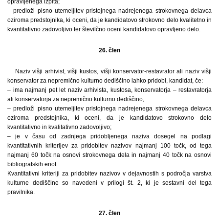
opravljenega izpita;
– predloži pisno utemeljitev pristojnega nadrejenega strokovnega delavca
oziroma predstojnika, ki oceni, da je kandidatovo strokovno delo kvalitetno in
kvantitativno zadovoljivo ter številčno oceni kandidatovo opravljeno delo.
26. člen
Naziv višji arhivist, višji kustos, višji konservator-restavrator ali naziv višji
konservator za nepremično kulturno dediščino lahko pridobi, kandidat, če:
– ima najmanj pet let naziv arhivista, kustosa, konservatorja – restavratorja
ali konservatorja za nepremično kulturno dediščino;
– predloži pisno utemeljitev pristojnega nadrejenega strokovnega delavca
oziroma predstojnika, ki oceni, da je kandidatovo strokovno delo
kvantitativno in kvalitativno zadovoljivo;
– je v času od zadnjega pridobljenega naziva dosegel na podlagi
kvantitativnih kriterijev za pridobitev nazivov najmanj 100 točk, od tega
najmanj 60 točk na osnovi strokovnega dela in najmanj 40 točk na osnovi
bibliografskih enot.
Kvantitativni kriteriji za pridobitev nazivov v dejavnostih s področja varstva
kulturne dediščine so navedeni v prilogi št. 2, ki je sestavni del tega
pravilnika.
27. člen