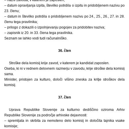
– datum opravljanja izpita, številko potrdila o izpitu in pridobljenem nazivu po
23. členu;
– datum in številko potrdila o pridobljenem nazivu po 24., 25., 26., 27. in 28.
členu tega pravilnika;
– prilogo z dokazili o izpolnjevanju pogojev za pridobitev naziva;
– zapisnik iz 20. in 33. člena tega pravilnika.
Seznam se lahko vodi tudi računalniško.
36. člen
Stroške dela komisij krije zavod, v katerem je kandidat zaposlen.
Oseba, ki ni v rednem delovnem razmerju v zavodu, krije stroške dela komisij
sama.
Minister, pristojen za kulturo, določi višino zneska za kritje stroškov dela
komisij.
37. člen
Uprava Republike Slovenije za kulturno dediščino oziroma Arhiv
Republike Slovenije za področje arhivske dejavnosti:
– spremljata in skrbita za nemoteno delo komisij in določita tajnika vsake
komisije;