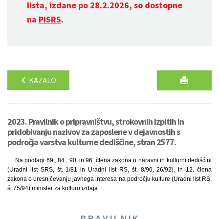
lista, izdane po 28.2.2026, so dostopne
na
PISRS
.
KAZALO
2023. Pravilnik o pripravništvu, strokovnih izpitih in
pridobivanju nazivov za zaposlene v dejavnostih s
področja varstva kulturne dediščine, stran 2577.
Na podlagi 69., 84., 90. in 96. člena zakona o naravni in kulturni dediščini
(Uradni list SRS, št. 1/81 in Uradni list RS, št. 8/90, 26/92), in 12. člena
zakona o uresničevanju javnega interesa na področju kulture (Uradni list RS,
št.75/94) minister za kulturo izdaja
P R A V I L N I K