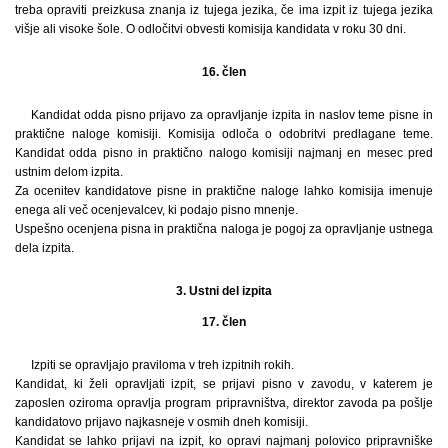
treba opraviti preizkusa znanja iz tujega jezika, če ima izpit iz tujega jezika
višje ali visoke šole. O odločitvi obvesti komisija kandidata v roku 30 dni.
16. člen
Kandidat odda pisno prijavo za opravljanje izpita in naslov teme pisne in
praktične naloge komisiji. Komisija odloča o odobritvi predlagane teme.
Kandidat odda pisno in praktično nalogo komisiji najmanj en mesec pred
ustnim delom izpita.
Za ocenitev kandidatove pisne in praktične naloge lahko komisija imenuje
enega ali več ocenjevalcev, ki podajo pisno mnenje.
Uspešno ocenjena pisna in praktična naloga je pogoj za opravljanje ustnega
dela izpita.
3. Ustni del izpita
17. člen
Izpiti se opravljajo praviloma v treh izpitnih rokih.
Kandidat, ki želi opravljati izpit, se prijavi pisno v zavodu, v katerem je
zaposlen oziroma opravlja program pripravništva, direktor zavoda pa pošlje
kandidatovo prijavo najkasneje v osmih dneh komisiji.
Kandidat se lahko prijavi na izpit, ko opravi najmanj polovico pripravniške