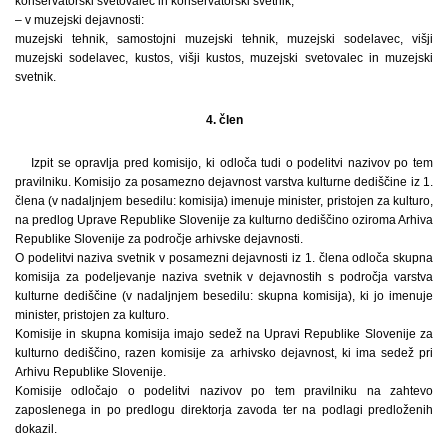
konservatorski svetovalec in konservatorski svetnik;
– v muzejski dejavnosti:
muzejski tehnik, samostojni muzejski tehnik, muzejski sodelavec, višji
muzejski sodelavec, kustos, višji kustos, muzejski svetovalec in muzejski
svetnik.
4. člen
Izpit se opravlja pred komisijo, ki odloča tudi o podelitvi nazivov po tem
pravilniku. Komisijo za posamezno dejavnost varstva kulturne dediščine iz 1.
člena (v nadaljnjem besedilu: komisija) imenuje minister, pristojen za kulturo,
na predlog Uprave Republike Slovenije za kulturno dediščino oziroma Arhiva
Republike Slovenije za področje arhivske dejavnosti.
O podelitvi naziva svetnik v posamezni dejavnosti iz 1. člena odloča skupna
komisija za podeljevanje naziva svetnik v dejavnostih s področja varstva
kulturne dediščine (v nadaljnjem besedilu: skupna komisija), ki jo imenuje
minister, pristojen za kulturo.
Komisije in skupna komisija imajo sedež na Upravi Republike Slovenije za
kulturno dediščino, razen komisije za arhivsko dejavnost, ki ima sedež pri
Arhivu Republike Slovenije.
Komisije odločajo o podelitvi nazivov po tem pravilniku na zahtevo
zaposlenega in po predlogu direktorja zavoda ter na podlagi predloženih
dokazil.