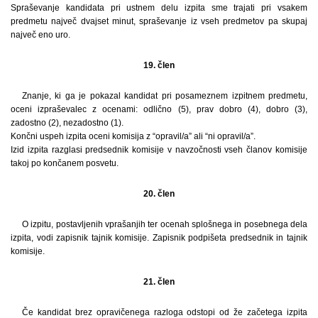
Spraševanje kandidata pri ustnem delu izpita sme trajati pri vsakem
predmetu največ dvajset minut, spraševanje iz vseh predmetov pa skupaj
največ eno uro.
19. člen
Znanje, ki ga je pokazal kandidat pri posameznem izpitnem predmetu,
oceni izpraševalec z ocenami: odlično (5), prav dobro (4), dobro (3),
zadostno (2), nezadostno (1).
Končni uspeh izpita oceni komisija z “opravil/a” ali “ni opravil/a”.
Izid izpita razglasi predsednik komisije v navzočnosti vseh članov komisije
takoj po končanem posvetu.
20. člen
O izpitu, postavljenih vprašanjih ter ocenah splošnega in posebnega dela
izpita, vodi zapisnik tajnik komisije. Zapisnik podpišeta predsednik in tajnik
komisije.
21. člen
Če kandidat brez opravičenega razloga odstopi od že začetega izpita