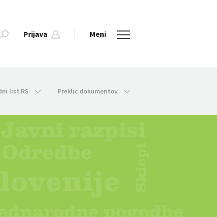
Prijava
Meni
dni list RS
Preklic dokumentov