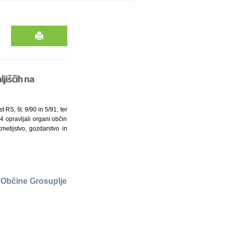
jiščih na
 RS, št. 9/90 in 5/91, ter
4 opravljali organi občin
kmetijstvo, gozdarstvo in
 Občine Grosuplje