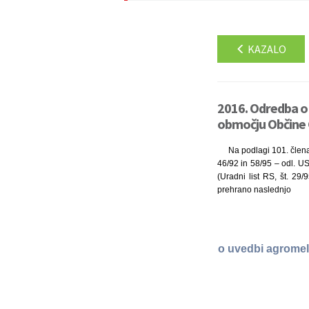
KAZALO
2016. Odredba o 
območju Občine G
Na podlagi 101. člena 
46/92 in 58/95 – odl. US
(Uradni list RS, št. 29/
prehrano naslednjo
o uvedbi agromel