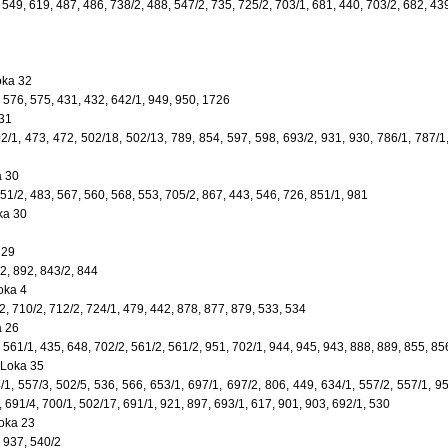
 549, 619, 487, 486, 738/2, 488, 547/2, 735, 725/2, 703/1, 681, 440, 703/2, 682, 439
oka 32
, 576, 575, 431, 432, 642/1, 949, 950, 1726
 31
02/1, 473, 472, 502/18, 502/13, 789, 854, 597, 598, 693/2, 931, 930, 786/1, 787/1
a 30
851/2, 483, 567, 560, 568, 553, 705/2, 867, 443, 546, 726, 851/1, 981
ka 30
 29
52, 892, 843/2, 844
oka 4
2, 710/2, 712/2, 724/1, 479, 442, 878, 877, 879, 533, 534
a 26
, 561/1, 435, 648, 702/2, 561/2, 561/2, 951, 702/1, 944, 945, 943, 888, 889, 855, 85
 Loka 35
4/1, 557/3, 502/5, 536, 566, 653/1, 697/1, 697/2, 806, 449, 634/1, 557/2, 557/1, 9
, 691/4, 700/1, 502/17, 691/1, 921, 897, 693/1, 617, 901, 903, 692/1, 530
Loka 23
, 937, 540/2