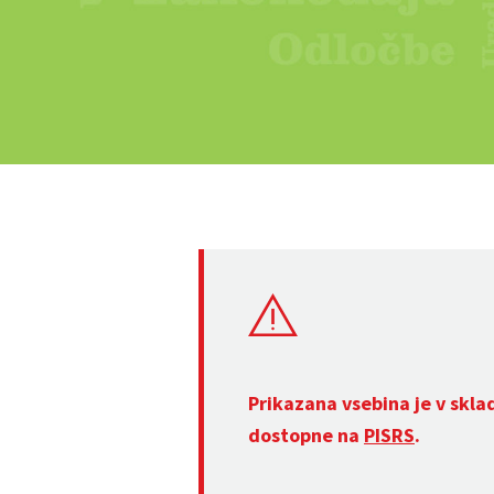
Prikazana vsebina je v skla
dostopne na
PISRS
.