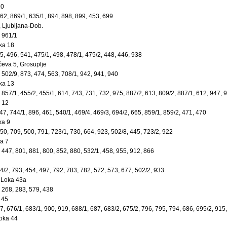
20
562, 869/1, 635/1, 894, 898, 899, 453, 699
, Ljubljana-Dob.
, 961/1
ka 18
95, 496, 541, 475/1, 498, 478/1, 475/2, 448, 446, 938
ičeva 5, Grosuplje
, 502/9, 873, 474, 563, 708/1, 942, 941, 940
ka 13
, 857/1, 455/2, 455/1, 614, 743, 731, 732, 975, 887/2, 613, 809/2, 887/1, 612, 947, 
 12
747, 744/1, 896, 461, 540/1, 469/4, 469/3, 694/2, 665, 859/1, 859/2, 471, 470
ka 9
850, 709, 500, 791, 723/1, 730, 664, 923, 502/8, 445, 723/2, 922
a 7
, 447, 801, 881, 800, 852, 880, 532/1, 458, 955, 912, 866
44/2, 793, 454, 497, 792, 783, 782, 572, 573, 677, 502/2, 933
a Loka 43a
, 268, 283, 579, 438
 45
97, 676/1, 683/1, 900, 919, 688/1, 687, 683/2, 675/2, 796, 795, 794, 686, 695/2, 915
oka 44