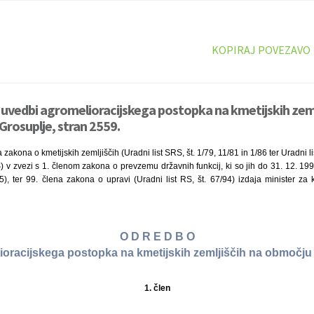
KOPIRAJ POVEZAVO
uvedbi agromelioracijskega postopka na kmetijskih zeml
rosuplje, stran 2559.
zakona o kmetijskih zemljiščih (Uradni list SRS, št. 1/79, 11/81 in 1/86 ter Uradni list
) v zvezi s 1. členom zakona o prevzemu državnih funkcij, ki so jih do 31. 12. 199
95), ter 99. člena zakona o upravi (Uradni list RS, št. 67/94) izdaja minister za 
O D R E D B O
ioracijskega postopka na kmetijskih zemljiščih na območju
1. člen