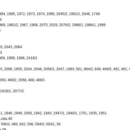
1994, 1995, 1972, 1973, 1974, 1990, 2045/2, 1991/1, 2046, 1749
b
1969, 1981/2, 1967, 1968, 2075, 2029, 2076/2, 1988/1, 1986/1, 1989
0
19, 2043, 2064
43
2000, 1999, 1996, 2418/1
8
35, 2008, 1955, 2034, 2048, 2056/1, 2047, 1983, 501, 864/2, 649, 469/5, 492, 491,
2050, 469/2, 2058, 468, 469/1
, 1918/1, 2077/2
941, 1948, 1949, 1950, 1942, 1943, 1947/1, 1940/1, 1751, 1935, 1951
 Loka 40
, 595/2, 460, 932, 596, 594/3, 593/1, 56
a 38