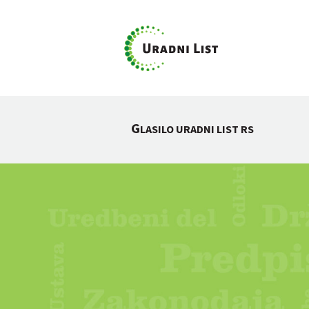
G
LASILO URADNI LIST RS