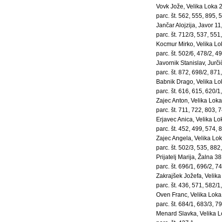
Vovk Jože, Velika Loka 
parc. št. 562, 555, 895, 
Jančar Alojzija, Javor 11
parc. št. 712/3, 537, 551
Kocmur Mirko, Velika Lo
parc. št. 502/6, 478/2, 4
Javornik Stanislav, Jurč
parc. št. 872, 698/2, 871
Babnik Drago, Velika Lo
parc. št. 616, 615, 620/1
Zajec Anton, Velika Loka
parc. št. 711, 722, 803, 
Erjavec Anica, Velika Lo
parc. št. 452, 499, 574, 
Zajec Angela, Velika Lok
parc. št. 502/3, 535, 882
Prijatelj Marija, Žalna 38
parc. št. 696/1, 696/2, 7
Zakrajšek Jožefa, Velik
parc. št. 436, 571, 582/1
Oven Franc, Velika Loka
parc. št. 684/1, 683/3, 7
Menard Slavka, Velika L