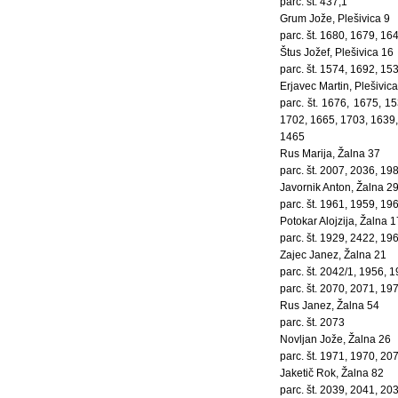
parc. št. 437,1
Grum Jože, Plešivica 9
parc. št. 1680, 1679, 1
Štus Jožef, Plešivica 16
parc. št. 1574, 1692, 1
Erjavec Martin, Plešivica
parc. št. 1676, 1675, 
1702, 1665, 1703, 1639,
1465
Rus Marija, Žalna 37
parc. št. 2007, 2036, 1
Javornik Anton, Žalna 2
parc. št. 1961, 1959, 19
Potokar Alojzija, Žalna 1
parc. št. 1929, 2422, 19
Zajec Janez, Žalna 21
parc. št. 2042/1, 1956, 
parc. št. 2070, 2071, 19
Rus Janez, Žalna 54
parc. št. 2073
Novljan Jože, Žalna 26
parc. št. 1971, 1970, 20
Jaketič Rok, Žalna 82
parc. št. 2039, 2041, 20