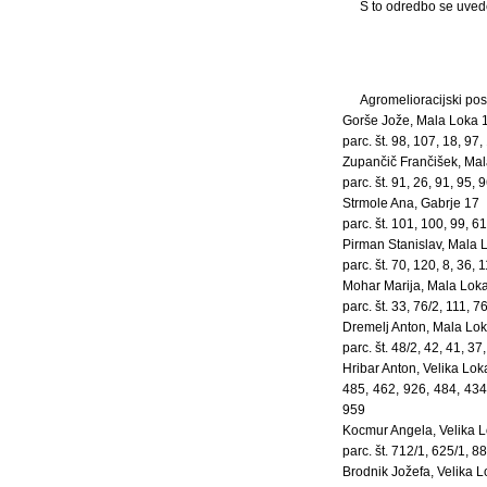
S to odredbo se uved
Agromelioracijski pos
Gorše Jože, Mala Loka 
parc. št. 98, 107, 18, 97,
Zupančič Frančišek, Mal
parc. št. 91, 26, 91, 95, 
Strmole Ana, Gabrje 17
parc. št. 101, 100, 99, 61
Pirman Stanislav, Mala 
parc. št. 70, 120, 8, 36, 
Mohar Marija, Mala Loka
parc. št. 33, 76/2, 111, 7
Dremelj Anton, Mala Lok
parc. št. 48/2, 42, 41, 37
Hribar Anton, Velika Lok
485, 462, 926, 484, 434
959
Kocmur Angela, Velika L
parc. št. 712/1, 625/1, 8
Brodnik Jožefa, Velika 