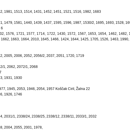
642, 1981, 1513, 1514, 1431, 1452, 1451, 1521, 1516, 1982, 1683
531, 1479, 1581, 1440, 1439, 1437, 1595, 1596, 1987, 1530/2, 1695, 1693, 1528, 1
 6
1532, 1576, 1721, 1577, 1714, 1722, 1430, 1572, 1567, 1653, 1654, 1462, 1482, 
 1662, 1663, 1664, 2010, 1645, 1466, 1424, 1644, 1425, 1705, 1526, 1463, 1990,
982, 2005, 2006, 2052, 2056/2, 2037, 2051, 1720, 1719
9
62/1, 2062, 2072/1, 2068
7
63, 1931, 1930
1977, 1945, 2053, 1946, 2054, 1957 Koščak Ciril, Žalna 22
76, 1926, 1746
74, 2031/1, 2338/24, 2338/25, 2338/12, 2338/11, 2033/1, 2032
38, 2004, 2055, 2001, 1978,