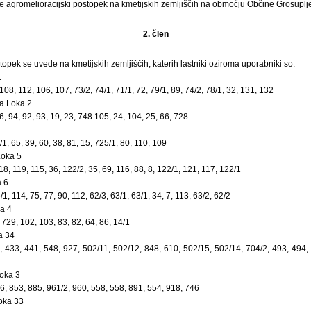
e agromelioracijski postopek na kmetijskih zemljiščih na območju Občine Grosuplje
2. člen
topek se uvede na kmetijskih zemljiščih, katerih lastniki oziroma uporabniki so:
1
 108, 112, 106, 107, 73/2, 74/1, 71/1, 72, 79/1, 89, 74/2, 78/1, 32, 131, 132
a Loka 2
96, 94, 92, 93, 19, 23, 748 105, 24, 104, 25, 66, 728
/1, 65, 39, 60, 38, 81, 15, 725/1, 80, 110, 109
Loka 5
118, 119, 115, 36, 122/2, 35, 69, 116, 88, 8, 122/1, 121, 117, 122/1
 6
6/1, 114, 75, 77, 90, 112, 62/3, 63/1, 63/1, 34, 7, 113, 63/2, 62/2
a 4
, 729, 102, 103, 83, 82, 64, 86, 14/1
a 34
, 433, 441, 548, 927, 502/11, 502/12, 848, 610, 502/15, 502/14, 704/2, 493, 494, 
oka 3
86, 853, 885, 961/2, 960, 558, 558, 891, 554, 918, 746
Loka 33