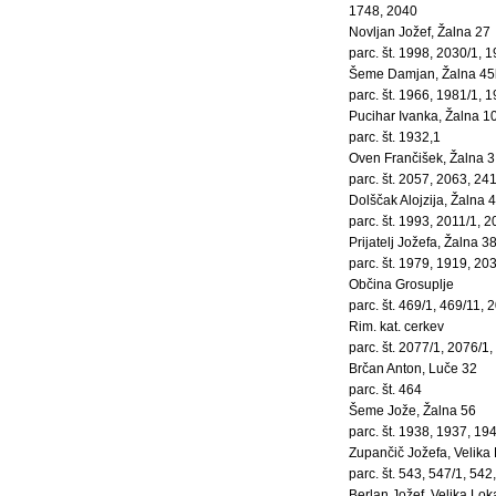
1748, 2040
Novljan Jožef, Žalna 27
parc. št. 1998, 2030/1, 
Šeme Damjan, Žalna 45
parc. št. 1966, 1981/1, 
Pucihar Ivanka, Žalna 1
parc. št. 1932,1
Oven Frančišek, Žalna 3
parc. št. 2057, 2063, 24
Dolščak Alojzija, Žalna 
parc. št. 1993, 2011/1, 
Prijatelj Jožefa, Žalna 3
parc. št. 1979, 1919, 20
Občina Grosuplje
parc. št. 469/1, 469/11, 
Rim. kat. cerkev
parc. št. 2077/1, 2076/1
Brčan Anton, Luče 32
parc. št. 464
Šeme Jože, Žalna 56
parc. št. 1938, 1937, 1
Zupančič Jožefa, Velika
parc. št. 543, 547/1, 542
Berlan Jožef, Velika Lok