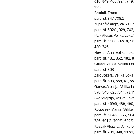
618, 849, 463, 924, 749,
925
Brodnik Franc
parc. št. 847 738,1
Zupančič Alojz, Velika L
parc. št. 502/1, 929, 742
Pajk Alojzij, Velika Loka
parc. št. 550, 502/19, 5
430, 745
Novljan Ana, Velika Lok
parc. št. 481, 862, 482, 
Gruden Anica, Velika Lo
parc. št. 808
Zajc Jožefa, Velika Loka
parc. št. 893, 559, 41, 5
Garvas Alojzija, Velika L
578, 545, 623, 544, 724/
Svet Alojzija, Velika Lok
parc. št. 469/6, 489, 490
Kogovšek Marija, Velika
parc. št. 564/2, 565, 56
736, 691/3, 700/2, 692/3
Koščak Alojzija, Velika 
parc. št. 904, 890, 437/2