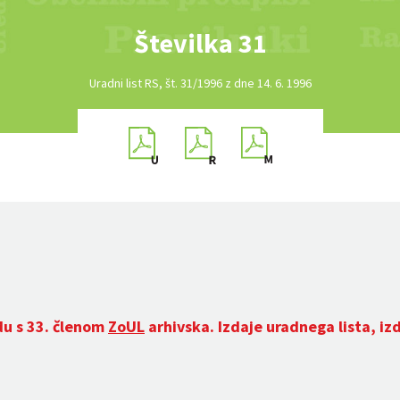
Številka 31
Uradni list RS, št. 31/1996 z dne 14. 6. 1996
du s 33. členom
ZoUL
arhivska. Izdaje uradnega lista, iz