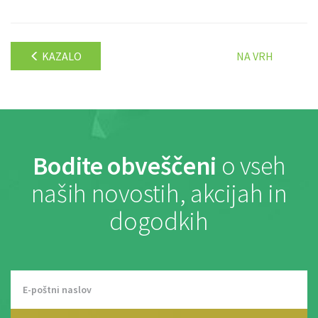
KAZALO
NA VRH
Bodite obveščeni
o vseh
naših novostih, akcijah in
dogodkih