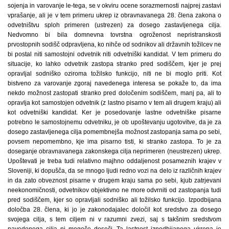
sojenja in varovanje le-tega, se v okviru ocene sorazmernosti najprej zastavi
vprašanje, ali je v tem primeru ukrep iz obravnavanega 28. člena zakona o
odvetništvu sploh primeren (ustrezen) za dosego zastavljenega cilja.
Nedvomno bi bila domnevna tovrstna ogroženost nepristranskosti
prvostopnih sodišč odpravljena, ko nihče od sodnikov ali državnih tožilcev ne
bi postal niti samostojni odvetnik niti odvetniški kandidat. V tem primeru do
situacije, ko lahko odvetnik zastopa stranko pred sodiščem, kjer je prej
opravljal sodniško oziroma tožilsko funkcijo, niti ne bi moglo priti. Kot
bistveno za varovanje zgoraj navedenega interesa se pokaže to, da ima
nekdo možnost zastopati stranko pred določenim sodiščem, manj pa, ali to
opravlja kot samostojen odvetnik (z lastno pisarno v tem ali drugem kraju) ali
kot odvetniški kandidat. Ker je posedovanje lastne odvetniške pisarne
potrebno le samostojnemu odvetniku, je ob upoštevanju ugotovitve, da je za
dosego zastavljenega cilja pomembnejša možnost zastopanja sama po sebi,
povsem nepomembno, kje ima pisarno tisti, ki stranko zastopa. To je za
doseganje obravnavanega zakonskega cilja neprimeren (neustrezen) ukrep.
Upoštevati je treba tudi relativno majhno oddaljenost posameznih krajev v
Sloveniji, ki dopušča, da se mnogo ljudi redno vozi na delo iz različnih krajev
in da zato obveznost pisarne v drugem kraju sama po sebi, kjub zatrjevani
neekonomičnosti, odvetnikov objektivno ne more odvrniti od zastopanja tudi
pred sodiščem, kjer so opravljali sodniško ali tožilsko funkcijo. Izpodbijana
določba 28. člena, ki jo je zakonodajalec določil kot sredstvo za dosego
svojega cilja, s tem ciljem ni v razumni zvezi, saj s takšnim sredstvom
navedenega cilja ni mogoče doseči. Ta lastnost izpodbijanega ukrepa je