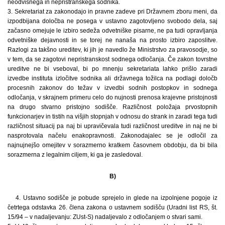
neodvisnega in nepristranskega sodnika.
3. Sekretariat za zakonodajo in pravne zadeve pri Državnem zboru meni, da
izpodbijana določba ne posega v ustavno zagotovljeno svobodo dela, saj
začasno omejuje le izbiro sedeža odvetniške pisarne, ne pa tudi opravljanja
odvetniške dejavnosti in se torej ne nanaša na prosto izbiro zaposlitve.
Razlogi za takšno ureditev, ki jih je navedlo že Ministrstvo za pravosodje, so
v tem, da se zagotovi nepristranskost sodnega odločanja. Če zakon tovrstne
ureditve ne bi vseboval, bi po mnenju sekretariata lahko prišlo zaradi
izvedbe instituta izločitve sodnika ali državnega tožilca na podlagi določb
procesnih zakonov do težav v izvedbi sodnih postopkov in sodnega
odločanja, v skrajnem primeru celo do nujnosti prenosa krajevne pristojnosti
na drugo stvarno pristojno sodišče. Različnost položaja prvostopnih
funkcionarjev in tistih na višjih stopnjah v odnosu do strank in zaradi tega tudi
različnost situacij pa naj bi upravičevala tudi različnost ureditve in naj ne bi
nasprotovala načelu enakopravnosti. Zakonodajalec se je odločil za
najnujnejšo omejitev v sorazmerno kratkem časovnem obdobju, da bi bila
sorazmerna z legalnim ciljem, ki ga je zasledoval.
B)
4. Ustavno sodišče je pobude sprejelo in glede na izpolnjene pogoje iz
četrtega odstavka 26. člena zakona o ustavnem sodišču (Uradni list RS, št.
15/94 – v nadaljevanju: ZUst-S) nadaljevalo z odločanjem o stvari sami.