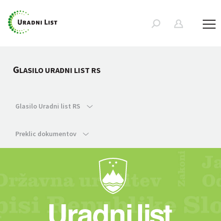
G
LASILO URADNI LIST RS
Glasilo Uradni list RS
Preklic dokumentov