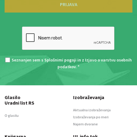
PRIJAVA
Seznanjen sem s
Splošnimi pogoji
in z
Izjavo o varstvu osebnih
podatkov
. *
Glasilo
Izobraževanja
Uradni list RS
Aktualna izobraževanja
O glasilu
Izobraževanja po meri
Najem dvorane
Knjigarna
UL info tok