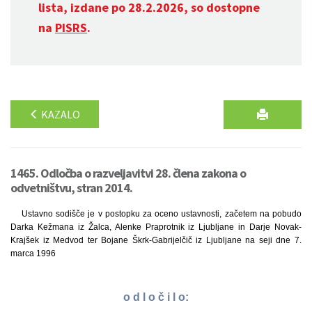
lista, izdane po 28.2.2026, so dostopne
na
PISRS
.
KAZALO
1465. Odločba o razveljavitvi 28. člena zakona o
odvetništvu, stran 2014.
Ustavno sodišče je v postopku za oceno ustavnosti, začetem na pobudo
Darka Kežmana iz Žalca, Alenke Praprotnik iz Ljubljane in Darje Novak-
Krajšek iz Medvod ter Bojane Škrk-Gabrijelčič iz Ljubljane na seji dne 7.
marca 1996
o d l o č i l o: