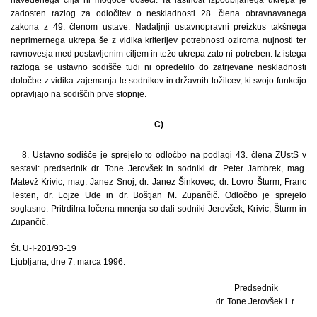
zadosten razlog za odločitev o neskladnosti 28. člena obravnavanega
zakona z 49. členom ustave. Nadaljnji ustavnopravni preizkus takšnega
neprimernega ukrepa še z vidika kriterijev potrebnosti oziroma nujnosti ter
ravnovesja med postavljenim ciljem in težo ukrepa zato ni potreben. Iz istega
razloga se ustavno sodišče tudi ni opredelilo do zatrjevane neskladnosti
določbe z vidika zajemanja le sodnikov in državnih tožilcev, ki svojo funkcijo
opravljajo na sodiščih prve stopnje.
C)
8. Ustavno sodišče je sprejelo to odločbo na podlagi 43. člena ZUstS v
sestavi: predsednik dr. Tone Jerovšek in sodniki dr. Peter Jambrek, mag.
Matevž Krivic, mag. Janez Snoj, dr. Janez Šinkovec, dr. Lovro Šturm, Franc
Testen, dr. Lojze Ude in dr. Boštjan M. Zupančič. Odločbo je sprejelo
soglasno. Pritrdilna ločena mnenja so dali sodniki Jerovšek, Krivic, Šturm in
Zupančič.
Št. U-I-201/93-19
Ljubljana, dne 7. marca 1996.
Predsednik
dr. Tone Jerovšek l. r.