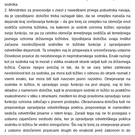
sodnika.
2. Ministrstvo za pravosodje v zvezi z navedbami prvega pobudnika navaja,
da je izpodbijano določbo treba razlagati tako, da se omejitev nanaša na
dejanski kraj izvrševanja funkcije – da gre torej za omejitev na območje enot
sodišča oziroma tožilstva, na katerem je sodnik oziroma tožilec opravljal
svojo funkcijo, ne pa za celotno območje temeljnega sodišča ali temeljnega
javnega oziroma državnega tožilstva. Izpodbijana določba uvaja institut
začasne nezdružljivosti sodniške in tožilske funkcije z opravljanjem
odvetniške dejavnosti. Ta omejitev naj bi prispevala k uresničevanju ustavne
človekove pravice do neodvisnega in nepristranskega sodnika. Enaki razlogi
kot za sodnika naj bi morali z vidika enakosti strank veljati tudi za državnega
tožilca. Čeprav njegov položaj ni tak, da bi se zanj lahko zahtevala
neodvisnost kot za sodnika, pa mora tudi tožilec v odnosu do strank ravnati z
vsemi enako, kar mora biti tudi navzven jasno razvidno. Omejevanje na
sodnike in tožilce, ki opravljajo svojo funkcijo na prvi stopnji, naj bi bilo
skladno z namenom določbe, kajti le prvostopni sodniki in tožilci so praktično
vsakodnevno v stiku s strankami, medtem ko drugi praviloma opravljajo svojo
funkcijo oziroma odločajo v pisnem postopku. Obravnavana določba tudi ne
prepoveduje opravljanja odvetniškega poklica, prepoveduje le namestitev
sedeža odvetniške pisarne v istem kraju. Zaradi tega naj ne bi posegala v
ustavno zajamčeno svobodo dela, ker je opravljanje odvetniškega poklica
sodniku in tožilcu še vedno omogočeno. Šlo naj bi torej za omejevanje pravic
z ustavno določenimi pravicami drugih do enakosti pred zakonom in do