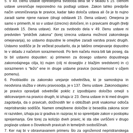
5. V 49. členu ustave opredeljena svoboda dela se v skladu s 15. členom
ustave uresničuje neposredno na podlagi ustave. Zakon lahko predpiše
način uresničevanja te pravice, kadar tako določa ustava ali če je to nujno
zaradi same njene narave (drugi odstavek 15. člena ustave). Omejena je
samo v primerih, ki so v ustavi (izrecno) določeni, in s pravicami drugih (tretji
odstavek 15. člena ustave). Ker za svobodo dela v 49. členu ustave ni
predviden “pridržek zakona” (torej izrecna ustavna možnost zakonskega
omejevanja), so ustavno dopustne le omejitve zaradi varstva pravic drugih.
Ustavno sodišče je že večkrat poudarilo, da je takšno omejevanje dopustno
le v skladu z načelom sorazmernosti. Po tem načelu mora biti tak poseg, da
bi bil ustavno dopusten: a) primeren za dosego ustavno dopustnega
zakonodajnega cilja, b) nujen (cilj ni dosegljiv z blažjim sredstvom) in c)
sorazmeren s “težo” ene in druge ustavne pravice (sorazmernost v ožjem
pomenu).
6. Pooblastilo za zakonsko urejanje odvetništva, ki je samostojna in
neodvisna služba v okviru pravosodja, je v 137. členu ustave. Zakonodajalec
je pravico opravljati odvetniški poklic z izpodbijano določbo omejil s
sklicevanjem na pravico drugih, ki izhaja iz 23. člena ustave in ki med drugim
zagotavlja, da o pravicah, dolžnostih ter o obtožbah proti vsakomur odloča
nepristransko sodišče. Namen omejitvene določbe iz besedila zakona sicer
ni razviden, izhaja pa iz gradiva in razprav, ki so spremljale zakon v postopku
sprejemanja. Gre torej za kolizijo dveh pravic, ki sta obe uvrščeni v drugo
poglavje ustave o človekovih pravicah in temeljnih svoboščinah.
7. Ker naj bi v obravnavanem primeru šlo za ogroženost nepristranskega