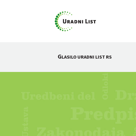
G
LASILO URADNI LIST RS