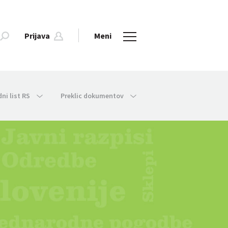
Prijava
Meni
dni list RS
Preklic dokumentov