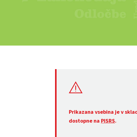
Prikazana vsebina je v skla
dostopne na
PISRS
.