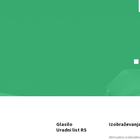
Glasilo
Izobraževanj
Uradni list RS
Aktualna izobraže