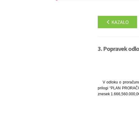
KAZALO
3. Popravek odlo
V odloku o proračunu
prilogi “PLAN PRORAČ
znesek 1.666,560.000,00