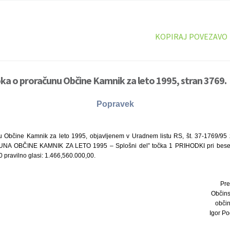
KOPIRAJ POVEZAVO
ka o proračunu Občine Kamnik za leto 1995, stran 3769.
Popravek
 Občine Kamnik za leto 1995, objavljenem v Uradnem listu RS, št. 37-1769/95 z
UNA OBČINE KAMNIK ZA LETO 1995 – Splošni del” točka 1 PRIHODKI pri bes
 pravilno glasi: 1.466,560.000,00.
Pre
Občins
obči
Igor Pod