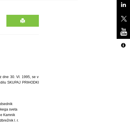
 dne 30. VI. 1995, se v
edilu SKUPAJ PRIHODKI
dsednik
kega sveta
ne Kamnik
brežnik l. r.