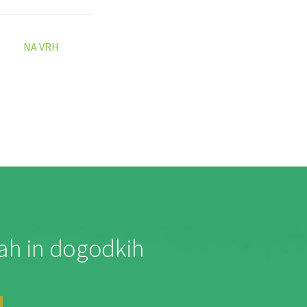
NA VRH
jah in dogodkih