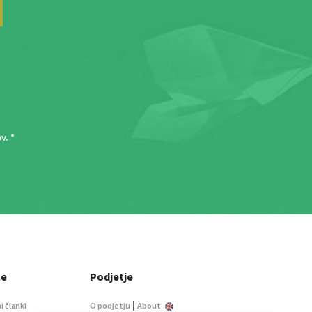
ov
. *
ce
Podjetje
|
i članki
O podjetju
About