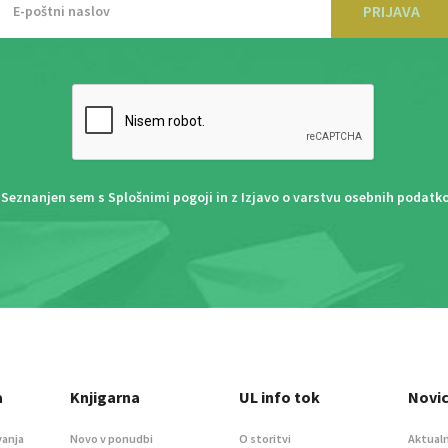
PRIJAVA
Seznanjen sem s
Splošnimi pogoji
in z
Izjavo o varstvu osebnih podatk
a
Knjigarna
UL info tok
Novi
vanja
Novo v ponudbi
O storitvi
Aktualn