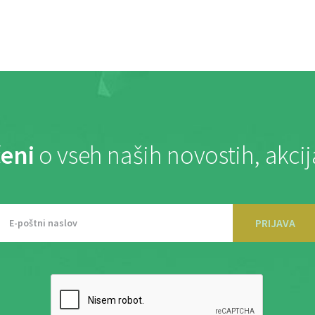
eni
o vseh naših novostih, akci
PRIJAVA