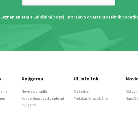
Seznanjen sem s
Splošnimi pogoji
in z
Izjavo o varstvu osebnih podatk
a
Knjigarna
UL info tok
Novi
vanja
Novo v ponudbi
O storitvi
Aktualn
meri
Kako nakupovati v spletni
Preizkusi brezplačno
Naroči 
knjigarni