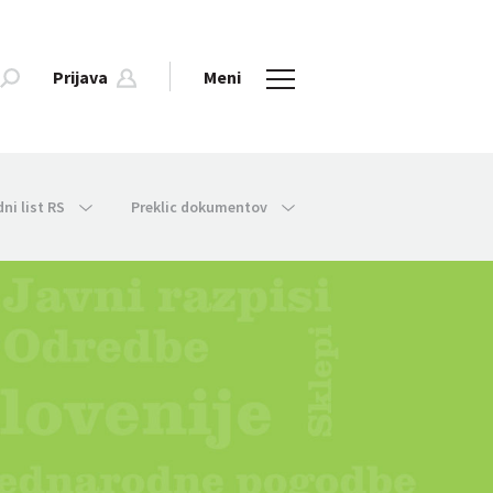
Prijava
Meni
dni list RS
Preklic dokumentov