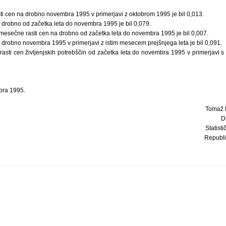
sti cen na drobno novembra 1995 v primerjavi z oktobrom 1995 je bil 0,013.
na drobno od začetka leta do novembra 1995 je bil 0,079.
 mesečne rasti cen na drobno od začetka leta do novembra 1995 je bil 0,007.
na drobno novembra 1995 v primerjavi z istim mesecem prejšnjega leta je bil 0,091.
rasti cen življenjskih potrebščin od začetka leta do novembra 1995 v primerjavi 
bra 1995.
Tomaž B
D
Statist
Republi