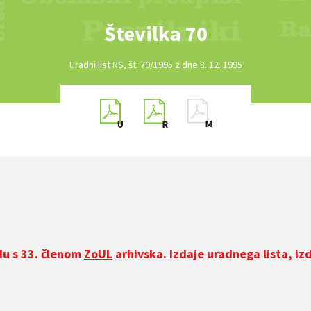
Številka 70
Uradni list RS, št. 70/1995 z dne 8. 12. 1995
du s 33. členom
ZoUL
arhivska. Izdaje uradnega lista, iz