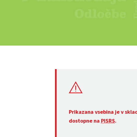
Prikazana vsebina je v skla
dostopne na
PISRS
.