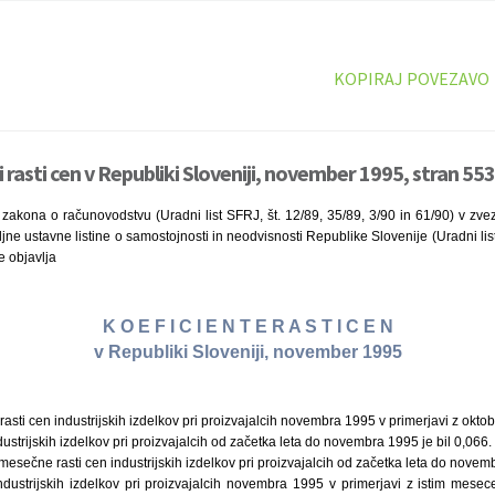
KOPIRAJ POVEZAVO
 rasti cen v Republiki Sloveniji, november 1995, stran 553
zakona o računovodstvu (Uradni list SFRJ, št. 12/89, 35/89, 3/90 in 61/90) v zve
e ustavne listine o samostojnosti in neodvisnosti Republike Slovenije (Uradni list R
e objavlja
K O E F I C I E N T E R A S T I C E N
v Republiki Sloveniji, november 1995
rasti cen industrijskih izdelkov pri proizvajalcih novembra 1995 v primerjavi z okto
ndustrijskih izdelkov pri proizvajalcih od začetka leta do novembra 1995 je bil 0,066.
mesečne rasti cen industrijskih izdelkov pri proizvajalcih od začetka leta do novemb
industrijskih izdelkov pri proizvajalcih novembra 1995 v primerjavi z istim mesec