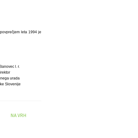
s povprečjem leta 1994 je
anovec l. r.
irektor
ičnega urada
ke Slovenije
NA VRH