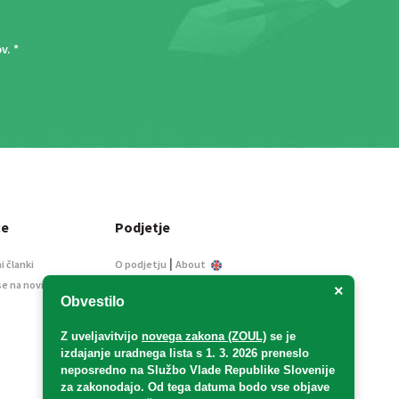
ov
. *
ce
Podjetje
|
i članki
O podjetju
About
se na novice
Kontakt
×
Obvestilo
Informacije javnega
značaja
Z uveljavitvijo
novega zakona (ZOUL)
se je
Oglaševanje
izdajanje uradnega lista s 1. 3. 2026 preneslo
Splošni pogoji
neposredno
na Službo Vlade Republike Slovenije
Izjava o varstvu osebnih
za zakonodajo
. Od tega datuma bodo vse objave