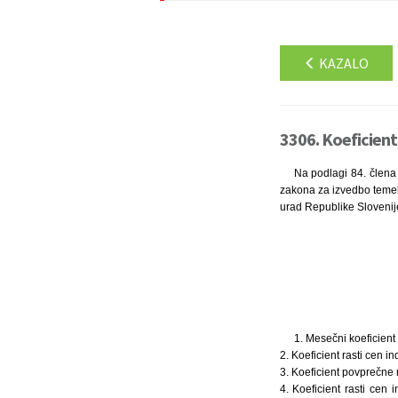
KAZALO
3306. Koeficienti
Na podlagi 84. člena 
zakona za izvedbo temeljn
urad Republike Slovenij
1. Mesečni koeficient 
2. Koeficient rasti cen i
3. Koeficient povprečne 
4. Koeficient rasti cen 