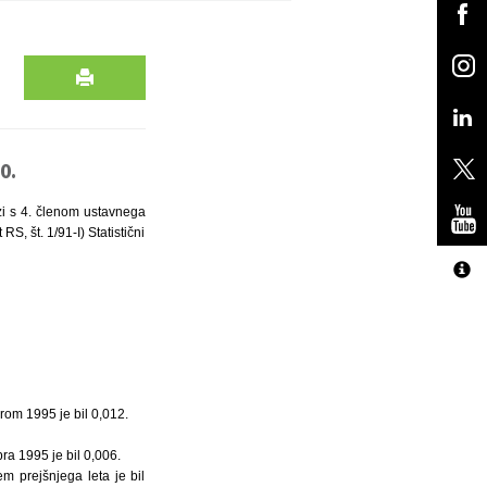
0.
zi s 4. členom ustavnega
S, št. 1/91-I) Statistični
brom 1995 je bil 0,012.
ra 1995 je bil 0,006.
em prejšnjega leta je bil