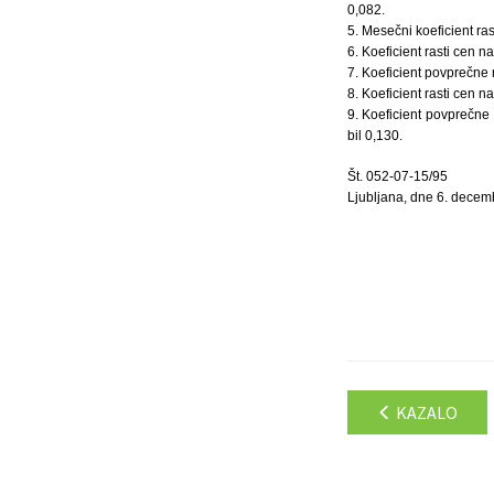
0,082.
5. Mesečni koeficient ra
6. Koeficient rasti cen 
7. Koeficient povprečne
8. Koeficient rasti cen 
9. Koeficient povprečne 
bil 0,130.
Št. 052-07-15/95
Ljubljana, dne 6. decem
KAZALO