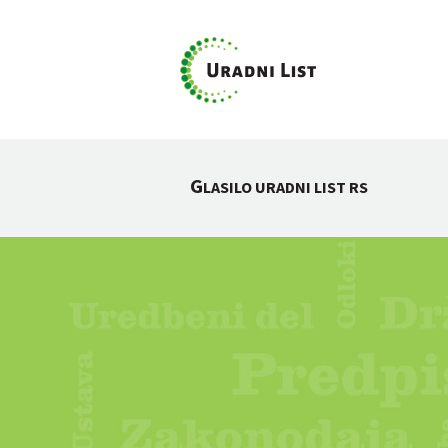
G
LASILO URADNI LIST RS