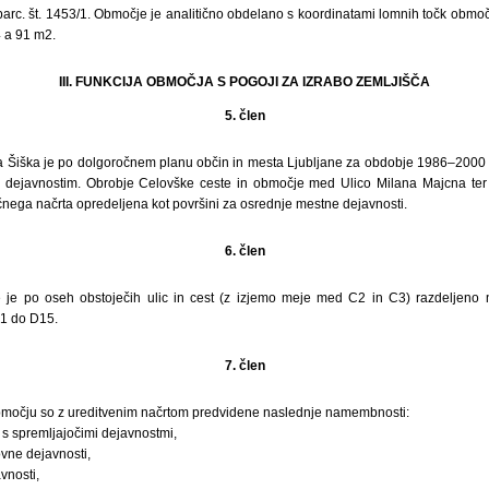
parc. št. 1453/1. Območje je analitično obdelano s koordinatami lomnih točk obmo
 a 91 m2.
III. FUNKCIJA OBMOČJA S POGOJI ZA IZRABO ZEMLJIŠČA
5. člen
 Šiška je po dolgoročnem planu občin in mesta Ljubljane za obdobje 1986–2000
im dejavnostim. Obrobje Celovške ceste in območje med Ulico Milana Majcna ter 
čnega načrta opredeljena kot površini za osrednje mestne dejavnosti.
6. člen
 je po oseh obstoječih ulic in cest (z izjemo meje med C2 in C3) razdeljeno 
1 do D15.
7. člen
očju so z ureditvenim načrtom predvidene naslednje namembnosti:
 s spremljajočimi dejavnostmi,
vne dejavnosti,
vnosti,