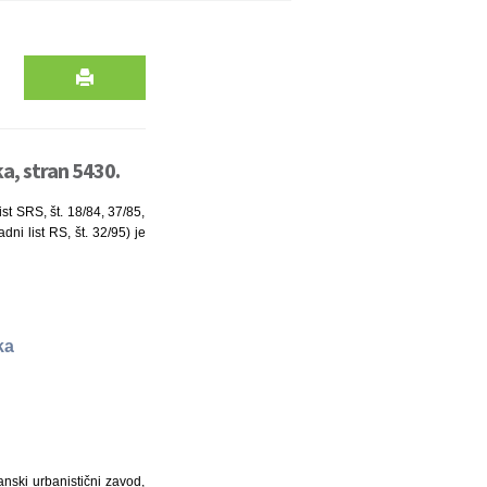
a, stran 5430.
st SRS, št. 18/84, 37/85,
dni list RS, št. 32/95) je
ka
nski urbanistični zavod,