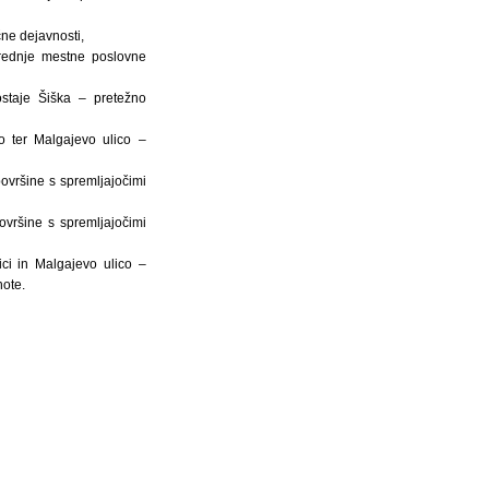
ne dejavnosti,
rednje mestne poslovne
staje Šiška – pretežno
 ter Malgajevo ulico –
vršine s spremljajočimi
vršine s spremljajočimi
ci in Malgajevo ulico –
note.