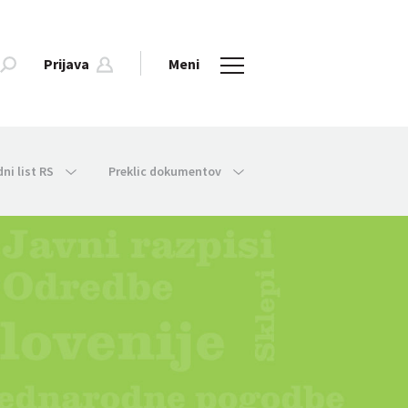
Prijava
Meni
dni list RS
Preklic dokumentov