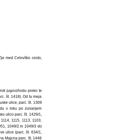
očje med Celovško cesto,
roti jugovzhodu preko te
rc. št. 1418). Od tu meja
ske ulice, parc. št. 1309
hodu v loku po zunanjem
o ulico parc. št. 1429/1,
. 1114, 1115, 1113, 1103,
1051, 1049/2 in 1049/3 do
e ulice (parc. št. 634/1,
ana Majcna parc. št. 1448