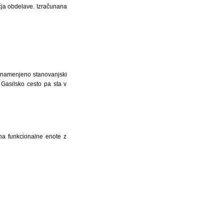
čja obdelave. Izračunana
 namenjeno stanovanjski
Gasilsko cesto pa sta v
na funkcionalne enote z