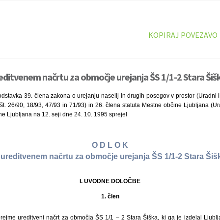
KOPIRAJ POVEZAVO
editvenem načrtu za območje urejanja ŠS 1/1-2 Stara Šišk
stavka 39. člena zakona o urejanju naselij in drugih posegov v prostor (Uradni li
št. 26/90, 18/93, 47/93 in 71/93) in 26. člena statuta Mestne občine Ljubljana (Ura
e Ljubljana na 12. seji dne 24. 10. 1995 sprejel
O D L O K
 ureditvenem načrtu za območje urejanja ŠS 1/1-2 Stara Šiš
I. UVODNE DOLOČBE
1. člen
jme ureditveni načrt za območja ŠS 1/1 – 2 Stara Šiška, ki ga je izdelal Ljublja