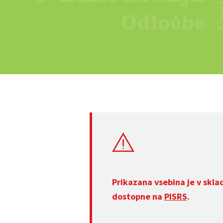
Prikazana vsebina je v skla
dostopne na
PISRS
.