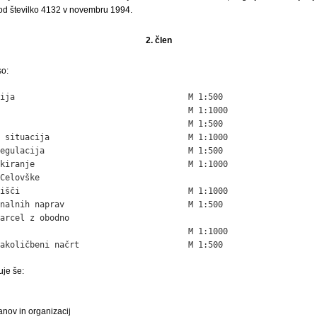
pod številko 4132 v novembru 1994.
2. člen
so:
ija                                   M 1:500

                                      M 1:1000

                                      M 1:500

 situacija                            M 1:1000

egulacija                             M 1:500

kiranje                               M 1:1000

Celovške

išči                                  M 1:1000

nalnih naprav                         M 1:500

arcel z obodno

                                      M 1:1000

akoličbeni načrt                      M 1:500
uje še:
anov in organizacij