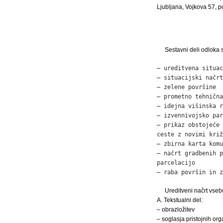
Ljubljana, Vojkova 57, 
Sestavni deli odloka 
– ureditvena situac
– situacijski načrt
– zelene površine  
– prometno tehnična
– idejna višinska r
– izvennivojsko par
– prikaz obstoječe 
ceste z novimi križ
– zbirna karta komu
– načrt gradbenih p
parcelacijo        
– raba površin in z
Ureditveni načrt vseb
A. Tekstualni del:
– obrazložitev
– soglasja pristojnih org