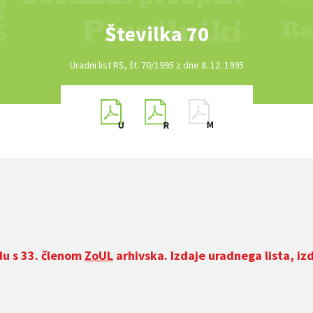
Številka 70
Uradni list RS, št. 70/1995 z dne 8. 12. 1995
du s 33. členom
ZoUL
arhivska. Izdaje uradnega lista, iz