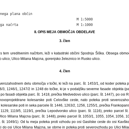
nega plana občin

                                      M 1:5000

ga načrta                             M 1:1000
II. OPIS MEJA OBMOČJA OBDELAVE
3. člen
 s tem ureditvenim načrtom, leži v katastrski občini Spodnja Šiška. Obsega obm
 ulico, Ulico Milana Majcna, gorenjsko železnico in Rusko ulico.
4. člen
erozahodnem delu območja v točki, ki leži na parc. št. 1453/1, od koder poteka p
36/3, 1246/1, 1247/2 in 1248 do točke, ki je v podaljšku severne fasade objekta (pa
po fasadi objekta parc. št. 1418, prečka Medvedovo ulico (parc. št. 1447), po osi Ru
ovoprojektirane kolesarske poti Celovške ceste, nato poteka proti severoza
olesarske poti in seka parcele št. 1446, 1263/2, 1256, 1255/1, prečka Frankopansk
 1129, 1119/5, 1119/1, prečka Lepodvorsko ulico (parc. št. 1116), preko parcel št
lico Milana Majcna (parc. št. 1448), preko parcel št. 1053/1, 1055, 1054, 1056, 
. št. 1049/1). Od tu meja poteka proti vzhodu po osi Gasilske ceste do osi Kavškov
lici do osi Ulice Milana Majcna, se obrne in poteka proti severovzhodu po Ulici Mil