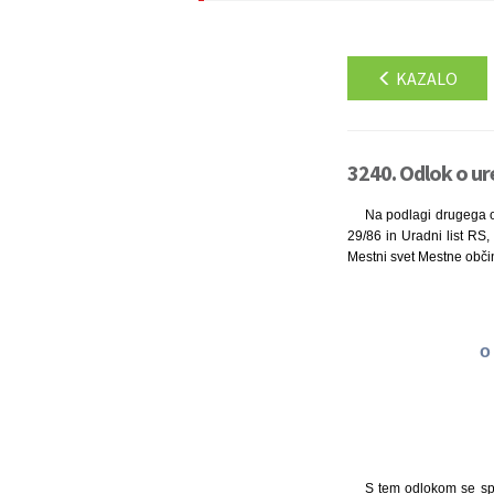
KAZALO
3240. Odlok o ur
Na podlagi drugega od
29/86 in Uradni list RS, 
Mestni svet Mestne občin
o
S tem odlokom se spre