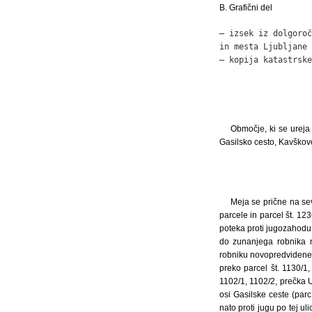
B. Grafični del
– izsek iz dolgoroč
in mesta Ljubljane 
– kopija katastrske
Območje, ki se ureja
Gasilsko cesto, Kavškovo
Meja se prične na sev
parcele in parcel št. 12
poteka proti jugozahodu 
do zunanjega robnika n
robniku novopredvidene k
preko parcel št. 1130/1,
1102/1, 1102/2, prečka U
osi Gasilske ceste (parc
nato proti jugu po tej u