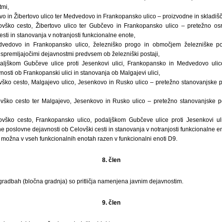
tmi,
in Žibertovo ulico ter Medvedovo in Frankopansko ulico – proizvodne in skladišč
ško cesto, Žibertovo ulico ter Gubčevo in Frankopansko ulico – pretežno os
esti in stanovanja v notranjosti funkcionalne enote,
dovo in Frankopansko ulico, železniško progo in območjem železniške po
spremljajočimi dejavnostmi predvsem ob železniški postaji,
jškom Gubčeve ulice proti Jesenkovi ulici, Frankopansko in Medvedovo ulico
osti ob Frankopanski ulici in stanovanja ob Malgajevi ulici,
ko cesto, Malgajevo ulico, Jesenkovo in Rusko ulico – pretežno stanovanjske po
ko cesto ter Malgajevo, Jesenkovo in Rusko ulico – pretežno stanovanjske po
ko cesto, Frankopansko ulico, podaljškom Gubčeve ulice proti Jesenkovi uli
 poslovne dejavnosti ob Celovški cesti in stanovanja v notranjosti funkcionalne e
 možna v vseh funkcionalnih enotah razen v funkcionalni enoti D9.
8. člen
gradbah (bločna gradnja) so pritličja namenjena javnim dejavnostim.
9. člen