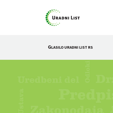
G
LASILO URADNI LIST RS