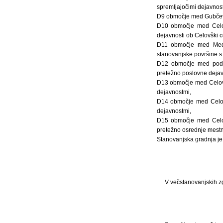
spremljajočimi dejavnos
D9 območje med Gubčevo 
D10 območje med Celov
dejavnosti ob Celovški c
D11 območje med Medve
stanovanjske površine s 
D12 območje med podal
pretežno poslovne dejavn
D13 območje med Celovš
dejavnostmi,
D14 območje med Celovš
dejavnostmi,
D15 območje med Celovš
pretežno osrednje mestne
Stanovanjska gradnja je
V večstanovanjskih z