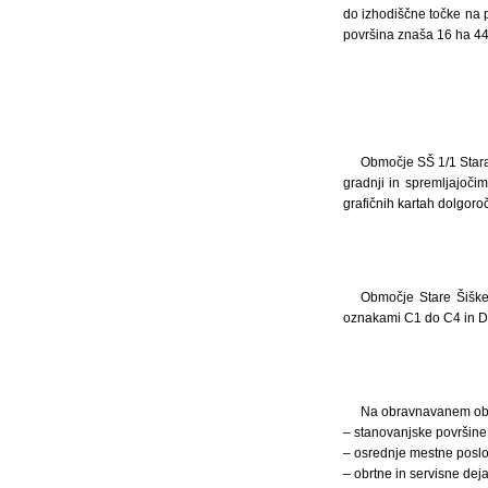
do izhodiščne točke na 
površina znaša 16 ha 44
Območje SŠ 1/1 Stara
gradnji in spremljajoč
grafičnih kartah dolgoro
Območje Stare Šiške
oznakami C1 do C4 in D
Na obravnavanem obm
– stanovanjske površine
– osrednje mestne poslo
– obrtne in servisne deja