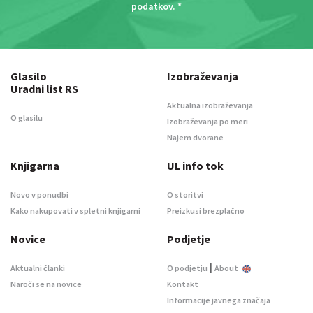
podatkov
. *
Glasilo
Izobraževanja
Uradni list RS
Aktualna izobraževanja
O glasilu
Izobraževanja po meri
Najem dvorane
Knjigarna
UL info tok
Novo v ponudbi
O storitvi
Kako nakupovati v spletni knjigarni
Preizkusi brezplačno
Novice
Podjetje
|
Aktualni članki
O podjetju
About
Naroči se na novice
Kontakt
Informacije javnega značaja