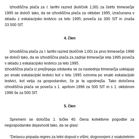
Izhodiščna plača za I. tarifni razred (količnik 1,00) za četrto trimesečje
1995 se določi tako, da se izhodiščna plača za oktober 1995, izračunana v
skladu z eskalacijsko lestvico za leto 1995, poveča za 300 SIT in znaša
33.500 SIT.
4. člen
Izhodiščna plača za I. tarifni razred (količnik 1,00) za prvo trimesečje 1996
se določi tako, da se izhodiščna plača za zadnje trimesečje leta 1995 poveča
v skladu z eskalacijsko lestvico za leto 1995.
Izhodiščna plača iz prejšnjega odstavka se za naslednja trimesečja usklajuje
po enaki eskalacijski lestvici kot v letu 1995 oziroma po enaki eskalacijski
lestvici, kot velja za gospodarstvo, če je ta ugodnejša. Tako določena
izhodiščna plača se poveča s 1. aprilom 1996 za 500 SIT in s 1. oktobrom
1996 še za 500 SIT.
5. člen
Spremeni se določba 1. točke 40. člena kolektivne pogodbe za
negospodarske dejavnosti tako, da se glasi:
“Delavcu pripada regres za letni dopust v višini, dogovorjeni z vsakoletnim