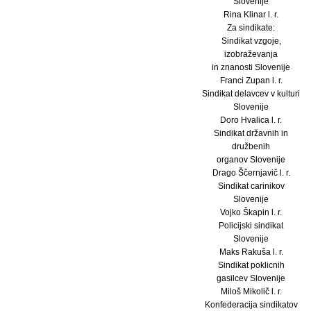
Slovenije
Rina Klinar l. r.
Za sindikate:
Sindikat vzgoje,
izobraževanja
in znanosti Slovenije
Franci Zupan l. r.
Sindikat delavcev v kulturi
Slovenije
Doro Hvalica l. r.
Sindikat državnih in
družbenih
organov Slovenije
Drago Ščernjavič l. r.
Sindikat carinikov
Slovenije
Vojko Škapin l. r.
Policijski sindikat
Slovenije
Maks Rakuša l. r.
Sindikat poklicnih
gasilcev Slovenije
Miloš Mikolič l. r.
Konfederacija sindikatov