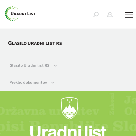
G
LASILO URADNI LIST RS
Glasilo Uradni list RS
Preklic dokumentov