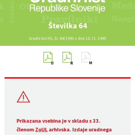
Številka 64
Uradni list RS, št. 64/1995 z dne 10. 11. 1995
Prikazana vsebina je v skladu s 33.
členom
ZoUL
arhivska. Izdaje uradnega