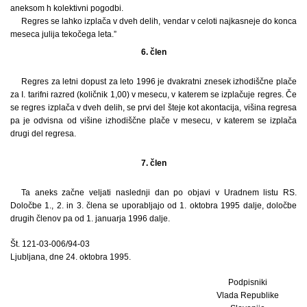
aneksom h kolektivni pogodbi.
Regres se lahko izplača v dveh delih, vendar v celoti najkasneje do konca
meseca julija tekočega leta.”
6. člen
Regres za letni dopust za leto 1996 je dvakratni znesek izhodiščne plače
za I. tarifni razred (količnik 1,00) v mesecu, v katerem se izplačuje regres. Če
se regres izplača v dveh delih, se prvi del šteje kot akontacija, višina regresa
pa je odvisna od višine izhodiščne plače v mesecu, v katerem se izplača
drugi del regresa.
7. člen
Ta aneks začne veljati naslednji dan po objavi v Uradnem listu RS.
Določbe 1., 2. in 3. člena se uporabljajo od 1. oktobra 1995 dalje, določbe
drugih členov pa od 1. januarja 1996 dalje.
Št. 121-03-006/94-03
Ljubljana, dne 24. oktobra 1995.
Podpisniki
Vlada Republike