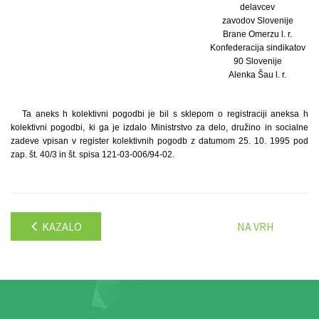
delavcev
zavodov Slovenije
Brane Omerzu l. r.
Konfederacija sindikatov
90 Slovenije
Alenka Šau l. r.
Ta aneks h kolektivni pogodbi je bil s sklepom o registraciji aneksa h
kolektivni pogodbi, ki ga je izdalo Ministrstvo za delo, družino in socialne
zadeve vpisan v register kolektivnih pogodb z datumom 25. 10. 1995 pod
zap. št. 40/3 in št. spisa 121-03-006/94-02.
KAZALO
NA VRH