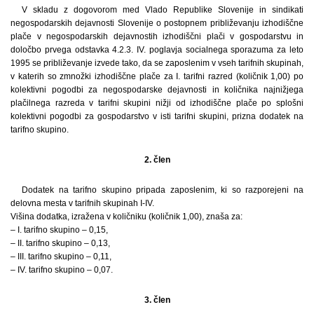
V skladu z dogovorom med Vlado Republike Slovenije in sindikati
negospodarskih dejavnosti Slovenije o postopnem približevanju izhodiščne
plače v negospodarskih dejavnostih izhodiščni plači v gospodarstvu in
določbo prvega odstavka 4.2.3. IV. poglavja socialnega sporazuma za leto
1995 se približevanje izvede tako, da se zaposlenim v vseh tarifnih skupinah,
v katerih so zmnožki izhodiščne plače za I. tarifni razred (količnik 1,00) po
kolektivni pogodbi za negospodarske dejavnosti in količnika najnižjega
plačilnega razreda v tarifni skupini nižji od izhodiščne plače po splošni
kolektivni pogodbi za gospodarstvo v isti tarifni skupini, prizna dodatek na
tarifno skupino.
2. člen
Dodatek na tarifno skupino pripada zaposlenim, ki so razporejeni na
delovna mesta v tarifnih skupinah I-IV.
Višina dodatka, izražena v količniku (količnik 1,00), znaša za:
– I. tarifno skupino – 0,15,
– II. tarifno skupino – 0,13,
– III. tarifno skupino – 0,11,
– IV. tarifno skupino – 0,07.
3. člen