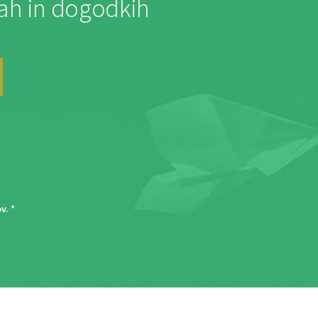
jah in dogodkih
ov
. *