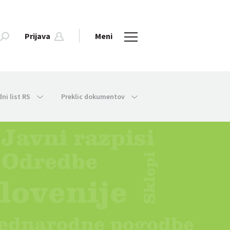
Prijava
Meni
dni list RS
Preklic dokumentov