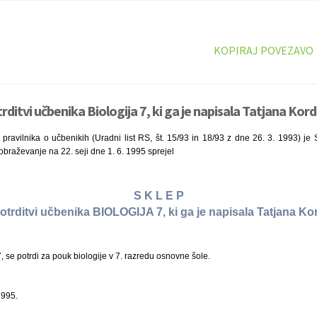
KOPIRAJ POVEZAVO
rditvi učbenika Biologija 7, ki ga je napisala Tatjana Kord
pravilnika o učbenikih (Uradni list RS, št. 15/93 in 18/93 z dne 26. 3. 1993) je
obraževanje na 22. seji dne 1. 6. 1995 sprejel
S K L E P
otrditvi učbenika BIOLOGIJA 7, ki ga je napisala Tatjana Ko
se potrdi za pouk biologije v 7. razredu osnovne šole.
1995.