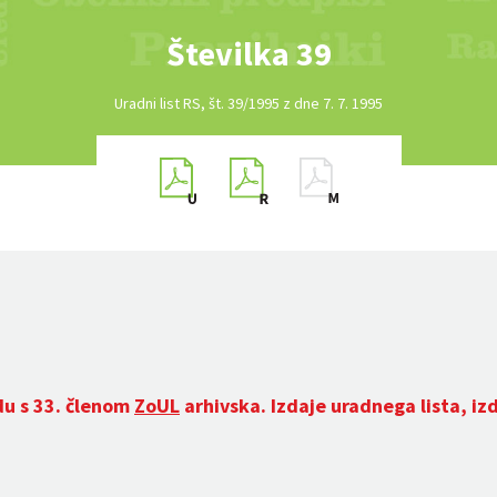
Številka 39
Uradni list RS, št. 39/1995 z dne 7. 7. 1995
du s 33. členom
ZoUL
arhivska. Izdaje uradnega lista, iz