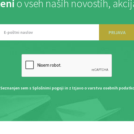
eni
o vseh naših novostih, akci
PRIJAVA
Seznanjen sem s
Splošnimi pogoji
in z
Izjavo o varstvu osebnih podatk