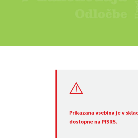
Prikazana vsebina je v skla
dostopne na
PISRS
.