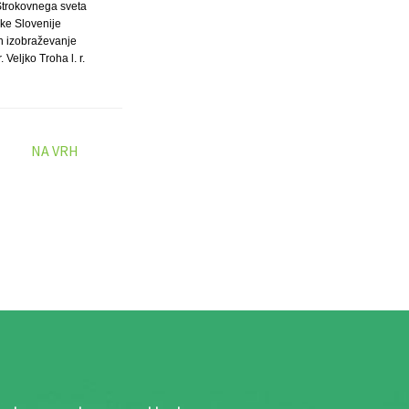
Strokovnega sveta
ke Slovenije
in izobraževanje
r. Veljko Troha l. r.
NA VRH