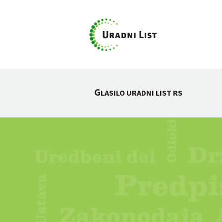
G
LASILO URADNI LIST RS