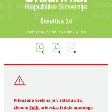
Številka 20
Uradni list RS, št. 20/1995 z dne 7. 4. 1995
Prikazana vsebina je v skladu s 33.
členom
ZoUL
arhivska. Izdaje uradnega