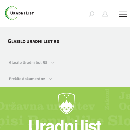
G
LASILO URADNI LIST RS
Glasilo Uradni list RS
Preklic dokumentov