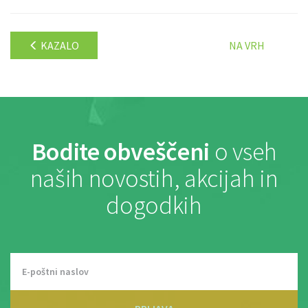
KAZALO
NA VRH
Bodite obveščeni
o vseh
naših novostih, akcijah in
dogodkih