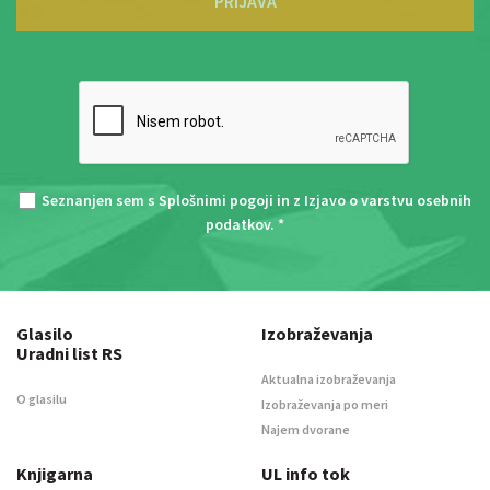
PRIJAVA
Seznanjen sem s
Splošnimi pogoji
in z
Izjavo o varstvu osebnih
podatkov
. *
Glasilo
Izobraževanja
Uradni list RS
Aktualna izobraževanja
O glasilu
Izobraževanja po meri
Najem dvorane
Knjigarna
UL info tok