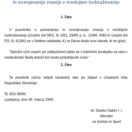
in ocenjevanju znanja v srednjem izobraževanju
1. člen
V pravilniku o preverjanju in ocenjevanju znanja v srednjem
izobraževanju (Uradni list SRS, št. 5/81, 29/85 p. b., 10/88, 6/90 in Uradni list
RS, št. 81/94) se v četrtem odstavku 41.m člena doda novi stavek, ki se glasi:
“Splošni učni uspeh pri zaključnem izpitu se v izbirnem postopku za vpis v
visokošolski študij določi kot vsota pridobljenih ocen.”
2. člen
Ta pravilnik začne veljati naslednji dan po objavi v Uradnem listu
Republike Slovenije.
Št. 603-36/94
Ljubljana, dne 28. marca 1995.
dr. Slavko Gaber l. r.
Minister
za šolstvo in šport