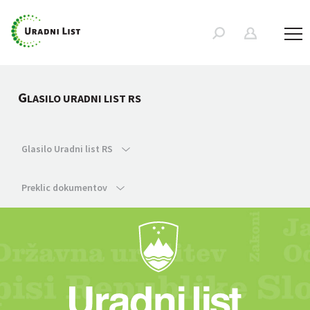
G
LASILO URADNI LIST RS
Glasilo Uradni list RS
Preklic dokumentov