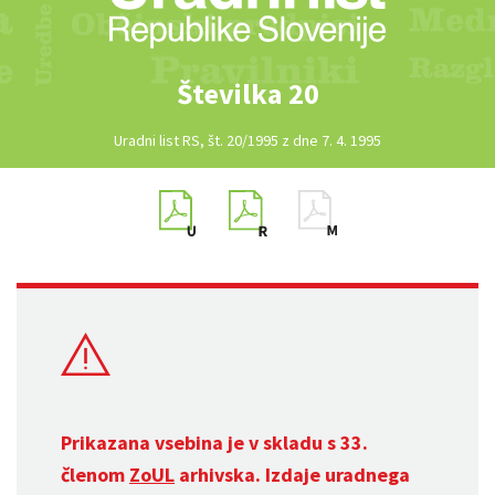
Številka 20
Uradni list RS, št. 20/1995 z dne 7. 4. 1995
Prikazana vsebina je v skladu s 33.
členom
ZoUL
arhivska. Izdaje uradnega