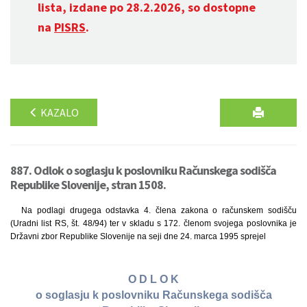
lista, izdane po 28.2.2026, so dostopne
na
PISRS
.
KAZALO
887. Odlok o soglasju k poslovniku Računskega sodišča
Republike Slovenije, stran 1508.
Na podlagi drugega odstavka 4. člena zakona o računskem sodišču
(Uradni list RS, št. 48/94) ter v skladu s 172. členom svojega poslovnika je
Državni zbor Republike Slovenije na seji dne 24. marca 1995 sprejel
O D L O K
o soglasju k poslovniku Računskega sodišča