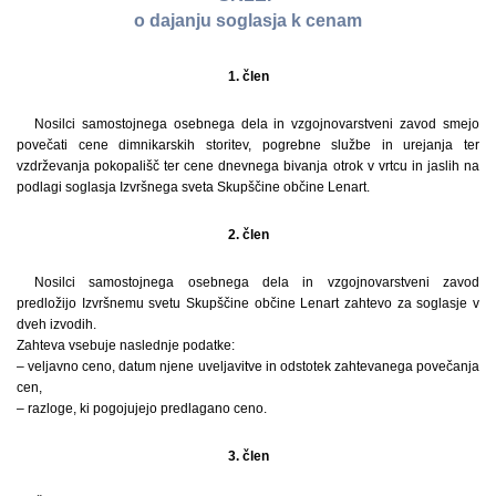
o dajanju soglasja k cenam
1. člen
Nosilci samostojnega osebnega dela in vzgojnovarstveni zavod smejo
povečati cene dimnikarskih storitev, pogrebne službe in urejanja ter
vzdrževanja pokopališč ter cene dnevnega bivanja otrok v vrtcu in jaslih na
podlagi soglasja Izvršnega sveta Skupščine občine Lenart.
2. člen
Nosilci samostojnega osebnega dela in vzgojnovarstveni zavod
predložijo Izvršnemu svetu Skupščine občine Lenart zahtevo za soglasje v
dveh izvodih.
Zahteva vsebuje naslednje podatke:
– veljavno ceno, datum njene uveljavitve in odstotek zahtevanega povečanja
cen,
– razloge, ki pogojujejo predlagano ceno.
3. člen