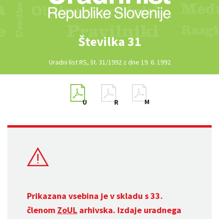
Številka 31
Uradni list RS, št. 31/1992 z dne 19. 6. 1992
Prikazana vsebina je v skladu s 33.
členom
ZoUL
arhivska. Izdaje uradnega