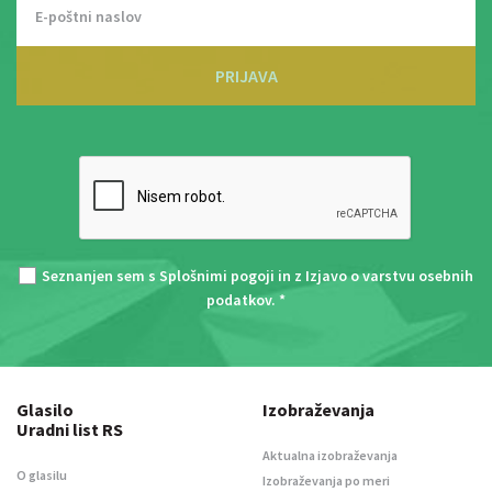
PRIJAVA
Seznanjen sem s
Splošnimi pogoji
in z
Izjavo o varstvu osebnih
podatkov
. *
Glasilo
Izobraževanja
Uradni list RS
Aktualna izobraževanja
O glasilu
Izobraževanja po meri