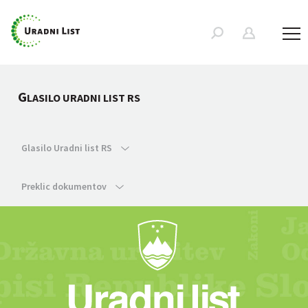
G
LASILO URADNI LIST RS
Glasilo Uradni list RS
Preklic dokumentov