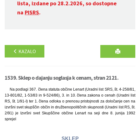
lista, izdane po 28.2.2026, so dostopne
na
PISRS
.
KAZALO
1539. Sklep o dajanju soglasja k cenam, stran 2121.
Na podlagi 367. člena statuta občine Lenart (Uradni list SRS, št. 4-258/81,
13-801/82, 1-53/83 in 9-524/86), 3. in 10. člena zakona o cenah (Uradni list
RS, št. 1/91-I) ter 1. člena odloka o prenosu pristojnosti za določanje cen na
izvršni svet skupščin občin in družbenopolitičnih skupnosti (Uradni list RS, št.
2/91) je Izvršni svet Skupščine občine Lenart na seji dne 8. junija 1992
sprejel
SKLEP