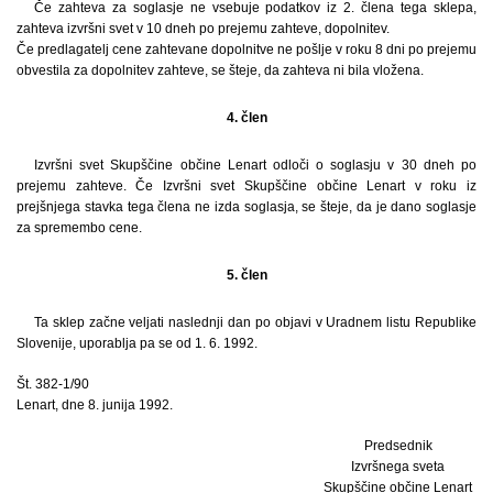
Če zahteva za soglasje ne vsebuje podatkov iz 2. člena tega sklepa,
zahteva izvršni svet v 10 dneh po prejemu zahteve, dopolnitev.
Če predlagatelj cene zahtevane dopolnitve ne pošlje v roku 8 dni po prejemu
obvestila za dopolnitev zahteve, se šteje, da zahteva ni bila vložena.
4. člen
Izvršni svet Skupščine občine Lenart odloči o soglasju v 30 dneh po
prejemu zahteve. Če Izvršni svet Skupščine občine Lenart v roku iz
prejšnjega stavka tega člena ne izda soglasja, se šteje, da je dano soglasje
za spremembo cene.
5. člen
Ta sklep začne veljati naslednji dan po objavi v Uradnem listu Republike
Slovenije, uporablja pa se od 1. 6. 1992.
Št. 382-1/90
Lenart, dne 8. junija 1992.
Predsednik
Izvršnega sveta
Skupščine občine Lenart