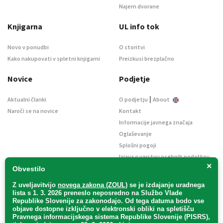
Najem dvorane
Knjigarna
UL info tok
Novo v ponudbi
O storitvi
Kako nakupovati v spletni knjigarni
Preizkusi brezplačno
Novice
Podjetje
|
Aktualni članki
O podjetju
About
Naroči se na novice
Kontakt
Informacije javnega značaja
Oglaševanje
Splošni pogoji
Izjava o varstvu osebnih podatkov
×
E-dražbe
Obvestilo
Z uveljavitvijo
novega zakona (ZOUL)
se je
izdajanje uradnega
lista s 1. 3. 2026 preneslo
neposredno
na Službo Vlade
Republike Slovenije za zakonodajo
. Od tega datuma bodo vse
objave dostopne izključno v elektronski obliki na spletišču
Pravnega informacijskega sistema Republike Slovenije (PISRS),
Uradni list d. o. o. – v likvidaciji / Vse pravice pridržane.