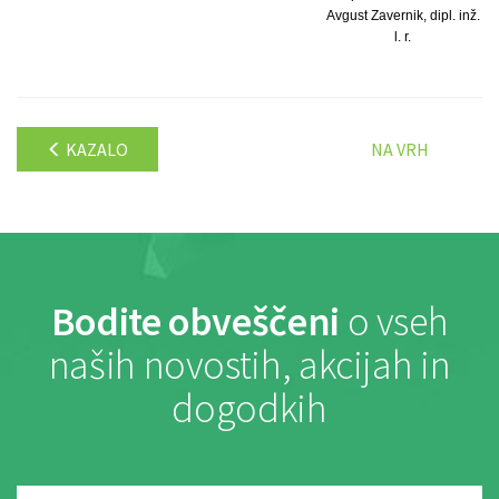
Avgust Zavernik, dipl. inž.
l. r.
KAZALO
NA VRH
Bodite obveščeni
o vseh
naših novostih, akcijah in
dogodkih