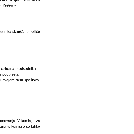
nika skupščine ni dobil
ne Kočevje.
ednika skupščine, skliče
a oziroma predsednika in
a podpišeta.
ri svojem delu spoštoval
menovanja. V komisijo za
lana te komisije se lahko