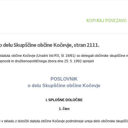
KOPIRAJ POVEZAVO
o delu Skupščine občine Kočevje, stran 2111.
statuta občine Kočevje (Uradni list RS, št. 18/91) so delegati občinske skupščine
upnosti in družbenopolitičnega zbora dne 25. 5. 1992 sprejeli
POSLOVNIK
o delu Skupščine občine Kočevje
I. SPLOŠNE DOLOČBE
1. člen
v skladu z določili statuta občine Kočevje podrobneje ureja delo občinske skupšči