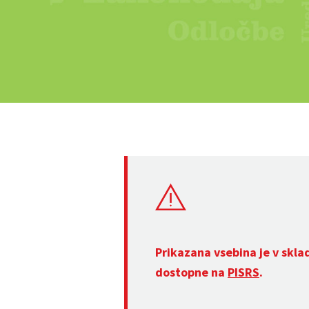
Prikazana vsebina je v skla
dostopne na
PISRS
.