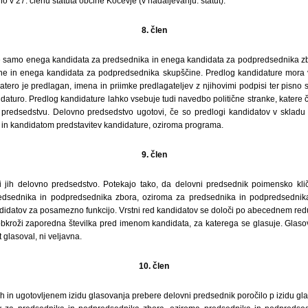
no v 27. členu statuta občine Kočevje (v nadaljevanju: statut).
8. člen
 samo enega kandidata za predsednika in enega kandidata za podpredsednika zb
ne in enega kandidata za podpredsednika skupščine. Predlog kandidature mora v
katero je predlagan, imena in priimke predlagateljev z njihovimi podpisi ter pisno 
didaturo. Predlog kandidature lahko vsebuje tudi navedbo politične stranke, katere č
 predsedstvu. Delovno predsedstvo ugotovi, če so predlogi kandidatov v skladu
in kandidatom predstavitev kandidature, oziroma programa.
9. člen
di jih delovno predsedstvo. Potekajo tako, da delovni predsednik poimensko klič
predsednika in podpredsednika zbora, oziroma za predsednika in podpredsednik
idatov za posamezno funkcijo. Vrstni red kandidatov se določi po abecednem redu
obkroži zaporedna številka pred imenom kandidata, za katerega se glasuje. Glasov
t glasoval, ni veljavna.
10. člen
ah in ugotovljenem izidu glasovanja prebere delovni predsednik poročilo p izidu gl