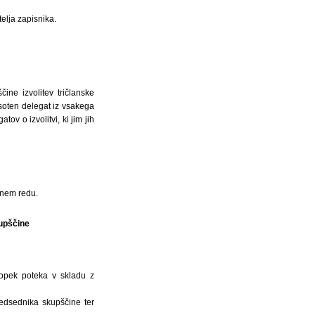
elja zapisnika.
ne izvolitev tričlanske
risoten delegat iz vsakega
tov o izvolitvi, ki jim jih
vnem redu.
kupščine
topek poteka v skladu z
edsednika skupščine ter