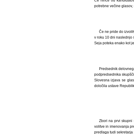
Če nihče od kandidatov
potrebne večine glasov, 
Če ne pride do izvol
v roku 10 dni naslednjo 
Seja poteka enako kot je
Predsednik delovnega
podpredsednika skupščine
Slovesna izjava se glas
določila ustave Republik
Zbori na prvi skupni 
volitve in imenovanja pr
predlaga tudi sekretarja