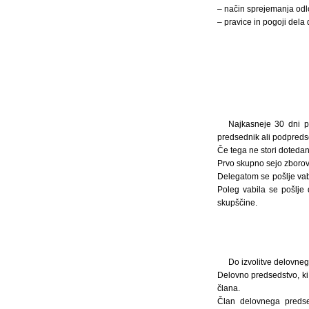
– način sprejemanja odlo
– pravice in pogoji dela 
Najkasneje 30 dni po
predsednik ali podpreds
Če tega ne stori dotedan
Prvo skupno sejo zborov
Delegatom se pošlje vabi
Poleg vabila se pošlje
skupščine.
Do izvolitve delovnega
Delovno predsedstvo, ki
člana.
Član delovnega predse