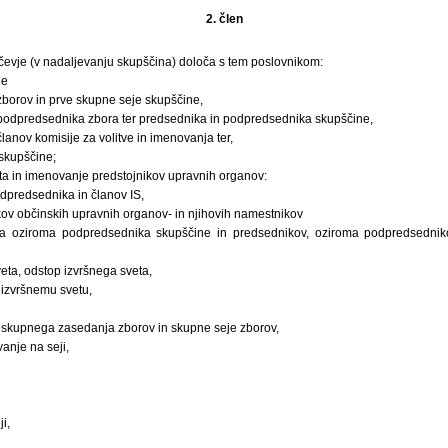
2. člen
evje (v nadaljevanju skupščina) določa s tem poslovnikom:
ne
j zborov in prve skupne seje skupščine,
n podpredsednika zbora ter predsednika in podpredsednika skupščine,
članov komisije za volitve in imenovanja ter,
skupščine;
eta in imenovanje predstojnikov upravnih organov:
odpredsednika in članov IS,
kov občinskih upravnih organov- in njihovih namestnikov
ka oziroma podpredsednika skupščine in predsednikov, oziroma podpredsedniko
veta, odstop izvršnega sveta,
izvršnemu svetu,
a, skupnega zasedanja zborov in skupne seje zborov,
anje na seji,
i,