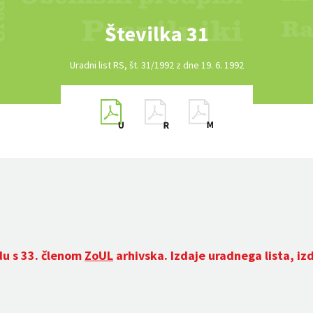
Številka 31
Uradni list RS, št. 31/1992 z dne 19. 6. 1992
du s 33. členom
ZoUL
arhivska. Izdaje uradnega lista, iz