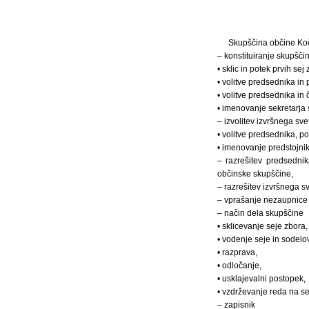
Skupščina občine Koč
– konstituiranje skupšči
• sklic in potek prvih se
• volitve predsednika i
• volitve predsednika in 
• imenovanje sekretarja 
– izvolitev izvršnega sv
• volitve predsednika, p
• imenovanje predstojni
– razrešitev predsedni
občinske skupščine,
– razrešitev izvršnega s
– vprašanje nezaupnice 
– način dela skupščine
• sklicevanje seje zbor
• vodenje seje in sodelov
• razprava,
• odločanje,
• usklajevalni postopek,
• vzdrževanje reda na sej
– zapisnik