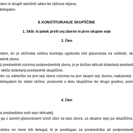
kov in drugih splošnih aktov ter njihova objava,
delegatov.
II. KONSTITUIRANJE SKUPŠČINE
1. Sklic in potek prvih sej zborov in prve skupne seje
3. člen
tem, ko je občinska volilna komisija ugotovila izid glasovanja na volitvah, sk
ednik zbora.
ji predsednik oziroma podpredsednik zbora, jo je dolžan sklicati dotedanji predsed
 skliče dotedanji predsednik skupščine.
lo za udeležbo na prvi seji zbora oziroma na prvi skupni seji zborov, najkasneje
 delegatom še statut občine, poslovnik o delu skupščine ter drugo gradivo, pom
4. člen
 predsedstva vodi sejo sklicatelj.
 ga z javnim glasovanjem izvoli zbor za sejo zbora, za skupno sejo pa skupščina
dstva ne more biti delegat, ki je predlagan za predsednika ali podpredsed