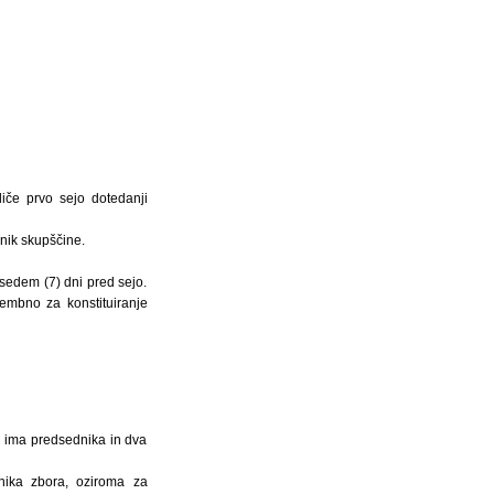
liče prvo sejo dotedanji
nik skupščine.
 sedem (7) dni pred sejo.
embno za konstituiranje
, ima predsednika in dva
nika zbora, oziroma za