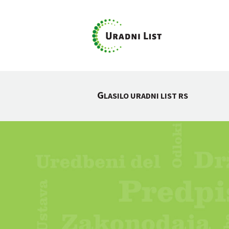
G
LASILO URADNI LIST RS