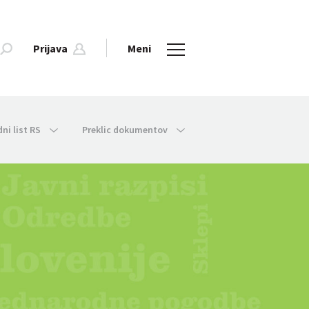
Prijava
Meni
dni list RS
Preklic dokumentov