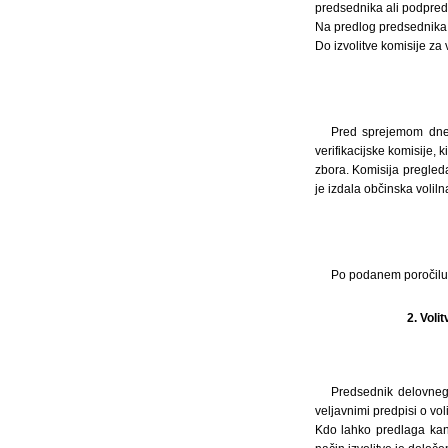
predsednika ali podpred
Na predlog predsednika d
Do izvolitve komisije za
Pred sprejemom dnev
verifikacijske komisije, 
zbora. Komisija pregleda t
je izdala občinska voliln
Po podanem poročilu 
2. Voli
Predsednik delovneg
veljavnimi predpisi o vol
Kdo lahko predlaga kan