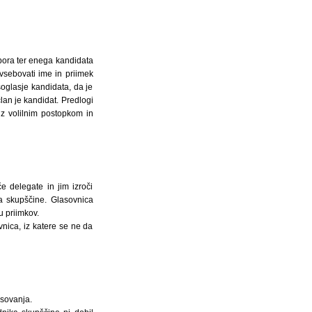
ora ter enega kandidata
sebovati ime in priimek
soglasje kandidata, da je
lan je kandidat. Predlogi
 z volilnim postopkom in
e delegate in jim izroči
a skupščine. Glasovnica
 priimkov.
nica, iz katere se ne da
asovanja.