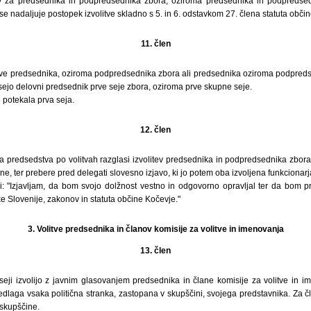
 za predsednika in podpredsednika zbora, oziroma predsednika in podpredsed
se nadaljuje postopek izvolitve skladno s 5. in 6. odstavkom 27. člena statuta obči
11. člen
itve predsednika, oziroma podpredsednika zbora ali predsednika oziroma podpreds
sejo delovni predsednik prve seje zbora, oziroma prve skupne seje.
 potekala prva seja.
12. člen
 predsedstva po volitvah razglasi izvolitev predsednika in podpredsednika zbor
, ter prebere pred delegati slovesno izjavo, ki jo potem oba izvoljena funkcionarj
i: "Izjavljam, da bom svojo dolžnost vestno in odgovorno opravljal ter da bom p
e Slovenije, zakonov in statuta občine Kočevje."
3. Volitve predsednika in članov komisije za volitve in imenovanja
13. člen
seji izvolijo z javnim glasovanjem predsednika in člane komisije za volitve in i
edlaga vsaka politična stranka, zastopana v skupščini, svojega predstavnika. Za č
 skupščine.