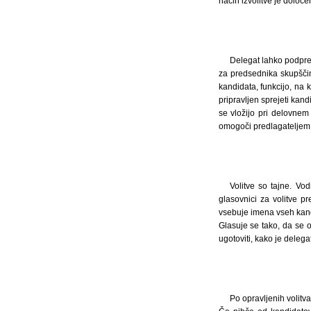
način izvolitve je določe
Delegat lahko podpre
za predsednika skupšči
kandidata, funkcijo, na 
pripravljen sprejeti kan
se vložijo pri delovnem
omogoči predlagateljem 
Volitve so tajne. Vo
glasovnici za volitve 
vsebuje imena vseh kand
Glasuje se tako, da se 
ugotoviti, kako je delega
Po opravljenih volitv