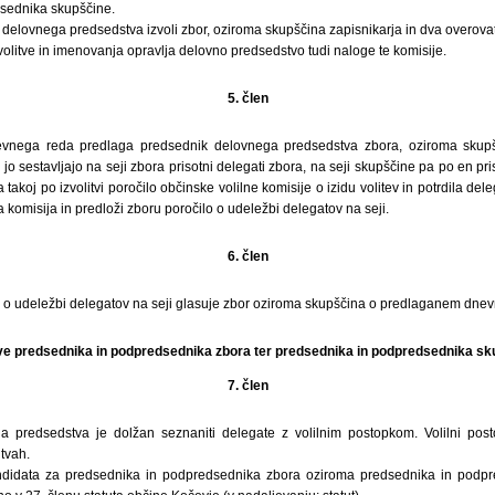
sednika skupščine.
elovnega predsedstva izvoli zbor, oziroma skupščina zapisnikarja in dva overovat
 volitve in imenovanja opravlja delovno predsedstvo tudi naloge te komisije.
5. člen
nega reda predlaga predsednik delovnega predsedstva zbora, oziroma skupšči
ki jo sestavljajo na seji zbora prisotni delegati zbora, na seji skupščine pa po en p
akoj po izvolitvi poročilo občinske volilne komisije o izidu volitev in potrdila delega
a komisija in predloži zboru poročilo o udeležbi delegatov na seji.
6. člen
o udeležbi delegatov na seji glasuje zbor oziroma skupščina o predlaganem dne
tve predsednika in podpredsednika zbora ter predsednika in podpredsednika s
7. člen
a predsedstva je dolžan seznaniti delegate z volilnim postopkom. Volilni pos
itvah.
didata za predsednika in podpredsednika zbora oziroma predsednika in podpr