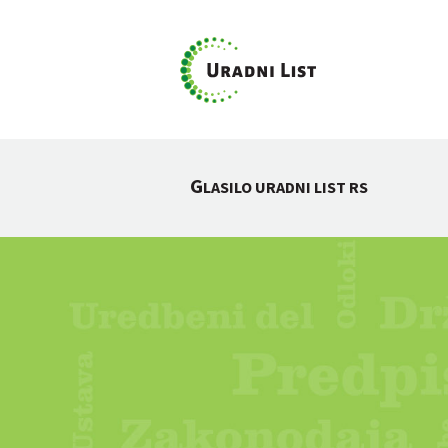
G
LASILO URADNI LIST RS