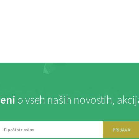
eni
o vseh naših novostih, akci
PRIJAVA