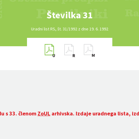
Številka 31
Uradni list RS, št. 31/1992 z dne 19. 6. 1992
du s 33. členom
ZoUL
arhivska. Izdaje uradnega lista, iz