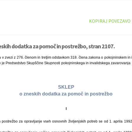
KOPIRAJ POVEZAVO
eskih dodatka za pomoč in postrežbo, stran 2107.
a v zvezi z 276. členom in tretjim odstavkom 318. člena zakona o pokojninskem in
92) je Predsedstvo Skupščine Skupnosti pokojninskega in invalidskega zavarovanja 
SKLEP
o zneskih dodatka za pomoč in postrežbo
I
postrežbo za opravljanje vseh osnovnih življenjskih potreb se od 1. aprila 1992