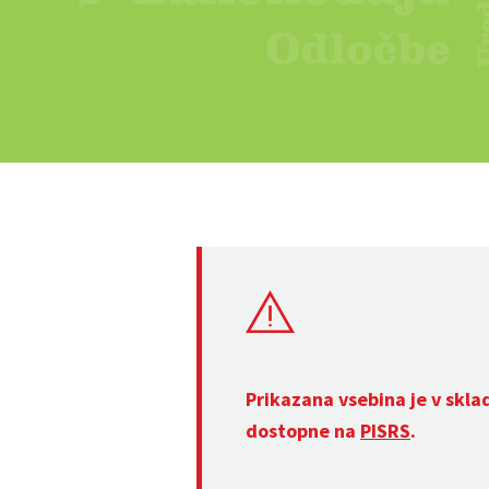
Prikazana vsebina je v skla
dostopne na
PISRS
.