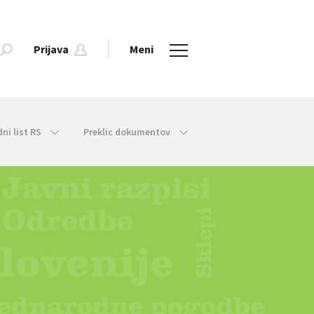
Prijava
Meni
dni list RS
Preklic dokumentov