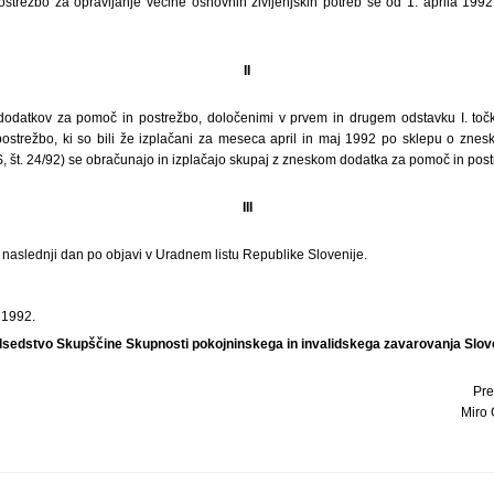
trežbo za opravljanje večine osnovnih življenjskih potreb se od 1. aprila 1992
II
odatkov za pomoč in postrežbo, določenimi v prvem in drugem odstavku I. točk
ostrežbo, ki so bili že izplačani za meseca april in maj 1992 po sklepu o znes
S, št. 24/92) se obračunajo in izplačajo skupaj z zneskom dodatka za pomoč in post
III
i naslednji dan po objavi v Uradnem listu Republike Slovenije.
 1992.
sedstvo Skupščine Skupnosti pokojninskega in invalidskega zavarovanja Slov
Pre
Miro G