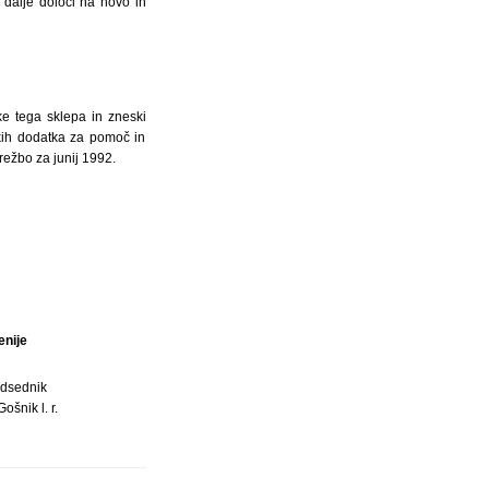
 dalje določi na novo in
e tega sklepa in zneski
kih dodatka za pomoč in
režbo za junij 1992.
enije
dsednik
ošnik l. r.