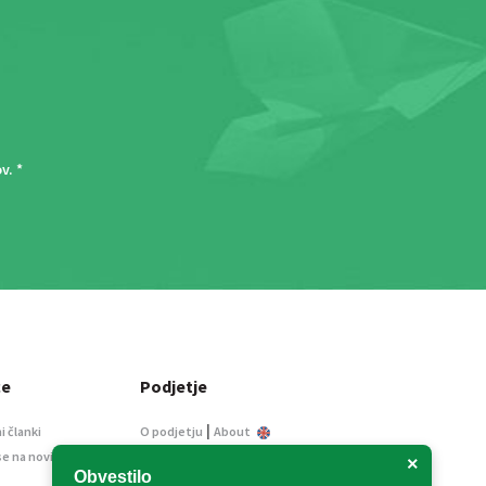
ov
. *
ce
Podjetje
|
i članki
O podjetju
About
se na novice
Kontakt
×
Obvestilo
Informacije javnega