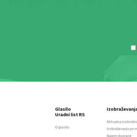
Glasilo
Izobraževanj
Uradni list RS
Aktualna izobraže
O glasilu
Izobraževanja po 
Najem dvorane