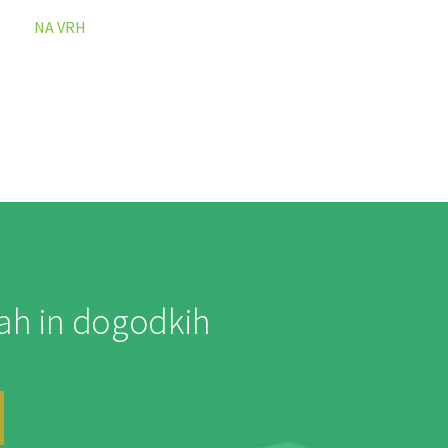
NA VRH
jah in dogodkih