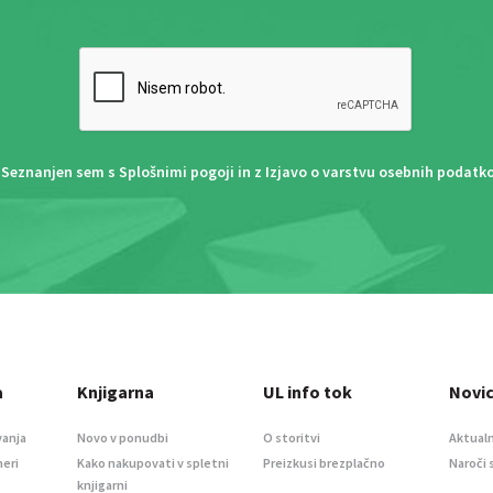
Seznanjen sem s
Splošnimi pogoji
in z
Izjavo o varstvu osebnih podatk
a
Knjigarna
UL info tok
Novi
vanja
Novo v ponudbi
O storitvi
Aktualn
meri
Kako nakupovati v spletni
Preizkusi brezplačno
Naroči 
knjigarni