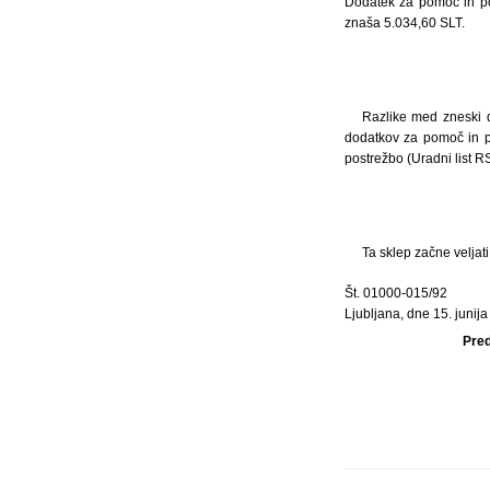
Dodatek za pomoč in pos
znaša 5.034,60 SLT.
Razlike med zneski d
dodatkov za pomoč in p
postrežbo (Uradni list R
Ta sklep začne veljat
Št. 01000-015/92
Ljubljana, dne 15. junija
Pred