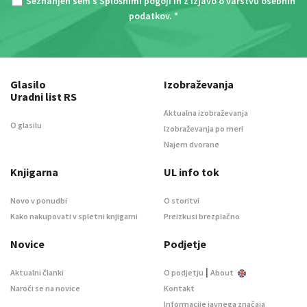
Seznanjen sem s
Splošnimi pogoji
in z
Izjavo o varstvu osebnih
podatkov
. *
Glasilo
Izobraževanja
Uradni list RS
Aktualna izobraževanja
O glasilu
Izobraževanja po meri
Najem dvorane
Knjigarna
UL info tok
Novo v ponudbi
O storitvi
Kako nakupovati v spletni knjigarni
Preizkusi brezplačno
Novice
Podjetje
|
Aktualni članki
O podjetju
About
Naroči se na novice
Kontakt
Informacije javnega značaja