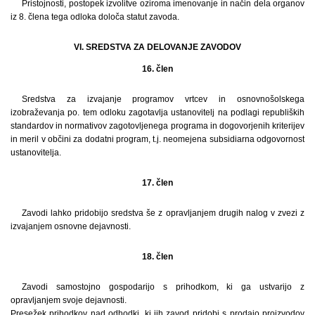
Pristojnosti, postopek izvolitve oziroma imenovanje in način dela organov
iz 8. člena tega odloka določa statut zavoda.
VI. SREDSTVA ZA DELOVANJE ZAVODOV
16. člen
Sredstva za izvajanje programov vrtcev in osnovnošolskega
izobraževanja po. tem odloku zagotavlja ustanovitelj na podlagi republiških
standardov in normativov zagotovljenega programa in dogovorjenih kriterijev
in meril v občini za dodatni program, t.j. neomejena subsidiarna odgovornost
ustanovitelja.
17. člen
Zavodi lahko pridobijo sredstva še z opravljanjem drugih nalog v zvezi z
izvajanjem osnovne dejavnosti.
18. člen
Zavodi samostojno gospodarijo s prihodkom, ki ga ustvarijo z
opravljanjem svoje dejavnosti.
Presežek prihodkov nad odhodki, ki jih zavod pridobi s prodajo proizvodov