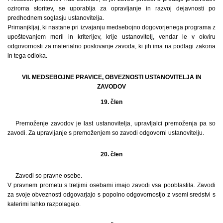
oziroma storitev, se uporablja za opravljanje in razvoj dejavnosti po
predhodnem soglasju ustanovitelja.
Primanjkljaj, ki nastane pri izvajanju medsebojno dogovorjenega programa z
upoštevanjem meril in kriterijev, krije ustanovitelj, vendar le v okviru
odgovornosti za materialno poslovanje zavoda, ki jih ima na podlagi zakona
in tega odloka.
VII. MEDSEBOJNE PRAVICE, OBVEZNOSTI USTANOVITELJA IN
ZAVODOV
19. člen
Premoženje zavodov je last ustanovitelja, upravljalci premoženja pa so
zavodi. Za upravljanje s premoženjem so zavodi odgovorni ustanovitelju.
20. člen
Zavodi so pravne osebe.
V pravnem prometu s tretjimi osebami imajo zavodi vsa pooblastila. Zavodi
za svoje obveznosti odgovarjajo s popolno odgovornostjo z vsemi sredstvi s
katerimi lahko razpolagajo.