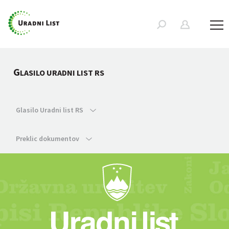
G
LASILO URADNI LIST RS
Glasilo Uradni list RS
Preklic dokumentov