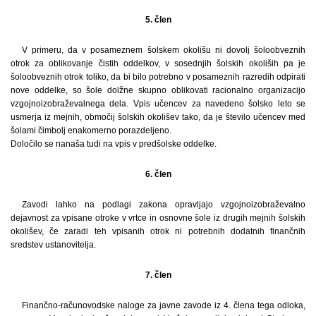
5. člen
V primeru, da v posameznem šolskem okolišu ni dovolj šoloobveznih
otrok za oblikovanje čistih oddelkov, v sosednjih šolskih okoliših pa je
šoloobveznih otrok toliko, da bi bilo potrebno v posameznih razredih odpirati
nove oddelke, so šole dolžne skupno oblikovati racionalno organizacijo
vzgojnoizobraževalnega dela. Vpis učencev za navedeno šolsko leto se
usmerja iz mejnih, območij šolskih okolišev tako, da je število učencev med
šolami čimbolj enakomerno porazdeljeno.
Določilo se nanaša tudi na vpis v predšolske oddelke.
6. člen
Zavodi lahko na podlagi zakona opravljajo vzgojnoizobraževalno
dejavnost za vpisane otroke v vrtce in osnovne šole iz drugih mejnih šolskih
okolišev, če zaradi teh vpisanih otrok ni potrebnih dodatnih finančnih
sredstev ustanovitelja.
7. člen
Finančno-računovodske naloge za javne zavode iz 4. člena tega odloka,