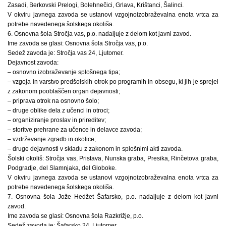
Zasadi, Berkovski Prelogi, Bolehnečici, Grlava, Krištanci, Šalinci.
V okviru javnega zavoda se ustanovi vzgojnoizobraževalna enota vrtca za
potrebe navedenega šolskega okoliša.
6. Osnovna šola Stročja vas, p.o. nadaljuje z delom kot javni zavod.
Ime zavoda se glasi: Osnovna šola Stročja vas, p.o.
Sedež zavoda je: Stročja vas 24, Ljutomer.
Dejavnost zavoda:
– osnovno izobraževanje splošnega tipa;
– vzgoja in varstvo predšolskih otrok po programih in obsegu, ki jih je sprejel
z zakonom pooblaščen organ dejavnosti;
– priprava otrok na osnovno šolo;
– druge oblike dela z učenci in otroci;
– organiziranje proslav in prireditev;
– storitve prehrane za učence in delavce zavoda;
– vzdrževanje zgradb in okolice;
– druge dejavnosti v skladu z zakonom in splošnimi akti zavoda.
Šolski okoliš: Stročja vas, Pristava, Nunska graba, Presika, Rinčetova graba,
Podgradje, del Slamnjaka, del Globoke.
V okviru javnega zavoda se ustanovi vzgojnoizobraževalna enota vrtca za
potrebe navedenega šolskega okoliša.
7. Osnovna šola Jože Hedžet Šafarsko, p.o. nadaljuje z delom kot javni
zavod.
Ime zavoda se glasi: Osnovna šola Razkrižje, p.o.
Sedež zavoda je: Šafarsko 24, Ljutomer.