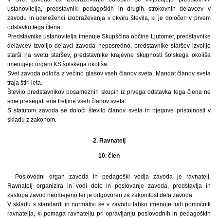
ustanovitelja, predstavniki pedagoških in drugih strokovnih delavcev v
zavodu in udeleženci izobraževanja v okviru števila, ki je določen v prvem
odstavku tega člena.
Predstavnike ustanovitelja imenuje Skupščina občine Ljutomer, predstavnike
delavcev izvolijo delavci zavoda neposredno, predstavnike staršev izvolijo
starši na svetu staršev, predstavnike krajevne skupnosti šolskega okoliša
imenujejo organi KS šolskega okoliša.
Svet zavoda odloča z večino glasov vseh članov sveta. Mandat članov sveta
traja štiri leta.
Število predstavnikov posameznih skupin iz prvega odstavka tega člena ne
sme presegati ene tretjine vseh članov sveta.
S statutom zavoda se določi število članov sveta in njegove pristojnosti v
skladu z zakonom.
2. Ravnatelj
10. člen
Poslovodni organ zavoda in pedagoški vodja zavoda je ravnatelj.
Ravnatelj organizira in vodi delo in poslovanje zavoda, predstavlja in
zastopa zavod neomejeno ter je odgovoren za zakonitost dela zavoda.
V skladu s standardi in normativi se v zavodu lahko imenuje tudi pomočnik
ravnatelja, ki pomaga ravnatelju pri opravljanju poslovodnih in pedagoških