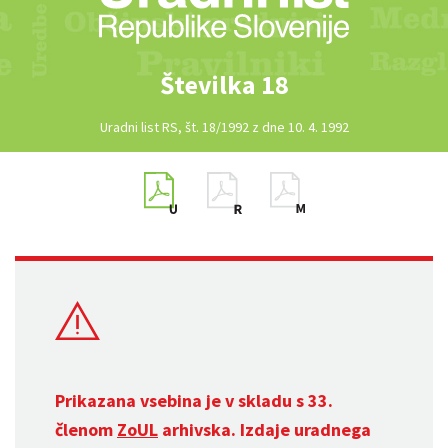
Številka 18
Uradni list RS, št. 18/1992 z dne 10. 4. 1992
Prikazana vsebina je v skladu s 33.
členom
ZoUL
arhivska. Izdaje uradnega