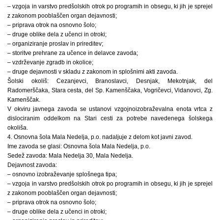
– vzgoja in varstvo predšolskih otrok po programih in obsegu, ki jih je sprejel
z zakonom pooblaščen organ dejavnosti;
– priprava otrok na osnovno šolo;
– druge oblike dela z učenci in otroki;
– organiziranje proslav in prireditev;
– storitve prehrane za učence in delavce zavoda;
– vzdrževanje zgradb in okolice;
– druge dejavnosti v skladu z zakonom in splošnimi akti zavoda.
Šolski okoliš: Cezanjevci, Branoslavci, Desnjak, Mekotnjak, del
Radomerščaka, Stara cesta, del Sp. Kamenščaka, Vogričevci, Vidanovci, Zg.
Kamenščak.
V okviru javnega zavoda se ustanovi vzgojnoizobraževalna enota vrtca z
dislociranim oddelkom na Stari cesti za potrebe navedenega šolskega
okoliša.
4. Osnovna šola Mala Nedelja, p.o. nadaljuje z delom kot javni zavod.
Ime zavoda se glasi: Osnovna šola Mala Nedelja, p.o.
Sedež zavoda: Mala Nedelja 30, Mala Nedelja.
Dejavnost zavoda:
– osnovno izobraževanje splošnega tipa;
– vzgoja in varstvo predšolskih otrok po programih in obsegu, ki jih je sprejel
z zakonom pooblaščen organ dejavnosti;
– priprava otrok na osnovno šolo;
– druge oblike dela z učenci in otroki;