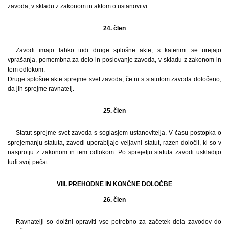
zavoda, v skladu z zakonom in aktom o ustanovitvi.
24. člen
Zavodi imajo lahko tudi druge splošne akte, s katerimi se urejajo
vprašanja, pomembna za delo in poslovanje zavoda, v skladu z zakonom in
tem odlokom.
Druge splošne akte sprejme svet zavoda, če ni s statutom zavoda določeno,
da jih sprejme ravnatelj.
25. člen
Statut sprejme svet zavoda s soglasjem ustanovitelja. V času postopka o
sprejemanju statuta, zavodi uporabljajo veljavni statut, razen določil, ki so v
nasprotju z zakonom in tem odlokom. Po sprejetju statuta zavodi uskladijo
tudi svoj pečat.
VIII. PREHODNE IN KONČNE DOLOČBE
26. člen
Ravnatelji so dolžni opraviti vse potrebno za začetek dela zavodov do