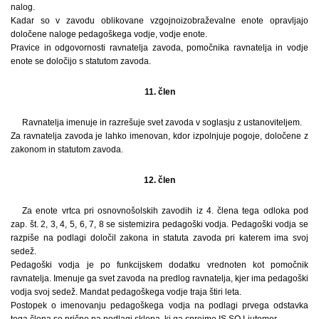
nalog.
Kadar so v zavodu oblikovane vzgojnoizobraževalne enote opravljajo
določene naloge pedagoškega vodje, vodje enote.
Pravice in odgovornosti ravnatelja zavoda, pomočnika ravnatelja in vodje
enote se določijo s statutom zavoda.
11. člen
Ravnatelja imenuje in razrešuje svet zavoda v soglasju z ustanoviteljem.
Za ravnatelja zavoda je lahko imenovan, kdor izpolnjuje pogoje, določene z
zakonom in statutom zavoda.
12. člen
Za enote vrtca pri osnovnošolskih zavodih iz 4. člena tega odloka pod
zap. št. 2, 3, 4, 5, 6, 7, 8 se sistemizira pedagoški vodja. Pedagoški vodja se
razpiše na podlagi določil zakona in statuta zavoda pri katerem ima svoj
sedež.
Pedagoški vodja je po funkcijskem dodatku vrednoten kot pomočnik
ravnatelja. Imenuje ga svet zavoda na predlog ravnatelja, kjer ima pedagoški
vodja svoj sedež. Mandat pedagoškega vodje traja štiri leta.
Postopek o imenovanju pedagoškega vodja na podlagi prvega odstavka
tega člena se prične na podlagi sklepa, ki ga sprejme IS SO Ljutomer.