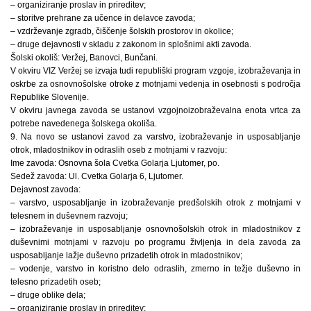
– organiziranje proslav in prireditev;
– storitve prehrane za učence in delavce zavoda;
– vzdrževanje zgradb, čiščenje šolskih prostorov in okolice;
– druge dejavnosti v skladu z zakonom in splošnimi akti zavoda.
Šolski okoliš: Veržej, Banovci, Bunčani.
V okviru VIZ Veržej se izvaja tudi republiški program vzgoje, izobraževanja in
oskrbe za osnovnošolske otroke z motnjami vedenja in osebnosti s področja
Republike Slovenije.
V okviru javnega zavoda se ustanovi vzgojnoizobraževalna enota vrtca za
potrebe navedenega šolskega okoliša.
9. Na novo se ustanovi zavod za varstvo, izobraževanje in usposabljanje
otrok, mladostnikov in odraslih oseb z motnjami v razvoju:
Ime zavoda: Osnovna šola Cvetka Golarja Ljutomer, po.
Sedež zavoda: Ul. Cvetka Golarja 6, Ljutomer.
Dejavnost zavoda:
– varstvo, usposabljanje in izobraževanje predšolskih otrok z motnjami v
telesnem in duševnem razvoju;
– izobraževanje in usposabljanje osnovnošolskih otrok in mladostnikov z
duševnimi motnjami v razvoju po programu življenja in dela zavoda za
usposabljanje lažje duševno prizadetih otrok in mladostnikov;
– vodenje, varstvo in koristno delo odraslih, zmerno in težje duševno in
telesno prizadetih oseb;
– druge oblike dela;
– organiziranje proslav in prireditev;