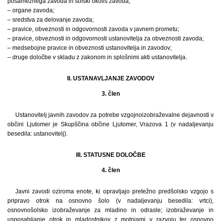
posameznega zavoda in šolski okoliš zavoda;
– organe zavoda;
– sredstva za delovanje zavoda;
– pravice, obveznosti in odgovornosti zavoda v javnem prometu;
– pravice, obveznosti in odgovornosti ustanovitelja za obveznosti zavoda;
– medsebojne pravice in obveznosti ustanovitelja in zavodov;
– druge določbe v skladu z zakonom in splošnimi akti ustanovitelja.
II. USTANAVLJANJE ZAVODOV
3. člen
Ustanovitelj javnih zavodov za potrebe vzgojnoizobraževalne dejavnosti v
občini Ljutomer je Skupščina občine Ljutomer, Vrazova 1 (v nadaljevanju
besedila: ustanovitelj).
III. STATUSNE DOLOČBE
4. člen
Javni zavodi oziroma enote, ki opravljajo pretežno predšolsko vzgojo s
pripravo otrok na osnovno šolo (v nadaljevanju besedila: vrtci),
osnovnošolsko izobraževanje za mladino in odrasle; izobraževanje in
usposabljanje otrok in mladostnikov z motnjami v razvoju ter osnovno