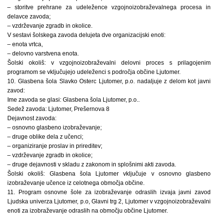
– storitve prehrane za udeležence vzgojnoizobraževalnega procesa in
delavce zavoda;
– vzdrževanje zgradb in okolice.
V sestavi šolskega zavoda delujeta dve organizacijski enoti:
– enota vrtca,
– delovno varstvena enota.
Šolski okoliš: v vzgojnoizobraževalni delovni proces s prilagojenim
programom se vključujejo udeleženci s področja občine Ljutomer.
10. Glasbena šola Slavko Osterc Ljutomer, p.o. nadaljuje z delom kot javni
zavod:
Ime zavoda se glasi: Glasbena šola Ljutomer, p.o..
Sedež zavoda: Ljutomer, Prešernova 8
Dejavnost zavoda:
– osnovno glasbeno izobraževanje;
– druge oblike dela z učenci;
– organiziranje proslav in prireditev;
– vzdrževanje zgradb in okolice;
– druge dejavnosti v skladu z zakonom in splošnimi akti zavoda.
Šolski okoliš: Glasbena šola Ljutomer vključuje v osnovno glasbeno
izobraževanje učence iz celotnega območja občine.
11. Program osnovne šole za izobraževanje odraslih izvaja javni zavod
Ljudska univerza Ljutomer, p.o, Glavni trg 2, Ljutomer v vzgojnoizobraževalni
enoti za izobraževanje odraslih na območju občine Ljutomer.