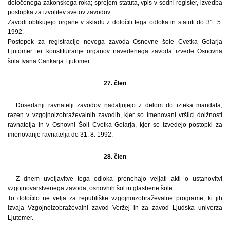
določenega zakonskega roka; sprejem statuta, vpis v sodni register, izvedba
postopka za izvolitev svetov zavodov.
Zavodi oblikujejo organe v skladu z določili tega odloka in statuti do 31. 5.
1992.
Postopek za registracijo novega zavoda Osnovne šole Cvetka Golarja
Ljutomer ter konstituiranje organov navedenega zavoda izvede Osnovna
šola Ivana Cankarja Ljutomer.
27. člen
Dosedanji ravnatelji zavodov nadaljujejo z delom do izteka mandata,
razen v vzgojnoizobraževalnih zavodih, kjer so imenovani vršilci dolžnosti
ravnatelja in v Osnovni Šoli Cvetka Golarja, kjer se izvedejo postopki za
imenovanje ravnatelja do 31. 8. 1992.
28. člen
Z dnem uveljavitve tega odloka prenehajo veljati akti o ustanovitvi
vzgojnovarstvenega zavoda, osnovnih šol in glasbene šole.
To določilo ne velja za republiške vzgojnoizobraževalne programe, ki jih
izvaja Vzgojnoizobraževalni zavod Veržej in za zavod Ljudska univerza
Ljutomer.