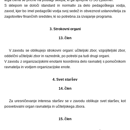
S sklepom se določi standard in normativ za delo pedagoškega vodja,
zavod, kjer bo imel pedagoški vodja svoj sedež in obveznost ustanovitelja za
zagotovitev finančnih sredstev, ki so potrebna za izvajanje programa.
3. Strokovni organi
13. člen
V zavodu se oblikujejo strokovni organi: učiteljski zbor, vzgojiteljski zbor,
oddelčni učiteljski zbor in razrednik, po potrebi pa tudi drugi organi.
V zavodu z organizacijskimi enotami koordinira delo ravnatelj s pomočnikom
ravnatelja in vodjem organizacijske enote.
4. Svet staršev
14. člen
Za uresničevanje interesa staršev se v zavodu oblikuje svet staršev, kot
posvetovalni organ ravnatelja in učiteljskega zbora.
15. člen