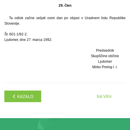
29. člen
Ta odlok začne veljati osmi dan po objavi v Uradnem listu Republike
Slovenije.
Št. 601-1/92-2.
Ljutomer, dne 27. marca 1992.
Predsednik
Skupščine občine
Ljutomer
Mirko Prelog l. r.
KAZALO
NA VRH