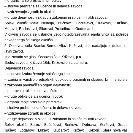
– organiziranje proslav in prireditev;
– storitve prehrane za učence in delavce zavoda;
– vzdrževanje zgradb in okolice;
– druge dejavnosti v skladu z zakonom in splošnimi akti zavoda.
Šolski okoliš: Mala Nedelja, Bučkovci, Bodislavci, Drakovci, Kuršinci,
Moravci, Radoslavci, Sitarovci, Precetinci in Godemarci.
V okviru zavoda se ustanovi vzgojnoizobraževalna enota vrtca za potrebe
navedenega šolskega okoliša.
5. Osnovna šola Branko Bernot Aljaž, Križevci, p.o. nadaljuje z delom kot
javni zavod.
Ime zavoda se glasi: Osnovna šola Križevci, p.o.
Sedež zavoda: Križevci 16/b, Križevci pri Ljutomeru.
Dejavnost zavoda:
– osnovno izobraževanje splošnega tipa;
– vzgoja in varstvo predšolskih otrok po programih in obsegu, ki jih je sprejel
z zakonom pooblaščen organ dejavnosti;
– priprava otrok na osnovno šolo;
– druge oblike dela z učenci in otroki;
– organiziranje proslav in prireditev;
– storitve prehrane za učence in delavce zavoda;
– vzdrževanje zgradb in okolice;
– druge dejavnosti v skladu z zakonom in splošnimi akti zavoda.
Šolski okoliš: Boreči, Bučečovci, Berkovci, Dobrava, Gajševci, Grabe,
Iljaševci, Logarovci, Lukavci, Ključarovci, Križevci, Kokoriči, Stara nova vas,