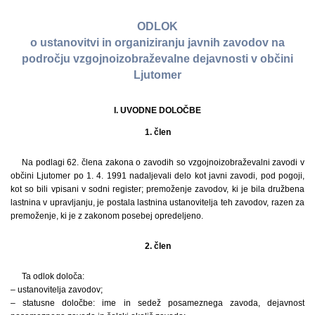
ODLOK
o ustanovitvi in organiziranju javnih zavodov na
področju vzgojnoizobraževalne dejavnosti v občini
Ljutomer
I. UVODNE DOLOČBE
1. člen
Na podlagi 62. člena zakona o zavodih so vzgojnoizobraževalni zavodi v
občini Ljutomer po 1. 4. 1991 nadaljevali delo kot javni zavodi, pod pogoji,
kot so bili vpisani v sodni register; premoženje zavodov, ki je bila družbena
lastnina v upravljanju, je postala lastnina ustanovitelja teh zavodov, razen za
premoženje, ki je z zakonom posebej opredeljeno.
2. člen
Ta odlok določa:
– ustanovitelja zavodov;
– statusne določbe: ime in sedež posameznega zavoda, dejavnost