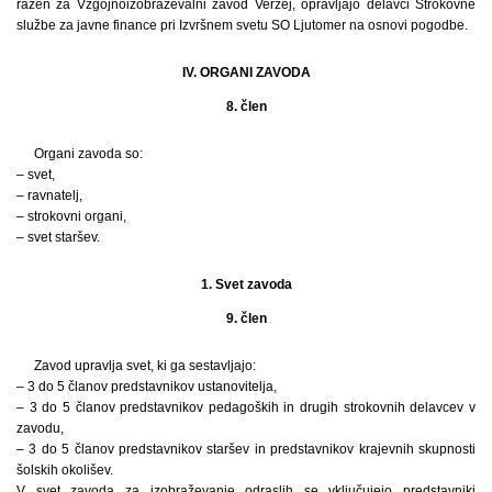
razen za Vzgojnoizobraževalni zavod Veržej, opravljajo delavci Strokovne
službe za javne finance pri Izvršnem svetu SO Ljutomer na osnovi pogodbe.
IV. ORGANI ZAVODA
8. člen
Organi zavoda so:
– svet,
– ravnatelj,
– strokovni organi,
– svet staršev.
1. Svet zavoda
9. člen
Zavod upravlja svet, ki ga sestavljajo:
– 3 do 5 članov predstavnikov ustanovitelja,
– 3 do 5 članov predstavnikov pedagoških in drugih strokovnih delavcev v
zavodu,
– 3 do 5 članov predstavnikov staršev in predstavnikov krajevnih skupnosti
šolskih okolišev.
V svet zavoda za izobraževanje odraslih se vključujejo predstavniki