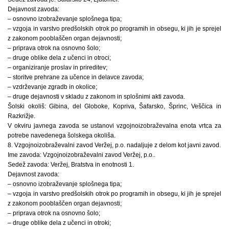
Dejavnost zavoda:
– osnovno izobraževanje splošnega tipa;
– vzgoja in varstvo predšolskih otrok po programih in obsegu, ki jih je sprejel
z zakonom pooblaščen organ dejavnosti;
– priprava otrok na osnovno šolo;
– druge oblike dela z učenci in otroci;
– organiziranje proslav in prireditev;
– storitve prehrane za učence in delavce zavoda;
– vzdrževanje zgradb in okolice;
– druge dejavnosti v skladu z zakonom in splošnimi akti zavoda.
Šolski okoliš: Gibina, del Globoke, Kopriva, Šafarsko, Šprinc, Veščica in
Razkrižje.
V okviru javnega zavoda se ustanovi vzgojnoizobraževalna enota vrtca za
potrebe navedenega šolskega okoliša.
8. Vzgojnoizobraževalni zavod Veržej, p.o. nadaljuje z delom kot javni zavod.
Ime zavoda: Vzgojnoizobraževalni zavod Veržej, p.o..
Sedež zavoda: Veržej, Bratstva in enotnosti 1.
Dejavnost zavoda:
– osnovno izobraževanje splošnega tipa;
– vzgoja in varstvo predšolskih otrok po programih in obsegu, ki jih je sprejel
z zakonom pooblaščen organ dejavnosti;
– priprava otrok na osnovno šolo;
– druge oblike dela z učenci in otroki;