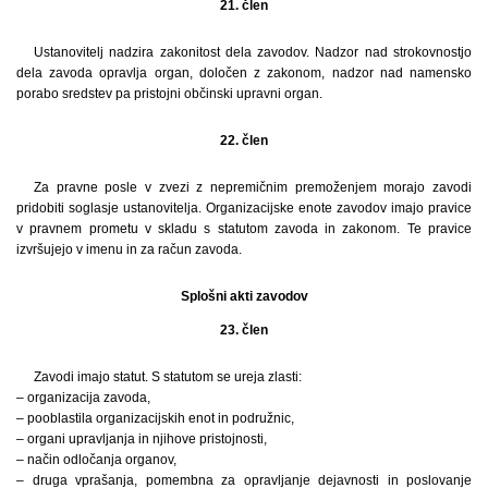
21. člen
Ustanovitelj nadzira zakonitost dela zavodov. Nadzor nad strokovnostjo
dela zavoda opravlja organ, določen z zakonom, nadzor nad namensko
porabo sredstev pa pristojni občinski upravni organ.
22. člen
Za pravne posle v zvezi z nepremičnim premoženjem morajo zavodi
pridobiti soglasje ustanovitelja. Organizacijske enote zavodov imajo pravice
v pravnem prometu v skladu s statutom zavoda in zakonom. Te pravice
izvršujejo v imenu in za račun zavoda.
Splošni akti zavodov
23. člen
Zavodi imajo statut. S statutom se ureja zlasti:
– organizacija zavoda,
– pooblastila organizacijskih enot in podružnic,
– organi upravljanja in njihove pristojnosti,
– način odločanja organov,
– druga vprašanja, pomembna za opravljanje dejavnosti in poslovanje