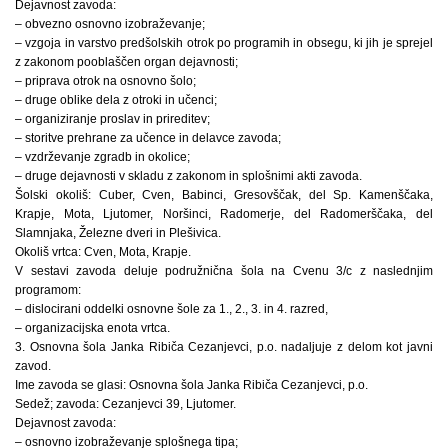
Dejavnost zavoda:
– obvezno osnovno izobraževanje;
– vzgoja in varstvo predšolskih otrok po programih in obsegu, ki jih je sprejel
z zakonom pooblaščen organ dejavnosti;
– priprava otrok na osnovno šolo;
– druge oblike dela z otroki in učenci;
– organiziranje proslav in prireditev;
– storitve prehrane za učence in delavce zavoda;
– vzdrževanje zgradb in okolice;
– druge dejavnosti v skladu z zakonom in splošnimi akti zavoda.
Šolski okoliš: Cuber, Cven, Babinci, Gresovščak, del Sp. Kamenščaka,
Krapje, Mota, Ljutomer, Noršinci, Radomerje, del Radomerščaka, del
Slamnjaka, Železne dveri in Plešivica.
Okoliš vrtca: Cven, Mota, Krapje.
V sestavi zavoda deluje podružnična šola na Cvenu 3/c z naslednjim
programom:
– dislocirani oddelki osnovne šole za 1., 2., 3. in 4. razred,
– organizacijska enota vrtca.
3. Osnovna šola Janka Ribiča Cezanjevci, p.o. nadaljuje z delom kot javni
zavod.
Ime zavoda se glasi: Osnovna šola Janka Ribiča Cezanjevci, p.o.
Sedež; zavoda: Cezanjevci 39, Ljutomer.
Dejavnost zavoda:
– osnovno izobraževanje splošnega tipa;