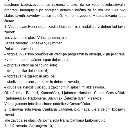
glasbeno izobraževanje, se razmestijo tako, da se vzgojnoizobraževalni
programi nadaljujejo po sprejetih delovnih načrtih za šolsko leto 1991/92;
status javnih zavodov pa se določi, kot je navedeno v nadaljevanju tega
člena:
1. Vzgojnovarstvena organizacija Ljutomer, p.o. nadaljuje z delom kot javni
zavod:
Ime zavoda se glasi: Vrtec Ljutomer, p.o.
Sedež zavoda: Fulneška 5, Ljutomer
Dejavnost zavoda:
– vzgoja in varstvo predšolskih otrok po programih in obsegu, ki jih je sprejel
z zakonom pooblaščen organ dejavnosti;
– priprava otrok na osnovno šolo;
– druge oblike dela z otroki;
– vzdrževanje zgradb in okolice;
– storitve prehrane za otroke in delavce zavoda;
– druge dejavnosti v skladu z zakonom in splošnimi akti zavoda.
Okoliš vrtca: Babinci, Kamenščak, Ljutomer, Noršinci, Cuber, Gresovščak,
Radomerščak, Radomerje, Slamnjak, Železne dveri, Plešivica.
Vrtec Ljutomer ima dislocirane oddelke v Gresovščaku.
2. Osnovna šola Ivana Cankarja Ljutomer, p.o. nadaljuje z delom kot javni
zavod:
Ime zavoda se glasi: Osnovna šola Ivana Cankarja Ljutomer; p.o.
Sedež zavoda: Cankarjeva 10, Ljutomer