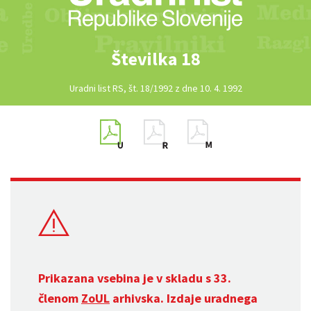
Številka 18
Uradni list RS, št. 18/1992 z dne 10. 4. 1992
Prikazana vsebina je v skladu s 33.
členom
ZoUL
arhivska. Izdaje uradnega