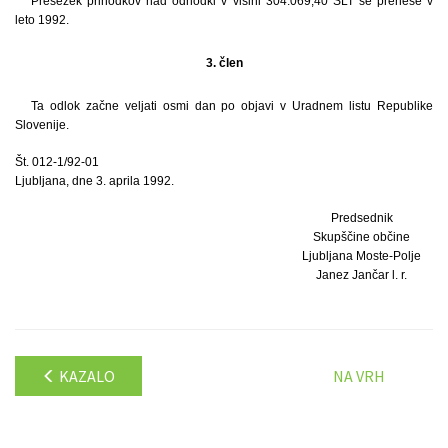
Presežek prihodkov nad odhodki v višini 304.069,40 SLT se prenese v
leto 1992.
3. člen
Ta odlok začne veljati osmi dan po objavi v Uradnem listu Republike
Slovenije.
Št. 012-1/92-01
Ljubljana, dne 3. aprila 1992.
Predsednik
Skupščine občine
Ljubljana Moste-Polje
Janez Jančar l. r.
KAZALO
NA VRH