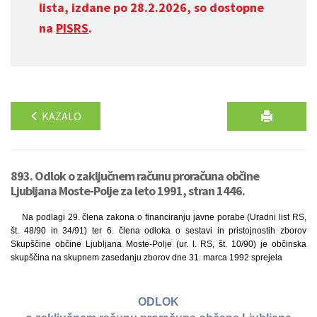
lista, izdane po 28.2.2026, so dostopne
na
PISRS
.
KAZALO
893. Odlok o zaključnem računu proračuna občine
Ljubljana Moste-Polje za leto 1991, stran 1446.
Na podlagi 29. člena zakona o financiranju javne porabe (Uradni list RS,
št. 48/90 in 34/91) ter 6. člena odloka o sestavi in pristojnostih zborov
Skupščine občine Ljubljana Moste-Polje (ur. l. RS, št. 10/90) je občinska
skupščina na skupnem zasedanju zborov dne 31. marca 1992 sprejela
ODLOK