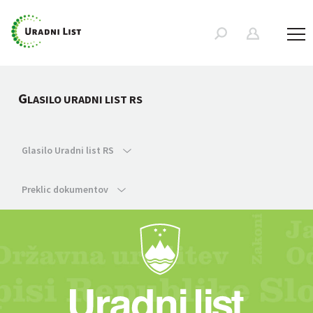
G
LASILO URADNI LIST RS
Glasilo Uradni list RS
Preklic dokumentov