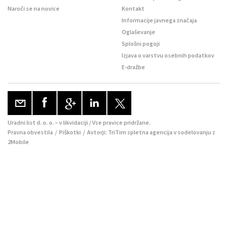
Naroči se na novice
Kontakt
Informacije javnega značaja
Oglaševanje
Splošni pogoji
Izjava o varstvu osebnih podatkov
E-dražbe
Uradni list d. o. o. – v likvidaciji / Vse pravice pridržane.
Pravna obvestila
/
Piškotki
/ Avtorji:
TriTim spletna agencija
v sodelovanju z
2Mobile