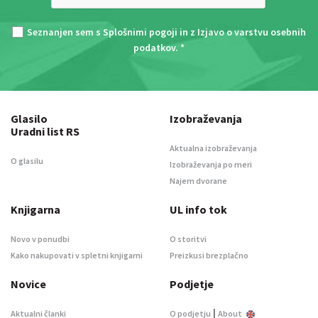
Seznanjen sem s
Splošnimi pogoji
in z
Izjavo o varstvu osebnih
podatkov
. *
Glasilo
Izobraževanja
Uradni list RS
Aktualna izobraževanja
O glasilu
Izobraževanja po meri
Najem dvorane
Knjigarna
UL info tok
Novo v ponudbi
O storitvi
Kako nakupovati v spletni knjigarni
Preizkusi brezplačno
Novice
Podjetje
|
Aktualni članki
O podjetju
About