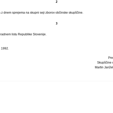
2
a z dnem sprejema na skupni seji zborov občinske skupščine.
3
Uradnem listu Republike Slovenije.
 1992.
Pre
Skupščine 
Martin Janžeko