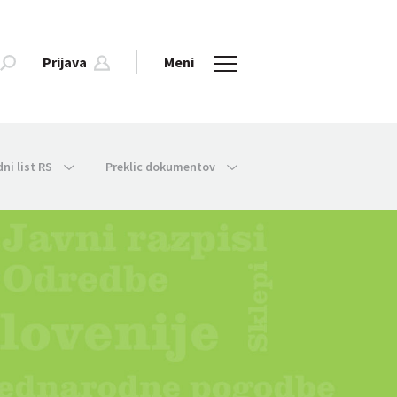
Prijava
Meni
dni list RS
Preklic dokumentov