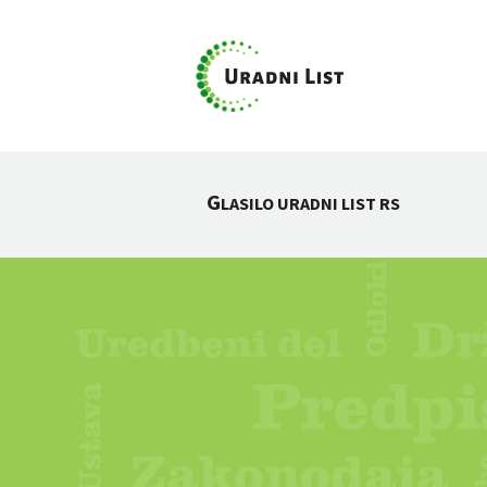
G
LASILO URADNI LIST RS