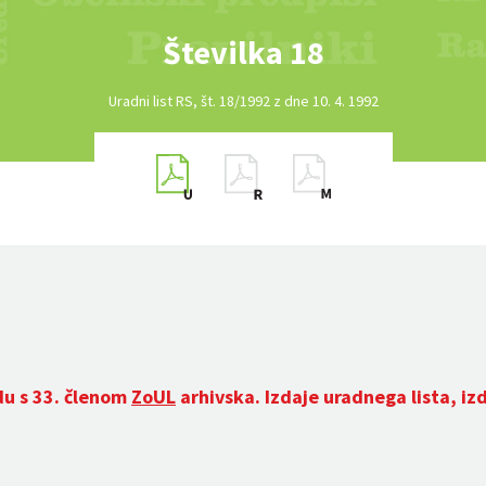
Številka 18
Uradni list RS, št. 18/1992 z dne 10. 4. 1992
du s 33. členom
ZoUL
arhivska. Izdaje uradnega lista, iz