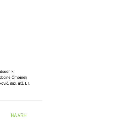
dsednik
občine Črnomelj
vič, dipl. inž. l. r.
NA VRH