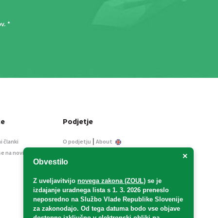
ov
. *
ce
Podjetje
|
i članki
O podjetju
About
se na novice
Kontakt
×
Obvestilo
Informacije javnega
značaja
Z uveljavitvijo
novega zakona (ZOUL)
se je
Oglaševanje
izdajanje uradnega lista s 1. 3. 2026 preneslo
Splošni pogoji
neposredno
na Službo Vlade Republike Slovenije
Izjava o varstvu osebnih
za zakonodajo
. Od tega datuma bodo vse objave
podatkov
dostopne izključno v elektronski obliki na