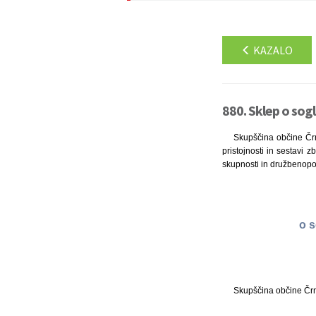
KAZALO
880. Sklep o sog
Skupščina občine Črn
pristojnosti in sestavi
skupnosti in družbenopol
o 
Skupščina občine Črn