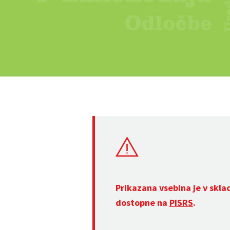
Prikazana vsebina je v skla
dostopne na
PISRS
.