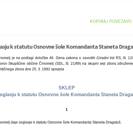
KOPIRAJ POVEZAVO
lasju k statutu Osnovne šole Komandanta Staneta Dragat
omelj je na podlagi določbe 46. člena zakona o zavodih (Uradni list RS, št. 12/
 zborov Skupščine občine Črnomelj (SDL, št. 21/89) na skupni seji zbora združene
itičnega zbora dne 25. 3. 1992 sprejela
SKLEP
soglasju k statutu Osnovne šole Komandanta Staneta Draga
1
omelj daje soglasje k statutu Osnovne šole Komandanta Staneta Dragatuš.