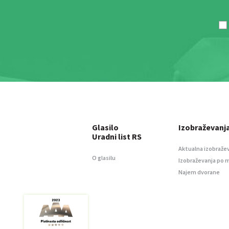
Glasilo
Izobraževanj
Uradni list RS
Aktualna izobraže
O glasilu
Izobraževanja po 
Najem dvorane