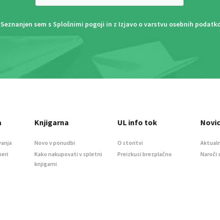
Seznanjen sem s
Splošnimi pogoji
in z
Izjavo o varstvu osebnih podatk
a
Knjigarna
UL info tok
Novi
vanja
Novo v ponudbi
O storitvi
Aktualn
meri
Kako nakupovati v spletni
Preizkusi brezplačno
Naroči 
knjigarni