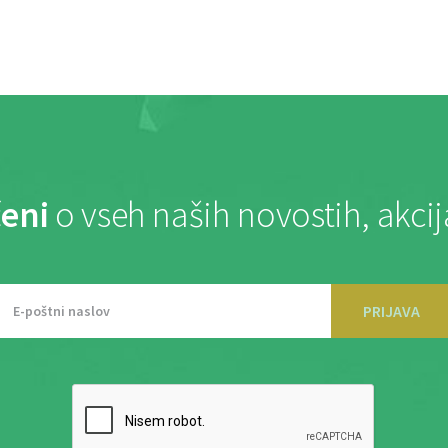
eni
o vseh naših novostih, akci
PRIJAVA