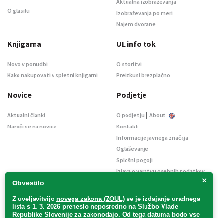
Aktualna izobraževanja
O glasilu
Izobraževanja po meri
Najem dvorane
Knjigarna
UL info tok
Novo v ponudbi
O storitvi
Kako nakupovati v spletni knjigarni
Preizkusi brezplačno
Novice
Podjetje
|
Aktualni članki
O podjetju
About
Naroči se na novice
Kontakt
Informacije javnega značaja
Oglaševanje
Splošni pogoji
Izjava o varstvu osebnih podatkov
×
E-dražbe
Obvestilo
Z uveljavitvijo
novega zakona (ZOUL)
se je
izdajanje uradnega
lista s 1. 3. 2026 preneslo
neposredno
na Službo Vlade
Republike Slovenije za zakonodajo
. Od tega datuma bodo vse