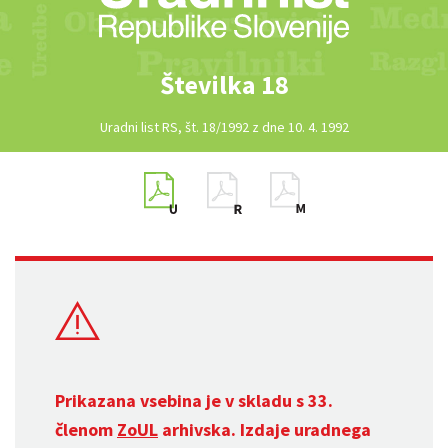
Številka 18
Uradni list RS, št. 18/1992 z dne 10. 4. 1992
Prikazana vsebina je v skladu s 33.
členom
ZoUL
arhivska. Izdaje uradnega