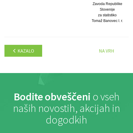
Zavoda Republike
Slovenije
za statistiko
Tomaž Banovec l. r.
KAZALO
NA VRH
Bodite obveščeni
o vseh
naših novostih, akcijah in
dogodkih