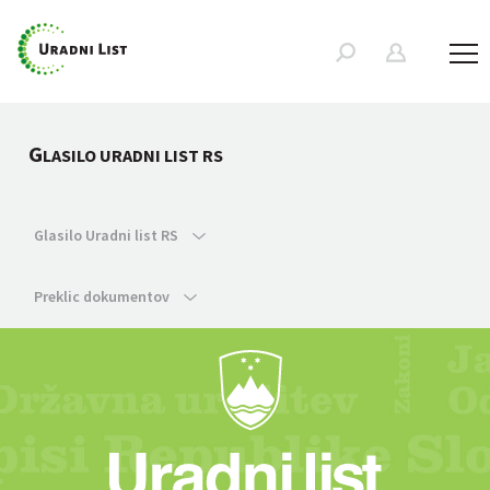
G
LASILO URADNI LIST RS
Glasilo Uradni list RS
Preklic dokumentov