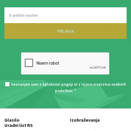
PRIJAVA
Seznanjen sem s
Splošnimi pogoji
in z
Izjavo o varstvu osebnih
podatkov
. *
Glasilo
Izobraževanja
Uradni list RS