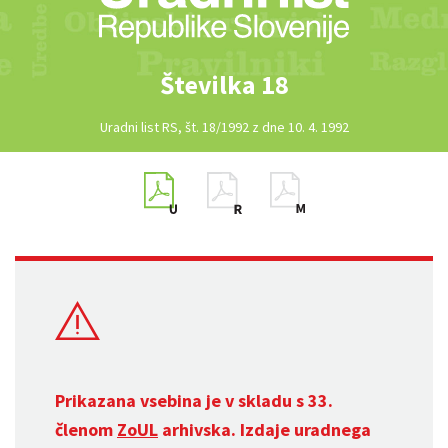
Številka 18
Uradni list RS, št. 18/1992 z dne 10. 4. 1992
Prikazana vsebina je v skladu s 33.
členom
ZoUL
arhivska. Izdaje uradnega