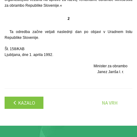
za obrambo Republike Slovenije.«
2
Ta odredba začne veljati naslednji dan po objavi v Uradnem listu
Republike Slovenije.
Št. 158/KAB
Ljubljana, dne 1. aprila 1992.
Minister za obrambo
Janez Janša l. r.
KAZALO
NA VRH