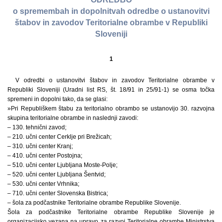
o spremembah in dopolnitvah odredbe o ustanovitvi
štabov in zavodov Teritorialne obrambe v Republiki
Sloveniji
1
V odredbi o ustanovitvi štabov in zavodov Teritorialne obrambe v
Republiki Sloveniji (Uradni list RS, št. 18/91 in 25/91-1) se osma točka
spremeni in dopolni tako, da se glasi:
»Pri Republiškem štabu za teritorialno obrambo se ustanovijo 30. razvojna
skupina teritorialne obrambe in naslednji zavodi:
– 130. tehnični zavod;
– 210. učni center Cerklje pri Brežicah;
– 310. učni center Kranj;
– 410. učni center Postojna;
– 510. učni center Ljubljana Moste-Polje;
– 520. učni center Ljubljana Šentvid;
– 530. učni center Vrhnika;
– 710. učni center Slovenska Bistrica;
– šola za podčastnike Teritorialne obrambe Republike Slovenije.
Šola za podčastnike Teritorialne obrambe Republike Slovenije je
organizacijsko vezana na upravo za razvoj Teritorialne obrambe Ministrstva