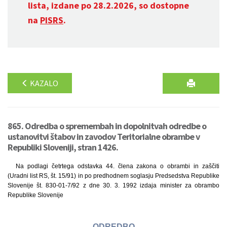
lista, izdane po 28.2.2026, so dostopne
na
PISRS
.
KAZALO
865. Odredba o spremembah in dopolnitvah odredbe o
ustanovitvi štabov in zavodov Teritorialne obrambe v
Republiki Sloveniji, stran 1426.
Na podlagi četrtega odstavka 44. člena zakona o obrambi in zaščiti
(Uradni list RS, št. 15/91) in po predhodnem soglasju Predsedstva Republike
Slovenije št. 830-01-7/92 z dne 30. 3. 1992 izdaja minister za obrambo
Republike Slovenije
ODREDBO