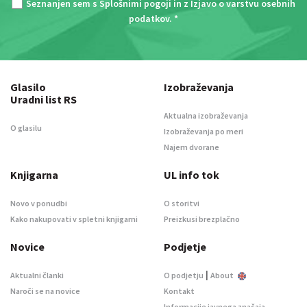
Seznanjen sem s
Splošnimi pogoji
in z
Izjavo o varstvu osebnih
podatkov
. *
Glasilo
Izobraževanja
Uradni list RS
Aktualna izobraževanja
O glasilu
Izobraževanja po meri
Najem dvorane
Knjigarna
UL info tok
Novo v ponudbi
O storitvi
Kako nakupovati v spletni knjigarni
Preizkusi brezplačno
Novice
Podjetje
|
Aktualni članki
O podjetju
About
Naroči se na novice
Kontakt
Informacije javnega značaja