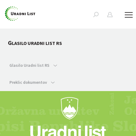
G
LASILO URADNI LIST RS
Glasilo Uradni list RS
Preklic dokumentov