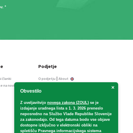
ov
. *
ce
Podjetje
|
i članki
O podjetju
About
se na novice
Kontakt
×
Obvestilo
Informacije javnega
značaja
Z uveljavitvijo
novega zakona (ZOUL)
se je
Oglaševanje
izdajanje uradnega lista s 1. 3. 2026 preneslo
Splošni pogoji
neposredno
na Službo Vlade Republike Slovenije
Izjava o varstvu osebnih
za zakonodajo
. Od tega datuma bodo vse objave
podatkov
dostopne izključno v elektronski obliki na
spletišču Pravnega informacijskega sistema
E-dražbe