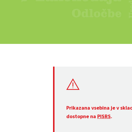
Prikazana vsebina je v skla
dostopne na
PISRS
.