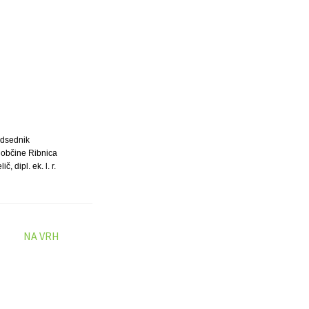
dsednik
 občine Ribnica
č, dipl. ek. l. r.
NA VRH