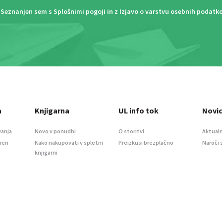
Seznanjen sem s
Splošnimi pogoji
in z
Izjavo o varstvu osebnih podatk
a
Knjigarna
UL info tok
Novi
vanja
Novo v ponudbi
O storitvi
Aktualn
meri
Kako nakupovati v spletni
Preizkusi brezplačno
Naroči 
knjigarni