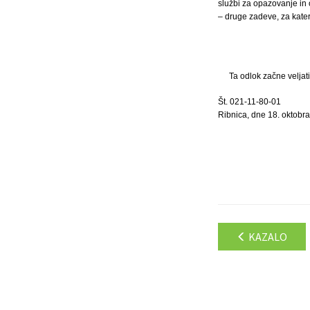
službi za opazovanje in 
– druge zadeve, za kate
Ta odlok začne veljat
Št. 021-11-80-01
Ribnica, dne 18. oktobr
KAZALO