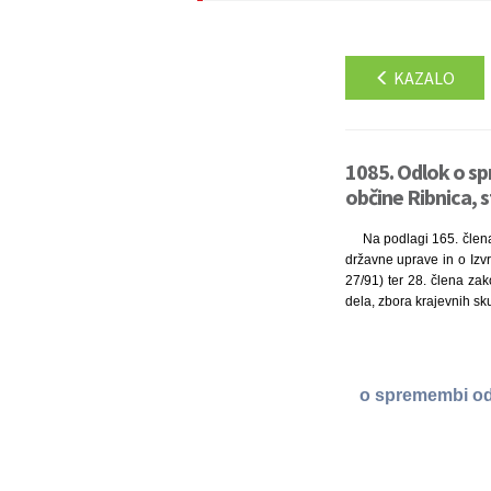
KAZALO
1085. Odlok o sp
občine Ribnica, s
Na podlagi 165. člena 
državne uprave in o Izvr
27/91) ter 28. člena zak
dela, zbora krajevnih sk
o spremembi odl