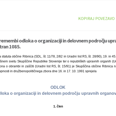
KOPIRAJ POVEZAVO
remembi odloka o organizaciji in delovnem področju up
tran 1085.
statuta občine Ribnica (SDL, št. 11/78, 2/82 in Uradni list RS, št. 28/90), 19. in 
šnem svetu Skupščine Republike Slovenije ter o republiških upravnih organih (Ura
ona o obrambi in zaščiti (Uradni list RS, št. 15/91) je Skupščina občine Ribnica
upnosti in družbenopolitičnega zbora dne 16. in 17. 10. 1991 sprejela
ODLOK
oka o organizaciji in delovnem področju upravnih organov
1. člen