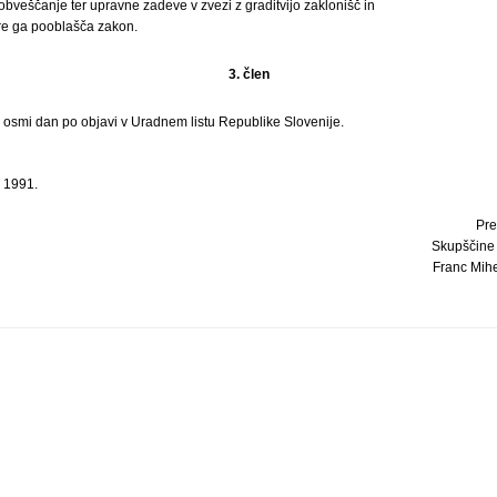
obveščanje ter upravne zadeve v zvezi z graditvijo zaklonišč in
re ga pooblašča zakon.
3. člen
i osmi dan po objavi v Uradnem listu Republike Slovenije.
a 1991.
Pre
Skupščine
Franc Miheli