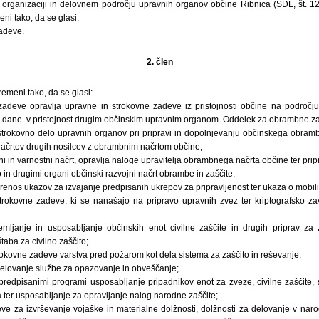
organizaciji in delovnem področju upravnih organov občine Ribnica (SDL, št. 12/8
ni tako, da se glasi:
adeve.
2. člen
remeni tako, da se glasi:
deve opravlja upravne in strokovne zadeve iz pristojnosti občine na področju
ane. v pristojnost drugim občinskim upravnim organom. Oddelek za obrambne zad
 strokovno delo upravnih organov pri pripravi in dopolnjevanju občinskega obramb
ačrtov drugih nosilcev z obrambnim načrtom občine;
 in varnostni načrt, opravlja naloge upravitelja obrambnega načrta občine ter prip
 in drugimi organi občinski razvojni načrt obrambe in zaščite;
prenos ukazov za izvajanje predpisanih ukrepov za pripravljenost ter ukaza o mobiliz
trokovne zadeve, ki se nanašajo na pripravo upravnih zvez ter kriptografsko z
emljanje in usposabljanje občinskih enot civilne zaščite in drugih priprav za 
aba za civilno zaščito;
rokovne zadeve varstva pred požarom kot dela sistema za zaščito in reševanje;
 delovanje službe za opazovanje in obveščanje;
 predpisanimi programi usposabljanje pripadnikov enot za zveze, civilne zaščite,
 ter usposabljanje za opravljanje nalog narodne zaščite;
e za izvrševanje vojaške in materialne dolžnosti, dolžnosti za delovanje v narodni 