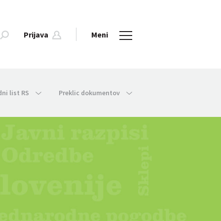
Prijava
Meni
dni list RS
Preklic dokumentov