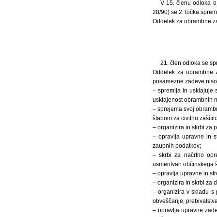
V 15. členu odloka o 
28/90) se 2. točka spreme
Oddelek za obrambne z
21. člen odloka se sp
Oddelek za obrambne za
posamezne zadeve niso d
– spremlja in usklajuje
usklajenost obrambnih n
– sprejema svoj obrambni
štabom za civilno zaščito
– organizira in skrbi za 
– opravlja upravne in s
zaupnih podatkov;
– skrbi za načrtno opr
usmeritvah občinskega št
– opravlja upravne in st
– organizira in skrbi za
– organizira v skladu s
obveščanje, prebivalstva
– opravlja upravne zadev