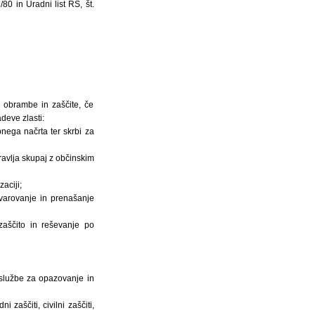
0 in Uradni list RS, št.
 obrambe in zaščite, če
eve zlasti:
nega načrta ter skrbi za
ravlja skupaj z občinskim
aciji;
avarovanje in prenašanje
zaščito in reševanje po
 službe za opazovanje in
zaščiti, civilni zaščiti,