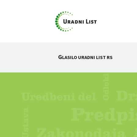
G
LASILO URADNI LIST RS