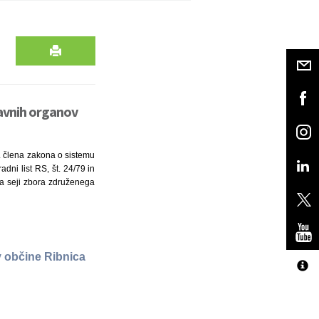
ravnih organov
45. člena zakona o sistemu
dni list RS, št. 24/79 in
 na seji zbora združenega
 občine Ribnica