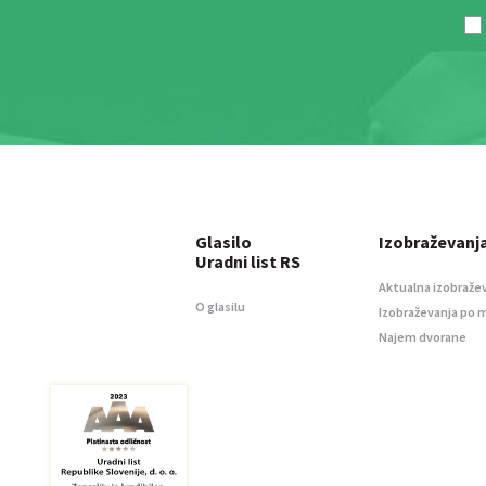
Glasilo
Izobraževanj
Uradni list RS
Aktualna izobraže
O glasilu
Izobraževanja po 
Najem dvorane