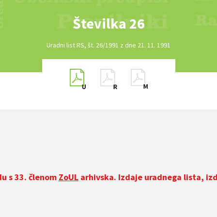
Številka 26
Uradni list RS, št. 26/1991 z dne 21. 11. 1991
du s 33. členom
ZoUL
arhivska. Izdaje uradnega lista, iz