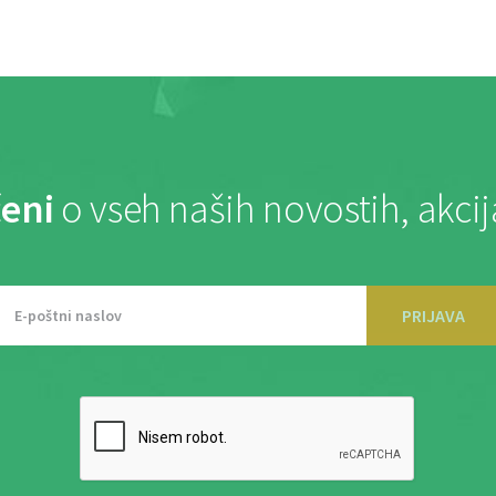
eni
o vseh naših novostih, akci
PRIJAVA