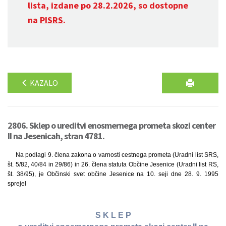
lista, izdane po 28.2.2026, so dostopne
na
PISRS
.
KAZALO
2806. Sklep o ureditvi enosmernega prometa skozi center
II na Jesenicah, stran 4781.
Na podlagi 9. člena zakona o varnosti cestnega prometa (Uradni list SRS,
št. 5/82, 40/84 in 29/86) in 26. člena statuta Občine Jesenice (Uradni list RS,
št. 38/95), je Občinski svet občine Jesenice na 10. seji dne 28. 9. 1995
sprejel
S K L E P