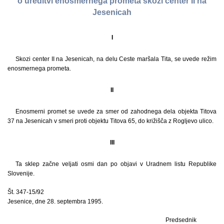
o ureditvi enosmernega prometa skozi center II na
Jesenicah
I
Skozi center II na Jesenicah, na delu Ceste maršala Tita, se uvede režim
enosmernega prometa.
II
Enosmerni promet se uvede za smer od zahodnega dela objekta Titova
37 na Jesenicah v smeri proti objektu Titova 65, do križišča z Rogljevo ulico.
III
Ta sklep začne veljati osmi dan po objavi v Uradnem listu Republike
Slovenije.
Št. 347-15/92
Jesenice, dne 28. septembra 1995.
Predsednik