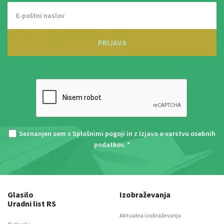
PRIJAVA
Seznanjen sem s
Splošnimi pogoji
in z
Izjavo o varstvu osebnih
podatkov
. *
Glasilo
Izobraževanja
Uradni list RS
Aktualna izobraževanja