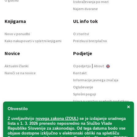
O glasilu
Izobraževanja po meri
Najem dvorane
Knjigarna
UL info tok
Novo v ponudbi
O storitvi
Kako nakupovati v spletni knjigarni
Preizkusi brezplačno
Novice
Podjetje
|
Aktualni članki
O podjetju
About
Naroči se na novice
Kontakt
Informacije javnega značaja
Oglaševanje
Splošni pogoji
Izjava o varstvu osebnih podatkov
×
E-dražbe
Obvestilo
Z uveljavitvijo
novega zakona (ZOUL)
se je
izdajanje uradnega
lista s 1. 3. 2026 preneslo
neposredno
na Službo Vlade
Republike Slovenije za zakonodajo
. Od tega datuma bodo vse
objave dostopne izključno v elektronski obliki na spletišču