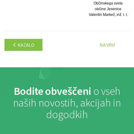
Občinskega sveta
občine Jesenice
Valentin Markež, inž. l. r.
KAZALO
NA VRH
Bodite obveščeni
o vseh
naših novostih, akcijah in
dogodkih