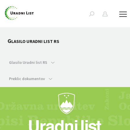
G
LASILO URADNI LIST RS
Glasilo Uradni list RS
Preklic dokumentov