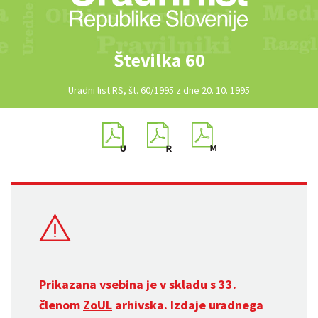
Številka 60
Uradni list RS, št. 60/1995 z dne 20. 10. 1995
Prikazana vsebina je v skladu s 33.
členom
ZoUL
arhivska. Izdaje uradnega