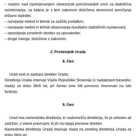
– nadzor nad izpolnjevanjem obveznosti poročevalskih enot za statistična
raziskovanja, za katera je s tem zakonom določena obveznost poročanja
državni statistiki;
– razvijanje metod in tehnik za zaščito podatkov;
– razvijanje metod in tehnik izkazovanja rezultatov statističnih raziskovanj;
– opravljanje posebnih storitev za uporabnike;
– druge naloge, določene z zakonom.
2. Predstojnik Urada
8. člen
Urad vodi in zastopa direktor Urada.
Direktorja Urada imenuje Vlada Republike Slovenije (v nadaljnjem besedilu:
vlada) za dobo štirih let, pri čemer sme biti ponovno imenovan na isto
funkcijo.
9. člen
Urad ima namestnika direktorja, ki nadomešča direktorja, če je odsoten ali
zadržan, z vsemi pravicami, ki jih na njega prenese direktor.
Namestnika direktorja Urada imenuje vlada na predlog direktorja Urada za
dobo štirih let.