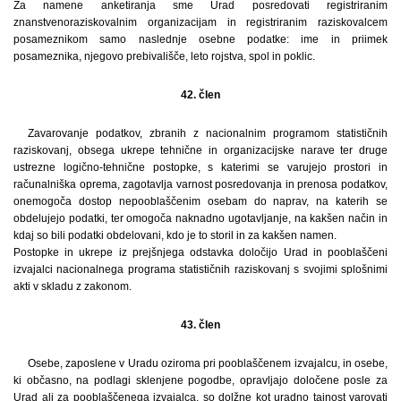
Za namene anketiranja sme Urad posredovati registriranim
znanstvenoraziskovalnim organizacijam in registriranim raziskovalcem
posameznikom samo naslednje osebne podatke: ime in priimek
posameznika, njegovo prebivališče, leto rojstva, spol in poklic.
42. člen
Zavarovanje podatkov, zbranih z nacionalnim programom statističnih
raziskovanj, obsega ukrepe tehnične in organizacijske narave ter druge
ustrezne logično-tehnične postopke, s katerimi se varujejo prostori in
računalniška oprema, zagotavlja varnost posredovanja in prenosa podatkov,
onemogoča dostop nepooblaščenim osebam do naprav, na katerih se
obdelujejo podatki, ter omogoča naknadno ugotavljanje, na kakšen način in
kdaj so bili podatki obdelovani, kdo je to storil in za kakšen namen.
Postopke in ukrepe iz prejšnjega odstavka določijo Urad in pooblaščeni
izvajalci nacionalnega programa statističnih raziskovanj s svojimi splošnimi
akti v skladu z zakonom.
43. člen
Osebe, zaposlene v Uradu oziroma pri pooblaščenem izvajalcu, in osebe,
ki občasno, na podlagi sklenjene pogodbe, opravljajo določene posle za
Urad ali za pooblaščenega izvajalca, so dolžne kot uradno tajnost varovati