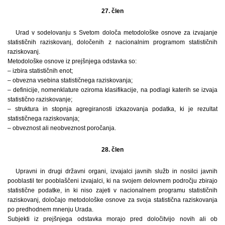
27. člen
Urad v sodelovanju s Svetom določa metodološke osnove za izvajanje
statističnih raziskovanj, določenih z nacionalnim programom statističnih
raziskovanj.
Metodološke osnove iz prejšnjega odstavka so:
– izbira statističnih enot;
– obvezna vsebina statističnega raziskovanja;
– definicije, nomenklature oziroma klasifikacije, na podlagi katerih se izvaja
statistično raziskovanje;
– struktura in stopnja agregiranosti izkazovanja podatka, ki je rezultat
statističnega raziskovanja;
– obveznost ali neobveznost poročanja.
28. člen
Upravni in drugi državni organi, izvajalci javnih služb in nosilci javnih
pooblastil ter pooblaščeni izvajalci, ki na svojem delovnem področju zbirajo
statistične podatke, in ki niso zajeti v nacionalnem programu statističnih
raziskovanj, določajo metodološke osnove za svoja statistična raziskovanja
po predhodnem mnenju Urada.
Subjekti iz prejšnjega odstavka morajo pred določitvijo novih ali ob