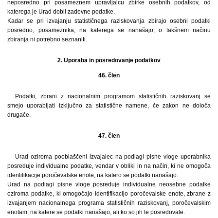
neposredno pri posameznem upravljalcu zbirke osebnih podatkov, od
katerega je Urad dobil zadevne podatke.
Kadar se pri izvajanju statističnega raziskovanja zbirajo osebni podatki
posredno, posameznika, na katerega se nanašajo, o takšnem načinu
zbiranja ni potrebno seznaniti.
2. Uporaba in posredovanje podatkov
46. člen
Podatki, zbrani z nacionalnim programom statističnih raziskovanj se
smejo uporabljati izključno za statistične namene, če zakon ne določa
drugače.
47. člen
Urad oziroma pooblaščeni izvajalec na podlagi pisne vloge uporabnika
posreduje individualne podatke, vendar v obliki in na način, ki ne omogoča
identifikacije poročevalske enote, na katero se podatki nanašajo.
Urad na podlagi pisne vloge posreduje individualne neosebne podatke
oziroma podatke, ki omogočajo identifikacijo poročevalske enote, zbrane z
izvajanjem nacionalnega programa statističnih raziskovanj, poročevalskim
enotam, na katere se podatki nanašajo, ali ko so jih te posredovale.