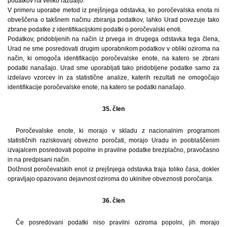
podatkov na veliko razdaljo.
V primeru uporabe metod iz prejšnjega odstavka, ko poročevalska enota ni
obveščena o takšnem načinu zbiranja podatkov, lahko Urad povezuje tako
zbrane podatke z identifikacijskimi podatki o poročevalski enoti.
Podatkov, pridobljenih na način iz prvega in drugega odstavka tega člena,
Urad ne sme posredovati drugim uporabnikom podatkov v obliki oziroma na
način, ki omogoča identifikacijo poročevalske enote, na katero se zbrani
podatki nanašajo. Urad sme uporabljati tako pridobljene podatke samo za
izdelavo vzorcev in za statistične analize, katerih rezultati ne omogočajo
identifikacije poročevalske enote, na katero se podatki nanašajo.
35. člen
Poročevalske enote, ki morajo v skladu z nacionalnim programom
statističnih raziskovanj obvezno poročati, morajo Uradu in pooblaščenim
izvajalcem posredovati popolne in pravilne podatke brezplačno, pravočasno
in na predpisani način.
Dolžnost poročevalskih enot iz prejšnjega odstavka traja toliko časa, dokler
opravljajo opazovano dejavnost oziroma do ukinitve obveznosti poročanja.
36. člen
Če posredovani podatki niso pravilni oziroma popolni, jih morajo