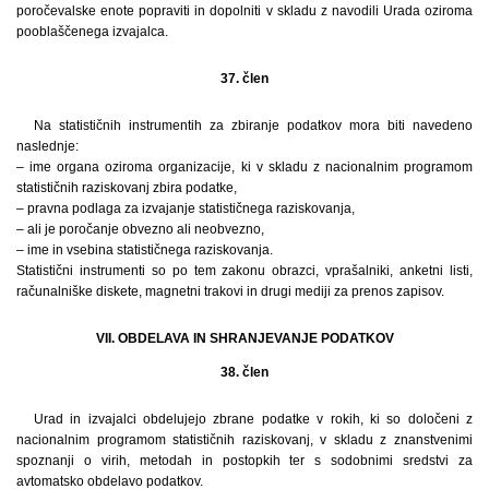
poročevalske enote popraviti in dopolniti v skladu z navodili Urada oziroma
pooblaščenega izvajalca.
37. člen
Na statističnih instrumentih za zbiranje podatkov mora biti navedeno
naslednje:
– ime organa oziroma organizacije, ki v skladu z nacionalnim programom
statističnih raziskovanj zbira podatke,
– pravna podlaga za izvajanje statističnega raziskovanja,
– ali je poročanje obvezno ali neobvezno,
– ime in vsebina statističnega raziskovanja.
Statistični instrumenti so po tem zakonu obrazci, vprašalniki, anketni listi,
računalniške diskete, magnetni trakovi in drugi mediji za prenos zapisov.
VII. OBDELAVA IN SHRANJEVANJE PODATKOV
38. člen
Urad in izvajalci obdelujejo zbrane podatke v rokih, ki so določeni z
nacionalnim programom statističnih raziskovanj, v skladu z znanstvenimi
spoznanji o virih, metodah in postopkih ter s sodobnimi sredstvi za
avtomatsko obdelavo podatkov.