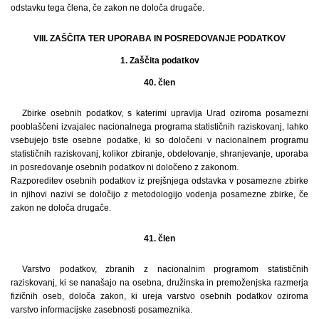
odstavku tega člena, če zakon ne določa drugače.
VIII. ZAŠČITA TER UPORABA IN POSREDOVANJE PODATKOV
1. Zaščita podatkov
40. člen
Zbirke osebnih podatkov, s katerimi upravlja Urad oziroma posamezni
pooblaščeni izvajalec nacionalnega programa statističnih raziskovanj, lahko
vsebujejo tiste osebne podatke, ki so določeni v nacionalnem programu
statističnih raziskovanj, kolikor zbiranje, obdelovanje, shranjevanje, uporaba
in posredovanje osebnih podatkov ni določeno z zakonom.
Razporeditev osebnih podatkov iz prejšnjega odstavka v posamezne zbirke
in njihovi nazivi se določijo z metodologijo vodenja posamezne zbirke, če
zakon ne določa drugače.
41. člen
Varstvo podatkov, zbranih z nacionalnim programom statističnih
raziskovanj, ki se nanašajo na osebna, družinska in premoženjska razmerja
fizičnih oseb, določa zakon, ki ureja varstvo osebnih podatkov oziroma
varstvo informacijske zasebnosti posameznika.