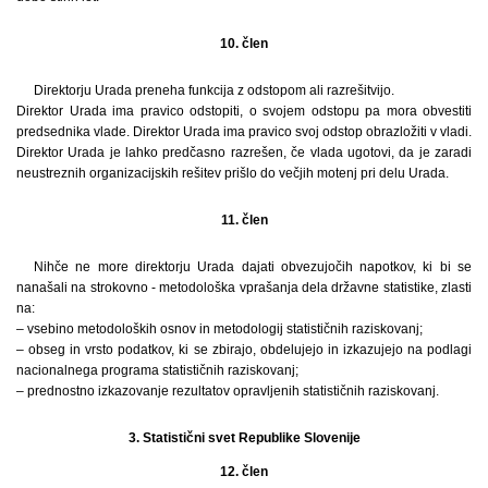
10. člen
Direktorju Urada preneha funkcija z odstopom ali razrešitvijo.
Direktor Urada ima pravico odstopiti, o svojem odstopu pa mora obvestiti
predsednika vlade. Direktor Urada ima pravico svoj odstop obrazložiti v vladi.
Direktor Urada je lahko predčasno razrešen, če vlada ugotovi, da je zaradi
neustreznih organizacijskih rešitev prišlo do večjih motenj pri delu Urada.
11. člen
Nihče ne more direktorju Urada dajati obvezujočih napotkov, ki bi se
nanašali na strokovno - metodološka vprašanja dela državne statistike, zlasti
na:
– vsebino metodoloških osnov in metodologij statističnih raziskovanj;
– obseg in vrsto podatkov, ki se zbirajo, obdelujejo in izkazujejo na podlagi
nacionalnega programa statističnih raziskovanj;
– prednostno izkazovanje rezultatov opravljenih statističnih raziskovanj.
3. Statistični svet Republike Slovenije
12. člen