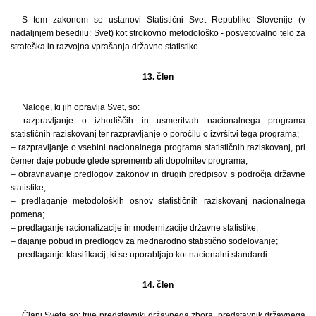
S tem zakonom se ustanovi Statistični Svet Republike Slovenije (v
nadaljnjem besedilu: Svet) kot strokovno metodološko - posvetovalno telo za
strateška in razvojna vprašanja državne statistike.
13. člen
Naloge, ki jih opravlja Svet, so:
– razpravljanje o izhodiščih in usmeritvah nacionalnega programa
statističnih raziskovanj ter razpravljanje o poročilu o izvršitvi tega programa;
– razpravljanje o vsebini nacionalnega programa statističnih raziskovanj, pri
čemer daje pobude glede sprememb ali dopolnitev programa;
– obravnavanje predlogov zakonov in drugih predpisov s področja državne
statistike;
– predlaganje metodoloških osnov statističnih raziskovanj nacionalnega
pomena;
– predlaganje racionalizacije in modernizacije državne statistike;
– dajanje pobud in predlogov za mednarodno statistično sodelovanje;
– predlaganje klasifikacij, ki se uporabljajo kot nacionalni standardi.
14. člen
Člani Sveta so: trije predstavniki državnega zbora, predstavnik državnega