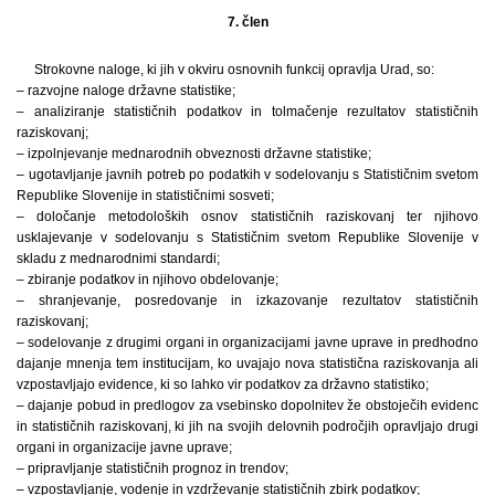
7. člen
Strokovne naloge, ki jih v okviru osnovnih funkcij opravlja Urad, so:
– razvojne naloge državne statistike;
– analiziranje statističnih podatkov in tolmačenje rezultatov statističnih
raziskovanj;
– izpolnjevanje mednarodnih obveznosti državne statistike;
– ugotavljanje javnih potreb po podatkih v sodelovanju s Statističnim svetom
Republike Slovenije in statističnimi sosveti;
– določanje metodoloških osnov statističnih raziskovanj ter njihovo
usklajevanje v sodelovanju s Statističnim svetom Republike Slovenije v
skladu z mednarodnimi standardi;
– zbiranje podatkov in njihovo obdelovanje;
– shranjevanje, posredovanje in izkazovanje rezultatov statističnih
raziskovanj;
– sodelovanje z drugimi organi in organizacijami javne uprave in predhodno
dajanje mnenja tem institucijam, ko uvajajo nova statistična raziskovanja ali
vzpostavljajo evidence, ki so lahko vir podatkov za državno statistiko;
– dajanje pobud in predlogov za vsebinsko dopolnitev že obstoječih evidenc
in statističnih raziskovanj, ki jih na svojih delovnih področjih opravljajo drugi
organi in organizacije javne uprave;
– pripravljanje statističnih prognoz in trendov;
– vzpostavljanje, vodenje in vzdrževanje statističnih zbirk podatkov;