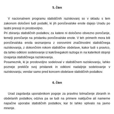
5. člen
V nacionalnem programu statističnih raziskovanj so v skladu s tem
zakonom določeni tudi podatki, ki jih poročevalske enote dajejo Uradu po
lastni presoji in prostovoljno.
Pri zbiranju statističnih podatkov, za katere ni določeno obvezno poročanje,
temelji poročanje na pristanku poročevalske enote. V teh primerih mora biti
poročevalska enota seznanjena z osnovnimi značilnostmi statističnega
raziskovanja, z dokončnim rokom statistične obdelave, kakor tudi s pravico,
da lahko odkloni sodelovanje iz kakršnegakoli razloga in na katerikoli stopnji
izvajanja statističnega raziskovanja.
Posameznik, ki je prostovoljno sodeloval v statističnem raziskovanju, lahko
pozneje prekliče svoj pristanek in odkloni nadaljnje sodelovanje v
raziskovanju, vendar samo pred koncem obdelave statističnih podatkov.
6. člen
Urad zagotavlja uporabnikom pogoje za pravilno tolmačenje zbranih in
obdelanih podatkov, odziva pa se tudi na primere naključne ali namerne
napačne uporabe statističnih podatkov, kar bi lahko vplivalo na javno
mnenje.