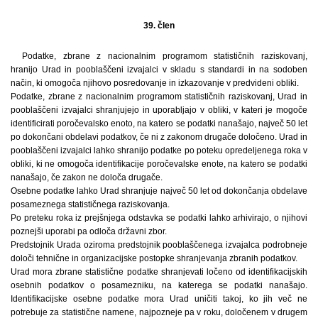
39. člen
Podatke, zbrane z nacionalnim programom statističnih raziskovanj,
hranijo Urad in pooblaščeni izvajalci v skladu s standardi in na sodoben
način, ki omogoča njihovo posredovanje in izkazovanje v predvideni obliki.
Podatke, zbrane z nacionalnim programom statističnih raziskovanj, Urad in
pooblaščeni izvajalci shranjujejo in uporabljajo v obliki, v kateri je mogoče
identificirati poročevalsko enoto, na katero se podatki nanašajo, največ 50 let
po dokončani obdelavi podatkov, če ni z zakonom drugače določeno. Urad in
pooblaščeni izvajalci lahko shranijo podatke po poteku opredeljenega roka v
obliki, ki ne omogoča identifikacije poročevalske enote, na katero se podatki
nanašajo, če zakon ne določa drugače.
Osebne podatke lahko Urad shranjuje največ 50 let od dokončanja obdelave
posameznega statističnega raziskovanja.
Po preteku roka iz prejšnjega odstavka se podatki lahko arhivirajo, o njihovi
poznejši uporabi pa odloča državni zbor.
Predstojnik Urada oziroma predstojnik pooblaščenega izvajalca podrobneje
določi tehnične in organizacijske postopke shranjevanja zbranih podatkov.
Urad mora zbrane statistične podatke shranjevati ločeno od identifikacijskih
osebnih podatkov o posamezniku, na katerega se podatki nanašajo.
Identifikacijske osebne podatke mora Urad uničiti takoj, ko jih več ne
potrebuje za statistične namene, najpozneje pa v roku, določenem v drugem