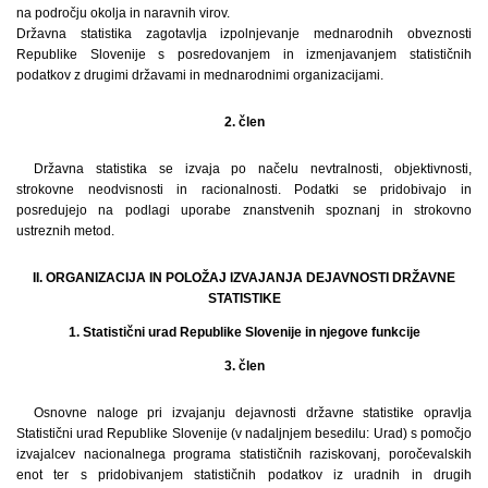
na področju okolja in naravnih virov.
Državna statistika zagotavlja izpolnjevanje mednarodnih obveznosti
Republike Slovenije s posredovanjem in izmenjavanjem statističnih
podatkov z drugimi državami in mednarodnimi organizacijami.
2. člen
Državna statistika se izvaja po načelu nevtralnosti, objektivnosti,
strokovne neodvisnosti in racionalnosti. Podatki se pridobivajo in
posredujejo na podlagi uporabe znanstvenih spoznanj in strokovno
ustreznih metod.
II. ORGANIZACIJA IN POLOŽAJ IZVAJANJA DEJAVNOSTI DRŽAVNE
STATISTIKE
1. Statistični urad Republike Slovenije in njegove funkcije
3. člen
Osnovne naloge pri izvajanju dejavnosti državne statistike opravlja
Statistični urad Republike Slovenije (v nadaljnjem besedilu: Urad) s pomočjo
izvajalcev nacionalnega programa statističnih raziskovanj, poročevalskih
enot ter s pridobivanjem statističnih podatkov iz uradnih in drugih