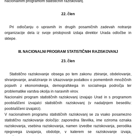
nacionalnim programom statističnih raziskovanj.
22. člen
Pri odločanju o upravnih in drugih posamičnih zadevah notranje
organizacije dela iz svoje pristojnosti izdaja direktor Urada odločbe in
sklepe.
III. NACIONALNI PROGRAM STATISTIČNIH RAZISKOVANJ
23. člen
Statistično raziskovanje obsega po tem zakonu zbiranje, obdelovanje,
shranjevanje, analiziranje in izkazovanje podatkov o pomembnih množičnih
pojavih z ekonomskega, demografskega in socialnega področja ter
problematike varstva okolja in naravnih virov.
Nacionalni program statističnih raziskovanj izvajajo Urad in s programom
pooblaščeni izvajalci statističnih raziskovanj (v nadaljnjem besedilu:
pooblaščeni izvajalci).
V nacionalnem programu statističnih raziskovanj se za vsako posamezno
statistično raziskovanje določijo: zaporedna številka, ime oziroma oznaka
raziskovanja, vsebina raziskovanja, namen izvedbe raziskovanja, perodika
njegovega izvajanja, obdobje, v katerem se raziskovanje izvaja,