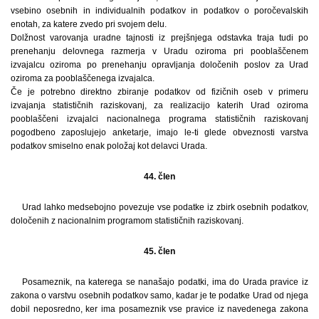
vsebino osebnih in individualnih podatkov in podatkov o poročevalskih
enotah, za katere zvedo pri svojem delu.
Dolžnost varovanja uradne tajnosti iz prejšnjega odstavka traja tudi po
prenehanju delovnega razmerja v Uradu oziroma pri pooblaščenem
izvajalcu oziroma po prenehanju opravljanja določenih poslov za Urad
oziroma za pooblaščenega izvajalca.
Če je potrebno direktno zbiranje podatkov od fizičnih oseb v primeru
izvajanja statističnih raziskovanj, za realizacijo katerih Urad oziroma
pooblaščeni izvajalci nacionalnega programa statističnih raziskovanj
pogodbeno zaposlujejo anketarje, imajo le-ti glede obveznosti varstva
podatkov smiselno enak položaj kot delavci Urada.
44. člen
Urad lahko medsebojno povezuje vse podatke iz zbirk osebnih podatkov,
določenih z nacionalnim programom statističnih raziskovanj.
45. člen
Posameznik, na katerega se nanašajo podatki, ima do Urada pravice iz
zakona o varstvu osebnih podatkov samo, kadar je te podatke Urad od njega
dobil neposredno, ker ima posameznik vse pravice iz navedenega zakona