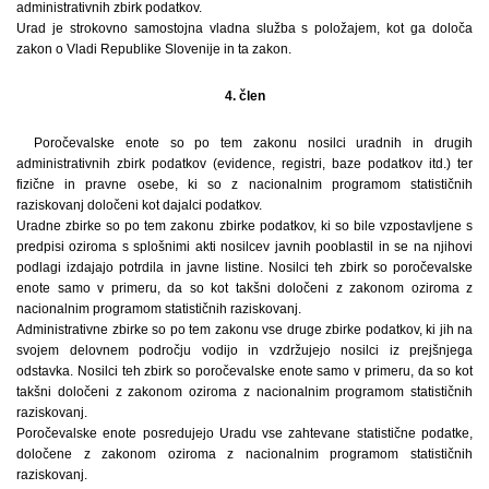
administrativnih zbirk podatkov.
Urad je strokovno samostojna vladna služba s položajem, kot ga določa
zakon o Vladi Republike Slovenije in ta zakon.
4. člen
Poročevalske enote so po tem zakonu nosilci uradnih in drugih
administrativnih zbirk podatkov (evidence, registri, baze podatkov itd.) ter
fizične in pravne osebe, ki so z nacionalnim programom statističnih
raziskovanj določeni kot dajalci podatkov.
Uradne zbirke so po tem zakonu zbirke podatkov, ki so bile vzpostavljene s
predpisi oziroma s splošnimi akti nosilcev javnih pooblastil in se na njihovi
podlagi izdajajo potrdila in javne listine. Nosilci teh zbirk so poročevalske
enote samo v primeru, da so kot takšni določeni z zakonom oziroma z
nacionalnim programom statističnih raziskovanj.
Administrativne zbirke so po tem zakonu vse druge zbirke podatkov, ki jih na
svojem delovnem področju vodijo in vzdržujejo nosilci iz prejšnjega
odstavka. Nosilci teh zbirk so poročevalske enote samo v primeru, da so kot
takšni določeni z zakonom oziroma z nacionalnim programom statističnih
raziskovanj.
Poročevalske enote posredujejo Uradu vse zahtevane statistične podatke,
določene z zakonom oziroma z nacionalnim programom statističnih
raziskovanj.