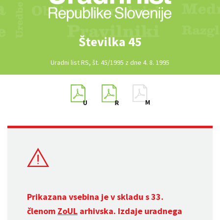
Številka 45
Uradni list RS, št. 45/1995 z dne 4. 8. 1995
Prikazana vsebina je v skladu s 33.
členom
ZoUL
arhivska. Izdaje uradnega