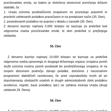
poročevalska enota, za katero je določena obveznost poročanja državni
statistiki, če:
1. Uradu oziroma pooblaščenim izvajalcem ne posreduje popolnih in
pravilnih zahtevanih podatkov pravočasno in na predpisani način (35. člen),
2. posredovanih podatkov ne popravi v skladu z navodili (36. člen).
Z denarno kaznijo najmanj 5.000 tolarjev se kaznuje za prekršek tudi
odgovorna oseba poročevalske enote, ki stori prekršek iz prejšnjega
odstavka.
55. člen
Z denarno kaznijo najmanj 10.000 tolarjev se kaznuje za prekršek
odgovorna oseba upravnega in drugega državnega organa, izvajalca javnih
služb oziroma nosilca javnih pooblastil ter pooblaščenega izvajalca, ki na
svojem delovnem področju zbirajo podatke, določene z nacionalnim
programom statističnih raziskovanj, če pred vzpostavitvijo novih ali pri
dopolnjevanju obstoječih uradnih in drugih administrativnih zbirk podatkov
(evidence, registri, baze podatkov, ipd.) ne zahteva mnenja Urada (drugi
odstavek 28. člena).
56. člen