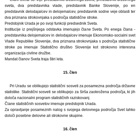
sveta, dva predstavnika vlade, predstavnik Banke Slovenije, po en
predstavnik delodajalcev in delojemalcev, predstavnik sodne veje oblasti ter
dva priznana strokovnjaka s področja statistične stroke.
Predstojnik Urada je po svoji funkciji predsednik Sveta.
Institucije iz prejšnjega odstavka imenujejo člane Sveta. Po enega člana -
predstavnika delojemalcev in delodajalcev imenuje Ekonomsko-socialni svet
Vlade Republike Slovenije, dva priznana strokovnjaka s področja statistične
stroke pa imenuje Statistično društvo Slovenije kot strokovno interesna
organizacija civilne družbe.
Mandat članov Sveta traja štiri leta.
15. člen
Pri Uradu se oblikujejo statistični sosveti za posamezna področja državne
statistike. Statistični sosveti se oblikujejo za širša zaokrožena področja, ki jih
določa nacionalni program statističnih raziskovanj.
Člane statističnih sosvetov imenuje predstojnik Urada.
Za opravljanje posameznih nalog s svojega delovnega področja Svet lahko
določi posebne delovne ali strokovne skupine.
16. člen