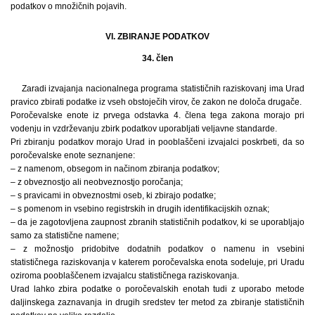
podatkov o množičnih pojavih.
VI. ZBIRANJE PODATKOV
34. člen
Zaradi izvajanja nacionalnega programa statističnih raziskovanj ima Urad
pravico zbirati podatke iz vseh obstoječih virov, če zakon ne določa drugače.
Poročevalske enote iz prvega odstavka 4. člena tega zakona morajo pri
vodenju in vzdrževanju zbirk podatkov uporabljati veljavne standarde.
Pri zbiranju podatkov morajo Urad in pooblaščeni izvajalci poskrbeti, da so
poročevalske enote seznanjene:
– z namenom, obsegom in načinom zbiranja podatkov;
– z obveznostjo ali neobveznostjo poročanja;
– s pravicami in obveznostmi oseb, ki zbirajo podatke;
– s pomenom in vsebino registrskih in drugih identifikacijskih oznak;
– da je zagotovljena zaupnost zbranih statističnih podatkov, ki se uporabljajo
samo za statistične namene;
– z možnostjo pridobitve dodatnih podatkov o namenu in vsebini
statističnega raziskovanja v katerem poročevalska enota sodeluje, pri Uradu
oziroma pooblaščenem izvajalcu statističnega raziskovanja.
Urad lahko zbira podatke o poročevalskih enotah tudi z uporabo metode
daljinskega zaznavanja in drugih sredstev ter metod za zbiranje statističnih