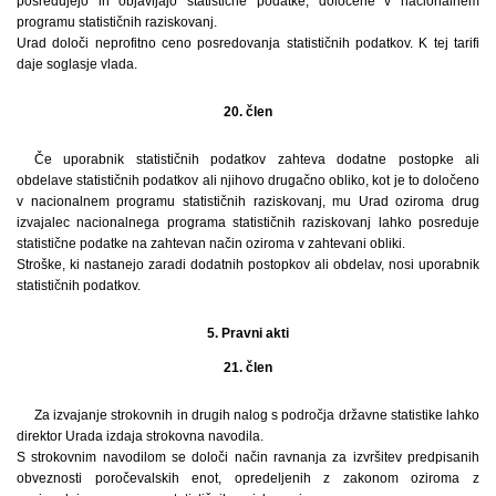
posredujejo in objavljajo statistične podatke, določene v nacionalnem
programu statističnih raziskovanj.
Urad določi neprofitno ceno posredovanja statističnih podatkov. K tej tarifi
daje soglasje vlada.
20. člen
Če uporabnik statističnih podatkov zahteva dodatne postopke ali
obdelave statističnih podatkov ali njihovo drugačno obliko, kot je to določeno
v nacionalnem programu statističnih raziskovanj, mu Urad oziroma drug
izvajalec nacionalnega programa statističnih raziskovanj lahko posreduje
statistične podatke na zahtevan način oziroma v zahtevani obliki.
Stroške, ki nastanejo zaradi dodatnih postopkov ali obdelav, nosi uporabnik
statističnih podatkov.
5. Pravni akti
21. člen
Za izvajanje strokovnih in drugih nalog s področja državne statistike lahko
direktor Urada izdaja strokovna navodila.
S strokovnim navodilom se določi način ravnanja za izvršitev predpisanih
obveznosti poročevalskih enot, opredeljenih z zakonom oziroma z