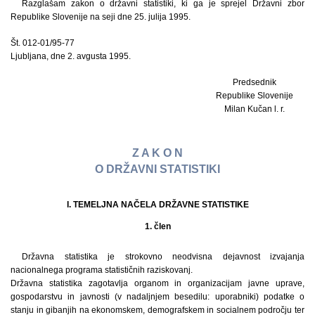
Razglašam zakon o državni statistiki, ki ga je sprejel Državni zbor
Republike Slovenije na seji dne 25. julija 1995.
Št. 012-01/95-77
Ljubljana, dne 2. avgusta 1995.
Predsednik
Republike Slovenije
Milan Kučan l. r.
Z A K O N
O DRŽAVNI STATISTIKI
I. TEMELJNA NAČELA DRŽAVNE STATISTIKE
1. člen
Državna statistika je strokovno neodvisna dejavnost izvajanja
nacionalnega programa statističnih raziskovanj.
Državna statistika zagotavlja organom in organizacijam javne uprave,
gospodarstvu in javnosti (v nadaljnjem besedilu: uporabniki) podatke o
stanju in gibanjih na ekonomskem, demografskem in socialnem področju ter