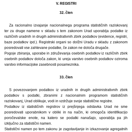
V. REGISTRI
32. člen
Za racionalno izvajanje nacionalnega programa statističnih raziskovanj
ter za druge namene v skladu s tem zakonom Urad uporablja podatke iz
različnih uradnih in drugih administrativnih zbirk podatkov (evidence, registri,
baze podatkov ipd.). Registrski organi so dolžni Uradu v skladu z zakonom
posredovati vse zahtevane podatke, če zakon ne določa drugače.
Pogoje zbiranja, uporabe in združevanja osebnih podatkov iz različnih zbirk
osebnih podatkov določa zakon, ki ureja varstvo osebnih podatkov oziroma
varstvo informacijske zasebnosti posameznika.
33. člen
S povezovanjem podatkov iz uradnih in drugih administrativnih zbirk
podatkov s podatki, zbranimi z nacionalnim programom statističnih
raziskovanj, Urad oblikuje, vodi in vzdržuje svoje statistične registre.
Podatkov iz statističnih registrov iz prejšnjega odstavka Urad ne sme
posredovati uporabnikom v obliki in na način, ki omogoča identifikacijo
poročevalske enote, na katero se podatki nanašajo, uporablja pa jih
izključno za statistični namen.
Statistični namen po tem zakonu je zagotavljanje in izkazovanje agregatnih