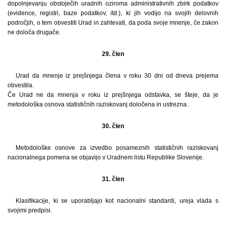
dopolnjevanju obstoječih uradnih oziroma administrativnih zbirk podatkov
(evidence, registri, baze podatkov, itd.), ki jih vodijo na svojih delovnih
področjih, o tem obvestiti Urad in zahtevati, da poda svoje mnenje, če zakon
ne določa drugače.
29. člen
Urad da mnenje iz prejšnjega člena v roku 30 dni od dneva prejema
obvestila.
Če Urad ne da mnenja v roku iz prejšnjega odstavka, se šteje, da je
metodološka osnova statističnih raziskovanj določena in ustrezna.
30. člen
Metodološke osnove za izvedbo posameznih statističnih raziskovanj
nacionalnega pomena se objavijo v Uradnem listu Republike Slovenije.
31. člen
Klasifikacije, ki se uporabljajo kot nacionalni standardi, ureja vlada s
svojimi predpisi.