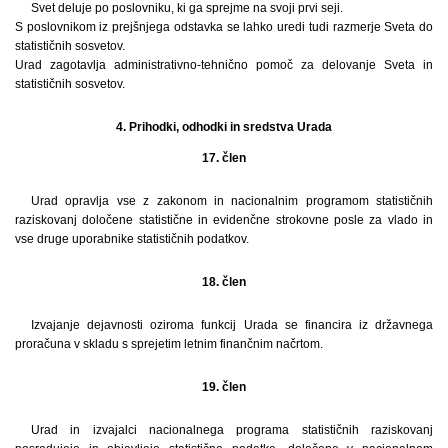
Svet deluje po poslovniku, ki ga sprejme na svoji prvi seji.
S poslovnikom iz prejšnjega odstavka se lahko uredi tudi razmerje Sveta do
statističnih sosvetov.
Urad zagotavlja administrativno-tehnično pomoč za delovanje Sveta in
statističnih sosvetov.
4. Prihodki, odhodki in sredstva Urada
17. člen
Urad opravlja vse z zakonom in nacionalnim programom statističnih
raziskovanj določene statistične in evidenčne strokovne posle za vlado in
vse druge uporabnike statističnih podatkov.
18. člen
Izvajanje dejavnosti oziroma funkcij Urada se financira iz državnega
proračuna v skladu s sprejetim letnim finančnim načrtom.
19. člen
Urad in izvajalci nacionalnega programa statističnih raziskovanj