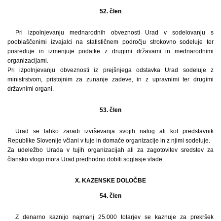
52. člen
Pri izpolnjevanju mednarodnih obveznosti Urad v sodelovanju s
pooblaščenimi izvajalci na statističnem področju strokovno sodeluje ter
posreduje in izmenjuje podatke z drugimi državami in mednarodnimi
organizacijami.
Pri izpolnjevanju obveznosti iz prejšnjega odstavka Urad sodeluje z
ministrstvom, pristojnim za zunanje zadeve, in z upravnimi ter drugimi
državnimi organi.
53. člen
Urad se lahko zaradi izvrševanja svojih nalog ali kot predstavnik
Republike Slovenije včlani v tuje in domače organizacije in z njimi sodeluje.
Za udeležbo Urada v tujih organizacijah ali za zagotovitev sredstev za
člansko vlogo mora Urad predhodno dobiti soglasje vlade.
X. KAZENSKE DOLOČBE
54. člen
Z denarno kaznijo najmanj 25.000 tolarjev se kaznuje za prekršek