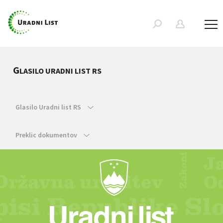
G
LASILO URADNI LIST RS
Glasilo Uradni list RS
Preklic dokumentov