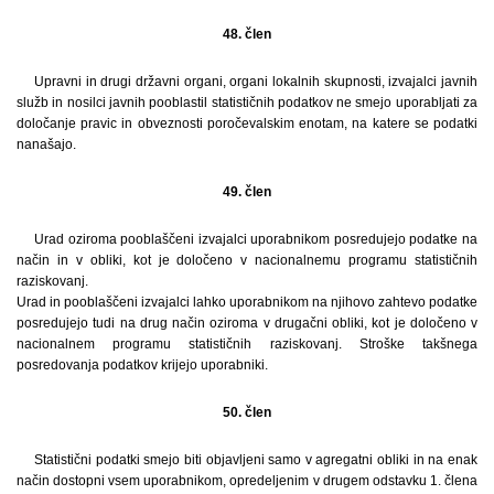
48. člen
Upravni in drugi državni organi, organi lokalnih skupnosti, izvajalci javnih
služb in nosilci javnih pooblastil statističnih podatkov ne smejo uporabljati za
določanje pravic in obveznosti poročevalskim enotam, na katere se podatki
nanašajo.
49. člen
Urad oziroma pooblaščeni izvajalci uporabnikom posredujejo podatke na
način in v obliki, kot je določeno v nacionalnemu programu statističnih
raziskovanj.
Urad in pooblaščeni izvajalci lahko uporabnikom na njihovo zahtevo podatke
posredujejo tudi na drug način oziroma v drugačni obliki, kot je določeno v
nacionalnem programu statističnih raziskovanj. Stroške takšnega
posredovanja podatkov krijejo uporabniki.
50. člen
Statistični podatki smejo biti objavljeni samo v agregatni obliki in na enak
način dostopni vsem uporabnikom, opredeljenim v drugem odstavku 1. člena