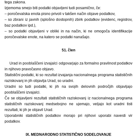
tega zakona.
Izjemoma smejo biti podatki objavljeni tudi posamično, če:
– poročevalska enota pisno privoli v takšen način objave podatkov,
– so zbrani iz javnih (splošno dostopnih) zbirk podatkov (evidenc, registrov,
baz podatkov ipd.),
– so podatki objavljeni v obliki in na način, ki ne omogoča identifikacije
poročevalske enote, na katero se podatki nanašajo.
51. člen
Urad in pooblaščeni izvajalci odgovarjajo za formalno pravilnost podatkov
in njihovo pravočasno objavo.
Statistični podatki, ki so rezultat izvajanja nacionalnega programa statističnih
raziskovanj in jih objavlja Urad, so uradni.
Uradni so tudi podatki, ki jih na svojih delovnih področjih objavljajo
pooblaščeni izvajalci.
Če se objavljeni rezultati statističnih raziskovanj iz nacionalnega programa
statističnih raziskovanj medsebojno ne ujemajo, veljajo kot uradni tisti
rezultati, ki jih je objavil Urad.
Uporabniki statističnih podatkov morajo pri njihovi uporabi navesti vir
podatkov.
IX. MEDNARODNO STATISTIČNO SODELOVANJE