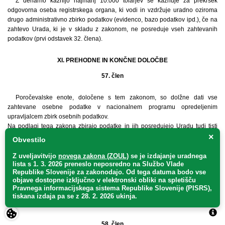
Z denarno kaznijo najmanj 10.000 tolarjev se kaznuje za prekršek
odgovorna oseba registrskega organa, ki vodi in vzdržuje uradno oziroma
drugo administrativno zbirko podatkov (evidenco, bazo podatkov ipd.), če na
zahtevo Urada, ki je v skladu z zakonom, ne posreduje vseh zahtevanih
podatkov (prvi odstavek 32. člena).
XI. PREHODNE IN KONČNE DOLOČBE
57. člen
Poročevalske enote, določene s tem zakonom, so dolžne dati vse
zahtevane osebne podatke v nacionalnem programu opredeljenim
upravljalcem zbirk osebnih podatkov.
Na podlagi tega zakona zbirajo podatke in jih posredujejo Uradu tudi tisti
upravljalci zbirk osebnih podatkov iz prejšnjega odstavka, ki ne izpolnjujejo
×
Obvestilo
pogoja iz 41. člena zakona o varstvu osebnih podatkov (Uradni list RS, št.
8/90, 38/90 - popravek, št. 19/91).
Z uveljavitvijo
novega zakona (ZOUL)
se je
izdajanje uradnega
lista s 1. 3. 2026 preneslo
neposredno
na Službo Vlade
Določba prejšnjega odstavka se nanaša na že vzpostavljene zbirke osebnih
Republike Slovenije za zakonodajo
. Od tega datuma bodo vse
podatkov, določene z nacionalnim programom statističnih raziskovanj.
objave dostopne izključno v elektronski obliki na spletišču
Upravljalci zbirk podatkov iz drugega odstavka tega člena lahko do zakonske
Pravnega informacijskega sistema Republike Slovenije (PISRS),
ureditve uporabljajo zbrane osebne podatke s svojega področja, vendar
tiskana izdaja pa se z 28. 2. 2026 ukinja.
samo za opravljanje svojih, z zakonom določenih nalog.
58. člen