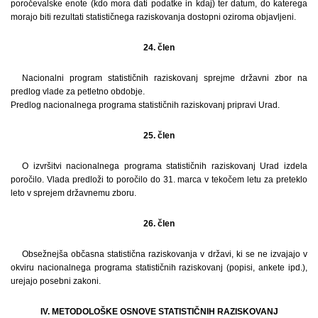
poročevalske enote (kdo mora dati podatke in kdaj) ter datum, do katerega
morajo biti rezultati statističnega raziskovanja dostopni oziroma objavljeni.
24. člen
Nacionalni program statističnih raziskovanj sprejme državni zbor na
predlog vlade za petletno obdobje.
Predlog nacionalnega programa statističnih raziskovanj pripravi Urad.
25. člen
O izvršitvi nacionalnega programa statističnih raziskovanj Urad izdela
poročilo. Vlada predloži to poročilo do 31. marca v tekočem letu za preteklo
leto v sprejem državnemu zboru.
26. člen
Obsežnejša občasna statistična raziskovanja v državi, ki se ne izvajajo v
okviru nacionalnega programa statističnih raziskovanj (popisi, ankete ipd.),
urejajo posebni zakoni.
IV. METODOLOŠKE OSNOVE STATISTIČNIH RAZISKOVANJ