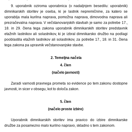
9. uporabnik oziroma uporabnica (v nadaljnjem besedilu: uporabnik)
dimnikarskih storitev je oseba, ki je lastnik nepremičnine, za katero se
uporablja mala kurilna naprava, pomožna naprava, dimovodna naprava ali
prezračevalna naprava. V večstanovanjskih stavbah je samo za potrebe 17.,
18. in 29. člena tega zakona uporabnik dimnikarskih storitev predstavnik
etažnih lastnikov ali solastnikov, ki je izbral dimnikarsko družbo na podlagi
pooblastila etažnih lastnikov ali solastnikov, za potrebe 17., 18. in 31. člena
tega zakona pa upravnik večstanovanjske stavbe.
2.
Temeljna načela
4. člen
(načelo javnosti)
Zaradi varnosti pravnega prometa so evidence po tem zakonu dostopne
javnosti, in sicer v obsegu, kot to določa zakon.
5. člen
(načelo proste izbire)
Uporabnik dimnikarskih storitev ima pravico do izbire dimnikarske
družbe za posamezno malo kurilno napravo, skladno s tem zakonom.