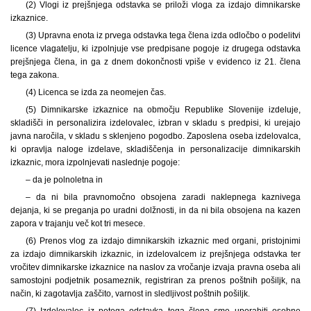
(2) Vlogi iz prejšnjega odstavka se priloži vloga za izdajo dimnikarske
izkaznice.
(3) Upravna enota iz prvega odstavka tega člena izda odločbo o podelitvi
licence vlagatelju, ki izpolnjuje vse predpisane pogoje iz drugega odstavka
prejšnjega člena, in ga z dnem dokončnosti vpiše v evidenco iz 21. člena
tega zakona.
(4) Licenca se izda za neomejen čas.
(5) Dimnikarske izkaznice na območju Republike Slovenije izdeluje,
skladišči in personalizira izdelovalec, izbran v skladu s predpisi, ki urejajo
javna naročila, v skladu s sklenjeno pogodbo. Zaposlena oseba izdelovalca,
ki opravlja naloge izdelave, skladiščenja in personalizacije dimnikarskih
izkaznic, mora izpolnjevati naslednje pogoje:
– da je polnoletna in
– da ni bila pravnomočno obsojena zaradi naklepnega kaznivega
dejanja, ki se preganja po uradni dolžnosti, in da ni bila obsojena na kazen
zapora v trajanju več kot tri mesece.
(6) Prenos vlog za izdajo dimnikarskih izkaznic med organi, pristojnimi
za izdajo dimnikarskih izkaznic, in izdelovalcem iz prejšnjega odstavka ter
vročitev dimnikarske izkaznice na naslov za vročanje izvaja pravna oseba ali
samostojni podjetnik posameznik, registriran za prenos poštnih pošiljk, na
način, ki zagotavlja zaščito, varnost in sledljivost poštnih pošiljk.
(7) Izdelovalec iz petega odstavka tega člena sme uporabiti osebne