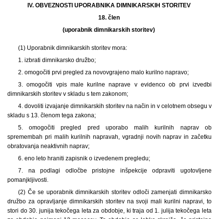
IV. OBVEZNOSTI UPORABNIKA DIMNIKARSKIH STORITEV
18. člen
(uporabnik dimnikarskih storitev)
(1) Uporabnik dimnikarskih storitev mora:
1. izbrati dimnikarsko družbo;
2. omogočiti prvi pregled za novovgrajeno malo kurilno napravo;
3. omogočiti vpis male kurilne naprave v evidenco ob prvi izvedbi
dimnikarskih storitev v skladu s tem zakonom;
4. dovoliti izvajanje dimnikarskih storitev na način in v celotnem obsegu v
skladu s 13. členom tega zakona;
5. omogočiti pregled pred uporabo malih kurilnih naprav ob
spremembah pri malih kurilnih napravah, vgradnji novih naprav in začetku
obratovanja neaktivnih naprav;
6. eno leto hraniti zapisnik o izvedenem pregledu;
7. na podlagi odločbe pristojne inšpekcije odpraviti ugotovljene
pomanjkljivosti.
(2) Če se uporabnik dimnikarskih storitev odloči zamenjati dimnikarsko
družbo za opravljanje dimnikarskih storitev na svoji mali kurilni napravi, to
stori do 30. junija tekočega leta za obdobje, ki traja od 1. julija tekočega leta