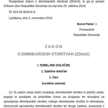
Razglašam Zakon o dimnikarskih storitvah (ZDimS), ki ga je sprejel
Državni zbor Republike Slovenije na seji dne 25. oktobra 2016.
Št. 003-02-8/2016-9
Ljubljana, dne 2. novembra 2016
Borut Pahor
l.r.
Predsednik
Republike Slovenije
Z A K O N
O DIMNIKARSKIH STORITVAH (ZDimS)
I. TEMELJNE DOLOČBE
1.
Splošne določbe
1. člen
(vsebina zakona)
(1) Ta zakon ureja način izvajanja dimnikarskih storitev in plačilo zanje,
pogoje in postopke za pridobitev licenc za izvajanje ter dovoljenj za
opravljanje dimnikarskih storitev, naloge dimnikarske družbe in dimnikarja,
obveznosti uporabnika dimnikarskih storitev ter druge zadeve, povezane z