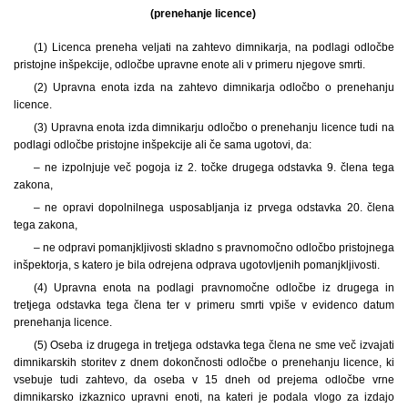
(prenehanje licence)
(1) Licenca preneha veljati na zahtevo dimnikarja, na podlagi odločbe
pristojne inšpekcije, odločbe upravne enote ali v primeru njegove smrti.
(2) Upravna enota izda na zahtevo dimnikarja odločbo o prenehanju
licence.
(3) Upravna enota izda dimnikarju odločbo o prenehanju licence tudi na
podlagi odločbe pristojne inšpekcije ali če sama ugotovi, da:
– ne izpolnjuje več pogoja iz 2. točke drugega odstavka 9. člena tega
zakona,
– ne opravi dopolnilnega usposabljanja iz prvega odstavka 20. člena
tega zakona,
– ne odpravi pomanjkljivosti skladno s pravnomočno odločbo pristojnega
inšpektorja, s katero je bila odrejena odprava ugotovljenih pomanjkljivosti.
(4) Upravna enota na podlagi pravnomočne odločbe iz drugega in
tretjega odstavka tega člena ter v primeru smrti vpiše v evidenco datum
prenehanja licence.
(5) Oseba iz drugega in tretjega odstavka tega člena ne sme več izvajati
dimnikarskih storitev z dnem dokončnosti odločbe o prenehanju licence, ki
vsebuje tudi zahtevo, da oseba v 15 dneh od prejema odločbe vrne
dimnikarsko izkaznico upravni enoti, na kateri je podala vlogo za izdajo