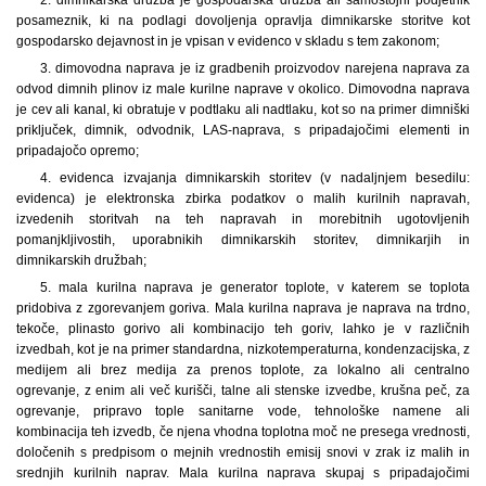
posameznik, ki na podlagi dovoljenja opravlja dimnikarske storitve kot
gospodarsko dejavnost in je vpisan v evidenco v skladu s tem zakonom;
3. dimovodna naprava je iz gradbenih proizvodov narejena naprava za
odvod dimnih plinov iz male kurilne naprave v okolico. Dimovodna naprava
je cev ali kanal, ki obratuje v podtlaku ali nadtlaku, kot so na primer dimniški
priključek, dimnik, odvodnik, LAS-naprava, s pripadajočimi elementi in
pripadajočo opremo;
4. evidenca izvajanja dimnikarskih storitev (v nadaljnjem besedilu:
evidenca) je elektronska zbirka podatkov o malih kurilnih napravah,
izvedenih storitvah na teh napravah in morebitnih ugotovljenih
pomanjkljivostih, uporabnikih dimnikarskih storitev, dimnikarjih in
dimnikarskih družbah;
5. mala kurilna naprava je generator toplote, v katerem se toplota
pridobiva z zgorevanjem goriva. Mala kurilna naprava je naprava na trdno,
tekoče, plinasto gorivo ali kombinacijo teh goriv, lahko je v različnih
izvedbah, kot je na primer standardna, nizkotemperaturna, kondenzacijska, z
medijem ali brez medija za prenos toplote, za lokalno ali centralno
ogrevanje, z enim ali več kurišči, talne ali stenske izvedbe, krušna peč, za
ogrevanje, pripravo tople sanitarne vode, tehnološke namene ali
kombinacija teh izvedb, če njena vhodna toplotna moč ne presega vrednosti,
določenih s predpisom o mejnih vrednostih emisij snovi v zrak iz malih in
srednjih kurilnih naprav. Mala kurilna naprava skupaj s pripadajočimi