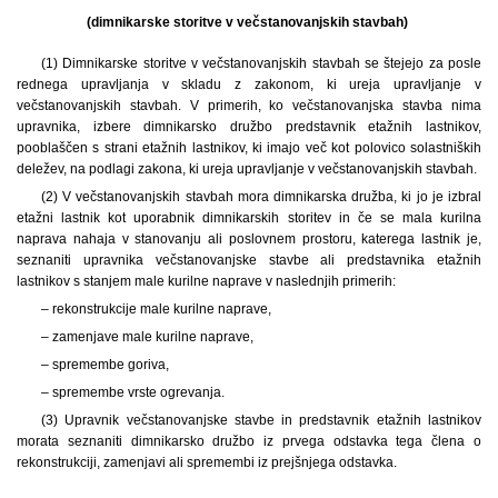
(dimnikarske storitve v večstanovanjskih stavbah)
(1) Dimnikarske storitve v večstanovanjskih stavbah se štejejo za posle
rednega upravljanja v skladu z zakonom, ki ureja upravljanje v
večstanovanjskih stavbah. V primerih, ko večstanovanjska stavba nima
upravnika, izbere dimnikarsko družbo predstavnik etažnih lastnikov,
pooblaščen s strani etažnih lastnikov, ki imajo več kot polovico solastniških
deležev, na podlagi zakona, ki ureja upravljanje v večstanovanjskih stavbah.
(2) V večstanovanjskih stavbah mora dimnikarska družba, ki jo je izbral
etažni lastnik kot uporabnik dimnikarskih storitev in če se mala kurilna
naprava nahaja v stanovanju ali poslovnem prostoru, katerega lastnik je,
seznaniti upravnika večstanovanjske stavbe ali predstavnika etažnih
lastnikov s stanjem male kurilne naprave v naslednjih primerih:
– rekonstrukcije male kurilne naprave,
– zamenjave male kurilne naprave,
– spremembe goriva,
– spremembe vrste ogrevanja.
(3) Upravnik večstanovanjske stavbe in predstavnik etažnih lastnikov
morata seznaniti dimnikarsko družbo iz prvega odstavka tega člena o
rekonstrukciji, zamenjavi ali spremembi iz prejšnjega odstavka.