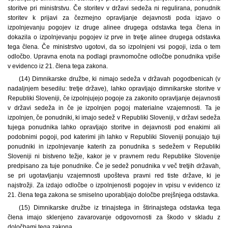
storitve pri ministrstvu. Če storitev v državi sedeža ni regulirana, ponudnik
storitev k prijavi za čezmejno opravljanje dejavnosti poda izjavo o
izpolnjevanju pogojev iz druge alinee drugega odstavka tega člena in
dokazila o izpolnjevanju pogojev iz prve in tretje alinee drugega odstavka
tega člena. Če ministrstvo ugotovi, da so izpolnjeni vsi pogoji, izda o tem
odločbo. Upravna enota na podlagi pravnomočne odločbe ponudnika vpiše
v evidenco iz 21. člena tega zakona.
(14) Dimnikarske družbe, ki nimajo sedeža v državah pogodbenicah (v
nadaljnjem besedilu: tretje države), lahko opravljajo dimnikarske storitve v
Republiki Sloveniji, če izpolnjujejo pogoje za zakonito opravljanje dejavnosti
v državi sedeža in če je izpolnjen pogoj materialne vzajemnosti. Ta je
izpolnjen, če ponudniki, ki imajo sedež v Republiki Sloveniji, v državi sedeža
tujega ponudnika lahko opravljajo storitve in dejavnosti pod enakimi ali
podobnimi pogoji, pod katerimi jih lahko v Republiki Sloveniji ponujajo tuji
ponudniki in izpolnjevanje katerih za ponudnika s sedežem v Republiki
Sloveniji ni bistveno težje, kakor je v pravnem redu Republike Slovenije
predpisano za tuje ponudnike. Če je sedež ponudnika v več tretjih državah,
se pri ugotavljanju vzajemnosti upošteva pravni red tiste države, ki je
najstrožji. Za izdajo odločbe o izpolnjenosti pogojev in vpisu v evidenco iz
21. člena tega zakona se smiselno uporabljajo določbe prejšnjega odstavka.
(15) Dimnikarske družbe iz trinajstega in štirinajstega odstavka tega
člena imajo sklenjeno zavarovanje odgovornosti za škodo v skladu z
določbami tega zakona.