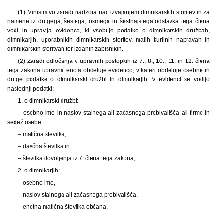
(1) Ministrstvo zaradi nadzora nad izvajanjem dimnikarskih storitev in za
namene iz drugega, šestega, osmega in šestnajstega odstavka tega člena
vodi in upravlja evidenco, ki vsebuje podatke o dimnikarskih družbah,
dimnikarjih, uporabnikih dimnikarskih storitev, malih kurilnih napravah in
dimnikarskih storitvah ter izdanih zapisnikih.
(2) Zaradi odločanja v upravnih postopkih iz 7., 8., 10., 11. in 12. člena
tega zakona upravna enota obdeluje evidenco, v kateri obdeluje osebne in
druge podatke o dimnikarski družbi in dimnikarjih. V evidenci se vodijo
naslednji podatki:
1. o dimnikarski družbi:
– osebno ime in naslov stalnega ali začasnega prebivališča ali firmo in
sedež osebe,
– matična številka,
– davčna številka in
– številka dovoljenja iz 7. člena tega zakona;
2. o dimnikarjih:
– osebno ime,
– naslov stalnega ali začasnega prebivališča,
– enotna matična številka občana,