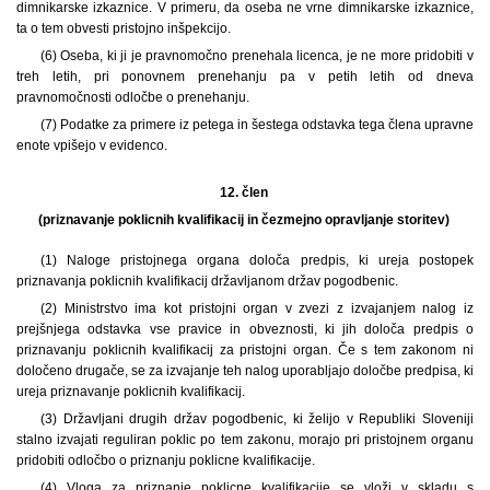
dimnikarske izkaznice. V primeru, da oseba ne vrne dimnikarske izkaznice,
ta o tem obvesti pristojno inšpekcijo.
(6) Oseba, ki ji je pravnomočno prenehala licenca, je ne more pridobiti v
treh letih, pri ponovnem prenehanju pa v petih letih od dneva
pravnomočnosti odločbe o prenehanju.
(7) Podatke za primere iz petega in šestega odstavka tega člena upravne
enote vpišejo v evidenco.
12. člen
(priznavanje poklicnih kvalifikacij in čezmejno opravljanje storitev)
(1) Naloge pristojnega organa določa predpis, ki ureja postopek
priznavanja poklicnih kvalifikacij državljanom držav pogodbenic.
(2) Ministrstvo ima kot pristojni organ v zvezi z izvajanjem nalog iz
prejšnjega odstavka vse pravice in obveznosti, ki jih določa predpis o
priznavanju poklicnih kvalifikacij za pristojni organ. Če s tem zakonom ni
določeno drugače, se za izvajanje teh nalog uporabljajo določbe predpisa, ki
ureja priznavanje poklicnih kvalifikacij.
(3) Državljani drugih držav pogodbenic, ki želijo v Republiki Sloveniji
stalno izvajati reguliran poklic po tem zakonu, morajo pri pristojnem organu
pridobiti odločbo o priznanju poklicne kvalifikacije.
(4) Vloga za priznanje poklicne kvalifikacije se vloži v skladu s