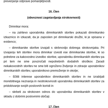
preverjanje odprave pomanjkljivosti.
16. člen
(obveznost zagotavljanja strokovnosti)
Dimnikar mora:
– na zahtevo uporabnika dimnikarskih storitev pokazati dimnikarsko
izkaznico in izkazati, da je zaposlen pri dimnikarski družbi, ki je vpisana v
evidenco;
– dimnikarske storitve izvajati s skrbnostjo dobrega strokovnjaka. Pri
izvajanju teh storitev mora dimnikar izvesti vse dimnikarske storitve, ki so
potrebne za kakovostno izvedbo storitve, uporabniku dimnikarskih storitev pa
pri tem ne sme povzročati nepotrebnih dodatnih stroškov. Zaradi
nekakovostnih storitev ne sme biti ogroženo življenje in zdravje uporabnikov
dimnikarskih storitev, uporabnikovo premoženje in okolje;
– ščititi interese uporabnikov dimnikarskih storitev in ne izrabljati
morebitnega neznanja in nestrokovnosti uporabnika dimnikarskih storitev za
pridobivanje svojih poslovnih koristi in
– skrbeti za strokoven odnos do uporabnika dimnikarskih storitev v
skladu z dobrimi poslovnimi običaji.
17. člen