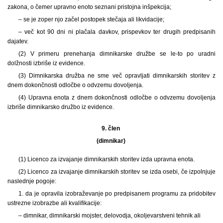
zakona, o čemer upravno enoto seznani pristojna inšpekcija;
– se je zoper njo začel postopek stečaja ali likvidacije;
– več kot 90 dni ni plačala davkov, prispevkov ter drugih predpisanih
dajatev.
(2) V primeru prenehanja dimnikarske družbe se le-to po uradni
dolžnosti izbriše iz evidence.
(3) Dimnikarska družba ne sme več opravljati dimnikarskih storitev z
dnem dokončnosti odločbe o odvzemu dovoljenja.
(4) Upravna enota z dnem dokončnosti odločbe o odvzemu dovoljenja
izbriše dimnikarsko družbo iz evidence.
9. člen
(dimnikar)
(1) Licenco za izvajanje dimnikarskih storitev izda upravna enota.
(2) Licenco za izvajanje dimnikarskih storitev se izda osebi, če izpolnjuje
naslednje pogoje:
1. da je opravila izobraževanje po predpisanem programu za pridobitev
ustrezne izobrazbe ali kvalifikacije:
– dimnikar, dimnikarski mojster, delovodja, okoljevarstveni tehnik ali