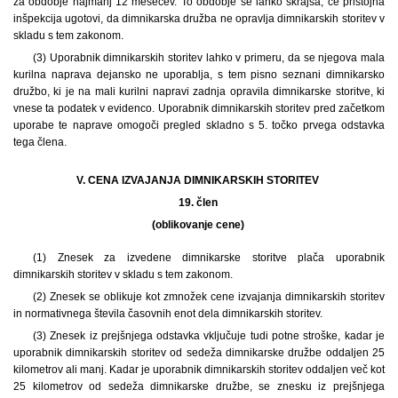
za obdobje najmanj 12 mesecev. To obdobje se lahko skrajša, če pristojna
inšpekcija ugotovi, da dimnikarska družba ne opravlja dimnikarskih storitev v
skladu s tem zakonom.
(3) Uporabnik dimnikarskih storitev lahko v primeru, da se njegova mala
kurilna naprava dejansko ne uporablja, s tem pisno seznani dimnikarsko
družbo, ki je na mali kurilni napravi zadnja opravila dimnikarske storitve, ki
vnese ta podatek v evidenco. Uporabnik dimnikarskih storitev pred začetkom
uporabe te naprave omogoči pregled skladno s 5. točko prvega odstavka
tega člena.
V. CENA IZVAJANJA DIMNIKARSKIH STORITEV
19. člen
(oblikovanje cene)
(1) Znesek za izvedene dimnikarske storitve plača uporabnik
dimnikarskih storitev v skladu s tem zakonom.
(2) Znesek se oblikuje kot zmnožek cene izvajanja dimnikarskih storitev
in normativnega števila časovnih enot dela dimnikarskih storitev.
(3) Znesek iz prejšnjega odstavka vključuje tudi potne stroške, kadar je
uporabnik dimnikarskih storitev od sedeža dimnikarske družbe oddaljen 25
kilometrov ali manj. Kadar je uporabnik dimnikarskih storitev oddaljen več kot
25 kilometrov od sedeža dimnikarske družbe, se znesku iz prejšnjega