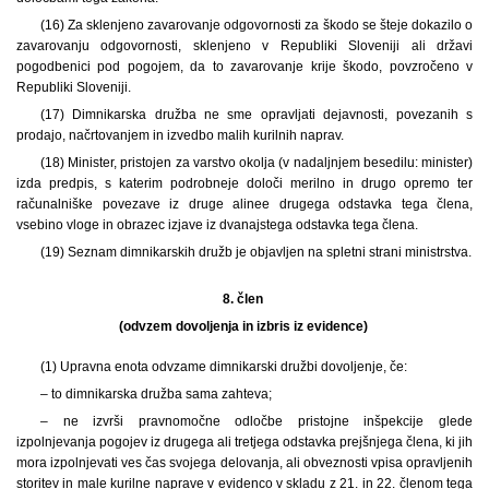
(16) Za sklenjeno zavarovanje odgovornosti za škodo se šteje dokazilo o
zavarovanju odgovornosti, sklenjeno v Republiki Sloveniji ali državi
pogodbenici pod pogojem, da to zavarovanje krije škodo, povzročeno v
Republiki Sloveniji.
(17) Dimnikarska družba ne sme opravljati dejavnosti, povezanih s
prodajo, načrtovanjem in izvedbo malih kurilnih naprav.
(18) Minister, pristojen za varstvo okolja (v nadaljnjem besedilu: minister)
izda predpis, s katerim podrobneje določi merilno in drugo opremo ter
računalniške povezave iz druge alinee drugega odstavka tega člena,
vsebino vloge in obrazec izjave iz dvanajstega odstavka tega člena.
(19) Seznam dimnikarskih družb je objavljen na spletni strani ministrstva.
8. člen
(odvzem dovoljenja in izbris iz evidence)
(1) Upravna enota odvzame dimnikarski družbi dovoljenje, če:
– to dimnikarska družba sama zahteva;
– ne izvrši pravnomočne odločbe pristojne inšpekcije glede
izpolnjevanja pogojev iz drugega ali tretjega odstavka prejšnjega člena, ki jih
mora izpolnjevati ves čas svojega delovanja, ali obveznosti vpisa opravljenih
storitev in male kurilne naprave v evidenco v skladu z 21. in 22. členom tega