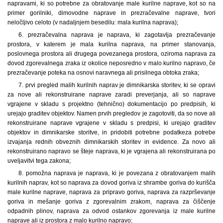
napravami, ki so potrebne za obratovanje male kurilne naprave, kot so na
primer gorilniki, dimovodne naprave in prezračevalne naprave, tvori
neločljivo celoto (v nadaljnjem besedilu: mala kurilna naprava);
6. prezračevalna naprava je naprava, ki zagotavlja prezračevanje
prostora, v katerem je mala kurilna naprava, na primer stanovanja,
poslovnega prostora ali drugega povezanega prostora, oziroma naprava za
dovod zgorevalnega zraka iz okolice neposredno v malo kurilno napravo, če
prezračevanje poteka na osnovi naravnega ali prisilnega obtoka zraka;
7. prvi pregled malih kurilnih naprav je dimnikarska storitev, ki se opravi
za nove ali rekonstruirane naprave zaradi preverjanja, ali so naprave
vgrajene v skladu s projektno (tehnično) dokumentacijo po predpisih, ki
urejajo graditev objektov. Namen prvih pregledov je zagotoviti, da so nove ali
rekonstruirane naprave vgrajene v skladu s predpisi, ki urejajo graditev
objektov in dimnikarske storitve, in pridobiti potrebne podatke
za potrebe
izvajanja rednih obveznih dimnikarskih storitev in evidence. Za novo ali
rekonstruirano napravo se šteje naprava, ki je vgrajena ali rekonstruirana po
uveljavitvi tega zakona;
8. pomožna naprava je naprava, ki je povezana z obratovanjem malih
kurilnih naprav, kot so naprava za dovod goriva iz shrambe goriva do kurišča
male kurilne naprave, naprava za pripravo goriva, naprava za razprševanje
goriva in mešanje goriva z zgorevalnim zrakom, naprava za čiščenje
odpadnih plinov, naprava za odvod ostankov zgorevanja iz male kurilne
naprave ali iz prostora z malo kurilno napravo;