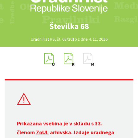
Številka 68
Uradni list RS, št. 68/2016 z dne 4. 11. 2016
Prikazana vsebina je v skladu s 33.
členom
ZoUL
arhivska. Izdaje uradnega