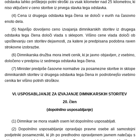
odstavka lahko prištejejo potni stroški za vsak kilometer nad 25 kilometrov, ki
niso vključeni v ceno storitve iz prvega stavka tega odstavka.
(4) Cena iz drugega odstavka tega člena se določi v eurih na časovno
enoto dela.
(5) Najvišjo dovoljeno ceno izvajanja dimnikarskih storitev iz drugega
odstavka tega člena določi vlada s sklepom. Višino cene vlada določi ob
upoštevanju cen storitev dejavnosti, za katere je predpisana podobna raven
strokovne izobrazbe.
(6) Dimnikarska družba mora imeti cenik, ki je javno objavljen, z vsebino,
določeno v predpisu iz sedmega odstavka tega člena.
(7) Minister predpiše časovne normative za posamezne storitve in sklope
dimnikarskih storitev iz drugega odstavka tega člena in podrobnejšo vsebino
cenika ter višino potnih stroškov.
VI. USPOSABLJANJE ZA IZVAJANJE DIMNIKARSKIH STORITEV
20. člen
(dopolnilno usposabljanje)
(1) Dimnikar se mora vsakih osem let dopolnilno usposabljati.
(2) Dopolnilno usposabljanje opravljajo pravne osebe ali samostojni
podjetniki posamezniki, ki jih po predhodno opravljenem javnem natečaju s