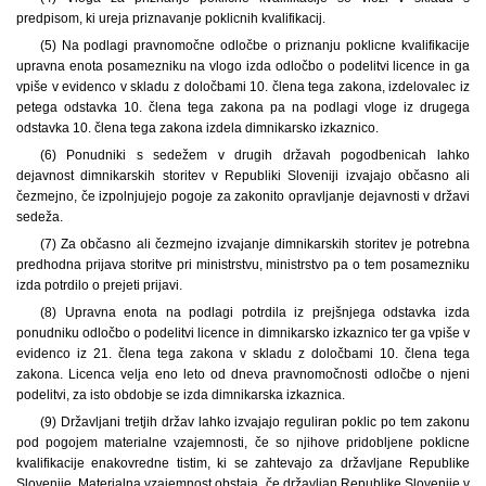
predpisom, ki ureja priznavanje poklicnih kvalifikacij.
(5) Na podlagi pravnomočne odločbe o priznanju poklicne kvalifikacije
upravna enota posamezniku na vlogo izda odločbo o podelitvi licence in ga
vpiše v evidenco v skladu z določbami 10. člena tega zakona, izdelovalec iz
petega odstavka 10. člena tega zakona pa na podlagi vloge iz drugega
odstavka 10. člena tega zakona izdela dimnikarsko izkaznico.
(6) Ponudniki s sedežem v drugih državah pogodbenicah lahko
dejavnost dimnikarskih storitev v Republiki Sloveniji izvajajo občasno ali
čezmejno, če izpolnjujejo pogoje za zakonito opravljanje dejavnosti v državi
sedeža.
(7) Za občasno ali čezmejno izvajanje dimnikarskih storitev je potrebna
predhodna prijava storitve pri ministrstvu, ministrstvo pa o tem posamezniku
izda potrdilo o prejeti prijavi.
(8) Upravna enota na podlagi potrdila iz prejšnjega odstavka izda
ponudniku odločbo o podelitvi licence in dimnikarsko izkaznico ter ga vpiše v
evidenco iz 21. člena tega zakona v skladu z določbami 10. člena tega
zakona. Licenca velja eno leto od dneva pravnomočnosti odločbe o njeni
podelitvi, za isto obdobje se izda dimnikarska izkaznica.
(9) Državljani tretjih držav lahko izvajajo reguliran poklic po tem zakonu
pod pogojem materialne vzajemnosti, če so njihove pridobljene poklicne
kvalifikacije enakovredne tistim, ki se zahtevajo za državljane Republike
Slovenije. Materialna vzajemnost obstaja, če državljan Republike Slovenije v