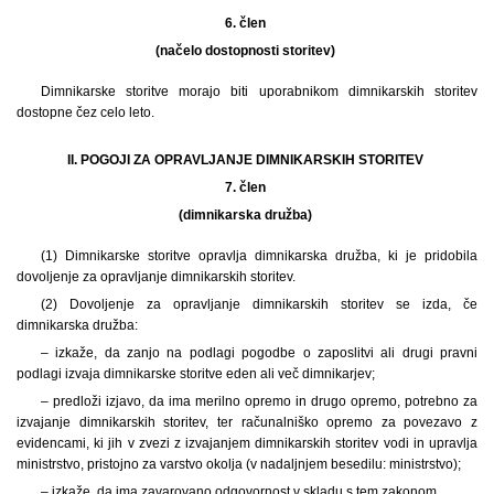
6. člen
(načelo dostopnosti storitev)
Dimnikarske storitve morajo biti uporabnikom dimnikarskih storitev
dostopne čez celo leto.
II. POGOJI ZA OPRAVLJANJE DIMNIKARSKIH STORITEV
7. člen
(dimnikarska družba)
(1) Dimnikarske storitve opravlja dimnikarska družba, ki je pridobila
dovoljenje za opravljanje dimnikarskih storitev.
(2) Dovoljenje za opravljanje dimnikarskih storitev se izda, če
dimnikarska družba:
– izkaže, da zanjo na podlagi pogodbe o zaposlitvi ali drugi pravni
podlagi izvaja dimnikarske storitve eden ali več dimnikarjev;
– predloži izjavo, da ima merilno opremo in drugo opremo, potrebno za
izvajanje dimnikarskih storitev, ter računalniško opremo za povezavo z
evidencami, ki jih v zvezi z izvajanjem dimnikarskih storitev vodi in upravlja
ministrstvo, pristojno za varstvo okolja (v nadaljnjem besedilu: ministrstvo);
– izkaže, da ima zavarovano odgovornost v skladu s tem zakonom.