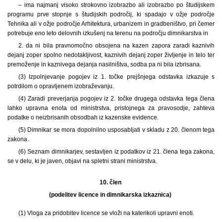
– ima najmanj visoko strokovno izobrazbo ali izobrazbo po študijskem
programu prve stopnje s študijskih področij, ki spadajo v ožje področje
Tehnika ali v ožje področje Arhitektura, urbanizem in gradbeništvo, pri čemer
potrebuje eno leto delovnih izkušenj na terenu na področju dimnikarstva in
2. da ni bila pravnomočno obsojena na kazen zapora zaradi kaznivih
dejanj zoper spolno nedotakljivost, kaznivih dejanj zoper življenje in telo ter
premoženje in kaznivega dejanja nasilništva, sodba pa ni bila izbrisana.
(3) Izpolnjevanje pogojev iz 1. točke prejšnjega odstavka izkazuje s
potrdilom o opravljenem izobraževanju.
(4) Zaradi preverjanja pogojev iz 2. točke drugega odstavka tega člena
lahko upravna enota od ministrstva, pristojnega za pravosodje, zahteva
podatke o neizbrisanih obsodbah iz kazenske evidence.
(5) Dimnikar se mora dopolnilno usposabljati v skladu z 20. členom tega
zakona.
(6) Seznam dimnikarjev, sestavljen iz podatkov iz 21. člena tega zakona,
se v delu, ki je javen, objavi na spletni strani ministrstva.
10. člen
(podelitev licence in dimnikarska izkaznica)
(1) Vloga za pridobitev licence se vloži na katerikoli upravni enoti.