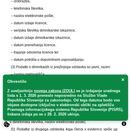
– izobrazba,
– telefonska številka,
– naslov elektronske pošte,
– datum izdaje licence,
– serijska številka dimnikarske izkaznice,
– datum izdaje dimnikarske izkaznice,
– datum prenehanja licence,
– trajanje odvzema licence ter
– datum potrdila o dopolnilnem usposabljanju.
(3) Podatki o dimnikarjih iz prejšnjega odstavka so javni, razen:
– naslov prebivališča,
×
Obvestilo
– enotna matična številka občana,
– telefonska številka,
Z uveljavitvijo
novega zakona (ZOUL)
se je
izdajanje uradnega
lista s 1. 3. 2026 preneslo
neposredno
na Službo Vlade
– naslov elektronske pošte in
Republike Slovenije za zakonodajo
. Od tega datuma bodo vse
– datum potrdila o dopolnilnem usposabljanju.
objave dostopne izključno v elektronski obliki na spletišču
Pravnega informacijskega sistema Republike Slovenije (PISRS),
(4) Ne glede na prejšnji odstavek se posamezniku v vlogi za izdajo
tiskana izdaja pa se z 28. 2. 2026 ukinja.
licence omogoči, da lahko da privolitev za javno objavo svojih podatkov za
stike (telefonska številka, naslov elektronske pošte).
(5) Podatke iz drugega odstavka tega člena v evidenco vpiše upravna