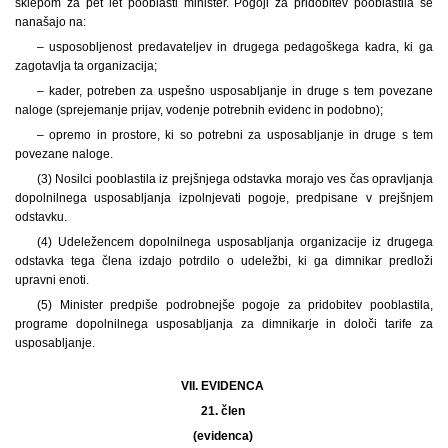
sklepom za pet let pooblasti minister. Pogoji za pridobitev pooblastila se
nanašajo na:
– usposobljenost predavateljev in drugega pedagoškega kadra, ki ga
zagotavlja ta organizacija;
– kader, potreben za uspešno usposabljanje in druge s tem povezane
naloge (sprejemanje prijav, vodenje potrebnih evidenc in podobno);
– opremo in prostore, ki so potrebni za usposabljanje in druge s tem
povezane naloge.
(3) Nosilci pooblastila iz prejšnjega odstavka morajo ves čas opravljanja
dopolnilnega usposabljanja izpolnjevati pogoje, predpisane v prejšnjem
odstavku.
(4) Udeležencem dopolnilnega usposabljanja organizacije iz drugega
odstavka tega člena izdajo potrdilo o udeležbi, ki ga dimnikar predloži
upravni enoti.
(5) Minister predpiše podrobnejše pogoje za pridobitev pooblastila,
programe dopolnilnega usposabljanja za dimnikarje in določi tarife za
usposabljanje.
VII. EVIDENCA
21. člen
(evidenca)