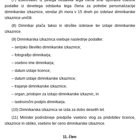
podatke iz devetega odstavka tega člena za potrebe personalizacije
dimnikarske izkaznice, vendar jih mora v 15 dneh po izdelavi dimnikarske
izkaznice uničiti.
(8) Dimnikar plača takso in stroške izdelave ter izdaje dimnikarske
izkaznice.
(9) Dimnikarska izkaznica vsebuje naslednje podatke:
– serijsko številko dimnikarske izkaznice;
– fotografijo dimnikarja;
– osebno ime dimnikarja;
– datum izdaje licence;
– datum izdaje dimnikarske izkaznice;
– trajanje dimnikarske izkaznice;
– organ, pristojen za izdajo dimnikarske izkaznic, in
– lastnoročni podpis dimnikarja.
(10) Dimnikarska izkaznica se izda za dobo desetih let.
(11) Minister podrobneje predpiše vsebino vlog za pridobitev licence,
izkaznice in obliko, vsebino ter ceno dimnikarske izkaznice.
11. člen