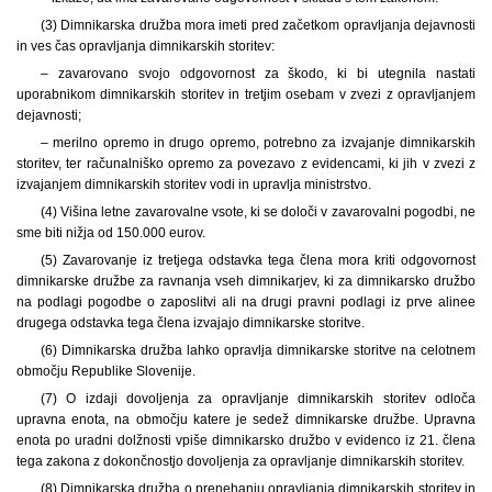
(3) Dimnikarska družba mora imeti pred začetkom opravljanja dejavnosti
in ves čas opravljanja dimnikarskih storitev:
– zavarovano svojo odgovornost za škodo, ki bi utegnila nastati
uporabnikom dimnikarskih storitev in tretjim osebam v zvezi z opravljanjem
dejavnosti;
– merilno opremo in drugo opremo, potrebno za izvajanje dimnikarskih
storitev, ter računalniško opremo za povezavo z evidencami, ki jih v zvezi z
izvajanjem dimnikarskih storitev vodi in upravlja ministrstvo.
(4) Višina letne zavarovalne vsote, ki se določi v zavarovalni pogodbi, ne
sme biti nižja od 150.000 eurov.
(5) Zavarovanje iz tretjega odstavka tega člena mora kriti odgovornost
dimnikarske družbe za ravnanja vseh dimnikarjev, ki za dimnikarsko družbo
na podlagi pogodbe o zaposlitvi ali na drugi pravni podlagi iz prve alinee
drugega odstavka tega člena izvajajo dimnikarske storitve.
(6) Dimnikarska družba lahko opravlja dimnikarske storitve na celotnem
območju Republike Slovenije.
(7) O izdaji dovoljenja za opravljanje dimnikarskih storitev odloča
upravna enota, na območju katere je sedež dimnikarske družbe. Upravna
enota po uradni dolžnosti vpiše dimnikarsko družbo v evidenco iz 21. člena
tega zakona z dokončnostjo dovoljenja za opravljanje dimnikarskih storitev.
(8) Dimnikarska družba o prenehanju opravljanja dimnikarskih storitev in