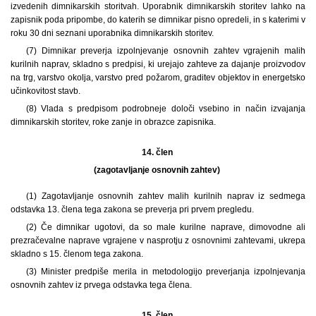
izvedenih dimnikarskih storitvah. Uporabnik dimnikarskih storitev lahko na
zapisnik poda pripombe, do katerih se dimnikar pisno opredeli, in s katerimi v
roku 30 dni seznani uporabnika dimnikarskih storitev.
(7) Dimnikar preverja izpolnjevanje osnovnih zahtev vgrajenih malih
kurilnih naprav, skladno s predpisi, ki urejajo zahteve za dajanje proizvodov
na trg, varstvo okolja, varstvo pred požarom, graditev objektov in energetsko
učinkovitost stavb.
(8) Vlada s predpisom podrobneje določi vsebino in način izvajanja
dimnikarskih storitev, roke zanje in obrazce zapisnika.
14. člen
(zagotavljanje osnovnih zahtev)
(1) Zagotavljanje osnovnih zahtev malih kurilnih naprav iz sedmega
odstavka 13. člena tega zakona se preverja pri prvem pregledu.
(2) Če dimnikar ugotovi, da so male kurilne naprave, dimovodne ali
prezračevalne naprave vgrajene v nasprotju z osnovnimi zahtevami, ukrepa
skladno s 15. členom tega zakona.
(3) Minister predpiše merila in metodologijo preverjanja izpolnjevanja
osnovnih zahtev iz prvega odstavka tega člena.
15. člen