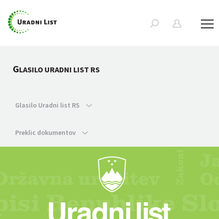
G
LASILO URADNI LIST RS
Glasilo Uradni list RS
Preklic dokumentov