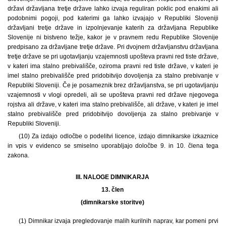
državi državljana tretje države lahko izvaja reguliran poklic pod enakimi ali
podobnimi pogoji, pod katerimi ga lahko izvajajo v Republiki Sloveniji
državljani tretje države in izpolnjevanje katerih za državljana Republike
Slovenije ni bistveno težje, kakor je v pravnem redu Republike Slovenije
predpisano za državljane tretje države. Pri dvojnem državljanstvu državljana
tretje države se pri ugotavljanju vzajemnosti upošteva pravni red tiste države,
v kateri ima stalno prebivališče, oziroma pravni red tiste države, v kateri je
imel stalno prebivališče pred pridobitvijo dovoljenja za stalno prebivanje v
Republiki Sloveniji. Če je posameznik brez državljanstva, se pri ugotavljanju
vzajemnosti v vlogi opredeli, ali se upošteva pravni red države njegovega
rojstva ali države, v kateri ima stalno prebivališče, ali države, v kateri je imel
stalno prebivališče pred pridobitvijo dovoljenja za stalno prebivanje v
Republiki Sloveniji.
(10) Za izdajo odločbe o podelitvi licence, izdajo dimnikarske izkaznice
in vpis v evidenco se smiselno uporabljajo določbe 9. in 10. člena tega
zakona.
III. NALOGE DIMNIKARJA
13. člen
(dimnikarske storitve)
(1) Dimnikar izvaja pregledovanje malih kurilnih naprav, kar pomeni prvi