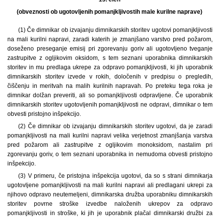
(obveznosti ob ugotovljenih pomanjkljivostih male kurilne naprave)
(1) Če dimnikar ob izvajanju dimnikarskih storitev ugotovi pomanjkljivosti
na mali kurilni napravi, zaradi katerih je zmanjšano varstvo pred požarom,
doseženo preseganje emisij pri zgorevanju goriv ali ugotovljeno tveganje
zastrupitve z ogljikovim oksidom, s tem seznani uporabnika dimnikarskih
storitev in mu predlaga ukrepe za odpravo pomanjkljivosti, ki jih uporabnik
dimnikarskih storitev izvede v rokih, določenih v predpisu o pregledih,
čiščenju in meritvah na malih kurilnih napravah. Po preteku tega roka je
dimnikar dolžan preveriti, ali so pomanjkljivosti odpravljene. Če uporabnik
dimnikarskih storitev ugotovljenih pomanjkljivosti ne odpravi, dimnikar o tem
obvesti pristojno inšpekcijo.
(2) Če dimnikar ob izvajanju dimnikarskih storitev ugotovi, da je zaradi
pomanjkljivosti na mali kurilni napravi velika verjetnost zmanjšanja varstva
pred požarom ali zastrupitve z ogljikovim monoksidom, nastalim pri
zgorevanju goriv, o tem seznani uporabnika in nemudoma obvesti pristojno
inšpekcijo.
(3) V primeru, če pristojna inšpekcija ugotovi, da so s strani dimnikarja
ugotovljene pomanjkljivosti na mali kurilni napravi ali predlagani ukrepi za
njihovo odpravo neutemeljeni, dimnikarska družba uporabniku dimnikarskih
storitev povrne stroške izvedbe naloženih ukrepov za odpravo
pomanjkljivosti in stroške, ki jih je uporabnik plačal dimnikarski družbi za