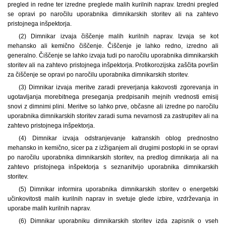
pregled in redne ter izredne preglede malih kurilnih naprav. Izredni pregled
se opravi po naročilu uporabnika dimnikarskih storitev ali na zahtevo
pristojnega inšpektorja.
(2) Dimnikar izvaja čiščenje malih kurilnih naprav. Izvaja se kot
mehansko ali kemično čiščenje. Čiščenje je lahko redno, izredno ali
generalno. Čiščenje se lahko izvaja tudi po naročilu uporabnika dimnikarskih
storitev ali na zahtevo pristojnega inšpektorja. Protikorozijska zaščita površin
za čiščenje se opravi po naročilu uporabnika dimnikarskih storitev.
(3) Dimnikar izvaja meritve zaradi preverjanja kakovosti zgorevanja in
ugotavljanja morebitnega preseganja predpisanih mejnih vrednosti emisij
snovi z dimnimi plini. Meritve so lahko prve, občasne ali izredne po naročilu
uporabnika dimnikarskih storitev zaradi suma nevarnosti za zastrupitev ali na
zahtevo pristojnega inšpektorja.
(4) Dimnikar izvaja odstranjevanje katranskih oblog prednostno
mehansko in kemično, sicer pa z izžiganjem ali drugimi postopki in se opravi
po naročilu uporabnika dimnikarskih storitev, na predlog dimnikarja ali na
zahtevo pristojnega inšpektorja s seznanitvijo uporabnika dimnikarskih
storitev.
(5) Dimnikar informira uporabnika dimnikarskih storitev o energetski
učinkovitosti malih kurilnih naprav in svetuje glede izbire, vzdrževanja in
uporabe malih kurilnih naprav.
(6) Dimnikar uporabniku dimnikarskih storitev izda zapisnik o vseh