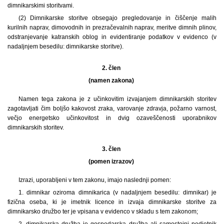
dimnikarskimi storitvami.
(2) Dimnikarske storitve obsegajo pregledovanje in čiščenje malih
kurilnih naprav, dimovodnih in prezračevalnih naprav, meritve dimnih plinov,
odstranjevanje katranskih oblog in evidentiranje podatkov v evidenco (v
nadaljnjem besedilu: dimnikarske storitve).
2. člen
(namen zakona)
Namen tega zakona je z učinkovitim izvajanjem dimnikarskih storitev
zagotavljati čim boljšo kakovost zraka, varovanje zdravja, požarno varnost,
večjo energetsko učinkovitost in dvig ozaveščenosti uporabnikov
dimnikarskih storitev.
3. člen
(pomen izrazov)
Izrazi, uporabljeni v tem zakonu, imajo naslednji pomen:
1. dimnikar oziroma dimnikarica (v nadaljnjem besedilu: dimnikar) je
fizična oseba, ki je imetnik licence in izvaja dimnikarske storitve za
dimnikarsko družbo ter je vpisana v evidenco v skladu s tem zakonom;
2. dimnikarska družba je gospodarska družba ali samostojni podjetnik