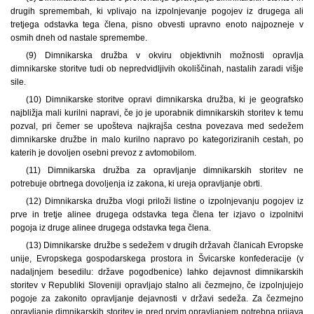
drugih spremembah, ki vplivajo na izpolnjevanje pogojev iz drugega ali
tretjega odstavka tega člena, pisno obvesti upravno enoto najpozneje v
osmih dneh od nastale spremembe.
(9) Dimnikarska družba v okviru objektivnih možnosti opravlja
dimnikarske storitve tudi ob nepredvidljivih okoliščinah, nastalih zaradi višje
sile.
(10) Dimnikarske storitve opravi dimnikarska družba, ki je geografsko
najbližja mali kurilni napravi, če jo je uporabnik dimnikarskih storitev k temu
pozval, pri čemer se upošteva najkrajša cestna povezava med sedežem
dimnikarske družbe in malo kurilno napravo po kategoriziranih cestah, po
katerih je dovoljen osebni prevoz z avtomobilom.
(11) Dimnikarska družba za opravljanje dimnikarskih storitev ne
potrebuje obrtnega dovoljenja iz zakona, ki ureja opravljanje obrti.
(12) Dimnikarska družba vlogi priloži listine o izpolnjevanju pogojev iz
prve in tretje alinee drugega odstavka tega člena ter izjavo o izpolnitvi
pogoja iz druge alinee drugega odstavka tega člena.
(13) Dimnikarske družbe s sedežem v drugih državah članicah Evropske
unije, Evropskega gospodarskega prostora in Švicarske konfederacije (v
nadaljnjem besedilu: države pogodbenice) lahko dejavnost dimnikarskih
storitev v Republiki Sloveniji opravljajo stalno ali čezmejno, če izpolnjujejo
pogoje za zakonito opravljanje dejavnosti v državi sedeža. Za čezmejno
opravljanje dimnikarskih storitev je pred prvim opravljanjem potrebna prijava