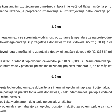
n s konstantnim vzdrževanjem omrežnega tlaka in je večji od tlaka nasičenja pri 
rebno rezervo, je preprečeno izparevanje ali izpraznjevanje delov omrežja pri 
8. člen
nega omrežja se spreminja v odvisnosti od zunanje temperature že na proizvodne
lovodnega omrežja, ki jo zagotavlja dobavitelj znaša, v dovodu 65 °C (338 K) in ve
plovodnega omrežja, ki jo zagotavlja dobavitelj znaša v dovodu 90 °C, (368 K) pri
 izračun trdnosti toplovodnih cevovodov je 110 °C (383 K). Režim obratovanja i
eratura vode v povratku, pri minimalni zunanji projektni temperaturi, ne bo višja ko
9. člen
zuje toplovodno omrežje dobavitelja z internimi toplotnimi napravami odjemalca.
ne postaje se pretaka topla voda dobavitelja, v sekundarnem delu pa topla voda od
 režim 70/55 °C.
dec tlaka v primarnem delu toplotne postaje znaša bar.
e odjemalca se nahajajo za toplotno postajo in služijo za odjem toplote za razl
 vode.