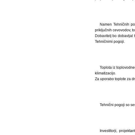
Namen Tehničnih pogo
priključnih cevovodov, to
Dobavitelj bo dobavljal 
Tehničnimi pogoji.
Toplota iz toplovodne
klimatizacijo.
Za uporabo toplote za d
Tehnični pogoji so se
Investitorji, projek