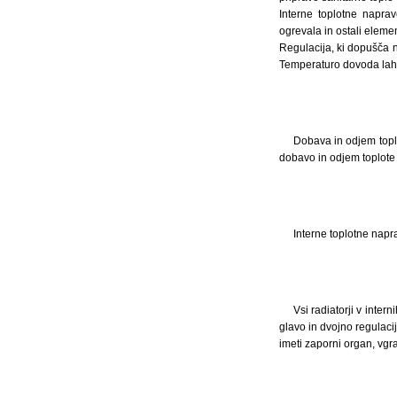
Interne toplotne napra
ogrevala in ostali eleme
Regulacija, ki dopušča n
Temperaturo dovoda lahk
Dobava in odjem toplo
dobavo in odjem toplote
Interne toplotne napr
Vsi radiatorji v inte
glavo in dvojno regulaci
imeti zaporni organ, vgr