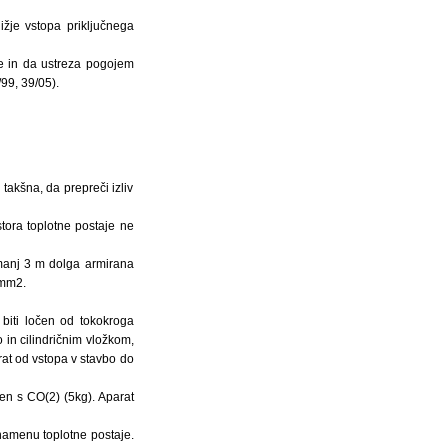
ližje vstopa priključnega
me in da ustreza pogojem
/99, 39/05).
 takšna, da prepreči izliv
tora toplotne postaje ne
manj 3 m dolga armirana
 mm2.
 biti ločen od tokokroga
 in cilindričnim vložkom,
rat od vstopa v stavbo do
jen s CO(2) (5kg). Aparat
 namenu toplotne postaje.