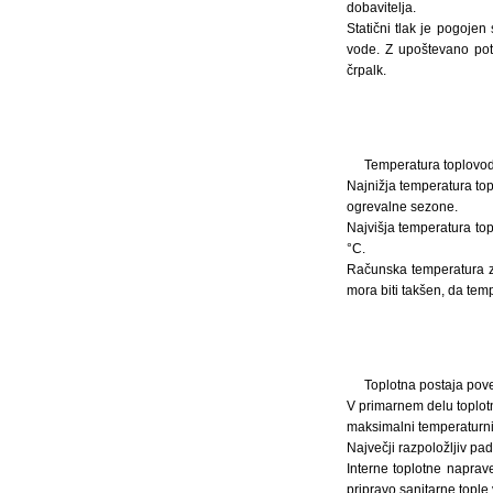
dobavitelja.
Statični tlak je pogoje
vode. Z upoštevano pot
črpalk.
Temperatura toplovod
Najnižja temperatura top
ogrevalne sezone.
Najvišja temperatura to
°C.
Računska temperatura za
mora biti takšen, da temp
Toplotna postaja pove
V primarnem delu toplot
maksimalni temperaturni
Največji razpoložljiv pa
Interne toplotne naprav
pripravo sanitarne tople