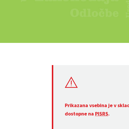
Prikazana vsebina je v skla
dostopne na
PISRS
.