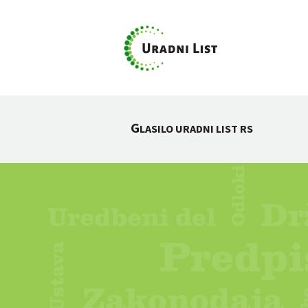
G
LASILO URADNI LIST RS