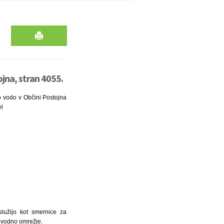
jna, stran 4055.
o vodo v Občini Postojna
el
služijo kot smernice za
lovodno omrežje.