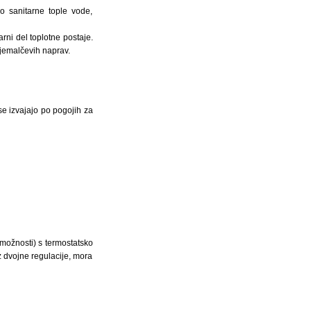
o sanitarne tople vode,
rni del toplotne postaje.
jemalčevih naprav.
se izvajajo po pogojih za
 možnosti) s termostatsko
z dvojne regulacije, mora