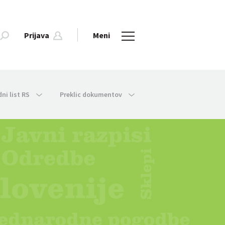
Prijava
Meni
dni list RS
Preklic dokumentov