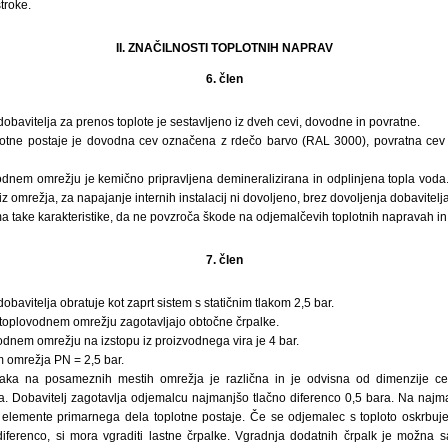
troke.
II. ZNAČILNOSTI TOPLOTNIH NAPRAV
6. člen
bavitelja za prenos toplote je sestavljeno iz dveh cevi, dovodne in povratne.
plotne postaje je dovodna cev označena z rdečo barvo (RAL 3000), povratna ce
vodnem omrežju je kemično pripravljena demineralizirana in odplinjena topla voda
 omrežja, za napajanje internih instalacij ni dovoljeno, brez dovoljenja dobavitelja
a take karakteristike, da ne povzroča škode na odjemalčevih toplotnih napravah in
7. člen
bavitelja obratuje kot zaprt sistem s statičnim tlakom 2,5 bar.
 toplovodnem omrežju zagotavljajo obtočne črpalke.
odnem omrežju na izstopu iz proizvodnega vira je 4 bar.
m omrežja PN = 2,5 bar.
tlaka na posameznih mestih omrežja je različna in je odvisna od dimenzije c
ča. Dobavitelj zagotavlja odjemalcu najmanjšo tlačno diferenco 0,5 bara. Na najma
 elemente primarnega dela toplotne postaje. Če se odjemalec s toploto oskrbuje
diferenco, si mora vgraditi lastne črpalke. Vgradnja dodatnih črpalk je možna