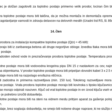
lec je dolžan zagotoviti za toplotno postajo primerno velik prostor, lociran čim b
tora toplotne postaje mora biti takšna, da je možna montaža in demontaža opre
agotavljanje varnosti in zdravja delavcev na delovnih mestih (Uradni list RS, št. 89
14. člen
 prostora za instalacijo kompaktne toplotne postaje (Q(n) > 45 kW):
rajo biti iz zaribanega betona ali druge negorljive obloge. Izvedba tlaka mora biti
 postaje.
adosten odvod vode in prezračevanje prostora toplotne postaje. Temperatura pros
plotne postaje mora biti vodovodna krogelna pipa DN 15 z nastavkom za cev, naj
a objemkama. V prostor toplotne postaje mora biti pripeljan dovodni kabel 3 x 2.5
staje mora biti na razpolago enofazna vtičnica.
i zadostna in primerna razsvetljava (min. 150 lux). Tokokrog razsvetljave mora
e postaje. Vrata prostora toplotne postaje morajo biti kovinska s tipsko ključavnico
se morajo odpirati navzven. Ključ od vrat toplotne postaje in en izvod ključa vseh v
 je potrebno izročiti dobavitelju.
plotne postaje mora biti na steni na vidnem mestu pritrjen aparat za gašenje poln
n.
staje, brez soglasja dobavitelja, ne smejo biti nobene druge naprave, ki ne služijo