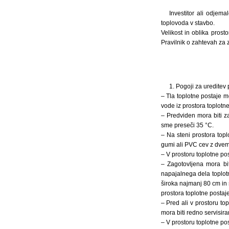
Investitor ali odjema
toplovoda v stavbo.
Velikost in oblika pros
Pravilnik o zahtevah za z
1. Pogoji za ureditev
– Tla toplotne postaje mo
vode iz prostora toplotne
– Predviden mora biti z
sme preseči 35 °C.
– Na steni prostora to
gumi ali PVC cev z dvem
– V prostoru toplotne po
– Zagotovljena mora bit
napajalnega dela toplotn
široka najmanj 80 cm in 
prostora toplotne postaje
– Pred ali v prostoru to
mora biti redno servisira
– V prostoru toplotne po