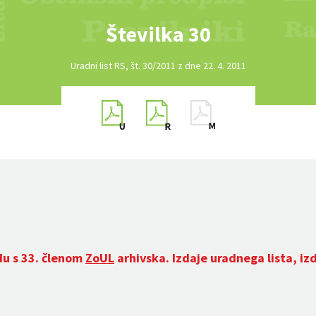
Številka 30
Uradni list RS, št. 30/2011 z dne 22. 4. 2011
du s 33. členom
ZoUL
arhivska. Izdaje uradnega lista, iz