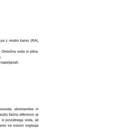
v pa z modro barvo (RAL
. Omrežna voda ni pitna.
.
 napeljavah.
evovoda, obremenitve in
njšo tlačno diferenco je
 iz povratnega voda, ali
 samo na osnovi soglasja