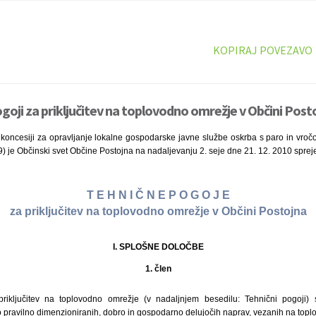
KOPIRAJ POVEZAVO
ogoji za priključitev na toplovodno omrežje v Občini Posto
koncesiji za opravljanje lokalne gospodarske javne službe oskrba s paro in vroč
09) je Občinski svet Občine Postojna na nadaljevanju 2. seje dne 21. 12. 2010 sprej
T E H N I Č N E P O G O J E
za priključitev na toplovodno omrežje v Občini Postojna
I. SPLOŠNE DOLOČBE
1. člen
priključitev na toplovodno omrežje (v nadaljnjem besedilu: Tehnični pogoji) 
jo pravilno dimenzioniranih, dobro in gospodarno delujočih naprav, vezanih na top