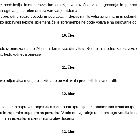
ve predstavlja interno razvodno omrežje za različne vrste ogrevanja in priprav
nti ogrevanja ter elementi za varovanje sistema.
eposredno zvezo dovoda in povratka, ni dopustna. To velja za primarni in sekunda
o dobavitelj toplote spremeni, če te spremembe ne bodo vplivale na delovanje od
10. člen
te iz omrežja deluje 24 ur na dan in vse dni v letu. Redne in izredne zaustavitve 
 iz toplovodnega omrežja.
11. člen
ave odjemalca morajo biti izdelane po veljavnih predpisih in standardih.
12. člen
rnih toplotnih napravah odjemalca morajo biti opremljeni z radiatorskim ventilom (po
jo in zapornim organom na povratku. V primeru vgradnje radiatorskega ventila bre
ajen na povratku, možnost nastavitev dušenja.
13. člen