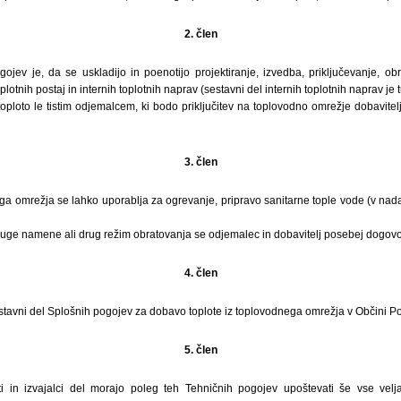
2. člen
jev je, da se uskladijo in poenotijo projektiranje, izvedba, priključevanje, ob
plotnih postaj in internih toplotnih naprav (sestavni del internih toplotnih naprav je 
toploto le tistim odjemalcem, ki bodo priključitev na toplovodno omrežje dobavitelj
3. člen
ga omrežja se lahko uporablja za ogrevanje, pripravo sanitarne tople vode (v nad
ruge namene ali drug režim obratovanja se odjemalec in dobavitelj posebej dogovo
4. člen
stavni del Splošnih pogojev za dobavo toplote iz toplovodnega omrežja v Občini Po
5. člen
tanti in izvajalci del morajo poleg teh Tehničnih pogojev upoštevati še vse vel