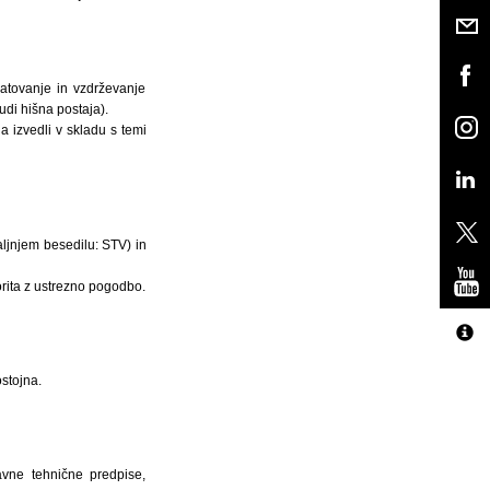
ratovanje in vzdrževanje
tudi hišna postaja).
a izvedli v skladu s temi
aljnjem besedilu: STV) in
rita z ustrezno pogodbo.
stojna.
javne tehnične predpise,