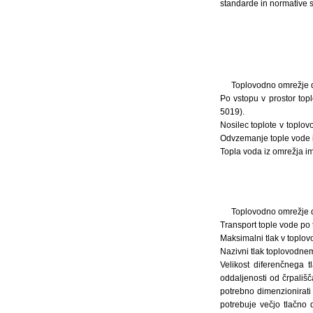
standarde in normative s
Toplovodno omrežje do
Po vstopu v prostor to
5019).
Nosilec toplote v toplo
Odvzemanje tople vode iz
Topla voda iz omrežja im
Toplovodno omrežje do
Transport tople vode po
Maksimalni tlak v toplov
Nazivni tlak toplovodne
Velikost diferenčnega 
oddaljenosti od črpališ
potrebno dimenzionirati
potrebuje večjo tlačno 