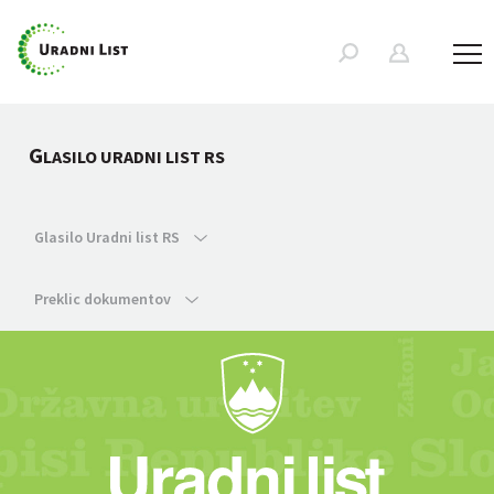
G
LASILO URADNI LIST RS
Glasilo Uradni list RS
Preklic dokumentov