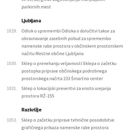
parkirnih mest
Ljubljana
1029.
Odlok o spremembi Odloka o določitvi takse za
obravnavanje zasebnih pobud za spremembo
namenske rabe prostora v občinskem prostorskem
načrtu Mestne občine Ljubljana
1030.
Sklep o prenehanju veljavnosti Sklepa o začetku
postopka priprave občinskega podrobnega
prostorskega načrta 233 Šmartno center
1031.
Sklep o lokacijski preveritvi za enoto urejanja
prostora RŽ-155
Razkrižje
1053.
Sklep o začetku priprave tehnične posodobitve
grafičnega prikaza namenske rabe prostora