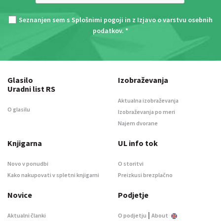
Seznanjen sem s
Splošnimi pogoji
in z
Izjavo o varstvu osebnih
podatkov
. *
Glasilo
Izobraževanja
Uradni list RS
Aktualna izobraževanja
O glasilu
Izobraževanja po meri
Najem dvorane
Knjigarna
UL info tok
Novo v ponudbi
O storitvi
Kako nakupovati v spletni knjigarni
Preizkusi brezplačno
Novice
Podjetje
|
Aktualni članki
O podjetju
About