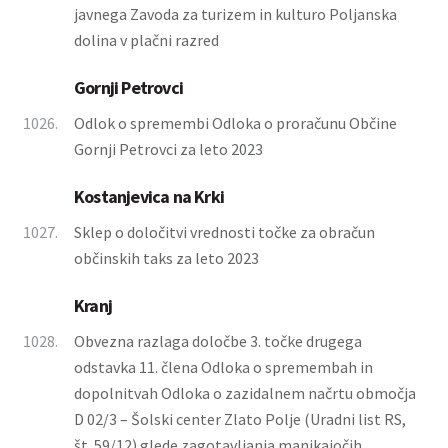
javnega Zavoda za turizem in kulturo Poljanska
dolina v plačni razred
Gornji Petrovci
1026.
Odlok o spremembi Odloka o proračunu Občine
Gornji Petrovci za leto 2023
Kostanjevica na Krki
1027.
Sklep o določitvi vrednosti točke za obračun
občinskih taks za leto 2023
Kranj
1028.
Obvezna razlaga določbe 3. točke drugega
odstavka 11. člena Odloka o spremembah in
dopolnitvah Odloka o zazidalnem načrtu območja
D 02/3 – Šolski center Zlato Polje (Uradni list RS,
št. 59/12) glede zagotavljanja manjkajočih