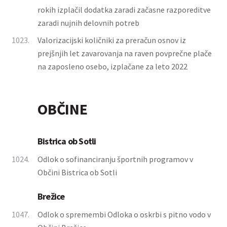
rokih izplačil dodatka zaradi začasne razporeditve
zaradi nujnih delovnih potreb
1023.
Valorizacijski količniki za preračun osnov iz
prejšnjih let zavarovanja na raven povprečne plače
na zaposleno osebo, izplačane za leto 2022
OBČINE
Bistrica ob Sotli
1024.
Odlok o sofinanciranju športnih programov v
Občini Bistrica ob Sotli
Brežice
1047.
Odlok o spremembi Odloka o oskrbi s pitno vodo v