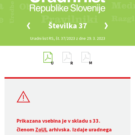
Številka 37
Uradni list RS, št. 37/2023 z dne 29. 3. 2023
Prikazana vsebina je v skladu s 33.
členom
ZoUL
arhivska. Izdaje uradnega