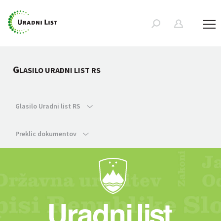
G
LASILO URADNI LIST RS
Glasilo Uradni list RS
Preklic dokumentov