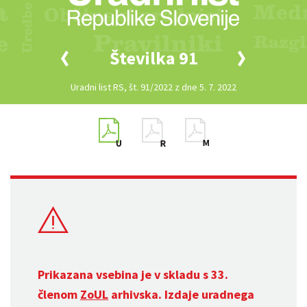
Številka 91
Uradni list RS, št. 91/2022 z dne 5. 7. 2022
Prikazana vsebina je v skladu s 33.
členom
ZoUL
arhivska. Izdaje uradnega