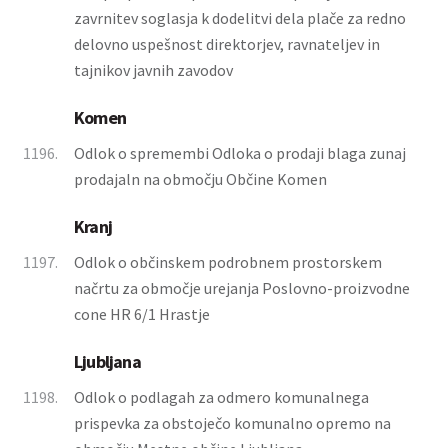
zavrnitev soglasja k dodelitvi dela plače za redno
delovno uspešnost direktorjev, ravnateljev in
tajnikov javnih zavodov
Komen
1196.
Odlok o spremembi Odloka o prodaji blaga zunaj
prodajaln na območju Občine Komen
Kranj
1197.
Odlok o občinskem podrobnem prostorskem
načrtu za območje urejanja Poslovno-proizvodne
cone HR 6/1 Hrastje
Ljubljana
1198.
Odlok o podlagah za odmero komunalnega
prispevka za obstoječo komunalno opremo na