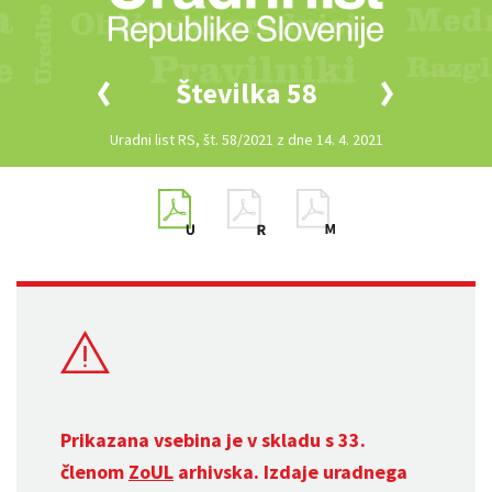
Številka 58
Uradni list RS, št. 58/2021 z dne 14. 4. 2021
Prikazana vsebina je v skladu s 33.
členom
ZoUL
arhivska. Izdaje uradnega