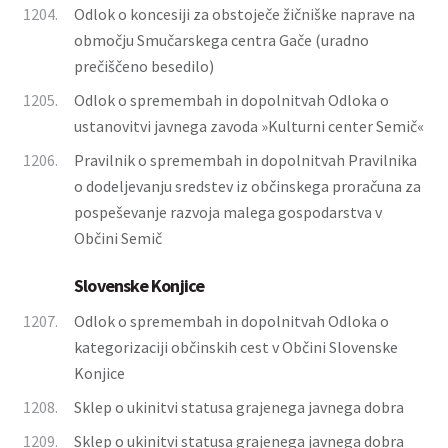
1204.
Odlok o koncesiji za obstoječe žičniške naprave na
območju Smučarskega centra Gače (uradno
prečiščeno besedilo)
1205.
Odlok o spremembah in dopolnitvah Odloka o
ustanovitvi javnega zavoda »Kulturni center Semič«
1206.
Pravilnik o spremembah in dopolnitvah Pravilnika
o dodeljevanju sredstev iz občinskega proračuna za
pospeševanje razvoja malega gospodarstva v
Občini Semič
Slovenske Konjice
1207.
Odlok o spremembah in dopolnitvah Odloka o
kategorizaciji občinskih cest v Občini Slovenske
Konjice
1208.
Sklep o ukinitvi statusa grajenega javnega dobra
1209.
Sklep o ukinitvi statusa grajenega javnega dobra