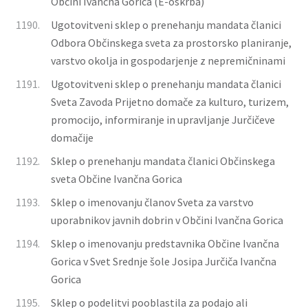
Občini Ivančna Gorica (E-oskrba)
1190.
Ugotovitveni sklep o prenehanju mandata članici
Odbora Občinskega sveta za prostorsko planiranje,
varstvo okolja in gospodarjenje z nepremičninami
1191.
Ugotovitveni sklep o prenehanju mandata članici
Sveta Zavoda Prijetno domače za kulturo, turizem,
promocijo, informiranje in upravljanje Jurčičeve
domačije
1192.
Sklep o prenehanju mandata članici Občinskega
sveta Občine Ivančna Gorica
1193.
Sklep o imenovanju članov Sveta za varstvo
uporabnikov javnih dobrin v Občini Ivančna Gorica
1194.
Sklep o imenovanju predstavnika Občine Ivančna
Gorica v Svet Srednje šole Josipa Jurčiča Ivančna
Gorica
1195.
Sklep o podelitvi pooblastila za podajo ali