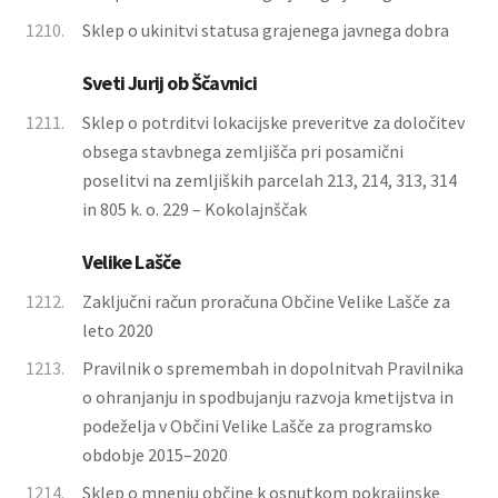
1210.
Sklep o ukinitvi statusa grajenega javnega dobra
Sveti Jurij ob Ščavnici
1211.
Sklep o potrditvi lokacijske preveritve za določitev
obsega stavbnega zemljišča pri posamični
poselitvi na zemljiških parcelah 213, 214, 313, 314
in 805 k. o. 229 – Kokolajnščak
Velike Lašče
1212.
Zaključni račun proračuna Občine Velike Lašče za
leto 2020
1213.
Pravilnik o spremembah in dopolnitvah Pravilnika
o ohranjanju in spodbujanju razvoja kmetijstva in
podeželja v Občini Velike Lašče za programsko
obdobje 2015–2020
1214.
Sklep o mnenju občine k osnutkom pokrajinske