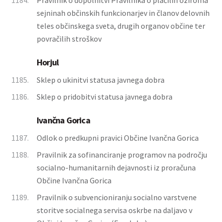
1184.
Pravilnik o dopolnitvi Pravilnika o plačilih oziroma
sejninah občinskih funkcionarjev in članov delovnih
teles občinskega sveta, drugih organov občine ter
povračilih stroškov
Horjul
1185.
Sklep o ukinitvi statusa javnega dobra
1186.
Sklep o pridobitvi statusa javnega dobra
Ivančna Gorica
1187.
Odlok o predkupni pravici Občine Ivančna Gorica
1188.
Pravilnik za sofinanciranje programov na področju
socialno-humanitarnih dejavnosti iz proračuna
Občine Ivančna Gorica
1189.
Pravilnik o subvencioniranju socialno varstvene
storitve socialnega servisa oskrbe na daljavo v