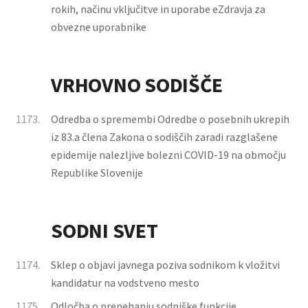
rokih, načinu vključitve in uporabe eZdravja za
obvezne uporabnike
VRHOVNO SODIŠČE
1173.
Odredba o spremembi Odredbe o posebnih ukrepih
iz 83.a člena Zakona o sodiščih zaradi razglašene
epidemije nalezljive bolezni COVID-19 na območju
Republike Slovenije
SODNI SVET
1174.
Sklep o objavi javnega poziva sodnikom k vložitvi
kandidatur na vodstveno mesto
1175.
Odločba o prenehanju sodniške funkcije