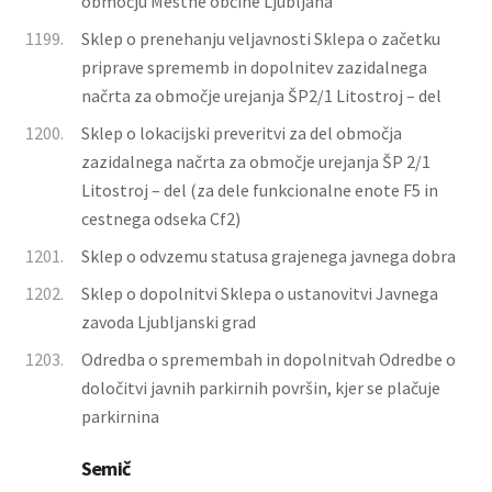
območju Mestne občine Ljubljana
1199.
Sklep o prenehanju veljavnosti Sklepa o začetku
priprave sprememb in dopolnitev zazidalnega
načrta za območje urejanja ŠP2/1 Litostroj – del
1200.
Sklep o lokacijski preveritvi za del območja
zazidalnega načrta za območje urejanja ŠP 2/1
Litostroj – del (za dele funkcionalne enote F5 in
cestnega odseka Cf2)
1201.
Sklep o odvzemu statusa grajenega javnega dobra
1202.
Sklep o dopolnitvi Sklepa o ustanovitvi Javnega
zavoda Ljubljanski grad
1203.
Odredba o spremembah in dopolnitvah Odredbe o
določitvi javnih parkirnih površin, kjer se plačuje
parkirnina
Semič