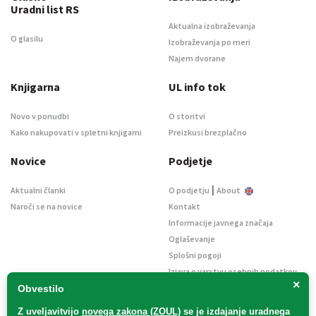
Uradni list RS
Aktualna izobraževanja
O glasilu
Izobraževanja po meri
Najem dvorane
Knjigarna
UL info tok
Novo v ponudbi
O storitvi
Kako nakupovati v spletni knjigarni
Preizkusi brezplačno
Novice
Podjetje
|
Aktualni članki
O podjetju
About
Naroči se na novice
Kontakt
Informacije javnega značaja
Oglaševanje
Splošni pogoji
Izjava o varstvu osebnih podatkov
×
E-dražbe
Obvestilo
Z uveljavitvijo
novega zakona (ZOUL)
se je
izdajanje uradnega