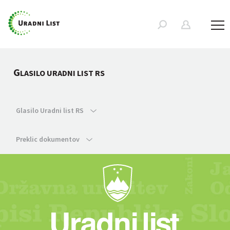
G
LASILO URADNI LIST RS
Glasilo Uradni list RS
Preklic dokumentov