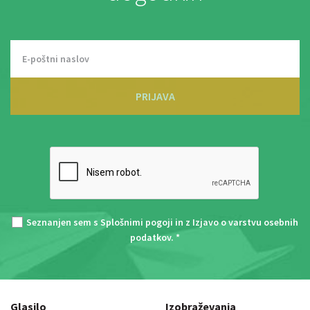
PRIJAVA
Seznanjen sem s
Splošnimi pogoji
in z
Izjavo o varstvu osebnih
podatkov
. *
Glasilo
Izobraževanja