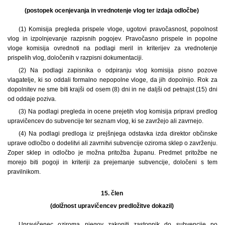
(postopek ocenjevanja in vrednotenje vlog ter izdaja odločbe)
(1) Komisija pregleda prispele vloge, ugotovi pravočasnost, popolnost
vlog in izpolnjevanje razpisnih pogojev. Pravočasno prispele in popolne
vloge komisija ovrednoti na podlagi meril in kriterijev za vrednotenje
prispelih vlog, določenih v razpisni dokumentaciji.
(2) Na podlagi zapisnika o odpiranju vlog komisija pisno pozove
vlagatelje, ki so oddali formalno nepopolne vloge, da jih dopolnijo. Rok za
dopolnitev ne sme biti krajši od osem (8) dni in ne daljši od petnajst (15) dni
od oddaje poziva.
(3) Na podlagi pregleda in ocene prejetih vlog komisija pripravi predlog
upravičencev do subvencije ter seznam vlog, ki se zavržejo ali zavrnejo.
(4) Na podlagi predloga iz prejšnjega odstavka izda direktor občinske
uprave odločbo o dodelitvi ali zavrnitvi subvencije oziroma sklep o zavrženju.
Zoper sklep in odločbo je možna pritožba županu. Predmet pritožbe ne
morejo biti pogoji in kriteriji za prejemanje subvencije, določeni s tem
pravilnikom.
15. člen
(dolžnost upravičencev predložitve dokazil)
Upravičenec oziroma njegov zakoniti zastopnik do subvencije po