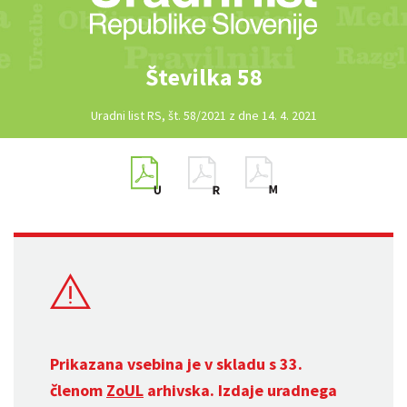
Številka 58
Uradni list RS, št. 58/2021 z dne 14. 4. 2021
Prikazana vsebina je v skladu s 33.
členom
ZoUL
arhivska. Izdaje uradnega