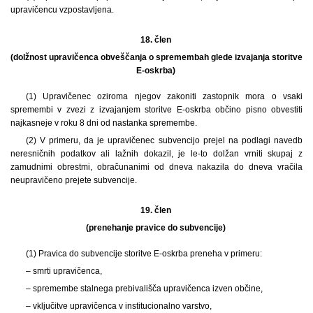
upravičencu vzpostavljena.
18. člen
(dolžnost upravičenca obveščanja o spremembah glede izvajanja storitve
E-oskrba)
(1) Upravičenec oziroma njegov zakoniti zastopnik mora o vsaki
spremembi v zvezi z izvajanjem storitve E-oskrba občino pisno obvestiti
najkasneje v roku 8 dni od nastanka spremembe.
(2) V primeru, da je upravičenec subvencijo prejel na podlagi navedb
neresničnih podatkov ali lažnih dokazil, je le-to dolžan vrniti skupaj z
zamudnimi obrestmi, obračunanimi od dneva nakazila do dneva vračila
neupravičeno prejete subvencije.
19. člen
(prenehanje pravice do subvencije)
(1) Pravica do subvencije storitve E-oskrba preneha v primeru:
– smrti upravičenca,
– spremembe stalnega prebivališča upravičenca izven občine,
– vključitve upravičenca v institucionalno varstvo,