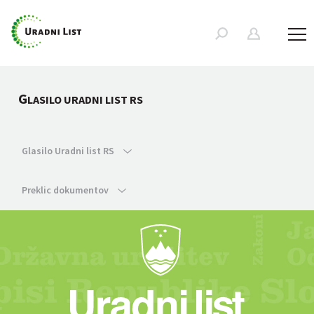
G
LASILO URADNI LIST RS
Glasilo Uradni list RS
Preklic dokumentov