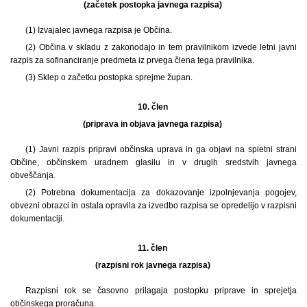
(začetek postopka javnega razpisa)
(1) Izvajalec javnega razpisa je Občina.
(2) Občina v skladu z zakonodajo in tem pravilnikom izvede letni javni
razpis za sofinanciranje predmeta iz prvega člena tega pravilnika.
(3) Sklep o začetku postopka sprejme župan.
10. člen
(priprava in objava javnega razpisa)
(1) Javni razpis pripravi občinska uprava in ga objavi na spletni strani
Občine, občinskem uradnem glasilu in v drugih sredstvih javnega
obveščanja.
(2) Potrebna dokumentacija za dokazovanje izpolnjevanja pogojev,
obvezni obrazci in ostala opravila za izvedbo razpisa se opredelijo v razpisni
dokumentaciji.
11. člen
(razpisni rok javnega razpisa)
Razpisni rok se časovno prilagaja postopku priprave in sprejetja
občinskega proračuna.