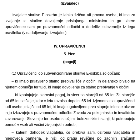
(izvajalec)
Izvajalec storitve E-oskrba je lahko fizična ali pravna oseba, ki ima za
izvajanje te storitve dovoljenje pristojnega ministrstva in ga izbere
upravičenec sam po pravnomočni odločbi o dodelitvi subvencije iz tega
pravilnika (v nadaljevanju: izvajalec).
IV. UPRAVIČENCI
5. člen
(pogoji)
(1) Upravičenci do subvencionirane storitve E-oskrba so občani:
– ki imajo prijavljeno stalno prebivališče v občini in dejansko bivajo na
njenem območju ter tujci, ki imajo dovoljenje za stalno prebivanje v občini;
– ki izpolnjujejo starostni pogoj, in sicer so starejši od 65 let. Za starejše
od 65 let se šteje, kdor v letu razpisa dopolni 65 let. Izjemoma so upravičenci
tudi osebe, mlajše od 65 let, ki imajo ugotovljeno prvo stopnjo telesne okvare
in jo izkazujejo s pravnomočno odločbo Zavoda za pokojninsko in invalidsko
zavarovanje Slovenije ter osebe s težjimi bolezenskimi stanji, ki potrebujejo
pomoč v vseh ali večini življenjskih potreb;
– katerih dohodek vlagatelja, če prebiva sam, oziroma vlagatelja in
njegovega partnerja, je nižji od praga revščine po zadnjih izračunih