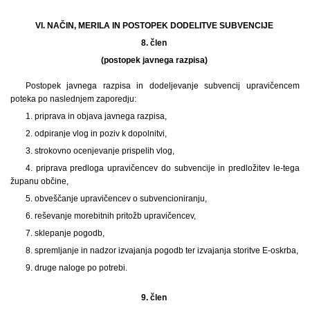
VI. NAČIN, MERILA IN POSTOPEK DODELITVE SUBVENCIJE
8. člen
(postopek javnega razpisa)
Postopek javnega razpisa in dodeljevanje subvencij upravičencem
poteka po naslednjem zaporedju:
1. priprava in objava javnega razpisa,
2. odpiranje vlog in poziv k dopolnitvi,
3. strokovno ocenjevanje prispelih vlog,
4. priprava predloga upravičencev do subvencije in predložitev le-tega
županu občine,
5. obveščanje upravičencev o subvencioniranju,
6. reševanje morebitnih pritožb upravičencev,
7. sklepanje pogodb,
8. spremljanje in nadzor izvajanja pogodb ter izvajanja storitve E-oskrba,
9. druge naloge po potrebi.
9. člen