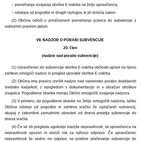
– prenehanja izvajanja storitve E-oskrba na željo upravičenca,
– odstopa od pogodbe in drugih razlogov, ki jih določa zakon.
(2) Občina odloči o predčasnem prenehanju pravice do subvencije z
ustreznim pravnim aktom.
VII. NADZOR O PORABI SUBVENCIJE
20. člen
(nadzor nad porabo subvencije)
(1) Upravičenec do subvencije storitve E-oskrba občinski upravi na njeno
zahtevo omogoči nadzor in pregled uporabe storitve E-oskrba.
(2) Občina ima pravico izvršiti nadzor nad namensko porabo dodeljenih
sredstev kadarkoli, z vpogledom v dokumentacijo in v obračun stroškov
izvajalca. Pogodbene stranke morajo Občini omogočiti izvajanje nadzora.
(3) V primeru, da pogodbene stranke ne želijo omogočiti nadzora, lahko
Občina odstopi od pogodbe in zahteva vračilo že izplačanih subvencij,
skupaj z zakonitimi zamudnimi obrestmi od dneva prejetja subvencije do
dneva vračila.
(4) Če se ob pregledu ugotovijo manjše nepravilnosti, se upravičenca na
nepravilnosti opozori in določi rok za njihovo odpravo. Če upravičenec
nepravilnosti še vedno ne odpravi, se prekine plačevanje subvencije do