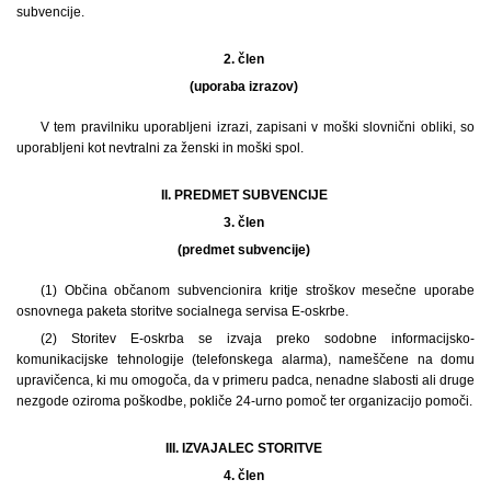
subvencije.
2. člen
(uporaba izrazov)
V tem pravilniku uporabljeni izrazi, zapisani v moški slovnični obliki, so
uporabljeni kot nevtralni za ženski in moški spol.
II. PREDMET SUBVENCIJE
3. člen
(predmet subvencije)
(1) Občina občanom subvencionira kritje stroškov mesečne uporabe
osnovnega paketa storitve socialnega servisa E-oskrbe.
(2) Storitev E-oskrba se izvaja preko sodobne informacijsko-
komunikacijske tehnologije (telefonskega alarma), nameščene na domu
upravičenca, ki mu omogoča, da v primeru padca, nenadne slabosti ali druge
nezgode oziroma poškodbe, pokliče 24-urno pomoč ter organizacijo pomoči.
III. IZVAJALEC STORITVE
4. člen