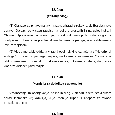
12. člen
(zbiranje vlog)
(1) Obrazce za prijavo na javni razpis pripravi strokovna služba občinske
uprave. Obrazci so v času razpisa na voljo v prostorih in na spletni strani
Občine. Upravičenec oziroma njegov zakoniti zastopnik odda vlogo na
predpisanih obrazcih in predloži dokazila oziroma priloge, ki so zahtevane z
javnim razpisom.
(2) Vloga mora biti oddana v zaprti ovojnici, ki je označena z “Ne odpiraj
– vloga” in navedbo javnega razpisa, na katerega se nanaša. Ovojnica je
lahko označena tudi na drug ustrezen način, iz katerega izhaja, da gre za
vlogo za določen javni razpis.
13. člen
(komisija za dodelitev subvencije)
Vrednotenje in ocenjevanje prispelih vlog v skladu s tem pravilnikom
opravi tričlanska (3) komisija, ki jo imenuje župan s sklepom za tekoče
proračunsko leto.
14. člen