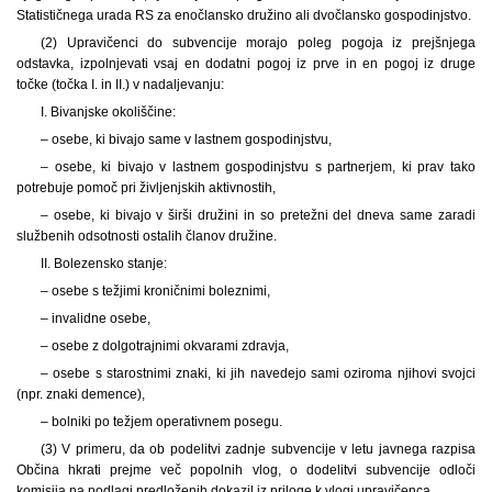
Statističnega urada RS za enočlansko družino ali dvočlansko gospodinjstvo.
(2) Upravičenci do subvencije morajo poleg pogoja iz prejšnjega
odstavka, izpolnjevati vsaj en dodatni pogoj iz prve in en pogoj iz druge
točke (točka I. in II.) v nadaljevanju:
I. Bivanjske okoliščine:
– osebe, ki bivajo same v lastnem gospodinjstvu,
– osebe, ki bivajo v lastnem gospodinjstvu s partnerjem, ki prav tako
potrebuje pomoč pri življenjskih aktivnostih,
– osebe, ki bivajo v širši družini in so pretežni del dneva same zaradi
službenih odsotnosti ostalih članov družine.
II. Bolezensko stanje:
– osebe s težjimi kroničnimi boleznimi,
– invalidne osebe,
– osebe z dolgotrajnimi okvarami zdravja,
– osebe s starostnimi znaki, ki jih navedejo sami oziroma njihovi svojci
(npr. znaki demence),
– bolniki po težjem operativnem posegu.
(3) V primeru, da ob podelitvi zadnje subvencije v letu javnega razpisa
Občina hkrati prejme več popolnih vlog, o dodelitvi subvencije odloči
komisija na podlagi predloženih dokazil iz priloge k vlogi upravičenca.