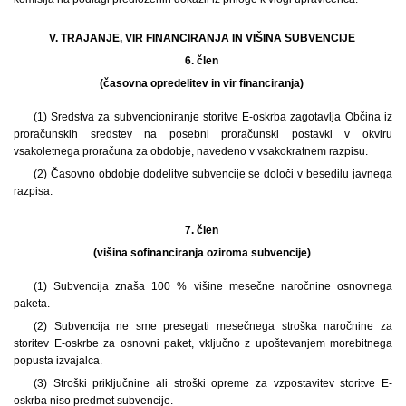
V. TRAJANJE, VIR FINANCIRANJA IN VIŠINA SUBVENCIJE
6. člen
(časovna opredelitev in vir financiranja)
(1) Sredstva za subvencioniranje storitve E-oskrba zagotavlja Občina iz
proračunskih sredstev na posebni proračunski postavki v okviru
vsakoletnega proračuna za obdobje, navedeno v vsakokratnem razpisu.
(2) Časovno obdobje dodelitve subvencije se določi v besedilu javnega
razpisa.
7. člen
(višina sofinanciranja oziroma subvencije)
(1) Subvencija znaša 100 % višine mesečne naročnine osnovnega
paketa.
(2) Subvencija ne sme presegati mesečnega stroška naročnine za
storitev E-oskrbe za osnovni paket, vključno z upoštevanjem morebitnega
popusta izvajalca.
(3) Stroški priključnine ali stroški opreme za vzpostavitev storitve E-
oskrba niso predmet subvencije.