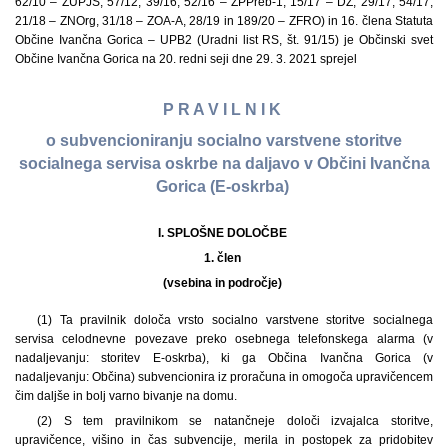
62/10 – ZUPJS, 57/12, 39/16, 52/16 – ZPPreb-1, 15/17 – DZ, 29/17, 54/17,
21/18 – ZNOrg, 31/18 – ZOA-A, 28/19 in 189/20 – ZFRO) in 16. člena Statuta
Občine Ivančna Gorica – UPB2 (Uradni list RS, št. 91/15) je Občinski svet
Občine Ivančna Gorica na 20. redni seji dne 29. 3. 2021 sprejel
P R A V I L N I K
o subvencioniranju socialno varstvene storitve
socialnega servisa oskrbe na daljavo v Občini Ivančna
Gorica (E-oskrba)
I. SPLOŠNE DOLOČBE
1. člen
(vsebina in področje)
(1) Ta pravilnik določa vrsto socialno varstvene storitve socialnega
servisa celodnevne povezave preko osebnega telefonskega alarma (v
nadaljevanju: storitev E-oskrba), ki ga Občina Ivančna Gorica (v
nadaljevanju: Občina) subvencionira iz proračuna in omogoča upravičencem
čim daljše in bolj varno bivanje na domu.
(2) S tem pravilnikom se natančneje določi izvajalca storitve,
upravičence, višino in čas subvencije, merila in postopek za pridobitev