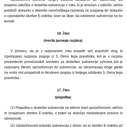
prejemu odločbe o dodelitvi subvencije v roku, ki je določen v odločbi, občini
predloži dokazilo o sklenitvi naročniškega razmerja za izvajanje ter dokazilo
o vzpostavitvi storitve E-oskrba, sicer se šteje, da odobrene subvencije ne bo
koristil.
16. člen
(merila javnega razpisa)
V primeru, da je v razpisanem roku prejetih več popolnih vlog, ki
izpolnjujejo razpisne pogoje iz 5. člena tega pravilnika, kot je v razpisu
predvidenih proračunskih sredstev za dodelitev subvencije oziroma kot je
razpisano število upravičencev do subvencije, se obravnavajo vloge glede
na vrstni red prispelosti in hkratnem pogoju iz tretjega odstavka 5. člena tega
pravilnika.
17. člen
(pogodba)
(1) Pogodba o dodelitvi subvencije se sklene med upravičencem, občino
in izvajalcem storitve E-oskrba, v kateri se določijo medsebojne pravice in
obveznosti.
(2) Upravičencem pripada subvencija z dnem, ko je storitev E-oskrba pri