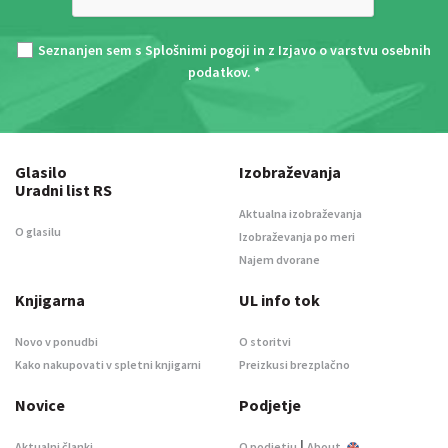
Seznanjen sem s
Splošnimi pogoji
in z
Izjavo o varstvu osebnih
podatkov
. *
Glasilo
Izobraževanja
Uradni list RS
Aktualna izobraževanja
O glasilu
Izobraževanja po meri
Najem dvorane
Knjigarna
UL info tok
Novo v ponudbi
O storitvi
Kako nakupovati v spletni knjigarni
Preizkusi brezplačno
Novice
Podjetje
|
Aktualni članki
O podjetju
About