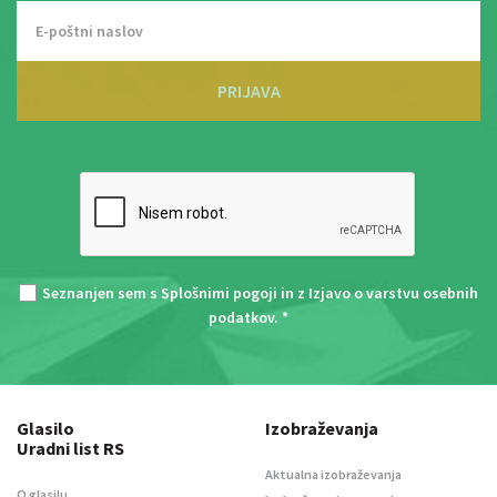
PRIJAVA
Seznanjen sem s
Splošnimi pogoji
in z
Izjavo o varstvu osebnih
podatkov
. *
Glasilo
Izobraževanja
Uradni list RS
Aktualna izobraževanja
O glasilu