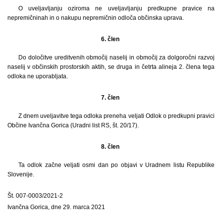
O uveljavljanju oziroma ne uveljavljanju predkupne pravice na
nepremičninah in o nakupu nepremičnin odloča občinska uprava.
6. člen
Do določitve ureditvenih območij naselij in območij za dolgoročni razvoj
naselij v občinskih prostorskih aktih, se druga in četrta alineja 2. člena tega
odloka ne uporabljata.
7. člen
Z dnem uveljavitve tega odloka preneha veljati Odlok o predkupni pravici
Občine Ivančna Gorica (Uradni list RS, št. 20/17).
8. člen
Ta odlok začne veljati osmi dan po objavi v Uradnem listu Republike
Slovenije.
Št. 007-0003/2021-2
Ivančna Gorica, dne 29. marca 2021