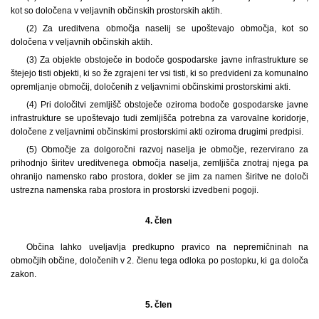
kot so določena v veljavnih občinskih prostorskih aktih.
(2) Za ureditvena območja naselij se upoštevajo območja, kot so
določena v veljavnih občinskih aktih.
(3) Za objekte obstoječe in bodoče gospodarske javne infrastrukture se
štejejo tisti objekti, ki so že zgrajeni ter vsi tisti, ki so predvideni za komunalno
opremljanje območij, določenih z veljavnimi občinskimi prostorskimi akti.
(4) Pri določitvi zemljišč obstoječe oziroma bodoče gospodarske javne
infrastrukture se upoštevajo tudi zemljišča potrebna za varovalne koridorje,
določene z veljavnimi občinskimi prostorskimi akti oziroma drugimi predpisi.
(5) Območje za dolgoročni razvoj naselja je območje, rezervirano za
prihodnjo širitev ureditvenega območja naselja, zemljišča znotraj njega pa
ohranijo namensko rabo prostora, dokler se jim za namen širitve ne določi
ustrezna namenska raba prostora in prostorski izvedbeni pogoji.
4. člen
Občina lahko uveljavlja predkupno pravico na nepremičninah na
območjih občine, določenih v 2. členu tega odloka po postopku, ki ga določa
zakon.
5. člen