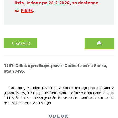
lista, izdane po 28.2.2026, so dostopne
na
PISRS
.
KAZALO
1187. Odlok o predkupni pravici Občine Ivančna Gorica,
stran 3495.
Na podlagi 4. točke 189. člena Zakona o urejanju prostora ZUreP-2
(Uradni list RS, št. 61/17) in 16. člena Statuta Občine Ivančna Gorica (Uradni
list RS, št. 91/15 – UPB2) je Občinski svet Občine Ivančna Gorica na 20.
redni seji dne 29. 3. 2021 sprejel
O D L O K