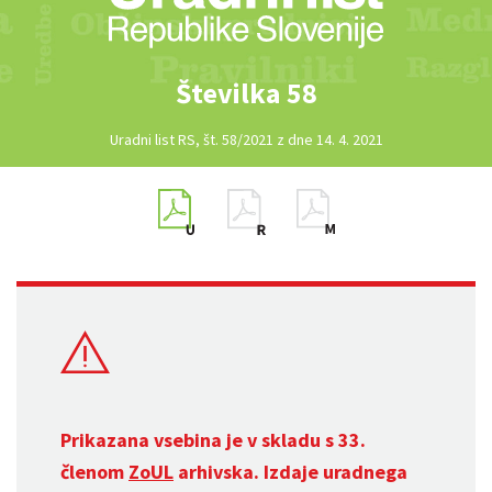
Številka 58
Uradni list RS, št. 58/2021 z dne 14. 4. 2021
Prikazana vsebina je v skladu s 33.
členom
ZoUL
arhivska. Izdaje uradnega