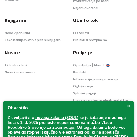
Izobraževanja po meri
Najem dvorane
Knjigarna
UL info tok
Novo v ponudbi
O storitvi
Kako nakupovati v spletni knjigarni
Preizkusi brezplačno
Novice
Podjetje
|
Aktualni članki
O podjetju
About
Naroči se na novice
Kontakt
Informacije javnega značaja
Oglaševanje
Splošni pogoji
Izjava o varstvu osebnih podatkov
×
E-dražbe
Obvestilo
Z uveljavitvijo
novega zakona (ZOUL)
se je
izdajanje uradnega
lista s 1. 3. 2026 preneslo
neposredno
na Službo Vlade
Republike Slovenije za zakonodajo
. Od tega datuma bodo vse
objave dostopne izključno v elektronski obliki na spletišču