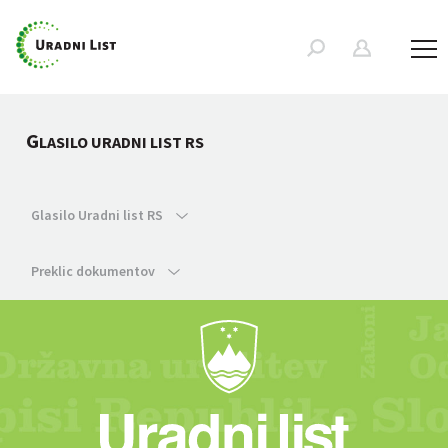
G
LASILO URADNI LIST RS
Glasilo Uradni list RS
Preklic dokumentov