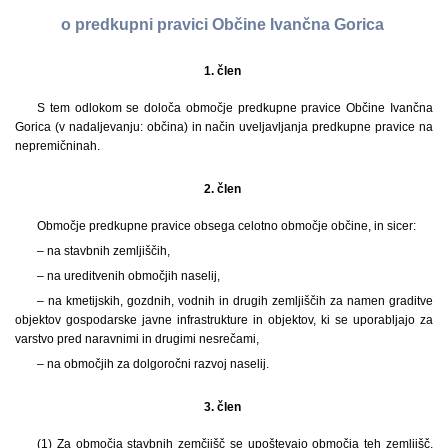
o predkupni pravici Občine Ivančna Gorica
1. člen
S tem odlokom se določa območje predkupne pravice Občine Ivančna
Gorica (v nadaljevanju: občina) in način uveljavljanja predkupne pravice na
nepremičninah.
2. člen
Območje predkupne pravice obsega celotno območje občine, in sicer:
– na stavbnih zemljiščih,
– na ureditvenih območjih naselij,
– na kmetijskih, gozdnih, vodnih in drugih zemljiščih za namen graditve
objektov gospodarske javne infrastrukture in objektov, ki se uporabljajo za
varstvo pred naravnimi in drugimi nesrečami,
– na območjih za dolgoročni razvoj naselij.
3. člen
(1) Za območja stavbnih zemčjišč se upoštevajo območja teh zemljišč,