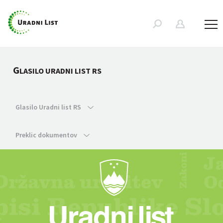
G
LASILO URADNI LIST RS
Glasilo Uradni list RS
Preklic dokumentov