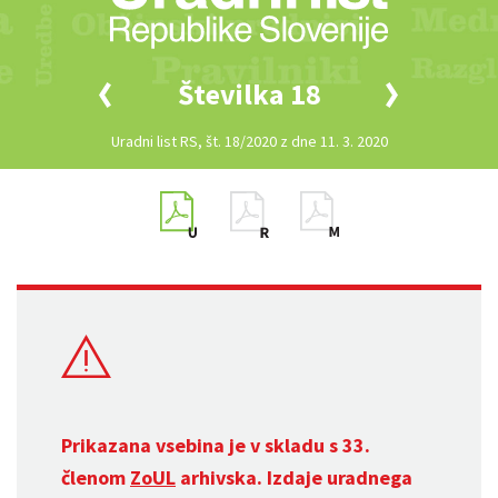
Številka 18
Uradni list RS, št. 18/2020 z dne 11. 3. 2020
Prikazana vsebina je v skladu s 33.
členom
ZoUL
arhivska. Izdaje uradnega