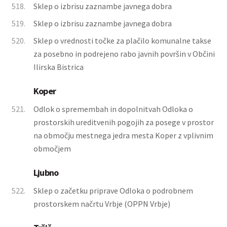
518.
Sklep o izbrisu zaznambe javnega dobra
519.
Sklep o izbrisu zaznambe javnega dobra
520.
Sklep o vrednosti točke za plačilo komunalne takse
za posebno in podrejeno rabo javnih površin v Občini
Ilirska Bistrica
Koper
521.
Odlok o spremembah in dopolnitvah Odloka o
prostorskih ureditvenih pogojih za posege v prostor
na območju mestnega jedra mesta Koper z vplivnim
območjem
Ljubno
522.
Sklep o začetku priprave Odloka o podrobnem
prostorskem načrtu Vrbje (OPPN Vrbje)