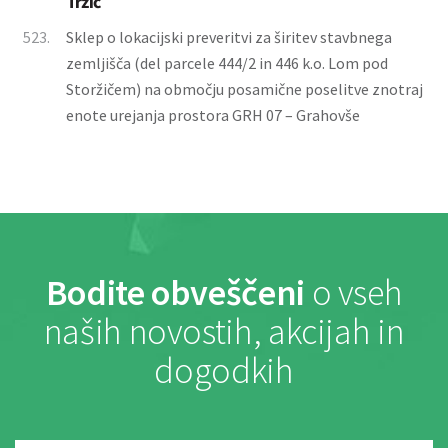
Tržič
523.
Sklep o lokacijski preveritvi za širitev stavbnega
zemljišča (del parcele 444/2 in 446 k.o. Lom pod
Storžičem) na območju posamične poselitve znotraj
enote urejanja prostora GRH 07 – Grahovše
Bodite obveščeni
o vseh
naših novostih, akcijah in
dogodkih