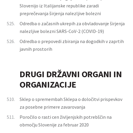
Slovenijo iz Italijanske republike zaradi
preprečevanja širjenja nalezljive bolezni
525.
Odredba o začasnih ukrepih za obvladovanje širjenja
nalezljive bolezni SARS-CoV-2 (COVID-19)
526.
Odredba o prepovedi zbiranja na dogodkih v zaprtih
javnih prostorih
DRUGI DRŽAVNI ORGANI IN
ORGANIZACIJE
510.
Sklep o spremembah Sklepa o določitvi prispevkov
za posebne primere zavarovanja
511.
Poročilo o rasti cen življenjskih potrebščin na
območju Slovenije za februar 2020