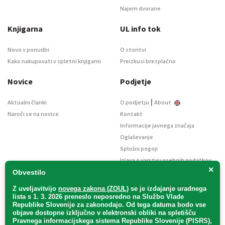
Najem dvorane
Knjigarna
UL info tok
Novo v ponudbi
O storitvi
Kako nakupovati v spletni knjigarni
Preizkusi brezplačno
Novice
Podjetje
|
Aktualni članki
O podjetju
About
Naroči se na novice
Kontakt
Informacije javnega značaja
Oglaševanje
Splošni pogoji
Izjava o varstvu osebnih podatkov
×
E-dražbe
Obvestilo
Z uveljavitvijo
novega zakona (ZOUL)
se je
izdajanje uradnega
lista s 1. 3. 2026 preneslo
neposredno
na Službo Vlade
Republike Slovenije za zakonodajo
. Od tega datuma bodo vse
objave dostopne izključno v elektronski obliki na spletišču
Pravnega informacijskega sistema Republike Slovenije (PISRS),