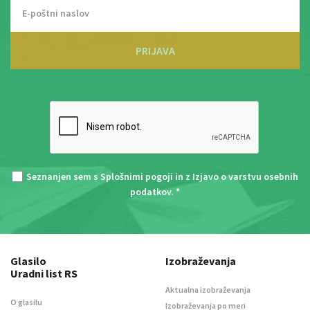
PRIJAVA
Seznanjen sem s
Splošnimi pogoji
in z
Izjavo o varstvu osebnih
podatkov
. *
Glasilo
Izobraževanja
Uradni list RS
Aktualna izobraževanja
O glasilu
Izobraževanja po meri