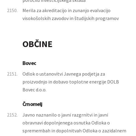
poročilu investicijskega sklada
2150.
Merila za akreditacijo in zunanjo evalvacijo
visokošolskih zavodov in študijskih programov
OBČINE
Bovec
2151.
Odlok o ustanovitvi Javnega podjetja za
proizvodnjo in dobavo toplotne energije DOLB
Bovec d.o.o.
Črnomelj
2152.
Javno naznanilo o javni razgrnitvi in javni
obravnavi dopolnjenega osnutka Odloka o
spremembah in dopolnitvah Odloka o zazidalnem