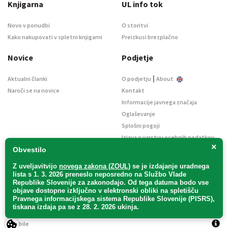
Knjigarna
UL info tok
Novo v ponudbi
O storitvi
Kako nakupovati v spletni knjigarni
Preizkusi brezplačno
Novice
Podjetje
|
Aktualni članki
O podjetju
About
Naroči se na novice
Kontakt
Informacije javnega značaja
Oglaševanje
Splošni pogoji
Izjava o varstvu osebnih podatkov
×
E-dražbe
Obvestilo
Z uveljavitvijo
novega zakona (ZOUL)
se je
izdajanje uradnega
lista s 1. 3. 2026 preneslo
neposredno
na Službo Vlade
Republike Slovenije za zakonodajo
. Od tega datuma bodo vse
objave dostopne izključno v elektronski obliki na spletišču
Pravnega informacijskega sistema Republike Slovenije (PISRS),
Uradni list d. o. o. – v likvidaciji / Vse pravice pridržane.
tiskana izdaja pa se z 28. 2. 2026 ukinja.
Pravna obvestila
/
Piškotki
/ Avtorji:
TriTim spletna agencija
v sodelovanju z
2Mobile