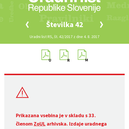
Številka 42
Uradni list RS, št. 42/2017 z dne 4. 8. 2017
Prikazana vsebina je v skladu s 33.
členom
ZoUL
arhivska. Izdaje uradnega