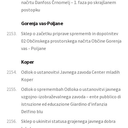
načrtu Danfoss Črnomelj – 1. faza po skrajšanem
postopku
Gorenja vas-Poljane
2153.
Sklep o začetku priprave sprememb in dopolnitev
02 Občinskega prostorskega načrta Občine Gorenja
vas - Poljane
Koper
2154.
Odlok o ustanovitvi Javnega zavoda Center mladih
Koper
2155.
Odlok o spremembah Odloka o ustanovitvi javnega
vzgojno-izobraževalnega zavoda – ente pubblico di
istruzione ed educazione Giardino d'infanzia
Delfino blu
2156.
Sklep o ukinitvi statusa grajenega javnega dobra