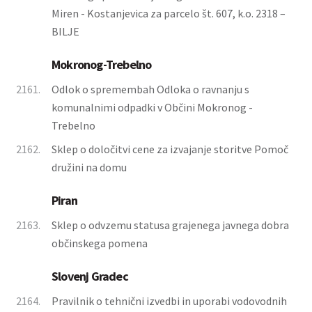
Miren - Kostanjevica za parcelo št. 607, k.o. 2318 –
BILJE
Mokronog-Trebelno
2161.
Odlok o spremembah Odloka o ravnanju s
komunalnimi odpadki v Občini Mokronog -
Trebelno
2162.
Sklep o določitvi cene za izvajanje storitve Pomoč
družini na domu
Piran
2163.
Sklep o odvzemu statusa grajenega javnega dobra
občinskega pomena
Slovenj Gradec
2164.
Pravilnik o tehnični izvedbi in uporabi vodovodnih