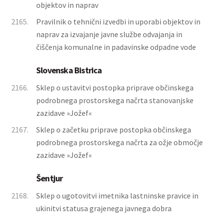
objektov in naprav
2165.
Pravilnik o tehnični izvedbi in uporabi objektov in
naprav za izvajanje javne službe odvajanja in
čiščenja komunalne in padavinske odpadne vode
Slovenska Bistrica
2166.
Sklep o ustavitvi postopka priprave občinskega
podrobnega prostorskega načrta stanovanjske
zazidave »Jožef«
2167.
Sklep o začetku priprave postopka občinskega
podrobnega prostorskega načrta za ožje območje
zazidave »Jožef«
Šentjur
2168.
Sklep o ugotovitvi imetnika lastninske pravice in
ukinitvi statusa grajenega javnega dobra