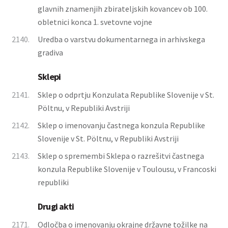
glavnih znamenjih zbirateljskih kovancev ob 100.
obletnici konca 1. svetovne vojne
2140.
Uredba o varstvu dokumentarnega in arhivskega
gradiva
Sklepi
2141.
Sklep o odprtju Konzulata Republike Slovenije v St.
Pöltnu, v Republiki Avstriji
2142.
Sklep o imenovanju častnega konzula Republike
Slovenije v St. Pöltnu, v Republiki Avstriji
2143.
Sklep o spremembi Sklepa o razrešitvi častnega
konzula Republike Slovenije v Toulousu, v Francoski
republiki
Drugi akti
2171.
Odločba o imenovanju okrajne državne tožilke na