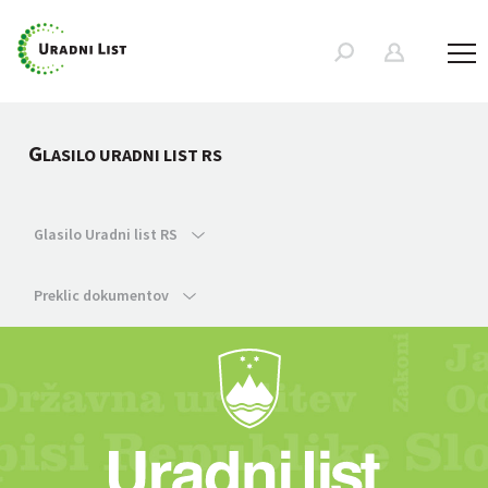
G
LASILO URADNI LIST RS
Glasilo Uradni list RS
Preklic dokumentov