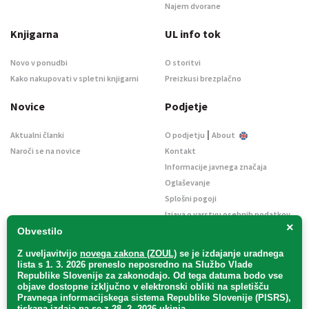
Najem dvorane
Knjigarna
UL info tok
Novo v ponudbi
O storitvi
Kako nakupovati v spletni knjigarni
Preizkusi brezplačno
Novice
Podjetje
|
Aktualni članki
O podjetju
About
Naroči se na novice
Kontakt
Informacije javnega značaja
Oglaševanje
Splošni pogoji
Izjava o varstvu osebnih podatkov
×
E-dražbe
Obvestilo
Z uveljavitvijo
novega zakona (ZOUL)
se je
izdajanje uradnega
lista s 1. 3. 2026 preneslo
neposredno
na Službo Vlade
Republike Slovenije za zakonodajo
. Od tega datuma bodo vse
objave dostopne izključno v elektronski obliki na spletišču
Pravnega informacijskega sistema Republike Slovenije (PISRS),
Uradni list d. o. o. – v likvidaciji / Vse pravice pridržane.
tiskana izdaja pa se z 28. 2. 2026 ukinja.