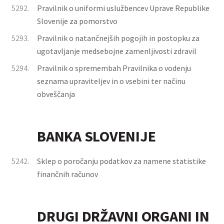
5292.
Pravilnik o uniformi uslužbencev Uprave Republike
Slovenije za pomorstvo
5293.
Pravilnik o natančnejših pogojih in postopku za
ugotavljanje medsebojne zamenljivosti zdravil
5294.
Pravilnik o spremembah Pravilnika o vodenju
seznama upraviteljev in o vsebini ter načinu
obveščanja
BANKA SLOVENIJE
5242.
Sklep o poročanju podatkov za namene statistike
finančnih računov
DRUGI DRŽAVNI ORGANI IN