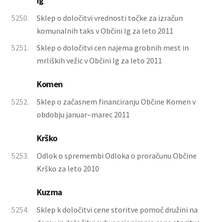
Ig
5250.
Sklep o določitvi vrednosti točke za izračun
komunalnih taks v Občini Ig za leto 2011
5251.
Sklep o določitvi cen najema grobnih mest in
mrliških vežic v Občini Ig za leto 2011
Komen
5252.
Sklep o začasnem financiranju Občine Komen v
obdobju januar–marec 2011
Krško
5253.
Odlok o spremembi Odloka o proračunu Občine
Krško za leto 2010
Kuzma
5254.
Sklep k določitvi cene storitve pomoč družini na