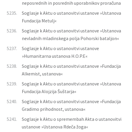
neposrednih in posrednih uporabnikov proračuna
5235.
Soglasje k Aktu o ustanovitvi ustanove »Ustanova
Fundacija Metulj«
5236.
Soglasje k Aktu o ustanovitvi ustanove »Ustanova
nevladnih mladinskega polja Pohorski bataljon«
5237.
Soglasje k Aktu o ustanovitvi ustanove
»Humanitarna ustanova H.O.P.E«
5238.
Soglasje k Aktu o ustanovitvi ustanove »Fundacija
Alkemist, ustanova«
5239.
Soglasje k Aktu o ustanovitvi ustanove »Ustanova
Fundacija Alojzija Šuštarja«
5240.
Soglasje k Aktu o ustanovitvi ustanove »Fundacija
Gradimo prihodnost, ustanova«
5241.
Soglasje k Aktu o spremembah Akta o ustanovitvi
ustanove »Ustanova Rdeča žoga«