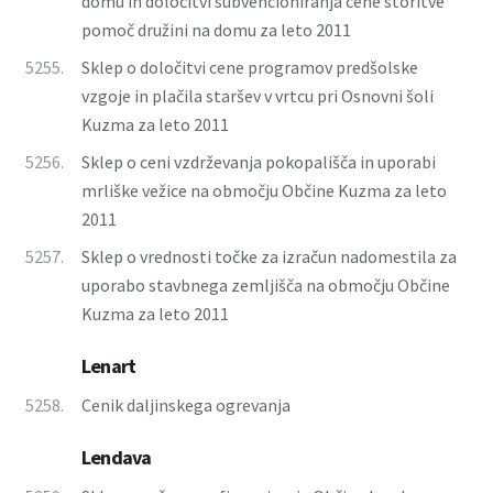
domu in določitvi subvencioniranja cene storitve
pomoč družini na domu za leto 2011
5255.
Sklep o določitvi cene programov predšolske
vzgoje in plačila staršev v vrtcu pri Osnovni šoli
Kuzma za leto 2011
5256.
Sklep o ceni vzdrževanja pokopališča in uporabi
mrliške vežice na območju Občine Kuzma za leto
2011
5257.
Sklep o vrednosti točke za izračun nadomestila za
uporabo stavbnega zemljišča na območju Občine
Kuzma za leto 2011
Lenart
5258.
Cenik daljinskega ogrevanja
Lendava