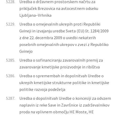
5228.
Uredba o državnem prostorskem načrtu za
priključek Brezovica na avtocestnem odseku
Ljubljana–Vrhnika
5229.
Uredba o omejevalnih ukrepih proti Republiki
Gvineji in izvajanju uredbe Sveta (EU) št. 1284/2009
z dne 22. decembra 2009 o uvedbi nekaterih
posebnih omejevalnih ukrepov v zvezi z Republiko
Gvinejo
5285.
Uredba o sofinanciranju zavarovalnih premij za
zavarovanje kmetijske proizvodnje in ribištva
5286.
Uredba o spremembah in dopolnitvah Uredbe o
ukrepih kmetijske strukturne politike in kmetijske
politike razvoja podeželja
5287.
Uredba o dopolnitvah Uredbe o koncesiji za odvzem
naplavin iz reke Save in Završnice iz zadrževalnikov
proda na vplivnem območju HE Moste, HE