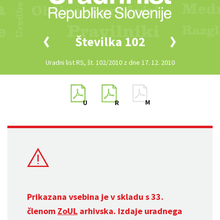
Številka 102
Uradni list RS, št. 102/2010 z dne 17. 12. 2010
Prikazana vsebina je v skladu s 33.
členom
ZoUL
arhivska. Izdaje uradnega