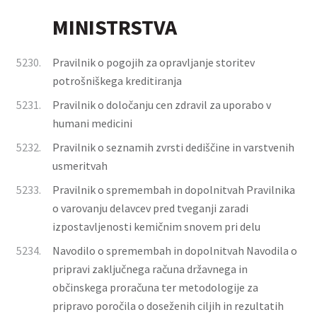
MINISTRSTVA
5230.
Pravilnik o pogojih za opravljanje storitev
potrošniškega kreditiranja
5231.
Pravilnik o določanju cen zdravil za uporabo v
humani medicini
5232.
Pravilnik o seznamih zvrsti dediščine in varstvenih
usmeritvah
5233.
Pravilnik o spremembah in dopolnitvah Pravilnika
o varovanju delavcev pred tveganji zaradi
izpostavljenosti kemičnim snovem pri delu
5234.
Navodilo o spremembah in dopolnitvah Navodila o
pripravi zaključnega računa državnega in
občinskega proračuna ter metodologije za
pripravo poročila o doseženih ciljih in rezultatih