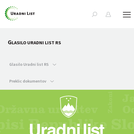
G
LASILO URADNI LIST RS
Glasilo Uradni list RS
Preklic dokumentov