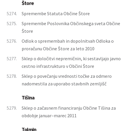
Štore
5274.
Spremembe Statuta Občine Štore
5275.
Spremembe Poslovnika Občinskega sveta Občine
Štore
5276.
Odlok o spremembah in dopolnitvah Odloka o
proračunu Občine Štore za leto 2010
5277.
Sklep o določitvi nepremičnin, ki sestavljajo javno
cestno infrastrukturo v Občini Štore
5278.
Sklep o povečanju vrednosti točke za odmero
nadomestila za uporabo stavbnih zemljišč
Tišina
5279.
Sklep o začasnem financiranju Občine Tišina za
obdobje januar–marec 2011
Tolmin