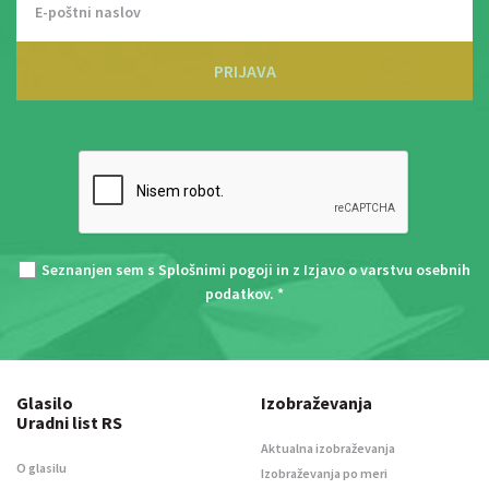
PRIJAVA
Seznanjen sem s
Splošnimi pogoji
in z
Izjavo o varstvu osebnih
podatkov
. *
Glasilo
Izobraževanja
Uradni list RS
Aktualna izobraževanja
O glasilu
Izobraževanja po meri