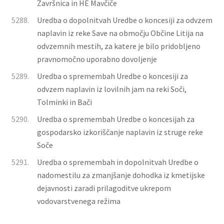
Završnica in HE Mavčiče
5288.
Uredba o dopolnitvah Uredbe o koncesiji za odvzem
naplavin iz reke Save na območju Občine Litija na
odvzemnih mestih, za katere je bilo pridobljeno
pravnomočno uporabno dovoljenje
5289.
Uredba o spremembah Uredbe o koncesiji za
odvzem naplavin iz lovilnih jam na reki Soči,
Tolminki in Bači
5290.
Uredba o spremembah Uredbe o koncesijah za
gospodarsko izkoriščanje naplavin iz struge reke
Soče
5291.
Uredba o spremembah in dopolnitvah Uredbe o
nadomestilu za zmanjšanje dohodka iz kmetijske
dejavnosti zaradi prilagoditve ukrepom
vodovarstvenega režima