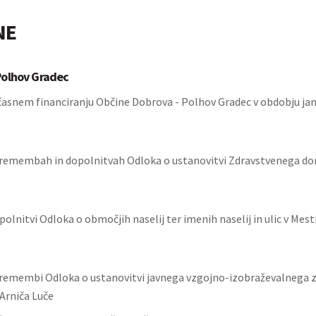
NE
olhov Gradec
časnem financiranju Občine Dobrova - Polhov Gradec v obdobju j
remembah in dopolnitvah Odloka o ustanovitvi Zdravstvenega dom
olnitvi Odloka o območjih naselij ter imenih naselij in ulic v Mest
remembi Odloka o ustanovitvi javnega vzgojno-izobraževalnega
 Arniča Luče