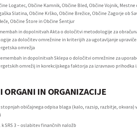
čine Logatec, Občine Kamnik, Občine Bled, Občine Vojnik, Mestne 
aška Slatina, Občine Krško, Občine Brežice, Občine Zagorje ob Sav
eče, Občine Štore in Občine Šentjur
membah in dopolnitvah Akta o določitvi metodologije za obraču
ogije za določitev omrežnine in kriterijih za ugotavljanje upraviče
ergetska omrežja
remembah in dopolnitvah Sklepa o določitvi omrežnine za uporab
rgetskih omrežij in korekcijskega faktorja za izravnavo prihodka 
I ORGANI IN ORGANIZACIJE
 stopnjah običajnega odpisa blaga (kalo, razsip, razbitje, okvara) 
i
 k SRS 3 – oslabitev finančnih naložb