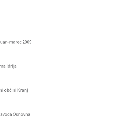
anuar–marec 2009
a Idrija
ni občini Kranj
 zavoda Osnovna