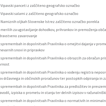
o Vipavski panceti z zaščiteno geografsko označbo
o Vipavski salami z zaščiteno geografsko označbo
o Namiznih oljkah Slovenske Istrez zaščiteno označbo porekla
o merilih za ugotavljanje dohodkov, prihrankov in premoženja obča
dravstveno zavarovanje
o spremembah in dopolnitvah Pravilnika o omejitvi dajanja v prome
nevarnih snovi in pripravkov
o spremembah in dopolnitvah Pravilnika o obrazcih za obračun pri
arnost
o spremembah in dopolnitvah Pravilnika o vodenju registra neposr
v državnega in občinskih proračunov ter postopkih odpiranja in z
o spremembah in dopolnitvah Pravilnika za predložitev in prevzem
avodil, izpiska o prometu in stanju ter delnih izpisov v računalniški
o spremembah in dopolnitvah Pravilnika o normativih in minimaln