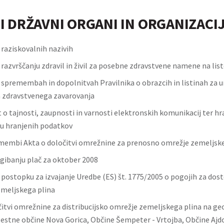
I DRŽAVNI ORGANI IN ORGANIZACI
 raziskovalnih nazivih
 razvrščanju zdravil in živil za posebne zdravstvene namene na lis
o spremembah in dopolnitvah Pravilnika o obrazcih in listinah za u
 zdravstvenega zavarovanja
t o tajnosti, zaupnosti in varnosti elektronskih komunikacij ter hr
u hranjenih podatkov
membi Akta o določitvi omrežnine za prenosno omrežje zemeljske
 gibanju plač za oktober 2008
o postopku za izvajanje Uredbe (ES) št. 1775/2005 o pogojih za do
meljskega plina
čitvi omrežnine za distribucijsko omrežje zemeljskega plina na g
stne občine Nova Gorica, Občine Šempeter - Vrtojba, Občine Ajd