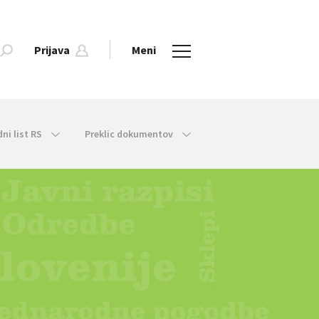
Prijava
Meni
dni list RS
Preklic dokumentov