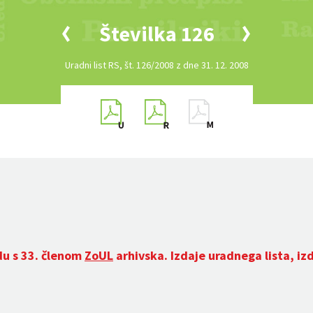
Številka 126
Uradni list RS, št. 126/2008 z dne 31. 12. 2008
du s 33. členom
ZoUL
arhivska. Izdaje uradnega lista, iz