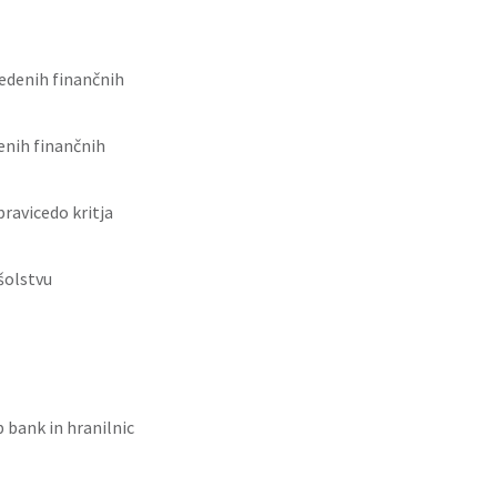
vedenih finančnih
enih finančnih
ravicedo kritja
šolstvu
 bank in hranilnic