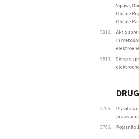
Vipava, Ob
Občine Rog
Občine Rad
5812.
Akt o spre
in metodol
elektroen
5813.
Sklep o sp
elektroene
DRUG
5765.
Pravilnik o
proizvodnj
5766.
Pojasnilo 1