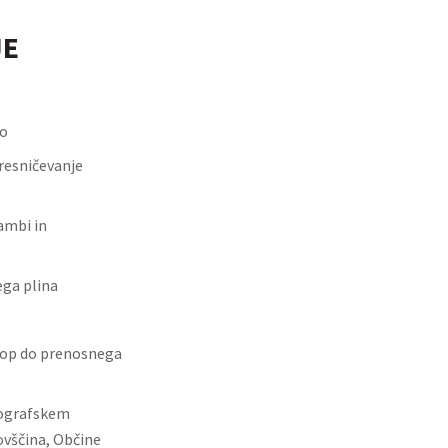
JE
to
resničevanje
ambi in
ga plina
stop do prenosnega
eografskem
ovščina, Občine