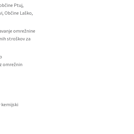
občine Ptuj,
i, Občine Laško,
navanje omrežnine
nih stroškov za
o
iz omrežnin
v kemijski