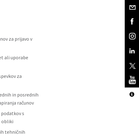
nov za prijavo v
t ali uporabe
spevkov za
ednih in posrednih
apiranja računov
 podatkov s
 obliki
ih tehničnih