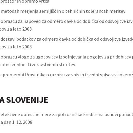
 prostor in opremo vrtca
o metodah merjenja zemljišč in o tehničnih tolerancah meritev
o obrazcu za napoved za odmero davka od dobička od odsvojitve iz
ov za leto 2008
o dostavi podatkov za odmero davka od dobička od odsvojitve izved
ov za leto 2008
o obrazcu vloge za ugotovitev izpolnjevanja pogojev za pridobitev p
 polne vrednosti zdravstvenih storitev
 spremembi Pravilnika o razpisu za vpis in izvedbi vpisa v visokem 
A SLOVENIJE
efektivne obrestne mere za potrošniške kredite na osnovi ponudb
a dan 1. 12. 2008