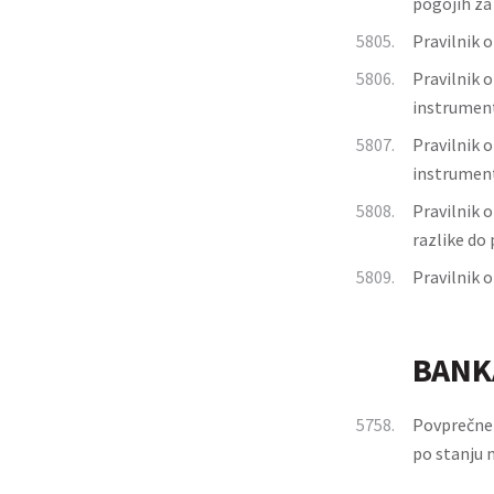
pogojih za
5805.
Pravilnik 
5806.
Pravilnik 
instrument
5807.
Pravilnik 
instrument
5808.
Pravilnik 
razlike do
5809.
Pravilnik o
BANK
5758.
Povprečne 
po stanju n