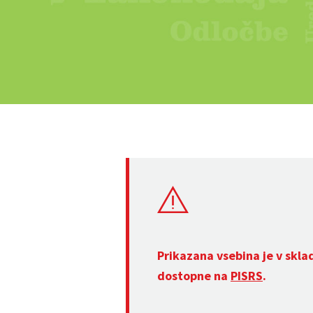
Prikazana vsebina je v skla
dostopne na
PISRS
.