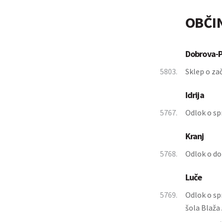
OBČI
Dobrova-P
5803.
Sklep o za
Idrija
5767.
Odlok o sp
Kranj
5768.
Odlok o dop
Luče
5769.
Odlok o sp
šola Blaža