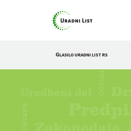
G
LASILO URADNI LIST RS