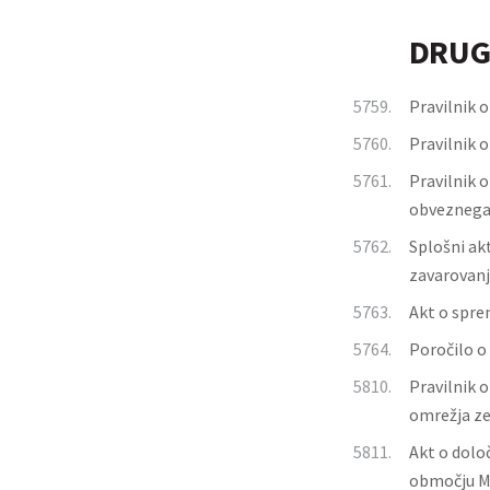
DRUG
5759.
Pravilnik o
5760.
Pravilnik o
5761.
Pravilnik 
obveznega
5762.
Splošni ak
zavarovanj
5763.
Akt o spre
5764.
Poročilo o
5810.
Pravilnik 
omrežja ze
5811.
Akt o dolo
območju Me