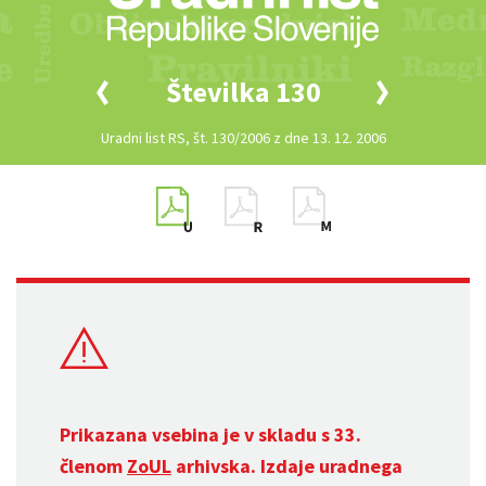
Številka 130
Uradni list RS, št. 130/2006 z dne 13. 12. 2006
Prikazana vsebina je v skladu s 33.
členom
ZoUL
arhivska. Izdaje uradnega