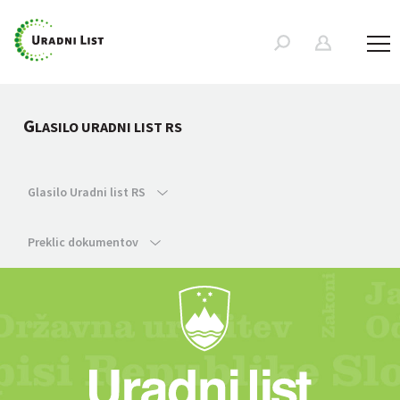
G
LASILO URADNI LIST RS
Glasilo Uradni list RS
Preklic dokumentov