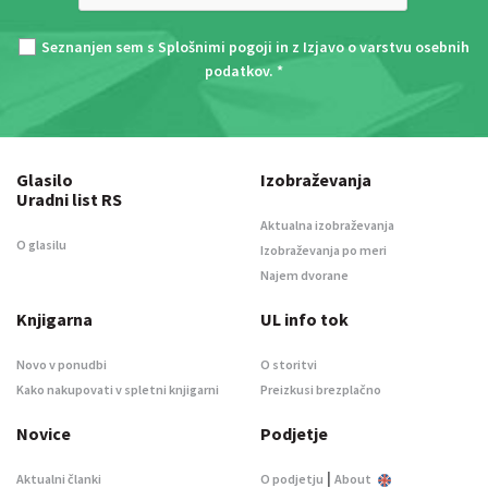
Seznanjen sem s
Splošnimi pogoji
in z
Izjavo o varstvu osebnih
podatkov
. *
Glasilo
Izobraževanja
Uradni list RS
Aktualna izobraževanja
O glasilu
Izobraževanja po meri
Najem dvorane
Knjigarna
UL info tok
Novo v ponudbi
O storitvi
Kako nakupovati v spletni knjigarni
Preizkusi brezplačno
Novice
Podjetje
|
Aktualni članki
O podjetju
About