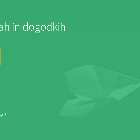
jah in dogodkih
ov
. *