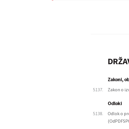
DRŽA
Zakoni, o
5137.
Zakon o iz
Odloki
5138.
Odlok o pr
(OdPDFSP