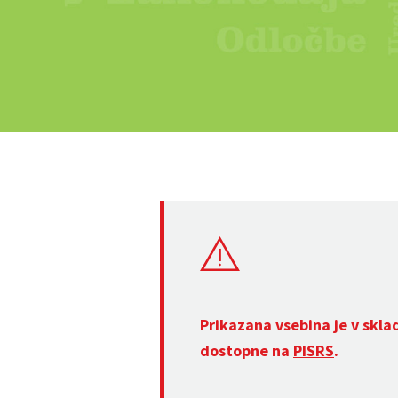
Prikazana vsebina je v skla
dostopne na
PISRS
.