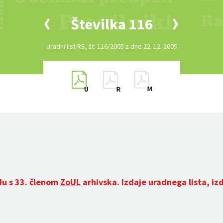
Številka 116
Uradni list RS, št. 116/2005 z dne 22. 12. 2005
du s 33. členom
ZoUL
arhivska. Izdaje uradnega lista, iz