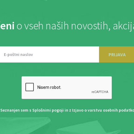
eni
o vseh naših novostih, akci
PRIJAVA
Seznanjen sem s
Splošnimi pogoji
in z
Izjavo o varstvu osebnih podatk