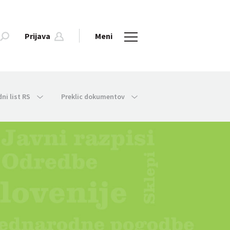
Prijava
Meni
dni list RS
Preklic dokumentov