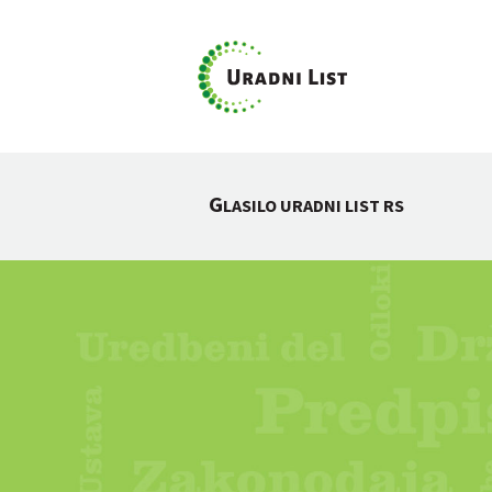
G
LASILO URADNI LIST RS